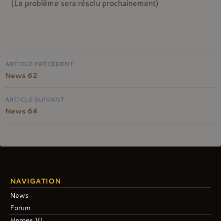
(Le problème sera résolu prochainement)
Navigation
ARTICLE PRÉCÉDENT
de
News 62
l'article
ARTICLE SUIVANT
News 64
NAVIGATION
News
Forum
Heroes VI