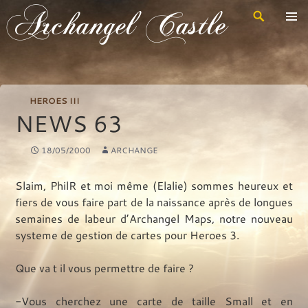
Recherche
Archangel Castle
Aller
au
contenu
principal
HEROES III
NEWS 63
18/05/2000
ARCHANGE
Slaim, PhilR et moi même (Elalie) sommes heureux et
fiers de vous faire part de la naissance après de longues
semaines de labeur d’Archangel Maps, notre nouveau
systeme de gestion de cartes pour Heroes 3.
Que va t il vous permettre de faire ?
-Vous cherchez une carte de taille Small et en