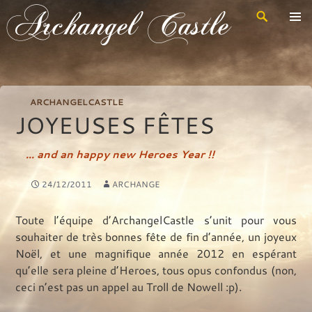
Recherche
Archangel Castle
Aller
au
contenu
principal
ARCHANGELCASTLE
JOYEUSES FÊTES
... and an happy new Heroes Year !!
24/12/2011
ARCHANGE
Toute l’équipe d’ArchangelCastle s’unit pour vous
souhaiter de très bonnes fête de fin d’année, un joyeux
Noël, et une magnifique année 2012 en espérant
qu’elle sera pleine d’Heroes, tous opus confondus (non,
ceci n’est pas un appel au Troll de Nowell :p).