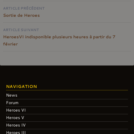
Navigation
ARTICLE PRÉCÉDENT
de
Sortie de Heroes
l'article
ARTICLE SUIVANT
HeroesVI indisponible plusieurs heures à partir du 7
février
NAVIGATION
News
Forum
Heroes VI
Heroes V
Heroes IV
Heroes III