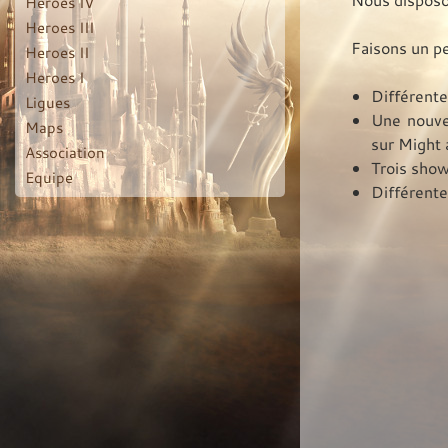
Heroes IV
Heroes III
Faisons un pe
Heroes II
Heroes I
Différente
Ligues
Une nouvel
Maps
sur Might 
Association
Trois show
Equipe
Différente