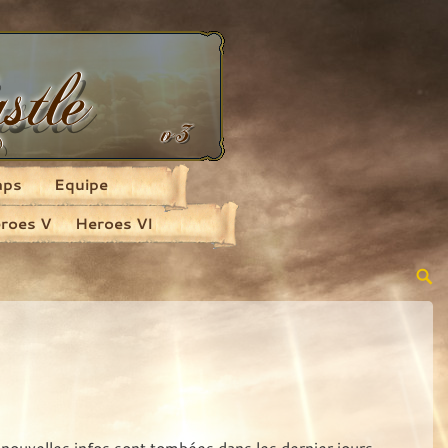
aps
Equipe
roes V
Heroes VI
nouvelles infos sont tombées dans les dernier jours.