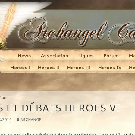
News
Association
Ligues
Forum
M
Aller au contenu principal
Heroes I
Heroes II
Heroes III
Heroes IV
He
 VI
S ET DÉBATS HEROES VI
8/2010
ARCHANGE
s de nouvelles rubriques dans la catégories Heroes VI, et de 