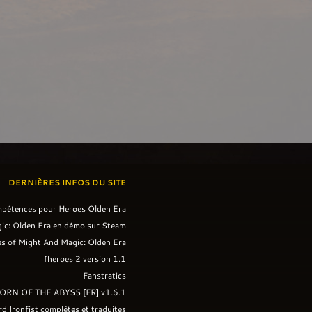
DERNIÈRES INFOS DU SITE
mpétences pour Heroes Olden Era
ic: Olden Era en démo sur Steam
s of Might And Magic: Olden Era
fheroes 2 version 1.1
Fanstratics
ORN OF THE ABYSS [FR] v1.6.1
rd Ironfist complètes et traduites