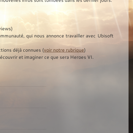
views)
ommunauté, qui nous annonce travailler avec Ubisoft
ctions déjà connues (
voir notre rubrique
)
écouvrir et imaginer ce que sera Heroes VI.