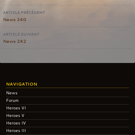
Navigation
ARTICLE PRÉCÉDENT
de
News 240
l'article
ARTICLE SUIVANT
News 242
NAVIGATION
News
Forum
Heroes VI
Heroes V
Heroes IV
Heroes III