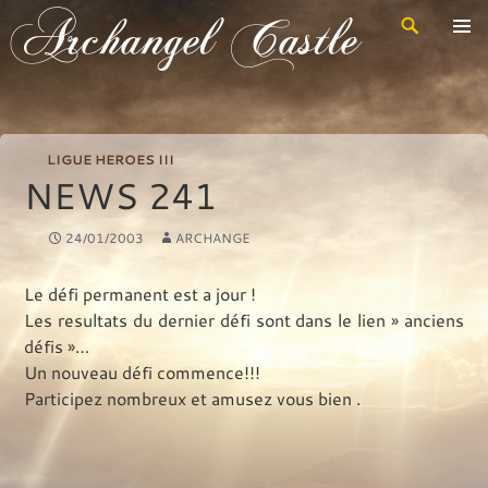
Recherche
Archangel Castle
Aller
au
contenu
principal
LIGUE HEROES III
NEWS 241
24/01/2003
ARCHANGE
Le défi permanent est a jour !
Les resultats du dernier défi sont dans le lien » anciens
défis »…
Un nouveau défi commence!!!
Participez nombreux et amusez vous bien .