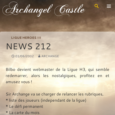
Recherche
Archangel Castle
Aller
au
contenu
principal
LIGUE HEROES III
NEWS 212
01/06/2002
ARCHANGE
Bilbo devient webmaster de la Ligue H3, qui semble
redemarrer, alors les nostalgiques, profitez en et
amusez vous !
Sir Archange va se charger de relancer les rubriques,
* liste des joueurs (independant de la ligue)
* Le défi permanent
* La carte du mois