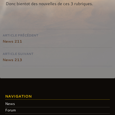
Donc bientot des nouvelles de ces 3 rubriques.
Navigation
ARTICLE PRÉCÉDENT
de
News 211
l'article
ARTICLE SUIVANT
News 213
NAVIGATION
News
Forum