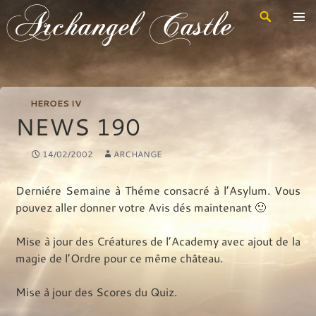
Recherche
Archangel Castle
Aller
au
contenu
principal
HEROES IV
NEWS 190
14/02/2002
ARCHANGE
Derniére Semaine à Théme consacré à l’Asylum. Vous
pouvez aller donner votre Avis dés maintenant 🙂
Mise à jour des Créatures de l’Academy avec ajout de la
magie de l’Ordre pour ce même château.
Mise à jour des Scores du Quiz.