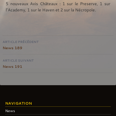
5 nouveaux Avis Châteaux : 1 sur le Preserve, 1 sur
l’Academy, 1 sur le Haven et 2 sur la Nécropole.
Navigation
ARTICLE PRÉCÉDENT
de
News 189
l'article
ARTICLE SUIVANT
News 191
NAVIGATION
News