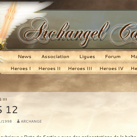
News
Association
Ligues
Forum
M
Aller au contenu principal
Heroes I
Heroes II
Heroes III
Heroes IV
He
 III
 12
1/1998
ARCHANGE
rubrique « Date de Sortie » avec des présentations de la boîte