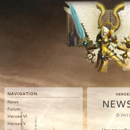
Recherche
NAVIGATION
HEROES
NEWS
News
Forum
24/1
Heroes VI
Heroes V
Une nouvelle 