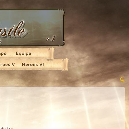
aps
Equipe
roes V
Heroes VI
 du jeu.