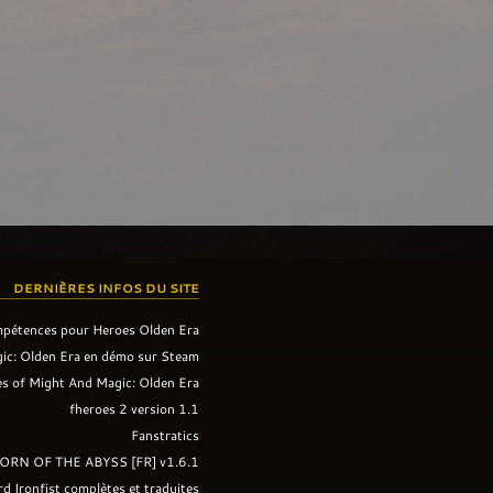
DERNIÈRES INFOS DU SITE
mpétences pour Heroes Olden Era
ic: Olden Era en démo sur Steam
s of Might And Magic: Olden Era
fheroes 2 version 1.1
Fanstratics
ORN OF THE ABYSS [FR] v1.6.1
rd Ironfist complètes et traduites