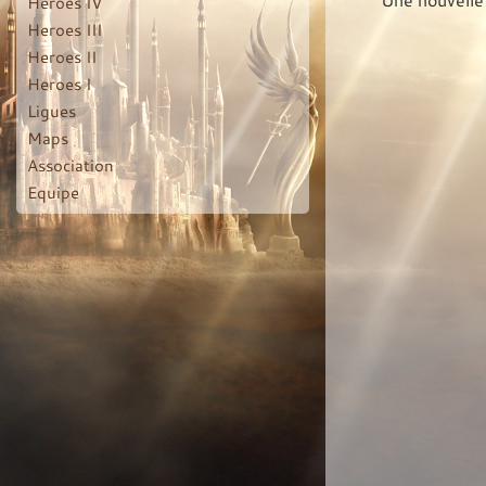
Heroes IV
Heroes III
Heroes II
Heroes I
Ligues
Maps
Association
Equipe