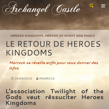
Recherche
Archangel Castle
Aller
au
contenu
principal
HEROES KINGDOMS
,
HEROES OF MIGHT AND MAGIC
LE RETOUR DE HEROES
KINGDOMS
Morrock se réveille enfin pour vous donner des
infos
26/09/2015
MORROCK
L’association Twilight of the
Gods veut réssuciter Heroes
Kingdoms