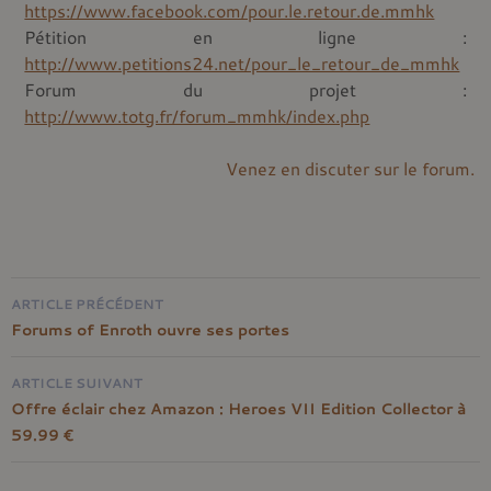
https://www.facebook.com/pour.le.retour.de.mmhk
Pétition en ligne :
http://www.petitions24.net/pour_le_retour_de_mmhk
Forum du projet :
http://www.totg.fr/forum_mmhk/index.php
Venez en discuter sur le forum.
Navigation
ARTICLE PRÉCÉDENT
de
Forums of Enroth ouvre ses portes
l'article
ARTICLE SUIVANT
Offre éclair chez Amazon : Heroes VII Edition Collector à
59.99 €