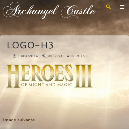
Recherche
Archangel Castle
Aller
au
contenu
principal
LOGO-H3
30/04/2014
300 × 83
HEROES III
Image suivante