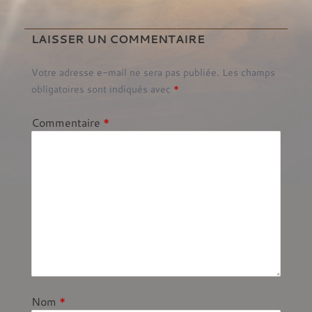
LAISSER UN COMMENTAIRE
Votre adresse e-mail ne sera pas publiée.
Les champs
obligatoires sont indiqués avec
*
Commentaire
*
Nom
*