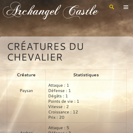
Recherche
Archangel Castle
Aller
au
contenu
principal
CRÉATURES DU
CHEVALIER
Créature
Statistiques
Attaque : 1
Paysan
Défense : 1
Dégâts : 1
Points de vie : 1
Vitesse : 2
Croissance : 12
Prix : 20
Attaque : 5
Archer
Défense : 3