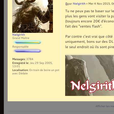
Nelgirith
par
» Mer 4 Nov 2015, 0
Tu ne peux pas te baser sur le
plus les gens vont visiter la 
(toujours encore 20€ d'écono
fait des "ventes flash".
Nelgirith
Par contre c'est vrai que côté
Grand Maître
uniquement, bons sur des DL
le seul endroit où ils sont pir
Responsable
Messages:
3784
Enregistré le:
Jeu 29 Sep 2005,
13:01
Localisation:
En train de boire un pot
avec Dédale
Afficher les m