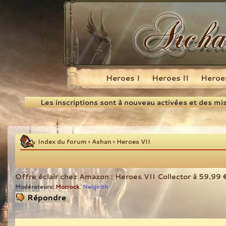
Heroes I
Heroes II
Heroes
Recherche
Les inscriptions sont à nouveau activées et des mi
Index du forum
‹
Ashan
‹
Heroes VII
Offre éclair chez Amazon : Heroes VII Collector à 59.99 
Modérateurs:
Morrock
Nelgirith
,
Répondre