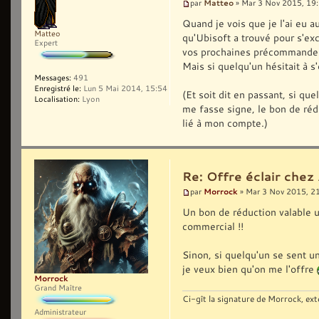
Matteo
par
» Mar 3 Nov 2015, 19
Quand je vois que je l'ai eu a
Matteo
qu'Ubisoft a trouvé pour s'exc
Expert
vos prochaines précommandes 
Mais si quelqu'un hésitait à s'o
Messages:
491
Enregistré le:
Lun 5 Mai 2014, 15:54
(Et soit dit en passant, si qu
Localisation:
Lyon
me fasse signe, le bon de rédu
lié à mon compte.)
Re: Offre éclair chez
Morrock
par
» Mar 3 Nov 2015, 2
Un bon de réduction valable 
commercial !!
Sinon, si quelqu'un se sent un
je veux bien qu'on me l'offre
Morrock
Grand Maître
Ci-gît la signature de Morrock, ext
Administrateur