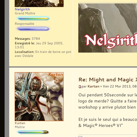
Nelgirith
Grand Maître
Responsable
Messages:
3784
Enregistré le:
Jeu 29 Sep 2005,
13:01
Localisation:
En train de boire un pot
avec Dédale
Re: Might and Magic 
Kartan
par
» Ven 22 Mar 2013, 08
Oui pendant 50seconde sur les
logo de merde? Quitte a fair
workshop y arrive plutot bien 
Et je suis le seul qui a beauc
Kartan
& Magic® Heroes® VI"
Maître