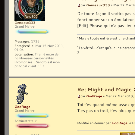
Gemeaux333
par
» Mer 27 Mar 2
De toute façon il sortira pas s
fonctionner sur un émulateur 
Gemeaux333
[Edit] Phrase qui n'a pas lieu 
Grand Maître
"Ma vie toute entière est une chambr
Messages:
1728
Enregistré le:
Mar 15 Nov 2011,
"La vérité... c'est qu'aucune pers
01:04
2
Localisation:
Tiraillé entre de
nombreuses personnalités
incomprises... Sandro est mon
principal client ^^ !
Re: Might and Magic 
GodRage
par
» Mer 27 Mar 2013,
Toi t'es quand même assez gr
GodRage
T'es pas un troll, t'es plus que
Grand Maître
Administrateur
GodRage
Modifié en dernier par
le D