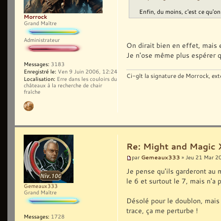
Enfin, du moins, c'est ce qu'
Morrock
Grand Maître
Administrateur
On dirait bien en effet, mais e
Je n'ose même plus espérer qu
Messages:
3183
Enregistré le:
Ven 9 Juin 2006, 12:24
Ci-gît la signature de Morrock, ext
Localisation:
Erre dans les couloirs du
châteaux à la recherche de chair
fraîche
Re: Might and Magic 
Gemeaux333
par
» Jeu 21 Mar 2
Je pense qu'ils garderont a
le 6 et surtout le 7, mais n'a 
Gemeaux333
Grand Maître
Désolé pour le doublon, mais 
trace, ça me perturbe !
Messages:
1728