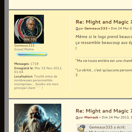
Re: Might and Magic 
Gemeaux333
par
» Dim 24 Mar 2
Même si le logo prend beauco
ça ressemble beaucoup aux ép
Gemeaux333
!
Grand Maître
"Ma vie toute entière est une chambr
Messages:
1728
Enregistré le:
Mar 15 Nov 2011,
"La vérité... c'est qu'aucune pers
01:04
2
Localisation:
Tiraillé entre de
nombreuses personnalités
incomprises... Sandro est mon
principal client ^^ !
Re: Might and Magic 
Morrock
par
» Dim 24 Mar 2013, 
Gemeaux333 a écrit: