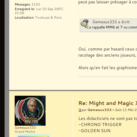
peut pas laisser présager à co
Messages:
2142
Enregistré le:
Lun 10 Sep 2007,
21:56
Localisation:
Toulouse & Paris
Gemeaux333 a écrit:
Ca rappelle MM6 et 7 vu comm
Oui, comme par hasard ceux qu
racolage des anciens joueurs,
Alors qu'en fait les graphism
Re: Might and Magic 
Gemeaux333
par
» Sam 11 Mai 2
Les didacticiels ne sont pas 
-CHRONO TRIGGER
Gemeaux333
-GOLDEN SUN
Grand Maître