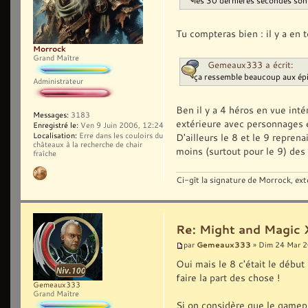
les 30 dernières secondes so
Tu compteras bien : il y a en
Morrock
Grand Maître
Gemeaux333 a écrit:
ça ressemble beaucoup aux ép
Administrateur
Ben il y a 4 héros en vue int
Messages:
3183
extérieure avec personnages e
Enregistré le:
Ven 9 Juin 2006, 12:24
Localisation:
Erre dans les couloirs du
D'ailleurs le 8 et le 9 repren
châteaux à la recherche de chair
moins (surtout pour le 9) des 
fraîche
Ci-gît la signature de Morrock, ext
Re: Might and Magic 
Gemeaux333
par
» Dim 24 Mar 2
Oui mais le 8 c'était le début 
faire la part des chose !
Gemeaux333
Grand Maître
Si on considère que le gamepla