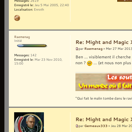
Messages:
2619
Enregistré le:
Jeu 5 Mai 2005, 22:40
Localisation:
Enroth
Raemenag
Initié
Re: Might and Magic 
Raemenag
par
» Mer 27 Mar 2013
Messages:
142
Ben ... visiblement il cherche
Enregistré le:
Mar 23 Nov 2010,
non ?
... (et nous non plu
15:00
"Qui fait le malin tombe dans le ravi
Re: Might and Magic 
Gemeaux333
par
» Jeu 28 Mar 2