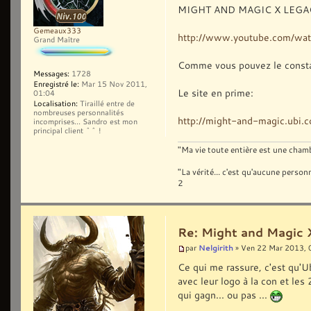
MIGHT AND MAGIC X LEGACY:
Gemeaux333
http://www.youtube.com/w
Grand Maître
Comme vous pouvez le constate
Messages:
1728
Enregistré le:
Mar 15 Nov 2011,
Le site en prime:
01:04
Localisation:
Tiraillé entre de
nombreuses personnalités
http://might-and-magic.ubi.
incomprises... Sandro est mon
principal client ^^ !
"Ma vie toute entière est une chambr
"La vérité... c'est qu'aucune pers
2
Re: Might and Magic 
Nelgirith
par
» Ven 22 Mar 2013, 
Ce qui me rassure, c'est qu'Ub
avec leur logo à la con et le
qui gagn... ou pas ...