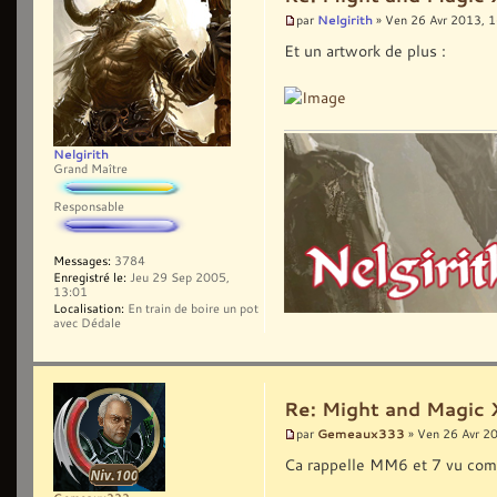
Nelgirith
par
» Ven 26 Avr 2013, 
Et un artwork de plus :
Nelgirith
Grand Maître
Responsable
Messages:
3784
Enregistré le:
Jeu 29 Sep 2005,
13:01
Localisation:
En train de boire un pot
avec Dédale
Re: Might and Magic 
Gemeaux333
par
» Ven 26 Avr 2
Ca rappelle MM6 et 7 vu com