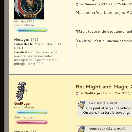
Gemeaux333
par
» Lun 25 Mar 2
Mais non,c'est bien un jeu PC, 
Gemeaux333
Grand Maître
"Ma vie toute entière est une chambr
Messages:
1728
"La vérité... c'est qu'aucune pers
Enregistré le:
Mar 15 Nov 2011,
2
01:04
Localisation:
Tiraillé entre de
nombreuses personnalités
incomprises... Sandro est mon
principal client ^^ !
Re: Might and Magic 
GodRage
par
» Lun 25 Mar 2013, 
GodRage a écrit:
GodRage
Grand Maître
Ca ne peut être qu'une vidéo h
Ou alors il va être browser g
Administrateur
Gemeaux333 a écrit:
Messages:
2619