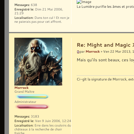
Messages:
638
La Lumière purifie les âmes et prot
Enregistré le:
Dim 21 Mai 2006,
21:29
Localisation:
Dans ton cul ! Et non je
ne paierais pas pour cet affront.
Re: Might and Magic 
Morrock
par
» Ven 22 Mar 2013, 
Mais qu'ils sont beaux, ces lo
Ci-gît la signature de Morrock, ext
Morrock
Grand Maître
Administrateur
Messages:
3183
Enregistré le:
Ven 9 Juin 2006, 12:24
Localisation:
Erre dans les couloirs du
châteaux à la recherche de chair
fraîche