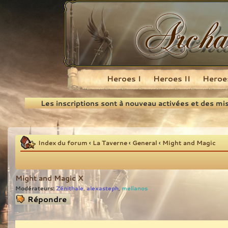
Heroes I
Heroes II
Heroes
Recherche
Les inscriptions sont à nouveau activées et des mi
Index du forum
‹
La Taverne
‹
General
‹
Might and Magic
Might and Magic X
Modérateurs:
Zénithale
alexasteph
melianos
,
,
Répondre