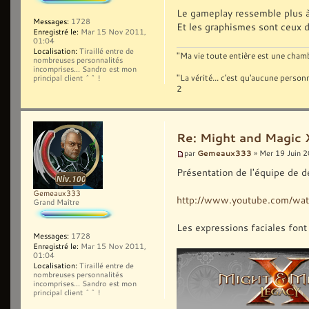
Le gameplay ressemble plus à 
Messages:
1728
Et les graphismes sont ceux
Enregistré le:
Mar 15 Nov 2011,
01:04
Localisation:
Tiraillé entre de
"Ma vie toute entière est une chambr
nombreuses personnalités
incomprises... Sandro est mon
"La vérité... c'est qu'aucune pers
principal client ^^ !
2
Re: Might and Magic 
Gemeaux333
par
» Mer 19 Juin 
Présentation de l'équipe de 
Gemeaux333
http://www.youtube.com/wat
Grand Maître
Les expressions faciales font 
Messages:
1728
Enregistré le:
Mar 15 Nov 2011,
01:04
Localisation:
Tiraillé entre de
nombreuses personnalités
incomprises... Sandro est mon
principal client ^^ !