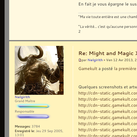
En fait je vous épargne le susp
"Ma vie toute entière est une chambr
"La vérité... c'est qu'aucune pers
2
Re: Might and Magic 
Nelgirith
par
» Ven 12 Avr 2013, 
Gamekult
a posté
la première
Quelques screenshots et artw
http://cdn-static.gamekult.c
Nelgirith
http://cdn-static.gamekult.c
Grand Maître
http://cdn-static.gamekult.c
http://cdn-static.gamekult.c
Responsable
http://cdn-static.gamekult.c
http://cdn-static.gamekult.c
Messages:
3784
http://cdn-static.gamekult.c
Enregistré le:
Jeu 29 Sep 2005,
13:01
http://cdn-static.gamekult.c