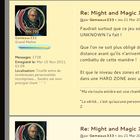
Re: Might and Magic 
Gemeaux333
par
» Jeu 21 Mar 2
Faudrait surtout que ce jeu
UNKNOWN l'a fait !
Gemeaux333
Grand Maître
Que l'on ne soit plus obligé 
distance avant qu'ils n'arrive
Messages:
1728
combattu de cette manière !
Enregistré le:
Mar 15 Nov 2011,
01:04
Localisation:
Tiraillé entre de
Et que le niveau des zones et 
nombreuses personnalités
dans une HARD ZONE avec un
incomprises... Sandro est mon
principal client ^^ !
"Ma vie toute entière est une chambr
"La vérité... c'est qu'aucune pers
2
Re: Might and Magic 
Gemeaux333
par
» Jeu 21 Mar 2