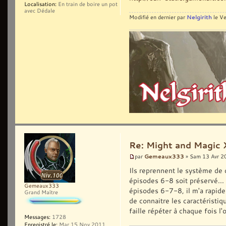
Localisation:
En train de boire un pot
avec Dédale
Nelgirith
Modifié en dernier par
le Ve
Re: Might and Magic 
Gemeaux333
par
» Sam 13 Avr 2
Ils reprennent le système de
épisodes 6-8 soit préservé... 
Gemeaux333
épisodes 6-7-8, il m'a rapide
Grand Maître
de connaitre les caractérist
faille répéter à chaque fois l'
Messages:
1728
Enregistré le:
Mar 15 Nov 2011,