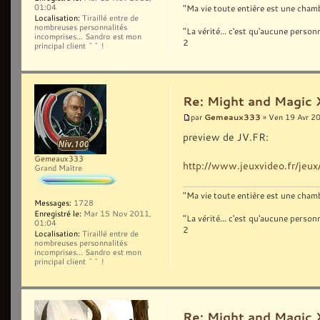
01:04
"Ma vie toute entière est une chambr
Localisation:
Tiraillé entre de
nombreuses personnalités
"La vérité... c'est qu'aucune pers
incomprises... Sandro est mon
2
principal client ^^ !
Re: Might and Magic 
Gemeaux333
par
» Ven 19 Avr 2
preview de JV.FR:
Gemeaux333
http://www.jeuxvideo.fr/jeux
Grand Maître
"Ma vie toute entière est une chambr
Messages:
1728
Enregistré le:
Mar 15 Nov 2011,
"La vérité... c'est qu'aucune pers
01:04
2
Localisation:
Tiraillé entre de
nombreuses personnalités
incomprises... Sandro est mon
principal client ^^ !
Re: Might and Magic 