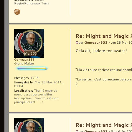
Regio/Roncevaux Terra
Re: Might and Magic 
Gemeaux333
par
» Jeu 28 Mar 2
Cela dit, j'adore ton avatar !
Gemeaux333
Grand Maître
"Ma vie toute entière est une chambr
Messages:
1728
"La vérité... c'est qu'aucune pers
Enregistré le:
Mar 15 Nov 2011,
2
01:04
Localisation:
Tiraillé entre de
nombreuses personnalités
incomprises... Sandro est mon
principal client ^^ !
Re: Might and Magic 
Gemeaux333
par
» Sam 6 Avr 20