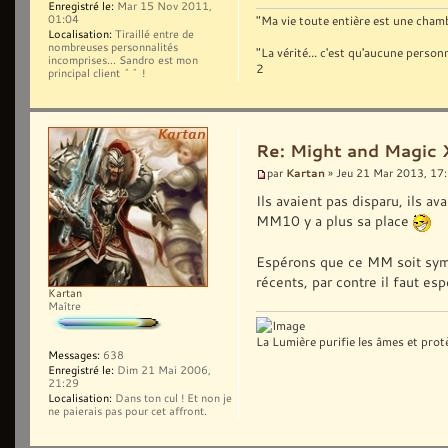
Enregistré le:
Mar 15 Nov 2011,
01:04
"Ma vie toute entière est une chambr
Localisation:
Tiraillé entre de
nombreuses personnalités
"La vérité... c'est qu'aucune pers
incomprises... Sandro est mon
2
principal client ^^ !
Re: Might and Magic 
Kartan
par
» Jeu 21 Mar 2013, 17
Ils avaient pas disparu, ils a
MM10 y a plus sa place
Espérons que ce MM soit symp
récents, par contre il faut es
Kartan
Maître
La Lumière purifie les âmes et prot
Messages:
638
Enregistré le:
Dim 21 Mai 2006,
21:29
Localisation:
Dans ton cul ! Et non je
ne paierais pas pour cet affront.