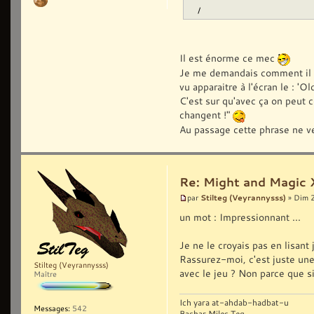
/
Il est énorme ce mec
Je me demandais comment il po
vu apparaitre à l'écran le : '
C'est sur qu'avec ça on peut c
changent !"
Au passage cette phrase ne ve
Re: Might and Magic 
Stilteg (Veyrannysss)
par
» Dim 
un mot : Impressionnant ...
Je ne le croyais pas en lisant j
Rassurez-moi, c'est juste une p
Stilteg (Veyrannysss)
avec le jeu ? Non parce que si
Maître
Ich yara at-ahdab-hadbat-u
Messages:
542
Bashar Miles Teg