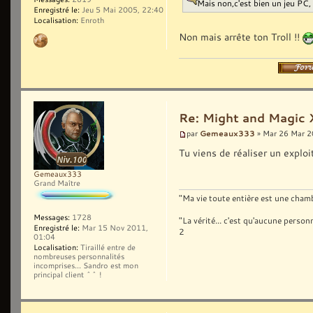
Mais non,c'est bien un jeu PC, e
Enregistré le:
Jeu 5 Mai 2005, 22:40
Localisation:
Enroth
Non mais arrête ton Troll !!
Re: Might and Magic 
Gemeaux333
par
» Mar 26 Mar 2
Tu viens de réaliser un exploit
Gemeaux333
Grand Maître
"Ma vie toute entière est une chambr
Messages:
1728
"La vérité... c'est qu'aucune pers
Enregistré le:
Mar 15 Nov 2011,
2
01:04
Localisation:
Tiraillé entre de
nombreuses personnalités
incomprises... Sandro est mon
principal client ^^ !