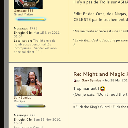
Il n'y a pas de Trolls sur ASH
Gemeaux333
Edit: Et des Orcs, des Nagas, 
Grand Maître
CELESTE par le truchement
Messages:
1728
"Ma vie toute entière est une chambr
Enregistré le:
Mar 15 Nov 2011,
01:04
"La vérité... c'est qu'aucune pers
Localisation:
Tiraillé entre de
nombreuses personnalités
2
incomprises... Sandro est mon
principal client ^^ !
Re: Might and Magic 
Sar-Symius
par
» Jeu 28 Mar 201
Trop marrant !
(Oui je sais, "Don't feed the tr
Sar-Symius
Disciple
« Fuck the King's Guard ! Fuck the C
Messages:
279
Enregistré le:
Sam 13 Nov 2010,
15:01
Localisation:
Cassini