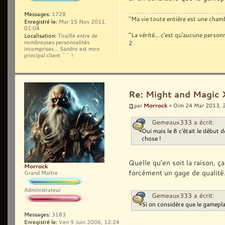
Messages:
1728
"Ma vie toute entière est une chambr
Enregistré le:
Mar 15 Nov 2011,
01:04
"La vérité... c'est qu'aucune pers
Localisation:
Tiraillé entre de
nombreuses personnalités
2
incomprises... Sandro est mon
principal client ^^ !
Re: Might and Magic 
Morrock
par
» Dim 24 Mar 2013, 
Gemeaux333 a écrit:
Oui mais le 8 c'était le début d
chose !
Quelle qu'en soit la raison, 
Morrock
forcément un gage de qualité
Grand Maître
Administrateur
Gemeaux333 a écrit:
Si on considère que le gameplay
Messages:
3183
Enregistré le:
Ven 9 Juin 2006, 12:24