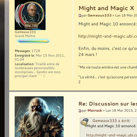
Might and Magic X
Gemeaux333
par
» Lun 18 Mar 2
Might and Magic 10 annoncé:
Gemeaux333
http://might-and-magic.ubi.
Grand Maître
Enfin, du moins, c'est ce qu
Messages:
1728
24 mars !
Enregistré le:
Mar 15 Nov 2011,
01:04
Localisation:
Tiraillé entre de
"Ma vie toute entière est une chambr
nombreuses personnalités
incomprises... Sandro est mon
principal client ^^ !
"La vérité... c'est qu'aucune pers
2
Re: Discussion sur l
Morrock
par
» Lun 18 Mar 2013, 
Gemeaux333 a écrit:
Might and Magic 10 annoncé:
http://might-and-magic.ubi.c