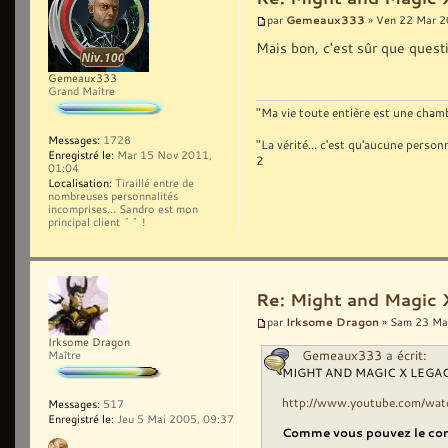
Gemeaux333
par
» Ven 22 Mar 2
Mais bon, c'est sûr que quest
Gemeaux333
Grand Maître
"Ma vie toute entière est une chambr
Messages:
1728
"La vérité... c'est qu'aucune pers
Enregistré le:
Mar 15 Nov 2011,
2
01:04
Localisation:
Tiraillé entre de
nombreuses personnalités
incomprises... Sandro est mon
principal client ^^ !
Re: Might and Magic 
Irksome Dragon
par
» Sam 23 Ma
Irksome Dragon
Gemeaux333 a écrit:
Maître
MIGHT AND MAGIC X LEGACY: 
http://www.youtube.com/w
Messages:
517
Enregistré le:
Jeu 5 Mai 2005, 09:37
Comme vous pouvez le co