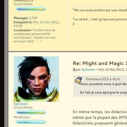
Gemeaux333
Grand Maître
"Ma vie toute entière est une chambr
Messages:
1728
"La vérité... c'est qu'aucune pers
Enregistré le:
Mar 15 Nov 2011,
2
01:04
Localisation:
Tiraillé entre de
nombreuses personnalités
incomprises... Sandro est mon
principal client ^^ !
Re: Might and Magic 
Spitoven
par
» Ven 10 Mai 2013, 
Gemeaux333 a écrit:
Vous souvenez vous à quoi les
En fait je vous épargne le suspe
Spitoven
Grand Maître
En même temps, les didacticiel
même que la plupart des RPG 
Modérateur
didacticiels proposent généra