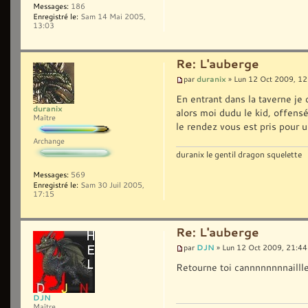
Messages:
186
Enregistré le:
Sam 14 Mai 2005,
13:03
Re: L'auberge
duranix
par
» Lun 12 Oct 2009, 12
En entrant dans la taverne je 
duranix
alors moi dudu le kid, offensé 
Maître
le rendez vous est pris pour u
Archange
duranix le gentil dragon squelette
Messages:
569
Enregistré le:
Sam 30 Juil 2005,
17:15
Re: L'auberge
DJN
par
» Lun 12 Oct 2009, 21:44
Retourne toi cannnnnnnnaillle 
DJN
Maître