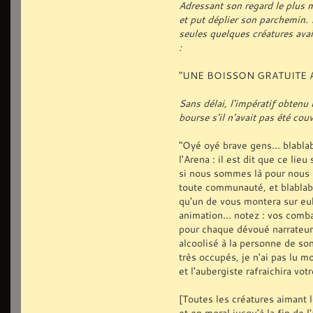
Adressant son regard le plus m
et put déplier son parchemin. 
seules quelques créatures avai
:
"UNE BOISSON GRATUITE A 
Sans délai, l'impératif obtenu 
bourse s'il n'avait pas été cou
"Oyé oyé brave gens... blabla
l'Arena : il est dit que ce lie
si nous sommes là pour nous 
toute communauté, et blablabl
qu'un de vous montera sur euh.
animation... notez : vos comb
pour chaque dévoué narrateur,
alcoolisé à la personne de son 
très occupés, je n'ai pas lu m
et l'aubergiste rafraichira vot
[Toutes les créatures aimant
et en moral jusqu'à la fin de l