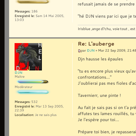
refusait jamais de se prendre 
Messages:
186
"hé DJN viens par ici que je 
Enregistré le:
Sam 14 Mai 2005,
13:03
Irisblue ,ange d?chu, voie tout , est
Re: L'auberge
DJN
par
» Mar 22 Sep 2009, 21:4
Djn hausse les épaules
"tu es encore plus vieux qu'av
DJN
confrontations..."
Maître
J'oublierai pas mes fioles d'ac
Modérateur
Tavernierr, une pinte !
Messages:
532
Enregistré le:
Mar 13 Sep 2005,
Au fait je sais pas si on t'a p
22:39
affutes tes lames rouillés, tu
Localisation:
Je ne sais plus
Je l'espère pour toi...
Prépare toi bien, je repassera