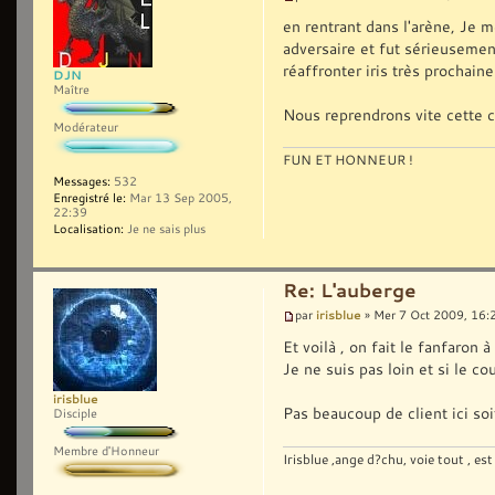
en rentrant dans l'arène, Je 
adversaire et fut sérieusement
réaffronter iris très prochain
DJN
Maître
Nous reprendrons vite cette c
Modérateur
FUN ET HONNEUR !
Messages:
532
Enregistré le:
Mar 13 Sep 2005,
22:39
Localisation:
Je ne sais plus
Re: L'auberge
irisblue
par
» Mer 7 Oct 2009, 16:
Et voilà , on fait le fanfaron à
Je ne suis pas loin et si le co
irisblue
Pas beaucoup de client ici so
Disciple
Membre d'Honneur
Irisblue ,ange d?chu, voie tout , est