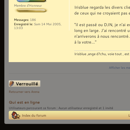
Membre d'Honneur
Irisblue regarda les divers cl
de ceux qui ne croyaient pas 
Messages:
186
"il est passé ou DJN, je n'ai e
Enregistré le:
Sam 14 Mai 2005,
13:03
long en large. J'ai rencontré u
n'arriverons à nous rencontré
à la votre..."
Irisblue ,ange d?chu, voie tout , est
Afficher les m
Sujet verrouillé
Retourner vers Arena
Qui est en ligne
Utilisateurs parcourant ce forum : Aucun utilisateur enregistré et 1 invité
Index du forum
L