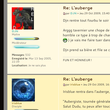
Re: L'auberge
DJN
par
» Jeu 29 Oct 2009, 15:40
Djn rentre tout fourbu le soir 
Arggg tavernier une chope de bi
DJN
horrible ce type à trop de cha
Maître
) je vais me faire tuer dans
Modérateur
Djn prend sa bière et file se 
Messages:
532
Enregistré le:
Mar 13 Sep 2005,
FUN ET HONNEUR !
22:39
Localisation:
Je ne sais plus
Re: L'auberge
irisblue
par
» Jeu 29 Oct 2009, 16
Irisblue rentra dans l'auberge,
"Aubergiste, tournée générale
irisblue
Salut Dudu, tu peux aller touc
Disciple