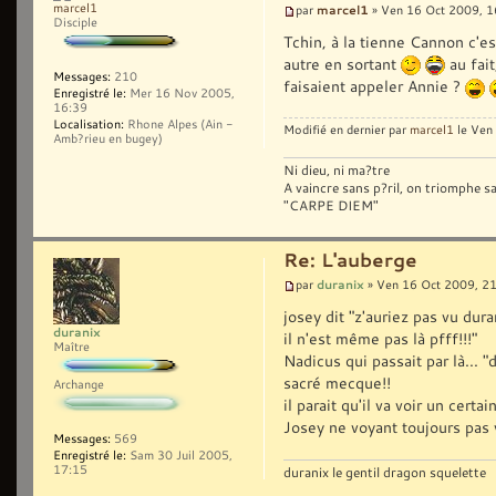
marcel1
marcel1
par
» Ven 16 Oct 2009, 1
Disciple
Tchin, à la tienne Cannon c'es
autre en sortant
au fait
Messages:
210
faisaient appeler Annie ?
Enregistré le:
Mer 16 Nov 2005,
16:39
Localisation:
Rhone Alpes (Ain -
Modifié en dernier par
marcel1
le Ven 
Amb?rieu en bugey)
Ni dieu, ni ma?tre
A vaincre sans p?ril, on triomphe sans g
"CARPE DIEM"
Re: L'auberge
duranix
par
» Ven 16 Oct 2009, 2
josey dit "z'auriez pas vu dura
duranix
il n'est même pas là pfff!!!"
Maître
Nadicus qui passait par là... 
sacré mecque!!
Archange
il parait qu'il va voir un certa
Josey ne voyant toujours pas v
Messages:
569
Enregistré le:
Sam 30 Juil 2005,
17:15
duranix le gentil dragon squelette