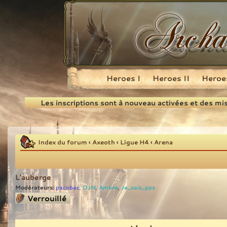
Heroes I
Heroes II
Heroes
Recherche
Les inscriptions sont à nouveau activées et des mi
Index du forum
‹
Axeoth
‹
Ligue H4
‹
Arena
L'auberge
Modérateurs:
pacobac
DJN
Ambre
Je_sais_pas
,
,
,
Sujet verrouillé