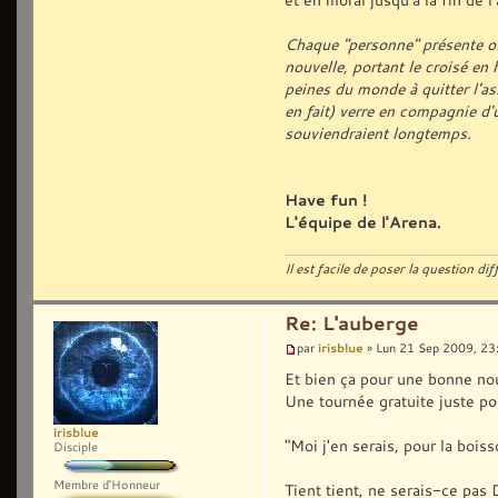
Chaque "personne" présente ou 
nouvelle, portant le croisé en
peines du monde à quitter l'as
en fait) verre en compagnie d'
souviendraient longtemps.
Have fun !
L'équipe de l'Arena.
Il est facile de poser la question diffi
Re: L'auberge
irisblue
par
» Lun 21 Sep 2009, 23
Et bien ça pour une bonne nou
Une tournée gratuite juste pou
irisblue
"Moi j'en serais, pour la boiss
Disciple
Membre d'Honneur
Tient tient, ne serais-ce pas 