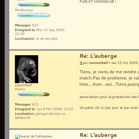
FUN ET HONNEUR !
Modérateur
Messages:
532
Enregistré le:
Mar 13 Sep 2005,
22:39
Localisation:
Je ne sais plus
Re: L'auberge
cannonball
par
» Jeu 15 Oct 2009,
Tiens, je viens de me rendre 
match.Pas de probleme, je vai
liste....hum...oui...Tiens,pou
cannonball
Maître
association pour la protection des
Messages:
623
Un petit clic
ici
par jour et par ordi
Enregistré le:
Lun 9 Mar 2009, 12:50
Localisation:
planqué derriere un
béhémoth
Re: L'auberge