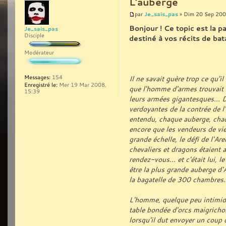
L'auberge
Je_sais_pas
par
» Dim 20 Sep 200
Bonjour ! Ce topic est la p
Je_sais_pas
Disciple
destiné à vos récits de bata
Modérateur
Messages:
154
Il ne savait guère trop ce qu'i
Enregistré le:
Mer 19 Mar 2008,
que l'homme d'armes trouvait 
15:39
leurs armées gigantesques... D
verdoyantes de la contrée de 
entendu, chaque auberge, chaqu
encore que les vendeurs de vie
grande échelle, le défi de l'Ar
chevaliers et dragons étaient 
rendez-vous... et c'était lui, 
être la plus grande auberge d
la bagatelle de 300 chambres.
L'homme, quelque peu intimidé
table bondée d'orcs maigrichon
lorsqu'il dut envoyer un coup 