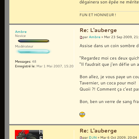
dégainera son épée ne mérite 
FUN ET HONNEUR !
Re: L'auberge
Ambre
Novice
Ambre
par
» Mer 23 Sep 2009, 21
Assise dans un coin sombre de
Modérateur
"Regardez moi ces deux quiche
Messages:
48
"Il faudrait que j'en défie un 
Enregistré le:
Mar 1 Mai 2007, 15:20
Bon allez, je vous paye un c
Tavernier, un coca pour moi!
Quoii ?! Comment ça c'est pas 
Bon, ben un verre de sang fra
Re: L'auberge
DJN
par
» Mar 6 Oct 2009, 20:04