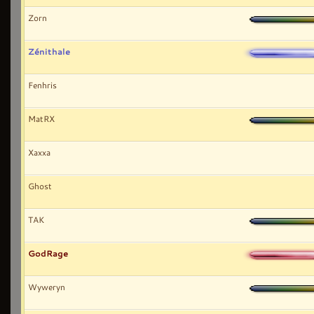
Zorn
Zénithale
Fenhris
MatRX
Xaxxa
Ghost
TAK
GodRage
Wyweryn