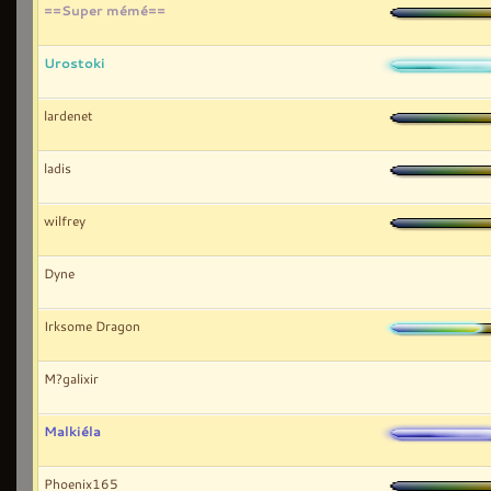
==Super mémé==
Urostoki
lardenet
ladis
wilfrey
Dyne
Irksome Dragon
M?galixir
Malkiéla
Phoenix165