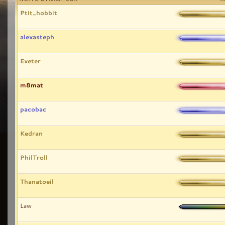
Ptit_hobbit
alexasteph
Exeter
m8mat
pacobac
Kedran
PhilTroll
Thanatoeil
Law