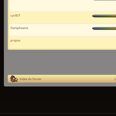
cyril07
Darkphoenix
propos
Index du forum
L