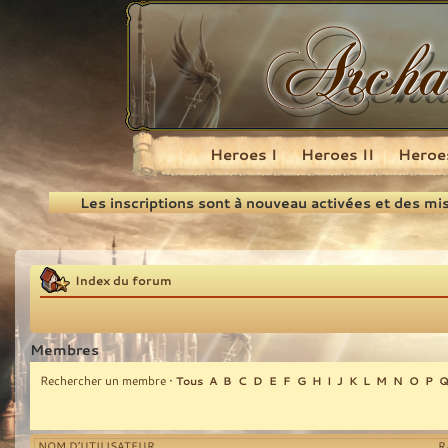
Heroes I
Heroes II
Heroes
Recherche
Les inscriptions sont à nouveau activées et des mi
Index du forum
Membres
Rechercher un membre
•
Tous
A
B
C
D
E
F
G
H
I
J
K
L
M
N
O
P
NOM D’UTILISATEUR
R