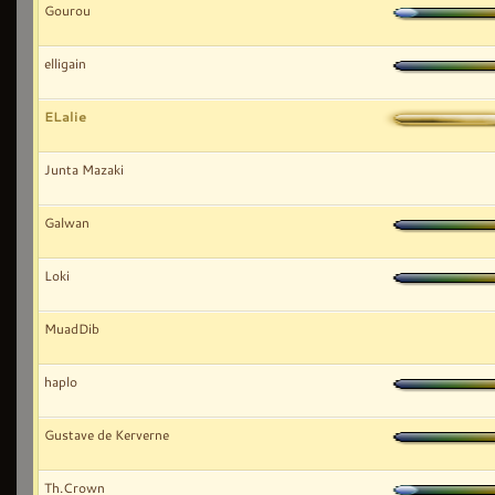
Gourou
elligain
ELalie
Junta Mazaki
Galwan
Loki
MuadDib
haplo
Gustave de Kerverne
Th.Crown