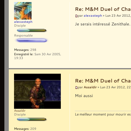
Re: M&M Duel of Cha
alexasteph
par
» Lun 23 Avr 2012
alexasteph
Je serais intéressé Zenithale.
Disciple
Responsable
Messages:
298
Enregistré le:
Sam 30 Avr 2005,
19:33
Re: M&M Duel of Cha
Assaldir
par
» Lun 23 Avr 2012, 22
Moi aussi
Assaldir
Le meilleur moment pour mourir est 
Disciple
Messages:
209