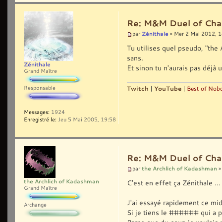
Re: M&M Duel of Cha
Zénithale
par
» Mer 2 Mai 2012, 
Tu utilises quel pseudo, "th
sans.
Zénithale
Et sinon tu n'aurais pas déjà
Grand Maître
Responsable
Twitch
|
YouTube
|
Best of Nobo
Messages:
1924
Enregistré le:
Jeu 5 Mai 2005, 19:58
Re: M&M Duel of Cha
the Archlich of Kadashman
par
»
the Archlich of Kadashman
C'est en effet ça Zénithale ...
Grand Maître
J'ai essayé rapidement ce mid
Archange
Si je tiens le ###### qui a p