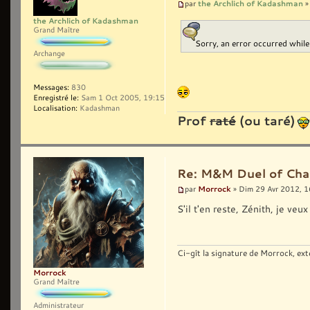
the Archlich of Kadashman
par
»
the Archlich of Kadashman
Grand Maître
Sorry, an error occurred whil
Archange
Messages:
830
Enregistré le:
Sam 1 Oct 2005, 19:15
Localisation:
Kadashman
Prof
raté
(ou taré)
Re: M&M Duel of Cha
Morrock
par
» Dim 29 Avr 2012, 1
S'il t'en reste, Zénith, je veu
Ci-gît la signature de Morrock, ext
Morrock
Grand Maître
Administrateur