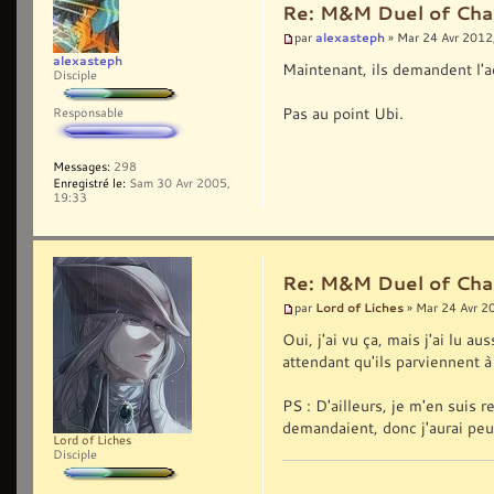
Re: M&M Duel of Cha
alexasteph
par
» Mar 24 Avr 2012
alexasteph
Maintenant, ils demandent l'ad
Disciple
Pas au point Ubi.
Responsable
Messages:
298
Enregistré le:
Sam 30 Avr 2005,
19:33
Re: M&M Duel of Cha
Lord of Liches
par
» Mar 24 Avr 2
Oui, j'ai vu ça, mais j'ai lu a
attendant qu'ils parviennent à
PS : D'ailleurs, je m'en suis 
demandaient, donc j'aurai peut
Lord of Liches
Disciple