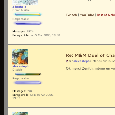
Zénithale
Grand Maître
Twitch
|
YouTube
|
Best of Nobo
Responsable
Messages:
1924
Enregistré le:
Jeu 5 Mai 2005, 19:58
Re: M&M Duel of Cha
alexasteph
par
» Mar 24 Avr 2012
alexasteph
Ok merci Zenith, même en vou
Disciple
Responsable
Messages:
298
Enregistré le:
Sam 30 Avr 2005,
19:33