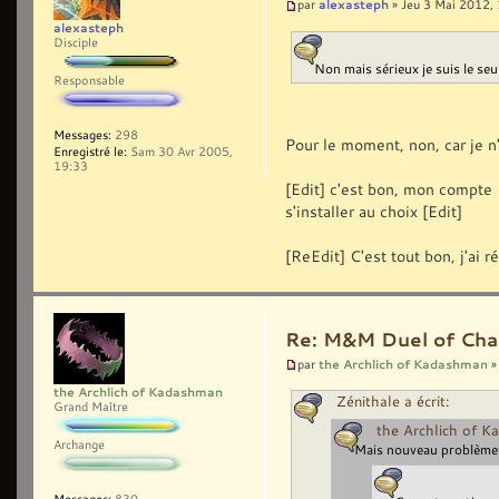
alexasteph
par
» Jeu 3 Mai 2012,
alexasteph
Disciple
Non mais sérieux je suis le seul
Responsable
Messages:
298
Pour le moment, non, car je n'
Enregistré le:
Sam 30 Avr 2005,
19:33
[Edit] c'est bon, mon compte U
s'installer au choix [Edit]
[ReEdit] C'est tout bon, j'ai r
Re: M&M Duel of Cha
the Archlich of Kadashman
par
»
the Archlich of Kadashman
Zénithale a écrit:
Grand Maître
the Archlich of K
Archange
Mais nouveau problème : 
Messages:
830