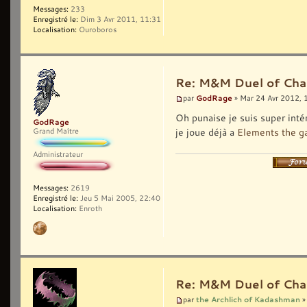
Messages:
233
Enregistré le:
Dim 3 Avr 2011, 11:31
Localisation:
Ouroboros
Re: M&M Duel of Cha
GodRage
par
» Mar 24 Avr 2012, 
Oh punaise je suis super inté
GodRage
je joue déjà a
Elements the 
Grand Maître
Administrateur
Messages:
2619
Enregistré le:
Jeu 5 Mai 2005, 22:40
Localisation:
Enroth
Re: M&M Duel of Cha
the Archlich of Kadashman
par
»