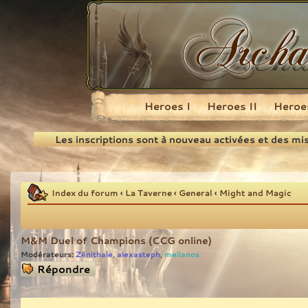
Heroes I
Heroes II
Heroes
Recherche
Les inscriptions sont à nouveau activées et des mi
Index du forum
‹
La Taverne
‹
General
‹
Might and Magic
M&M Duel of Champions (CCG online)
Modérateurs:
Zénithale
alexasteph
melianos
,
,
Répondre