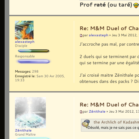
+ Exception reading
Prof
raté
(ou taré)
file:///C:/Documents%20
manifest may not be val
+ Manifest XML signa
+ Il n'y avait pas d
Re: M&M Duel of Cha
alexasteph
par
» Jeu 3 Mai 2012,
alexasteph
COMPONENT STORE TRANSAC
J'accroche pas mal, par contre
Disciple
No transaction error 
2 duels qui se terminent par d
Responsable
WARNINGS
qui se termine par une égalité 
There were no warnings
Messages:
298
J'ai croisé maitre Zénithale po
Enregistré le:
Sam 30 Avr 2005,
OPERATION PROGRESS STAT
19:33
obtenues dans des packs ? Dis
* [03/05/2012 16:52:35
Settings\CAROLINE\Burea
ERROR DETAILS
Re: M&M Duel of Cha
Following errors were 
Zénithale
par
» Jeu 3 Mai 2012, 1
* [03/05/2012 16:52:36
(ManifestParse)
the Archlich of Kadashm
- Exception reading
Désolé, mais je ne sais pas ce q
Zénithale
file:///C:/Documents%20
Grand Maître
manifest may not be val