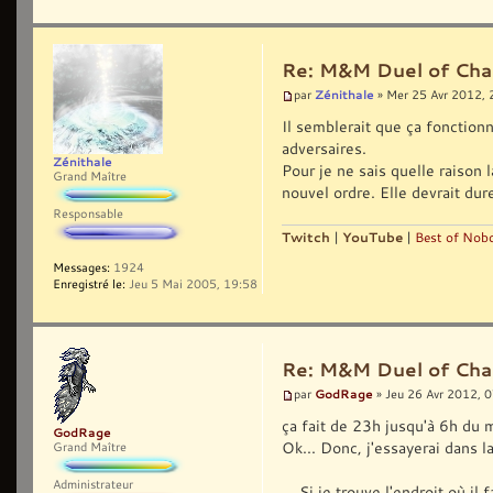
Re: M&M Duel of Cha
Zénithale
par
» Mer 25 Avr 2012, 
Il semblerait que ça fonction
adversaires.
Zénithale
Pour je ne sais quelle raison 
Grand Maître
nouvel ordre. Elle devrait dur
Responsable
Twitch
|
YouTube
|
Best of Nobo
Messages:
1924
Enregistré le:
Jeu 5 Mai 2005, 19:58
Re: M&M Duel of Cha
GodRage
par
» Jeu 26 Avr 2012, 
ça fait de 23h jusqu'à 6h du 
GodRage
Ok... Donc, j'essayerai dans l
Grand Maître
Administrateur
... Si je trouve l'endroit où il 