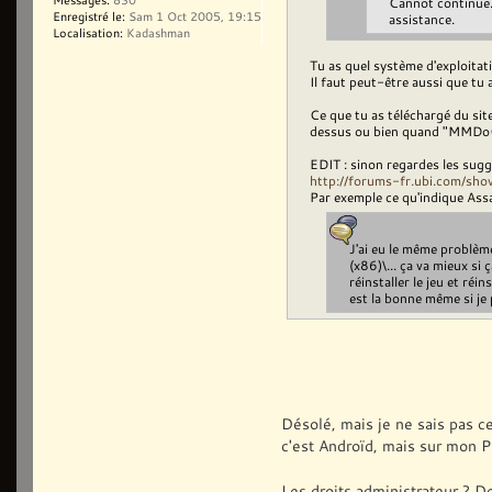
Cannot continue.
Enregistré le:
Sam 1 Oct 2005, 19:15
assistance.
Localisation:
Kadashman
Tu as quel système d'exploitati
Il faut peut-être aussi que tu 
Ce que tu as téléchargé du site
dessus ou bien quand "MMDoC
EDIT : sinon regardes les sugge
http://forums-fr.ubi.com/sh
Par exemple ce qu'indique Assa
J'ai eu le même problème
(x86)\... ça va mieux si 
réinstaller le jeu et réi
est la bonne même si je 
Désolé, mais je ne sais pas c
c'est Androïd, mais sur mon PC .
Les droits administrateur ? De