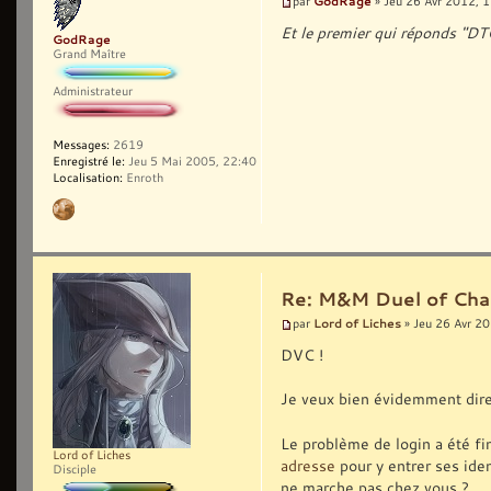
GodRage
par
» Jeu 26 Avr 2012, 
Et le premier qui réponds "DTC
GodRage
Grand Maître
Administrateur
Messages:
2619
Enregistré le:
Jeu 5 Mai 2005, 22:40
Localisation:
Enroth
Re: M&M Duel of Cha
Lord of Liches
par
» Jeu 26 Avr 2
DVC !
Je veux bien évidemment dir
Le problème de login a été fin
Lord of Liches
adresse
pour y entrer ses iden
Disciple
ne marche pas chez vous ?