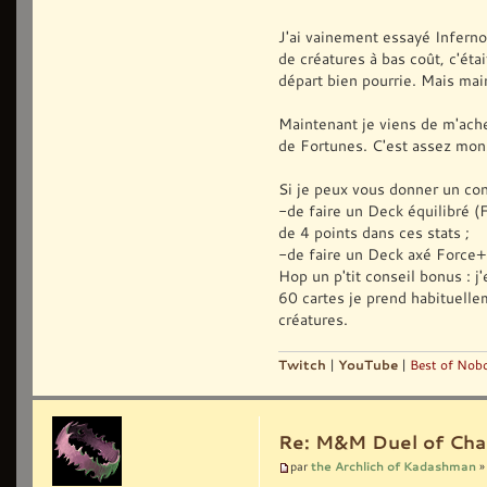
- Stack trace:
at
J'ai vainement essayé Inferno
System.Deployment.Appli
de créatures à bas coût, c'éta
at System.Deployment
départ bien pourrie. Mais main
localPath, ManifestType
--- Inner Exceptio
Maintenant je viens de m'ache
System.Security.Crypt
de Fortunes. C'est assez mons
- Il n'y avait pas d
Si je peux vous donner un cons
- Source: System.De
-de faire un Deck équilibré (
- Stack trace:
at
de 4 points dans ces stats ;
System.Deployment.Inter
-de faire un Deck axé Forc
verifyFlags)
Hop un p'tit conseil bonus : 
at
60 cartes je prend habituelle
System.Deployment.Appli
créatures.
COMPONENT STORE TRANSAC
Twitch
|
YouTube
|
Best of Nobo
No transaction inform
Re: M&M Duel of Cha
the Archlich of Kadashman
par
»