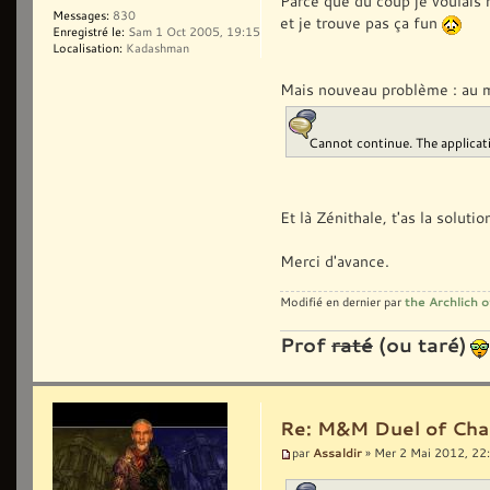
Parce que du coup je voulais 
Messages:
830
et je trouve pas ça fun
Enregistré le:
Sam 1 Oct 2005, 19:15
Localisation:
Kadashman
Mais nouveau problème : au mom
Cannot continue. The applicati
Et là Zénithale, t'as la soluti
Merci d'avance.
the Archlich
Modifié en dernier par
Prof
raté
(ou taré)
Re: M&M Duel of Cha
Assaldir
par
» Mer 2 Mai 2012, 22