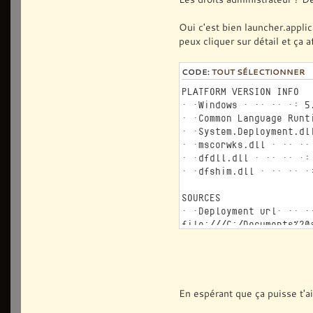
Oui c'est bien launcher.applic
peux cliquer sur détail et ça 
CODE:
TOUT SÉLECTIONNER
PLATFORM VERSION INFO
Windows : 5.1.260
Common Language Runt
System.Deployment.dl
mscorwks.dll : 2.0
dfdll.dll : 2.0.50
dfshim.dll : 2.0.5
SOURCES
Deployment ur
file:///C:/Documents%20
ERROR SUMMARY
Below is a summary of 
log.
* Activation of C:\Doc
En espérant que ça puisse t'ai
resulted in exception. 