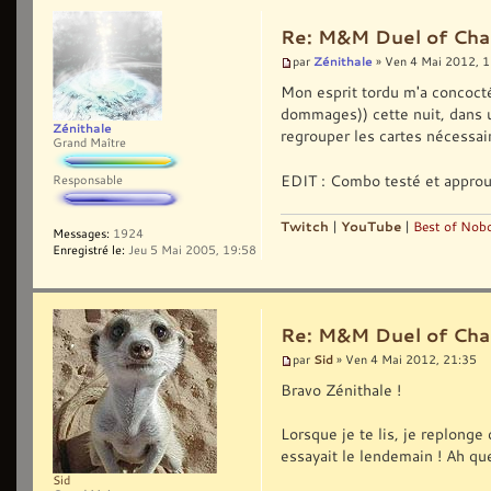
Re: M&M Duel of Cha
Zénithale
par
» Ven 4 Mai 2012, 
Mon esprit tordu m'a concocté
dommages)) cette nuit, dans u
Zénithale
regrouper les cartes nécessai
Grand Maître
EDIT : Combo testé et approu
Responsable
Twitch
|
YouTube
|
Best of Nobo
Messages:
1924
Enregistré le:
Jeu 5 Mai 2005, 19:58
Re: M&M Duel of Cha
Sid
par
» Ven 4 Mai 2012, 21:35
Bravo Zénithale !
Lorsque je te lis, je replong
essayait le lendemain ! Ah qu
Sid