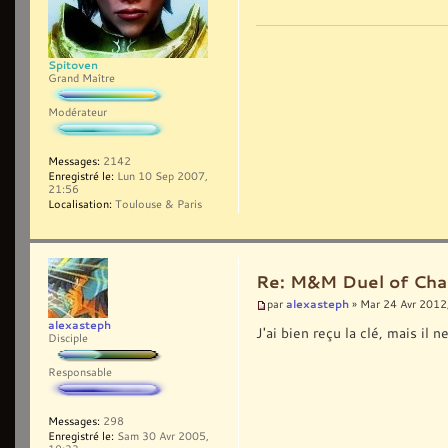
Spitoven
Grand Maître
Modérateur
Messages:
2142
Enregistré le:
Lun 10 Sep 2007,
21:56
Localisation:
Toulouse & Paris
Re: M&M Duel of Cha
alexasteph
par
» Mar 24 Avr 2012
alexasteph
J'ai bien reçu la clé, mais il
Disciple
Responsable
Messages:
298
Enregistré le:
Sam 30 Avr 2005,