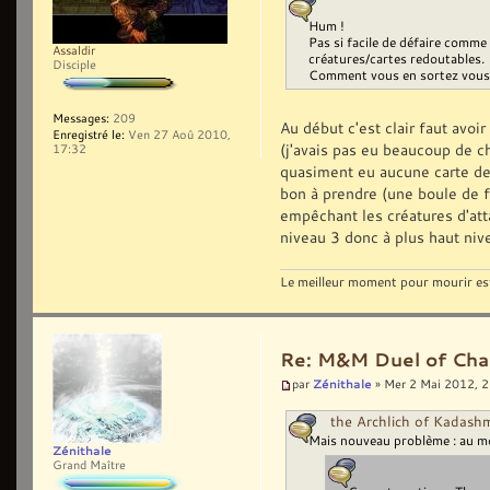
Hum !
Pas si facile de défaire comme
Assaldir
créatures/cartes redoutables.
Disciple
Comment vous en sortez vous
Messages:
209
Au début c'est clair faut avoi
Enregistré le:
Ven 27 Aoû 2010,
(j'avais pas eu beaucoup de ch
17:32
quasiment eu aucune carte de 
bon à prendre (une boule de fe
empêchant les créatures d'att
niveau 3 donc à plus haut nive
Le meilleur moment pour mourir est 
Re: M&M Duel of Cha
Zénithale
par
» Mer 2 Mai 2012, 
the Archlich of Kadashm
Mais nouveau problème : au mome
Zénithale
Grand Maître