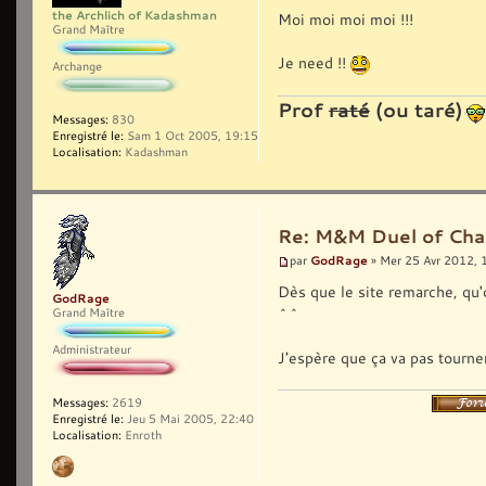
the Archlich of Kadashman
Moi moi moi moi !!!
Grand Maître
Je need !!
Archange
Prof
raté
(ou taré)
Messages:
830
Enregistré le:
Sam 1 Oct 2005, 19:15
Localisation:
Kadashman
Re: M&M Duel of Cha
GodRage
par
» Mer 25 Avr 2012, 
Dès que le site remarche, qu'o
GodRage
^^
Grand Maître
Administrateur
J'espère que ça va pas tourne
Messages:
2619
Enregistré le:
Jeu 5 Mai 2005, 22:40
Localisation:
Enroth