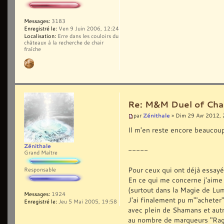
Messages:
3183
Enregistré le:
Ven 9 Juin 2006, 12:24
Localisation:
Erre dans les couloirs du
châteaux à la recherche de chair
fraîche
Re: M&M Duel of Cha
Zénithale
par
» Dim 29 Avr 2012, 
Il m'en reste encore beaucoup
Zénithale
-----
Grand Maître
Pour ceux qui ont déjà essayé,
Responsable
En ce qui me concerne j'aime
(surtout dans la Magie de Lum
Messages:
1924
J'ai finalement pu m'"acheter
Enregistré le:
Jeu 5 Mai 2005, 19:58
avec plein de Shamans et aut
au nombre de marqueurs "Rag