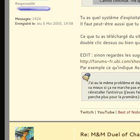
Cannot continue. The ap
Responsable
Tu as quel système d'exploitat
Messages:
1924
Il faut peut-être aussi que tu 
Enregistré le:
Jeu 5 Mai 2005, 19:58
Ce que tu as téléchargé du sit
double clic dessus ou bien 
EDIT : sinon regardes les sugg
http://forums-fr.ubi.com/sh
Par exemple ce qu'indique Ass
J'ai eu le même problème et dep
va mieux si ça ne marche pas ess
réinstaller l'antivirus (j'avais
penche plus pour la première.)
Twitch
|
YouTube
|
Best of Nobo
Re: M&M Duel of Cha