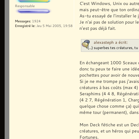
C'est Windows, Unix ou autre
- Source: System.De
Responsable
mais peut-être que ton ordina
- Stack trace:
As-tu essayé de l'installer le
at System.Deployment
Je n'ai pas de solution pour l
Messages:
1924
localPath, ManifestType
Enregistré le:
Jeu 5 Mai 2005, 19:58
n'est pas déjà fait.
at
System.Deployment.Appli
subStore, Uri& sourceUr
alexasteph a écrit:
IDownloadNotification n
(...) superbes tes créatures, t
serverInformation)
at
En échangeant 1000 Sceaux on
System.Deployment.Appli
donc tu peux te faire une idée
subStore, Uri& sourceUr
pochettes pour avoir de nouv
IDownloadNotification n
Si je ne me trompe pas j'avai
at
System.Deployment.Appli
créatures à bas coûts (max 4) 
activationUri, Boolean 
Seraphims (4 4 8, Régénération
at
(4 2 7, Régénération 1, Charge
System.Deployment.Appli
quelque chose comme ça) qui 
state)
même tour (permanent), dans 
--- Inner Exceptio
System.Deployment.App
Mon Deck fétiche est un Deck 
- Manifest XML signa
créatures, et un héros qui pe
- Source: System.De
Fortunes.