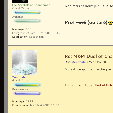
the Archlich of Kadashman
Non mais sérieux je suis le se
Grand Maître
Archange
Prof
raté
(ou taré)
Messages:
830
Enregistré le:
Sam 1 Oct 2005, 19:15
Localisation:
Kadashman
Re: M&M Duel of Cha
Zénithale
par
» Mer 2 Mai 2012, 
Qu'est-ce qui ne marche pas e
Zénithale
Grand Maître
Twitch
|
YouTube
|
Best of Nobo
Responsable
Messages:
1924
Enregistré le:
Jeu 5 Mai 2005, 19:58