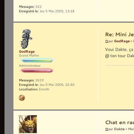
Messages:
322
Enregistré le:
Jeu 5 Mai 2005, 13:18
Re: Mini Je
GodRage
par
» 
Voui Dakte, ç
GodRage
@ ton tour Dak
Grand Maître
Administrateur
Messages:
2619
Enregistré le:
Jeu 5 Mai 2005, 22:40
Localisation:
Enroth
Chat en ra
Dakte
par
» Mer