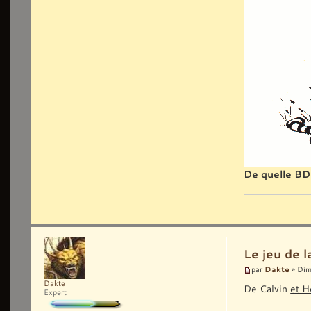
De quelle BD 
Le jeu de 
Dakte
par
» Dim
Dakte
De Calvin
et H
Expert