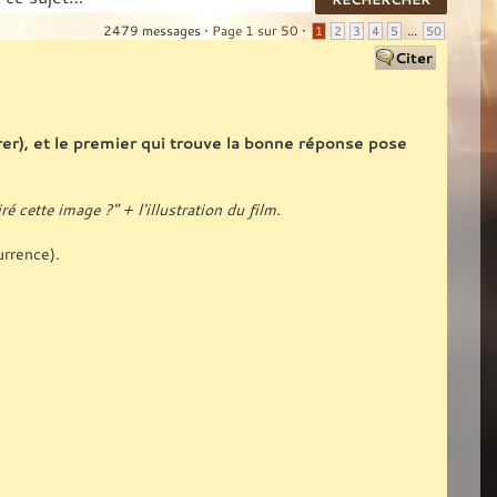
2479 messages •
Page
1
sur
50
•
...
1
2
3
4
5
50
strer), et le premier qui trouve la bonne réponse pose
é cette image ?" + l'illustration du film.
urrence).