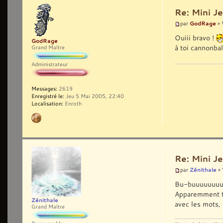
Re: Mini Je
GodRage
par
» 
Ouiii bravo !
GodRage
à toi cannonbal
Grand Maître
Administrateur
Messages:
2619
Enregistré le:
Jeu 5 Mai 2005, 22:40
Localisation:
Enroth
Re: Mini Je
Zénithale
par
» 
Bu-buuuuuuuuup
Apparemment to
Zénithale
avec les mots, 
Grand Maître