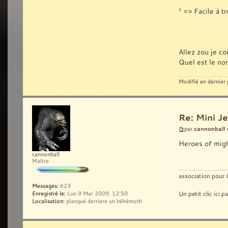
² => Facile à t
Allez zou je c
Quel est le no
Modifié en dernier
Re: Mini Je
cannonball
par
»
Heroes of mig
cannonball
Maître
association pour 
Messages:
623
Un petit clic
ici
pa
Enregistré le:
Lun 9 Mar 2009, 12:50
Localisation:
planqué derriere un béhémoth