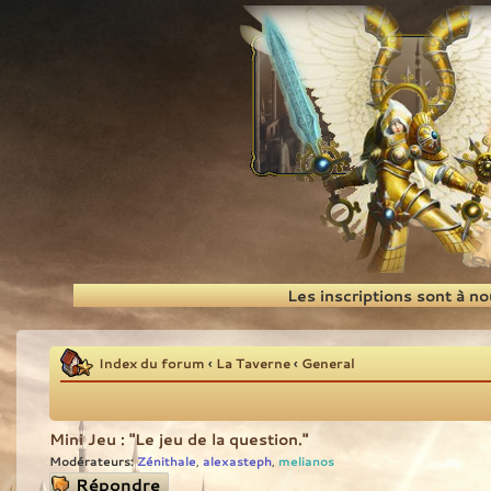
Recherche
Les inscriptions sont à n
Index du forum
‹
La Taverne
‹
General
Mini Jeu : "Le jeu de la question."
Modérateurs:
Zénithale
alexasteph
melianos
,
,
Répondre