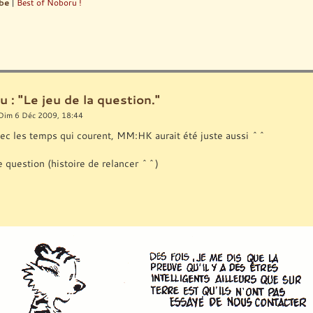
be
|
Best of Noboru !
u : "Le jeu de la question."
Dim 6 Déc 2009, 18:44
avec les temps qui courent, MM:HK aurait été juste aussi ^^
e question (histoire de relancer ^^)