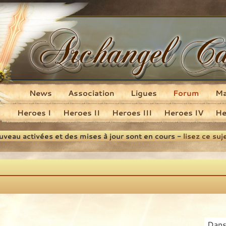
News
Association
Ligues
Forum
M
Heroes I
Heroes II
Heroes III
Heroes IV
He
ouveau activées et des mises à jour sont en cours -
lisez ce suj