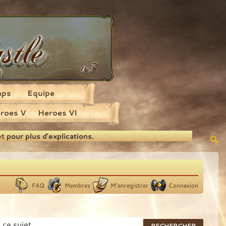
aps
Equipe
roes V
Heroes VI
et
pour plus d'explications.
FAQ
Membres
M’enregistrer
Connexion