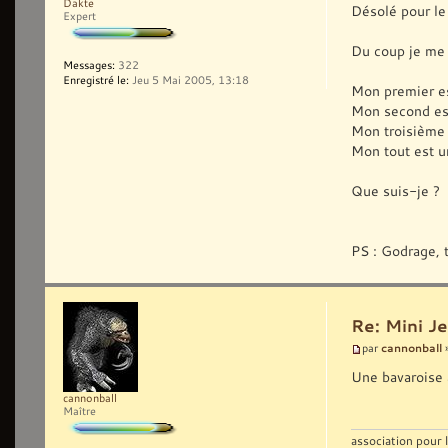
Dakte
Désolé pour le 
Expert
Du coup je me 
Messages:
322
Enregistré le:
Jeu 5 Mai 2005, 13:18
Mon premier es
Mon second es
Mon troisième 
Mon tout est u
Que suis-je ?
PS : Godrage, 
Re: Mini Je
cannonball
par
»
Une bavaroise 
cannonball
Maître
association pour 