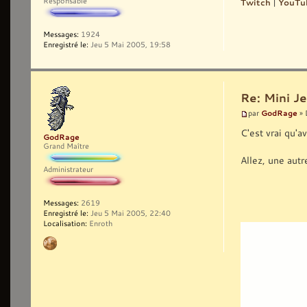
Responsable
Twitch
|
YouTu
Messages:
1924
Enregistré le:
Jeu 5 Mai 2005, 19:58
Re: Mini Je
GodRage
par
» 
C'est vrai qu'
GodRage
Grand Maître
Allez, une autr
Administrateur
Messages:
2619
Enregistré le:
Jeu 5 Mai 2005, 22:40
Localisation:
Enroth