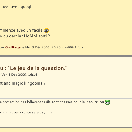
rouver avec google.
ommence avec un facile
:
m du dernier HoMM sorti ?
GodRage
 par
le Mer 9 Déc 2009, 20:25, modifié 1 fois.
u : "Le jeu de la question."
 Ven 4 Déc 2009, 16:14
ht and magic kingdoms ?
la protection des béhémoths (ils sont chassés pour leur fourrure)
r jour et par ordi ce serait sympa ^^