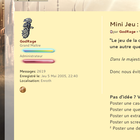
Mini Jeu :
GodRage
par
» 
"Le jeu de la 
GodRage
Grand Maître
une autre que
Administrateur
Dans le majestic
Donc nous évite
Messages:
2619
Enregistré le:
Jeu 5 Mai 2005, 22:40
Localisation:
Enroth
Pas d'idée ? 
Poster une cas
Poster une que
Poster un extra
Poster un scre
² Poster une de