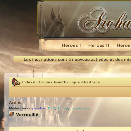
Heroes I
Heroes II
Heroes
Recherche
Les inscriptions sont à nouveau activées et des mi
Index du forum
‹
Axeoth
‹
Ligue H4
‹
Arena
Arène
Modérateurs:
pacobac
DJN
Ambre
Je_sais_pas
,
,
,
Sujet verrouillé