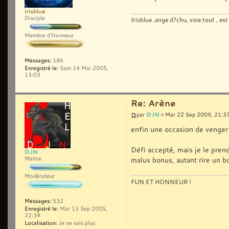
irisblue
Disciple
Irisblue ,ange d?chu, voie tout , est
Membre d'Honneur
Messages:
186
Enregistré le:
Sam 14 Mai 2005,
13:03
Re: Arène
DJN
par
» Mar 22 Sep 2009, 21:3
enfin une occasion de venger
Défi accepté, mais je le prend
DJN
Maître
malus bonus, autant rire un 
Modérateur
FUN ET HONNEUR !
Messages:
532
Enregistré le:
Mar 13 Sep 2005,
22:39
Localisation:
Je ne sais plus