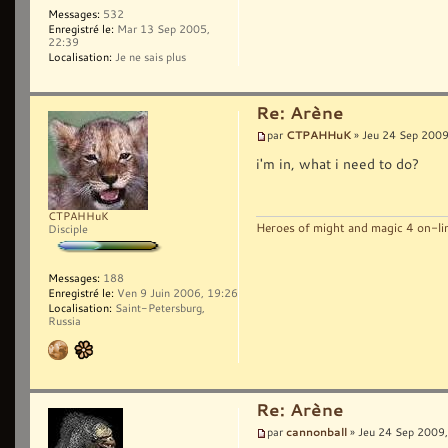
Messages:
532
Enregistré le:
Mar 13 Sep 2005,
22:39
Localisation:
Je ne sais plus
Re: Arène
CTPAHHuK
par
» Jeu 24 Sep 2009
i'm in, what i need to do?
CTPAHHuK
Heroes of might and magic 4 on-l
Disciple
Messages:
188
Enregistré le:
Ven 9 Juin 2006, 19:26
Localisation:
Saint-Petersburg,
Russia
Re: Arène
cannonball
par
» Jeu 24 Sep 2009