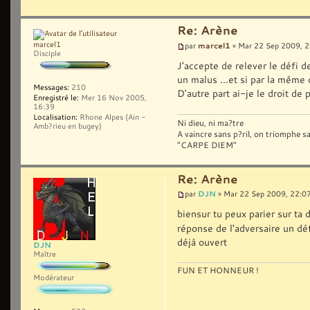
Re: Arène
marcel1
marcel1
par
» Mar 22 Sep 2009, 2
Disciple
J'accepte de relever le défi d
un malus ...et si par la même 
Messages:
210
D'autre part ai-je le droit de 
Enregistré le:
Mer 16 Nov 2005,
16:39
Localisation:
Rhone Alpes (Ain -
Ni dieu, ni ma?tre
Amb?rieu en bugey)
A vaincre sans p?ril, on triomphe sans g
"CARPE DIEM"
Re: Arène
DJN
par
» Mar 22 Sep 2009, 22:0
biensur tu peux parier sur ta 
réponse de l'adversaire un déf
déjà ouvert
DJN
Maître
FUN ET HONNEUR !
Modérateur