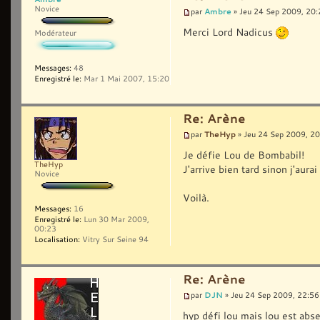
Novice
Ambre
par
» Jeu 24 Sep 2009, 20:
Merci Lord Nadicus
Modérateur
Messages:
48
Enregistré le:
Mar 1 Mai 2007, 15:20
Re: Arène
TheHyp
par
» Jeu 24 Sep 2009, 2
Je défie Lou de Bombabil!
TheHyp
J'arrive bien tard sinon j'aur
Novice
Voilà.
Messages:
16
Enregistré le:
Lun 30 Mar 2009,
00:23
Localisation:
Vitry Sur Seine 94
Re: Arène
DJN
par
» Jeu 24 Sep 2009, 22:56
hyp défi lou mais lou est abs