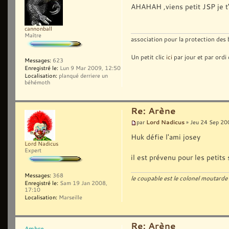
AHAHAH ,viens petit JSP je t'
cannonball
Maître
association pour la protection des
Un petit clic
ici
par jour et par ordi
Messages:
623
Enregistré le:
Lun 9 Mar 2009, 12:50
Localisation:
planqué derriere un
béhémoth
Re: Arène
Lord Nadicus
par
» Jeu 24 Sep 20
Huk défie l'ami josey
Lord Nadicus
Expert
il est prévenu pour les petits
Messages:
368
le coupable est le colonel moutarde 
Enregistré le:
Sam 19 Jan 2008,
17:10
Localisation:
Marseille
Re: Arène
Ambre