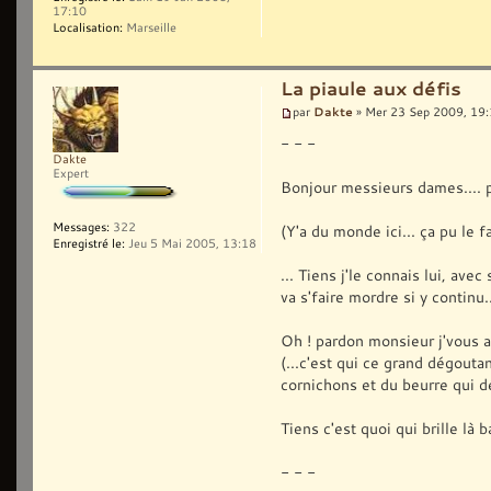
17:10
Localisation:
Marseille
La piaule aux défis
Dakte
par
» Mer 23 Sep 2009, 19
- - -
Dakte
Expert
Bonjour messieurs dames.... 
Messages:
322
(Y'a du monde ici... ça pu le fa
Enregistré le:
Jeu 5 Mai 2005, 13:18
... Tiens j'le connais lui, ave
va s'faire mordre si y continu
Oh ! pardon monsieur j'vous av
(...c'est qui ce grand dégout
cornichons et du beurre qui dé
Tiens c'est quoi qui brille là 
- - -