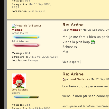
Messages:
532
Enregistré le:
Mar 13 Sep 2005,
22:39
Localisation:
Je ne sais plus
Re: Arène
m8mat
m8mat
par
» Mer 23 Sep 2009, 0
Grand Maître
Moi je me ferais bien un petit
Administrateur
Viens là p'tit loup
Schussss
Mat
Messages:
894
Enregistré le:
Dim 1 Mai 2005, 02:24
Localisation:
Limoges
Vive le sport :)
Re: Arène
Lord Nadicus
par
» Mer 23 Sep 20
bon bein vu que personne ne m
Lord Nadicus
Expert
viens là mon pti sean connery
Messages:
368
le coupable est le colonel moutarde 
Enregistré le:
Sam 19 Jan 2008,