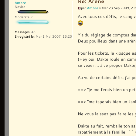
Re: Arène
Ambre
Novice
Ambre
par
» Mer 23 Sep 2009, 21
Avec tous ces défis, le sang v
Modérateur
Messages:
48
Y'a du réglage de comptes dans
Enregistré le:
Mar 1 Mai 2007, 15:20
Deux pouilleux dans une arène
Pour les tickets, le kiosque e
(Hey oui, Dakte roule en camion
se vexer ... à ce propos Dakte,
Au vu de certains défis, j'ai p
==> "je me ferais bien un pet
==> "me taperais bien un Ja
Ne vous laissez pas faire les ga
Dakte au fait, remballe ton as
rapatriement à la famille! ^^ 