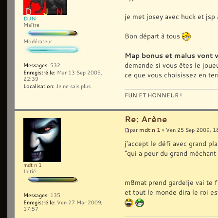
je met josey avec huck et jsp
DJN
Maître
Bon départ à tous
Modérateur
Map bonus et malus vont 
demande si vous êtes le joueur
Messages:
532
Enregistré le:
Mar 13 Sep 2005,
ce que vous choisissez en ter
22:39
Localisation:
Je ne sais plus
FUN ET HONNEUR !
Re: Arène
mdt n 1
par
» Ven 25 Sep 2009, 1
j'accept le défi avec grand plai
"qui a peur du grand méchant l
mdt n 1
Initié
m8mat prend garde!je vai te f
et tout le monde dira le roi est
Messages:
135
Enregistré le:
Ven 27 Mar 2009,
17:57