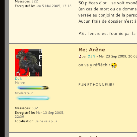
Messages:
322
50 pièces d'or - se voit exon
Enregistré le:
Jeu 5 Mai 2005, 13:18
(en cas de mort ou de dommag
versée au conjoint de la perso
Aucun frais de dossier n'est à
PS : l'encre est fournie par la
Re: Arène
DJN
par
» Mer 23 Sep 2009, 20:0
on va y réfléchir
DJN
Maître
FUN ET HONNEUR !
Modérateur
Messages:
532
Enregistré le:
Mar 13 Sep 2005,
22:39
Localisation:
Je ne sais plus