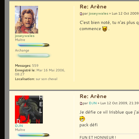
Re: Arène
joseywales
par
» Lun 12 Oct 2009
C'est bien noté, tu n'as plus 
commence
.
joseywales
Maître
Archange
Messages:
559
Enregistré le:
Mar 16 Mai 2006,
08:27
Localisation:
sur son cheval
Re: Arène
DJN
par
» Lun 12 Oct 2009, 21:39
Je défie ce vil Irisblue que j
pack défi
DJN
Maître
FUN ET HONNEUR !