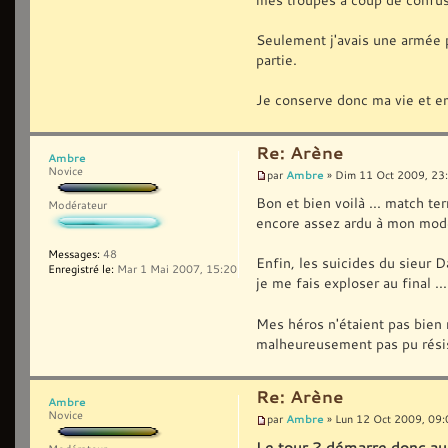
Seulement j'avais une armée pl
partie.
Je conserve donc ma vie et em
Re: Arène
Ambre
Novice
Ambre
par
» Dim 11 Oct 2009, 23
Bon et bien voilà ... match te
Modérateur
encore assez ardu à mon mod
Messages:
48
Enfin, les suicides du sieur 
Enregistré le:
Mar 1 Mai 2007, 15:20
je me fais exploser au final ..
Mes héros n'étaient pas bien ré
malheureusement pas pu rési
Re: Arène
Ambre
Novice
Ambre
par
» Lun 12 Oct 2009, 09:
Le tour 2 démarre donc auj