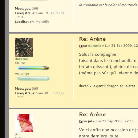
le coupable est le colonel moutarde 
Messages:
368
Enregistré le:
Sam 19 Jan 2008,
17:10
Localisation:
Marseille
Re: Arène
duranix
par
» Lun 21 Sep 2009, 12
Salut la compagnie,
duranix
faisant dans le franchouillard
Maître
terrain glissant ), pleins de 
(même pas sûr qu'il vienne d
Archange
duranix le gentil dragon squelette
Messages:
569
Enregistré le:
Sam 30 Juil 2005,
17:15
Re: Arène
jel
par
» Lun 21 Sep 2009, 22:11
Voici enfin une occasion de j
jel
notre dernière joute.
Initié