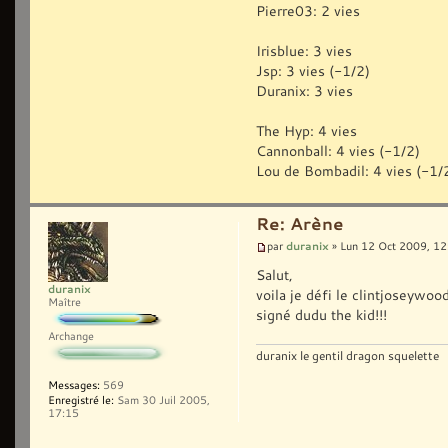
Pierre03: 2 vies
Irisblue: 3 vies
Jsp: 3 vies (-1/2)
Duranix: 3 vies
The Hyp: 4 vies
Cannonball: 4 vies (-1/2)
Lou de Bombadil: 4 vies (-1/
Re: Arène
duranix
par
» Lun 12 Oct 2009, 12
Salut,
duranix
voila je défi le clintjoseywood
Maître
signé dudu the kid!!!
Archange
duranix le gentil dragon squelette
Messages:
569
Enregistré le:
Sam 30 Juil 2005,
17:15