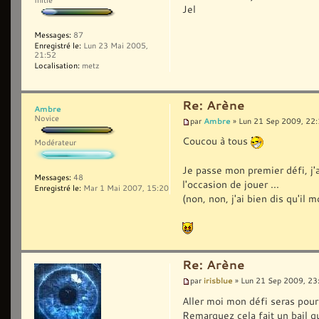
Jel
Messages:
87
Enregistré le:
Lun 23 Mai 2005,
21:52
Localisation:
metz
Re: Arène
Ambre
Novice
Ambre
par
» Lun 21 Sep 2009, 22
Coucou à tous
Modérateur
Je passe mon premier défi, j'a
Messages:
48
l'occasion de jouer ...
Enregistré le:
Mar 1 Mai 2007, 15:20
(non, non, j'ai bien dis qu'il 
Re: Arène
irisblue
par
» Lun 21 Sep 2009, 23
Aller moi mon défi seras pour 
Remarquez cela fait un bail q