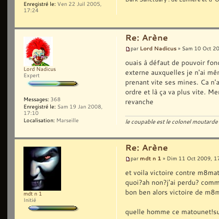
Enregistré le:
Ven 22 Juil 2005,
17:24
Re: Arène
Lord Nadicus
par
» Sam 10 Oct 20
ouais à défaut de pouvoir fonc
Lord Nadicus
externe auxquelles je n'ai mêm
Expert
prenant vite ses mines. Ca n'a
ordre et là ça va plus vite. M
Messages:
368
revanche
Enregistré le:
Sam 19 Jan 2008,
17:10
Localisation:
Marseille
le coupable est le colonel moutarde 
Re: Arène
mdt n 1
par
» Dim 11 Oct 2009, 1
et voila victoire contre m8mat!
quoi?ah non?j'ai perdu? comme
bon ben alors victoire de m8m
mdt n 1
Initié
quelle homme ce matounet!suic