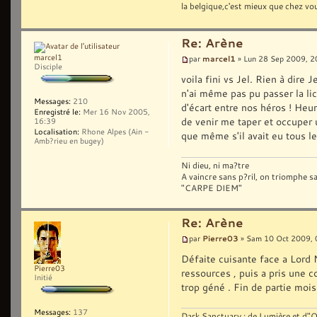
la belgique,c'est mieux que chez v
Re: Arène
marcel1
marcel1
par
» Lun 28 Sep 2009, 2
Disciple
voila fini vs Jel. Rien à dire 
n'ai même pas pu passer la li
Messages:
210
d'écart entre nos héros ! Heur
Enregistré le:
Mer 16 Nov 2005,
de venir me taper et occuper u
16:39
Localisation:
Rhone Alpes (Ain -
que même s'il avait eu tous l
Amb?rieu en bugey)
Ni dieu, ni ma?tre
A vaincre sans p?ril, on triomphe sans g
"CARPE DIEM"
Re: Arène
Pierre03
par
» Sam 10 Oct 2009, 
Défaite cuisante face a Lord N
Pierre03
ressources , puis a pris une 
Initié
trop géné . Fin de partie mois
Messages:
137
Dark Sanctuary : de Lumière et d"