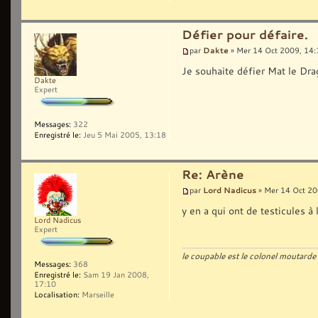
Défier pour défaire.
Dakte
par
» Mer 14 Oct 2009, 14:
Je souhaite défier Mat le Dra
Dakte
Expert
Messages:
322
Enregistré le:
Jeu 5 Mai 2005, 13:18
Re: Arène
Lord Nadicus
par
» Mer 14 Oct 20
y en a qui ont de testicules à 
Lord Nadicus
Expert
le coupable est le colonel moutarde 
Messages:
368
Enregistré le:
Sam 19 Jan 2008,
17:10
Localisation:
Marseille