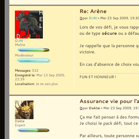
Re: Arène
DJN
par
» Mer 23 Sep 2009, 19:3
Lors de vos défi, je vous rapp
ou de type
sécure
ou a défaut
DJN
Je rappelle que la personne q
Maître
victoire.
Modérateur
En cas d'absence de choix v
Messages:
532
Enregistré le:
Mar 13 Sep 2005,
FUN ET HONNEUR !
22:39
Localisation:
Je ne sais plus
Assurance vie pour l'
Dakte
par
» Mer 23 Sep 2009, 19
Ça me fait penser à des formu
Dakte
Je choisi le pack défi, tout c
Expert
Par ailleurs, toute personne