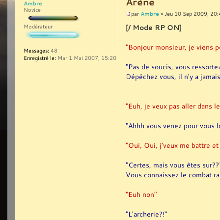
Arène
Ambre
Novice
Ambre
par
» Jeu 10 Sep 2009, 20:
[/ Mode RP ON]
Modérateur
"Bonjour monsieur, je viens po
Messages:
48
Enregistré le:
Mar 1 Mai 2007, 15:20
"Pas de soucis, vous ressortez 
Dépêchez vous, il n'y a jamais
"Euh, je veux pas aller dans l
"Ahhh vous venez pour vous ba
"Oui, Oui, j'veux me battre et
"Certes, mais vous êtes sur??
Vous connaissez le combat r
"Euh non"
"L'archerie?!"