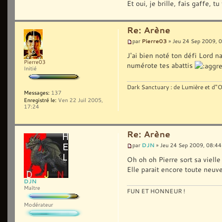
Et oui, je brille, fais gaffe, t
Re: Arène
Pierre03
par
» Jeu 24 Sep 2009, 
J'ai bien noté ton défi Lord n
Pierre03
numérote tes abattis
Initié
Dark Sanctuary : de Lumière et d"
Messages:
137
Enregistré le:
Ven 22 Juil 2005,
17:24
Re: Arène
DJN
par
» Jeu 24 Sep 2009, 08:44
Oh oh oh Pierre sort sa viell
Elle parait encore toute neuv
DJN
Maître
FUN ET HONNEUR !
Modérateur