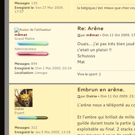
Messages:
135
la belgique,c'est mieux que chez v
Enregistré le:
Ven 27 Mar 2009,
17:57
Re: Arène
m8mat
m8mat
par
» Dim 11 Oct 2009, 1
Grand Maître
Ouais... j'ai pas très bien jo
c'etait un plaisir !!
Administrateur
Schussss
Mat
Messages:
894
Enregistré le:
Dim 1 Mai 2005, 02:24
Localisation:
Limoges
Vive le sport :)
Embrun en arène.
Dakte
par
» Dim 11 Oct 2009, 23
L'arène nous a téléporté au c
Dakte
Expert
Et l'ambre qui brillait de mil
guilde durant toute la partie
Messages:
322
exploitable au final. 2 stacks
Enregistré le:
Jeu 5 Mai 2005, 13:18
mes troupes à coup de confusio