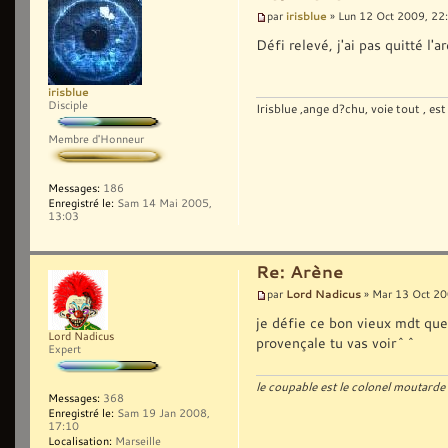
irisblue
par
» Lun 12 Oct 2009, 22
Défi relevé, j'ai pas quitté l'a
irisblue
Disciple
Irisblue ,ange d?chu, voie tout , est
Membre d'Honneur
Messages:
186
Enregistré le:
Sam 14 Mai 2005,
13:03
Re: Arène
Lord Nadicus
par
» Mar 13 Oct 20
je défie ce bon vieux mdt que 
Lord Nadicus
provençale tu vas voir^^
Expert
le coupable est le colonel moutarde 
Messages:
368
Enregistré le:
Sam 19 Jan 2008,
17:10
Localisation:
Marseille