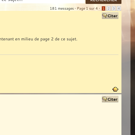
181 messages •
Page
1
sur
4
•
1
2
3
4
ntenant en milieu de page 2 de ce sujet.