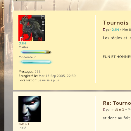
Tournois
DJN
par
» Mer 8
Les règles et 
DJN
Maître
FUN ET HONNEU
Modérateur
Messages:
532
Enregistré le:
Mar 13 Sep 2005, 22:39
Localisation:
Je ne sais plus
Re: Tourno
mdt n 1
par
» Me
et donc au fait
mdt n 1
Initié