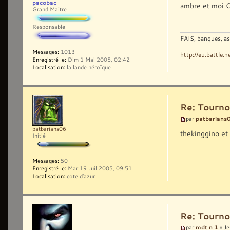
pacobac
ambre et moi 
Grand Maître
Responsable
FAIS, banques, as
Messages:
1013
http://eu.battle.
Enregistré le:
Dim 1 Mai 2005, 02:42
Localisation:
la lande héroïque
Re: Tourno
patbarians
par
patbarians06
thekinggino et
Initié
Messages:
50
Enregistré le:
Mar 19 Juil 2005, 09:51
Localisation:
cote d'azur
Re: Tourno
mdt n 1
par
» Je