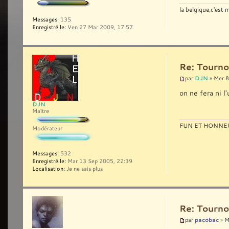
la belgique,c'est
Messages:
135
Enregistré le:
Ven 27 Mar 2009, 17:57
Re: Tourno
DJN
par
» Mer 8
on ne fera ni l
DJN
Maître
FUN ET HONNEU
Modérateur
Messages:
532
Enregistré le:
Mar 13 Sep 2005, 22:39
Localisation:
Je ne sais plus
Re: Tourno
pacobac
par
» M