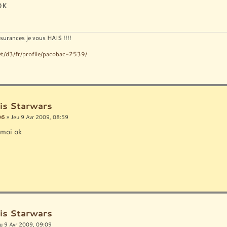
OK
surances je vous HAIS !!!!
net/d3/fr/profile/pacobac-2539/
is Starwars
06
» Jeu 9 Avr 2009, 08:59
 moi ok
is Starwars
u 9 Avr 2009, 09:09