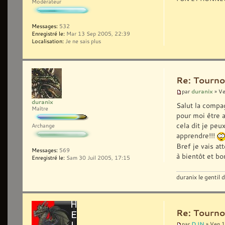
Modérateur
Messages:
532
Enregistré le:
Mar 13 Sep 2005, 22:39
Localisation:
Je ne sais plus
Re: Tourno
duranix
par
» Ve
duranix
Salut la compa
Maître
pour moi être a
cela dit je peu
Archange
apprendre!!!
Bref je vais at
Messages:
569
à bientôt et bo
Enregistré le:
Sam 30 Juil 2005, 17:15
duranix le gentil
Re: Tourno
DJN
par
» Ven 1