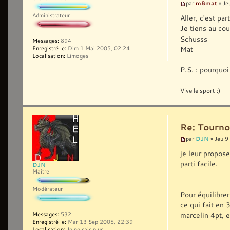
m8mat
par
» Je
Administrateur
Aller, c'est par
Je tiens au c
Schusss
Messages:
894
Mat
Enregistré le:
Dim 1 Mai 2005, 02:24
Localisation:
Limoges
P.S. : pourquo
Vive le sport :)
Re: Tourno
DJN
par
» Jeu 9
je leur propos
parti facile.
DJN
Maître
Modérateur
Pour équilibre
ce qui fait en 
marcelin 4pt, e
Messages:
532
Enregistré le:
Mar 13 Sep 2005, 22:39
Localisation:
Je ne sais plus