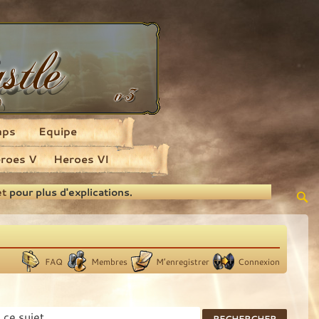
aps
Equipe
roes V
Heroes VI
et
pour plus d'explications.
FAQ
Membres
M’enregistrer
Connexion