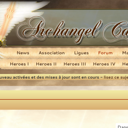
News
Association
Ligues
Forum
M
Heroes I
Heroes II
Heroes III
Heroes IV
He
ouveau activées et des mises à jour sont en cours -
lisez ce suj