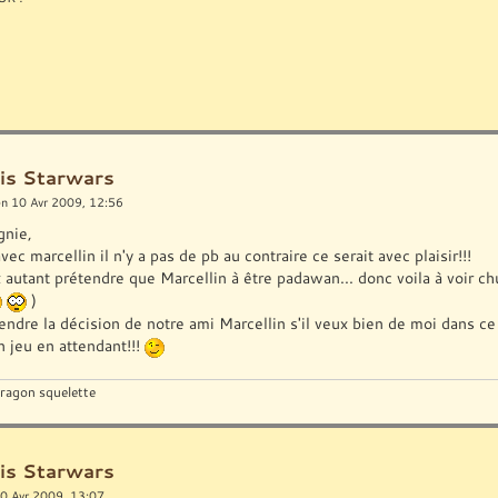
is Starwars
n 10 Avr 2009, 12:56
gnie,
vec marcellin il n'y a pas de pb au contraire ce serait avec plaisir!!!
x autant prétendre que Marcellin à être padawan... donc voila à voir chui
)
tendre la décision de notre ami Marcellin s'il veux bien de moi dans ce
n jeu en attendant!!!
 dragon squelette
is Starwars
0 Avr 2009, 13:07