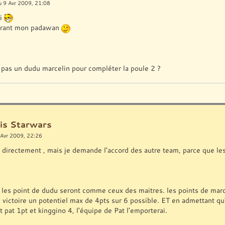
u 9 Avr 2009, 21:08
ti
ourant mon padawan
i pas un dudu marcelin pour compléter la poule 2 ?
is Starwars
 Avr 2009, 22:26
e directement , mais je demande l'accord des autre team, parce que le
r les point de dudu seront comme ceux des maitres. les points de marc
3 victoire un potentiel max de 4pts sur 6 possible. ET en admettant qu'
t pat 1pt et kinggino 4, l'équipe de Pat l'emporterai.