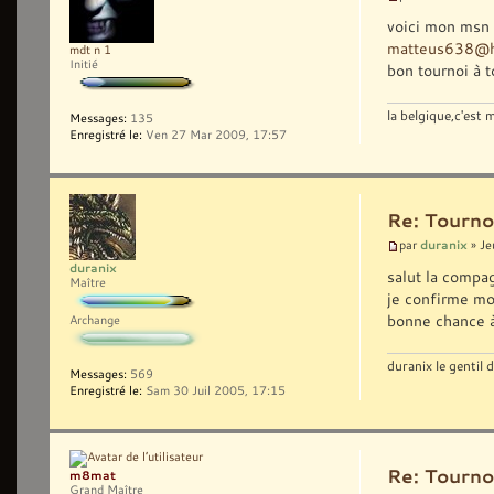
voici mon msn 
matteus638@h
mdt n 1
Initié
bon tournoi à 
la belgique,c'est
Messages:
135
Enregistré le:
Ven 27 Mar 2009, 17:57
Re: Tourno
duranix
par
» Je
duranix
salut la compa
Maître
je confirme mo
bonne chance à 
Archange
duranix le gentil
Messages:
569
Enregistré le:
Sam 30 Juil 2005, 17:15
Re: Tourno
m8mat
Grand Maître