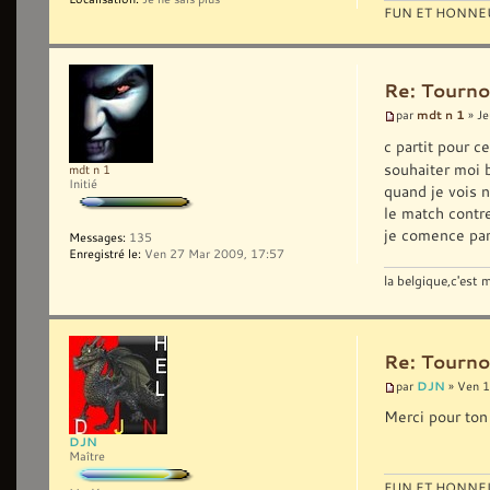
FUN ET HONNEU
Re: Tourno
mdt n 1
par
» Je
c partit pour 
souhaiter moi 
mdt n 1
Initié
quand je vois 
le match contr
je comence pa
Messages:
135
Enregistré le:
Ven 27 Mar 2009, 17:57
la belgique,c'est
Re: Tourno
DJN
par
» Ven 1
Merci pour ton
DJN
Maître
FUN ET HONNEU