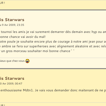
R !
is Starwars
u 9 Avr 2009, 23:35
ce tournoi les amis je vai surement demarrer dés demain avec hyp ou
bonne chance vai avoir du mal!
notre poule je souhaite encore plus de courage à notre ami jean pour a
e ambre se fera sur superheroes avec alignement aleatoire et avec re
r un gros morceau souhaiter moi bonne chance^^
 mieux que chez vous
is Starwars
0 Avr 2009, 00:47
 enthousiasme Mdtn1. Je vais vous demander donc maitenant de ne pas 
R !