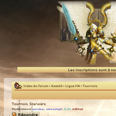
Recherche
Les inscriptions sont à n
Index du forum
‹
Axeoth
‹
Ligue H4
‹
Tournois
Tournois Starwars
Modérateurs:
pacobac
alexasteph
DJN
m8mat
,
,
,
Répondre