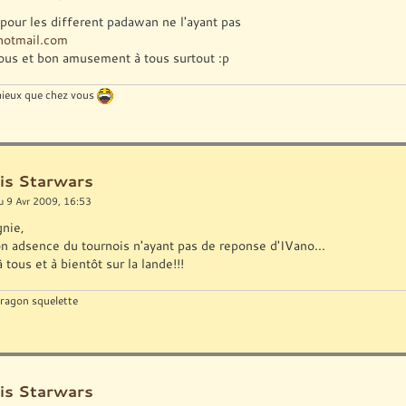
pour les different padawan ne l'ayant pas
otmail.com
tous et bon amusement à tous surtout :p
 mieux que chez vous
is Starwars
u 9 Avr 2009, 16:53
gnie,
n adsence du tournois n'ayant pas de reponse d'IVano...
tous et à bientôt sur la lande!!!
 dragon squelette
is Starwars