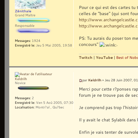
Pour ce qui est des cartes tu
Zénithale
celles de "base" (qui sont fou
Grand Maître
http://www.archangelcastle
http://www.archangelcastle.
Responsable
PS: Tu aurais du poser ton me
Messages:
1924
concours"
.
Enregistré le:
Jeu 5 Mai 2005, 19:58
Twitch
|
YouTube
|
Best of Nobo
Keldrilh
Keldrilh
par
» Jeu 28 Juin 2007, 0
Novice
Merci pour cette r?ponses rap
forum je ne trouve pas de sect
Messages:
2
Enregistré le:
Ven 5 Aoû 2005, 07:30
Je comprend pas trop l'histoir
Localisation:
Montr?al , Qu?bec
Il y avait le chat Sylabik dan
Enfin je vais tenter de survol