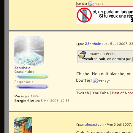
[center]
Zénithale
par
» Jeu 5 Juil 2007, 2
man-x a écrit:
Vendredi soir, on dormira pas
Zénithale
Grand Maître
Chiche! Hop nuit blanche, on 
bouffer!
Responsable
Twitch
|
YouTube
|
Best of Nobo
Messages:
1924
Enregistré le:
Jeu 5 Mai 2005, 19:58
alexasteph
par
» Ven 6 Juil 2007,
Ouh l?, vous voulez ma mort, 