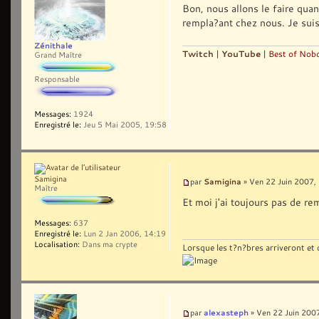
Bon, nous allons le faire quan
rempla?ant chez nous. Je suis
Zénithale
Twitch
|
YouTube
|
Best of Nobo
Grand Maître
Responsable
Messages:
1924
Enregistré le:
Jeu 5 Mai 2005, 19:58
Samigina
Samigina
par
» Ven 22 Juin 2007,
Maître
Et moi j'ai toujours pas de r
Messages:
637
Enregistré le:
Lun 2 Jan 2006, 14:19
Localisation:
Dans ma crypte
Lorsque les t?n?bres arriveront et q
alexasteph
par
» Ven 22 Juin 200