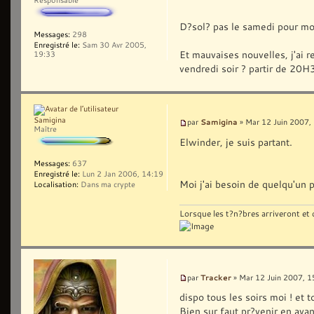
D?sol? pas le samedi pour mo
Messages:
298
Enregistré le:
Sam 30 Avr 2005,
Et mauvaises nouvelles, j'ai 
19:33
vendredi soir ? partir de 20H
Samigina
Samigina
par
» Mar 12 Juin 2007,
Maître
Elwinder, je suis partant.
Messages:
637
Enregistré le:
Lun 2 Jan 2006, 14:19
Moi j'ai besoin de quelqu'un 
Localisation:
Dans ma crypte
Lorsque les t?n?bres arriveront et q
Tracker
par
» Mar 12 Juin 2007, 1
dispo tous les soirs moi ! et 
Bien sur faut pr?venir en ava