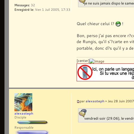
je ne suis jamais dispo le same
Messages:
32
Enregistré le:
Ven 1 Juil 2005, 17:33
Quel chieur celui l?
!
Bon, perso j'ai pas encore r?
de Rungis, qu'il s'?carte en v
portable, donc d?s qu'il y a 
[center]
alexasteph
par
» Jeu 28 Juin 2007
alexasteph
Disciple
vendredi soir (29.06), le vend
Responsable