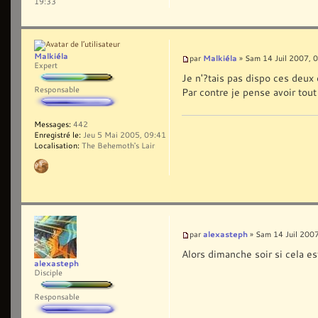
19:33
Malkiéla
Malkiéla
par
» Sam 14 Juil 2007, 
Expert
Je n'?tais pas dispo ces deux d
Responsable
Par contre je pense avoir tou
Messages:
442
Enregistré le:
Jeu 5 Mai 2005, 09:41
Localisation:
The Behemoth's Lair
alexasteph
par
» Sam 14 Juil 200
Alors dimanche soir si cela es
alexasteph
Disciple
Responsable