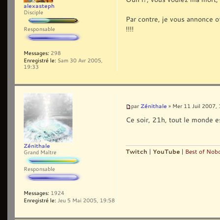
alexasteph
Disciple
Par contre, je vous annonce o
!!!!
Responsable
Messages:
298
Enregistré le:
Sam 30 Avr 2005,
19:33
Zénithale
par
» Mer 11 Juil 2007,
Ce soir, 21h, tout le monde e
Zénithale
Twitch
|
YouTube
|
Best of Nobo
Grand Maître
Responsable
Messages:
1924
Enregistré le:
Jeu 5 Mai 2005, 19:58