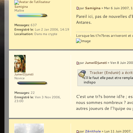
Samigina
Samigina
par
» Mer 6 Juin 2007, 
Maître
Pareil ici, pas de nouvelles d
Antares.
Messages:
637
Enregistré le:
Lun 2 Jan 2006, 14:19
Localisation:
Dans ma crypte
Lorsque les t?n?bres arriveront et q
JunwiDjunsti
par
» Ven 8 Juin 200
Tracker (Endunir) a écrit
JunwiDjunsti
s'il le faut elle peut etre re
Novice
indispo
Messages:
22
C'est une tr?s bonne id?e ; e
Enregistré le:
Ven 3 Nov 2006,
23:00
nous sommes nombreux ? avoir
autres joueurs de l'?quipe ou
Zénithale
par
» Lun 11 Juin 2007,