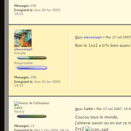
Messages:
298
Enregistré le:
Sam 30 Avr 2005,
19:33
alexasteph
par
» Mar 17 Juil 2007
Bon le 1vs1 a tr?s bien avanc
alexasteph
Disciple
Responsable
Messages:
298
Enregistré le:
Sam 30 Avr 2005,
19:33
Celtit
Celtit
par
» Mar 17 Juil 2007, 10:
Novice
Coucou tous le monde,
j'aimerai savoir ou en est ce 
Messages:
13
2vs2
.
Enregistré le:
Mer 1 Fév 2006, 08:16