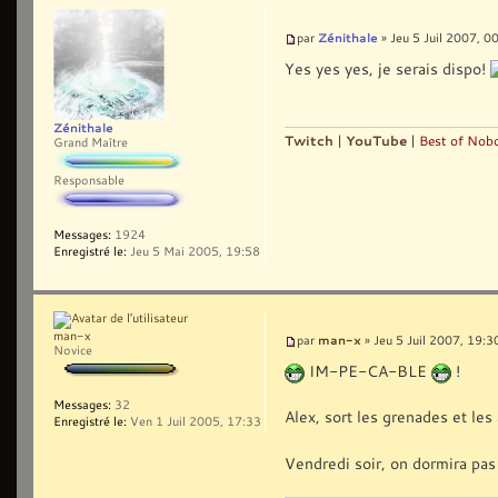
Zénithale
par
» Jeu 5 Juil 2007, 0
Yes yes yes, je serais dispo!
Zénithale
Twitch
|
YouTube
|
Best of Nobo
Grand Maître
Responsable
Messages:
1924
Enregistré le:
Jeu 5 Mai 2005, 19:58
man-x
man-x
par
» Jeu 5 Juil 2007, 19:3
Novice
IM-PE-CA-BLE
!
Messages:
32
Alex, sort les grenades et les
Enregistré le:
Ven 1 Juil 2005, 17:33
Vendredi soir, on dormira pa