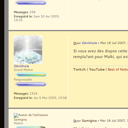
Messages:
298
Enregistré le:
Sam 30 Avr 2005,
19:33
Zénithale
par
» Mer 18 Juil 2007,
Si vous avez des dispos cette 
rempla?ant pour Malki, qui es
Zénithale
Twitch
|
YouTube
|
Best of Nobo
Grand Maître
Responsable
Messages:
1924
Enregistré le:
Jeu 5 Mai 2005, 19:58
Samigina
Samigina
par
» Mer 18 Juil 2007, 
Maître