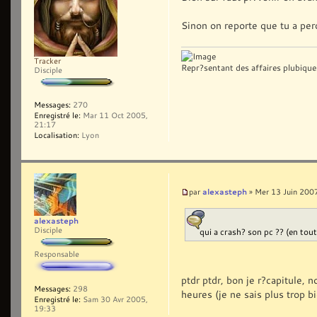
Sinon on reporte que tu a pe
Tracker
Repr?sentant des affaires plubique
Disciple
Messages:
270
Enregistré le:
Mar 11 Oct 2005,
21:17
Localisation:
Lyon
alexasteph
par
» Mer 13 Juin 200
alexasteph
Disciple
qui a crash? son pc ?? (en tout
Responsable
ptdr ptdr, bon je r?capitule,
Messages:
298
heures (je ne sais plus trop b
Enregistré le:
Sam 30 Avr 2005,
19:33