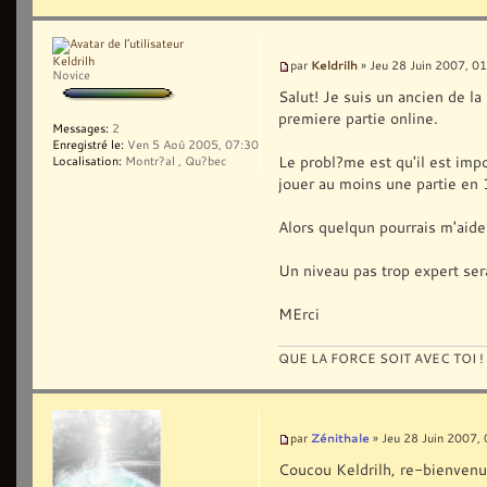
Keldrilh
Keldrilh
par
» Jeu 28 Juin 2007, 0
Novice
Salut! Je suis un ancien de la
premiere partie online.
Messages:
2
Enregistré le:
Ven 5 Aoû 2005, 07:30
Le probl?me est qu'il est impo
Localisation:
Montr?al , Qu?bec
jouer au moins une partie en 1
Alors quelqun pourrais m'aide
Un niveau pas trop expert sera
MErci
QUE LA FORCE SOIT AVEC TOI !
Zénithale
par
» Jeu 28 Juin 2007,
Coucou Keldrilh, re-bienvenu