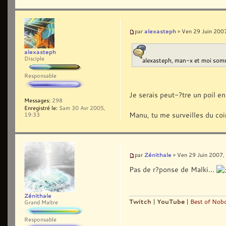
alexasteph
par
» Ven 29 Juin 200
alexasteph
Disciple
alexasteph, man-x et moi som
Responsable
Je serais peut-?tre un poil e
Messages:
298
Enregistré le:
Sam 30 Avr 2005,
Manu, tu me surveilles du coin 
19:33
Zénithale
par
» Ven 29 Juin 2007,
Pas de r?ponse de Malki...
Zénithale
Twitch
|
YouTube
|
Best of Nobo
Grand Maître
Responsable