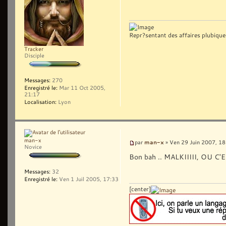
Repr?sentant des affaires plubique
Tracker
Disciple
Messages:
270
Enregistré le:
Mar 11 Oct 2005,
21:17
Localisation:
Lyon
man-x
man-x
par
» Ven 29 Juin 2007, 18
Novice
Bon bah .. MALKIIIII, OU 
Messages:
32
Enregistré le:
Ven 1 Juil 2005, 17:33
[center]