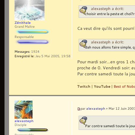
alexasteph a écrit:
choisir entre la peste et chol?
Zénithale
Grand Maître
Ca veut dire qu'ils sont pourr
Responsable
alexasteph a écrit:
Bah nous allons faire simple, q
Messages:
1924
Enregistré le:
Jeu 5 Mai 2005, 19:58
Pour mardi soir...en gros 1 ch
proche de 0. Vendredi soir: e
Par contre samedi toute la jou
Twitch
|
YouTube
|
Best of Nobo
alexasteph
par
» Mar 12 Juin 200
alexasteph
Disciple
Par contre samedi toute la jou
Responsable