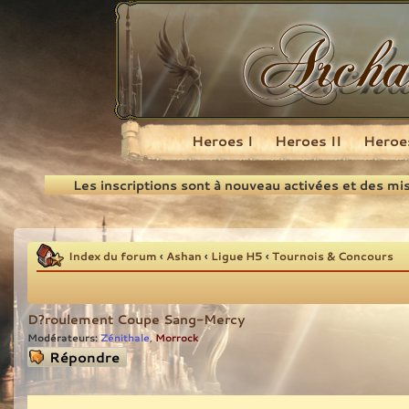
Heroes I
Heroes II
Heroes
Recherche
Les inscriptions sont à nouveau activées et des mi
Index du forum
‹
Ashan
‹
Ligue H5
‹
Tournois & Concours
D?roulement Coupe Sang-Mercy
Modérateurs:
Zénithale
Morrock
,
Répondre