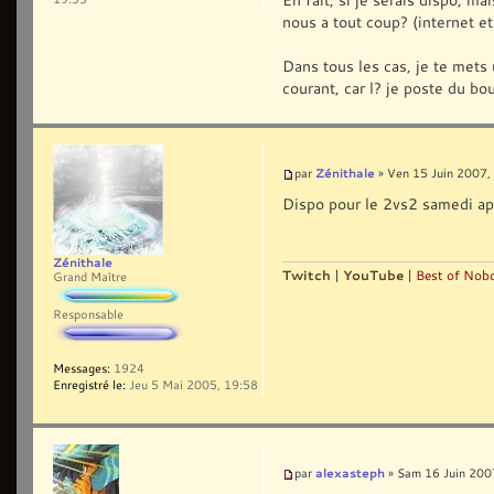
nous a tout coup? (internet et
Dans tous les cas, je te mets
courant, car l? je poste du boul
Zénithale
par
» Ven 15 Juin 2007,
Dispo pour le 2vs2 samedi ap
Zénithale
Twitch
|
YouTube
|
Best of Nobo
Grand Maître
Responsable
Messages:
1924
Enregistré le:
Jeu 5 Mai 2005, 19:58
alexasteph
par
» Sam 16 Juin 200