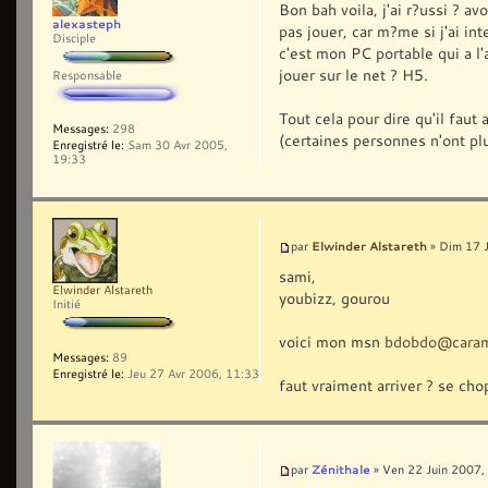
Bon bah voila, j'ai r?ussi ? a
alexasteph
pas jouer, car m?me si j'ai in
Disciple
c'est mon PC portable qui a l
jouer sur le net ? H5.
Responsable
Tout cela pour dire qu'il faut
Messages:
298
(certaines personnes n'ont plu
Enregistré le:
Sam 30 Avr 2005,
19:33
Elwinder Alstareth
par
» Dim 17 J
sami,
Elwinder Alstareth
youbizz, gourou
Initié
voici mon msn
bdobdo@caram
Messages:
89
Enregistré le:
Jeu 27 Avr 2006, 11:33
faut vraiment arriver ? se cho
Zénithale
par
» Ven 22 Juin 2007,