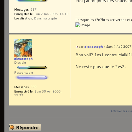
Moi j'ai toujours des soucis 
Messages:
637
Enregistré le:
Lun 2 Jan 2006, 14:19
Localisation:
Dans ma crypte
Lorsque les t?n?bres arriveront et q
alexasteph
par
» Sam 4 Aoû 2007
Bon voil? 1vs1 contre Malki?la
alexasteph
Disciple
Ne reste plus que le 2vs2.
Responsable
Messages:
298
Enregistré le:
Sam 30 Avr 2005,
19:33
Afficher les m
Répondre