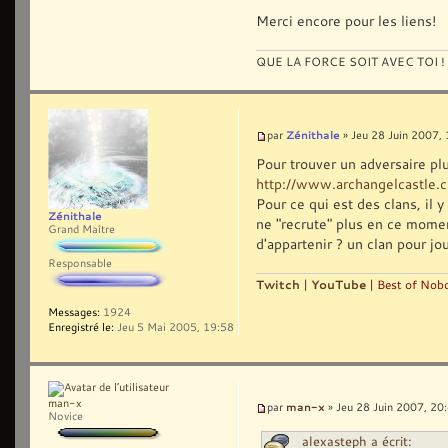
Merci encore pour les liens!
QUE LA FORCE SOIT AVEC TOI !
Zénithale
par
» Jeu 28 Juin 2007,
Pour trouver un adversaire pl
http://www.archangelcastle.c
Pour ce qui est des clans, il
Zénithale
ne "recrute" plus en ce moment
Grand Maître
d'appartenir ? un clan pour 
Responsable
Twitch
|
YouTube
|
Best of Nobo
Messages:
1924
Enregistré le:
Jeu 5 Mai 2005, 19:58
man-x
man-x
par
» Jeu 28 Juin 2007, 20
Novice
alexasteph a écrit: