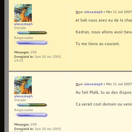
alexasteph
par
» Mer 11 Juil 2007
et bah vous avez eu de la cha
alexasteph
Disciple
Kedran, nous allons avoir beso
Responsable
Tu me tiens au courant.
Messages:
298
Enregistré le:
Sam 30 Avr 2005,
19:33
alexasteph
par
» Mer 11 Juil 2007
Au fait Malk, tu as des dispos
alexasteph
Disciple
Ca serait cool demain ou vendr
Responsable
Messages:
298
Enregistré le:
Sam 30 Avr 2005,