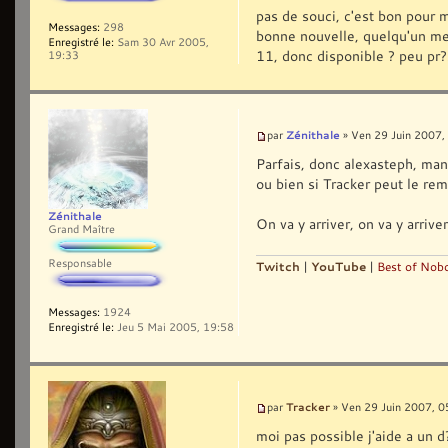
pas de souci, c'est bon pour 
Messages:
298
bonne nouvelle, quelqu'un me 
Enregistré le:
Sam 30 Avr 2005,
11, donc disponible ? peu pr?
19:33
Zénithale
par
» Ven 29 Juin 2007,
Parfais, donc alexasteph, man
ou bien si Tracker peut le rem
Zénithale
On va y arriver, on va y arriver
Grand Maître
Responsable
Twitch
|
YouTube
|
Best of Nobo
Messages:
1924
Enregistré le:
Jeu 5 Mai 2005, 19:58
Tracker
par
» Ven 29 Juin 2007, 0
moi pas possible j'aide a un