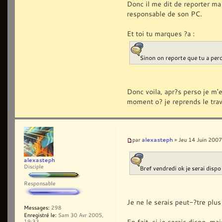
Donc il me dit de reporter ma v
responsable de son PC.
Et toi tu marques ?a :
Sinon on reporte que tu a per
Donc voila, apr?s perso je m'e
moment o? je reprends le trav
alexasteph
par
» Jeu 14 Juin 2007
alexasteph
Disciple
Bref vendredi ok je serai dispo 
Responsable
Je ne le serais peut-?tre plus
Messages:
298
Enregistré le:
Sam 30 Avr 2005,
En fait, si je serais dispo,
19:33