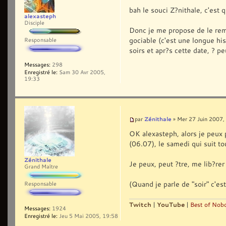
bah le souci Z?nithale, c'est 
alexasteph
Disciple
Donc je me propose de le remp
gociable (c'est une longue his
Responsable
soirs et apr?s cette date, ? p
Messages:
298
Enregistré le:
Sam 30 Avr 2005,
19:33
Zénithale
par
» Mer 27 Juin 2007,
OK alexasteph, alors je peux 
(06.07), le samedi qui suit to
Zénithale
Je peux, peut ?tre, me lib?rer
Grand Maître
(Quand je parle de "soir" c'est
Responsable
Twitch
|
YouTube
|
Best of Nobo
Messages:
1924
Enregistré le:
Jeu 5 Mai 2005, 19:58