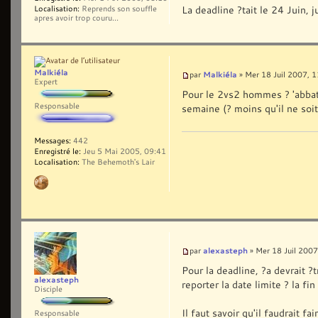
La deadline ?tait le 24 Juin,
Localisation:
Reprends son souffle
apres avoir trop couru...
Malkiéla
Malkiéla
par
» Mer 18 Juil 2007, 
Expert
Pour le 2vs2 hommes ? 'abbatt
Responsable
semaine (? moins qu'il ne soi
Messages:
442
Enregistré le:
Jeu 5 Mai 2005, 09:41
Localisation:
The Behemoth's Lair
alexasteph
par
» Mer 18 Juil 2007
Pour la deadline, ?a devrait 
alexasteph
reporter la date limite ? la fi
Disciple
Il faut savoir qu'il faudrait f
Responsable