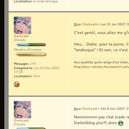
Localisation:
la lande héroïque
Darkcatt
par
» Lun 15 Jan 2007, 
C'est gentil, vous allez me g?
Darkcatt
Disciple
Heu... Dakte, pour ta peine, 
"landesque" ! Et non, ce n'es
Membre d'Honneur
Aux qualités qu'on exige d'un chie
Messages:
179
http://sos-rottoto.forumactif.com
Enregistré le:
Lun 23 Mai 2005,
17:28
Localisation:
Tarn
Darkcatt
par
» Ven 8 Juin 2007, 0
Nannnnnnnn pas chat (vade r
Darkcatt
Darkolddog plut?t alors
Disciple