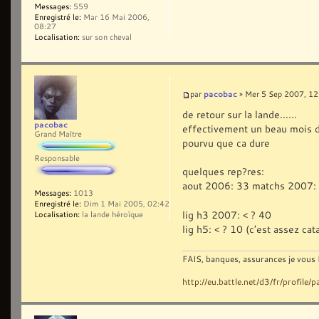
Messages:
559
Enregistré le:
Mar 16 Mai 2006,
08:27
Localisation:
sur son cheval
pacobac
par
» Mer 5 Sep 2007, 12
de retour sur la lande......
pacobac
effectivement un beau mois d'
Grand Maître
pourvu que ca dure
Responsable
quelques rep?res:
aout 2006: 33 matchs 2007:
Messages:
1013
Enregistré le:
Dim 1 Mai 2005, 02:42
lig h3 2007: < ? 40
Localisation:
la lande héroïque
lig h5: < ? 10 (c'est assez ca
FAIS, banques, assurances je vous 
http://eu.battle.net/d3/fr/profile