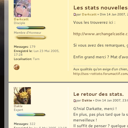
Les stats nouvelles 
Darkcatt
par
» Dim 14 Jan 2007, 
Darkcatt
Vous les trouverez ici :
Disciple
Membre d'Honneur
http://www.archangelcastle.
Si vous avez des remarques, 
Messages:
179
Enregistré le:
Lun 23 Mai 2005,
17:28
Enfin grand merci ? Mat d'avo
Localisation:
Tarn
Aux qualités qu'on exige d'un chie
http://sos-rottoto.forumactif.com
Le retour des stats.
Dakte
par
» Dim 14 Jan 2007, 23:
Dakte
G?nial Darkatte, merci !
Expert
En plus, pas plus tard que la s
merveilleux !
Messages:
322
Il suffit de penser ? quelque c