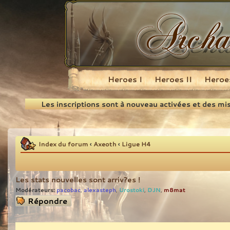
Heroes I
Heroes II
Heroes
Recherche
Les inscriptions sont à nouveau activées et des mi
Index du forum
‹
Axeoth
‹
Ligue H4
Les stats nouvelles sont arriv?es !
Modérateurs:
pacobac
alexasteph
Urostoki
DJN
m8mat
,
,
,
,
Répondre