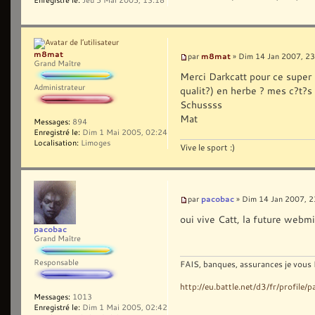
Enregistré le:
Jeu 5 Mai 2005, 13:18
m8mat
m8mat
par
» Dim 14 Jan 2007, 23
Grand Maître
Merci Darkcatt pour ce super 
Administrateur
qualit?) en herbe ? mes c?t?s 
Schussss
Mat
Messages:
894
Enregistré le:
Dim 1 Mai 2005, 02:24
Localisation:
Limoges
Vive le sport :)
pacobac
par
» Dim 14 Jan 2007, 2
oui vive Catt, la future webm
pacobac
Grand Maître
Responsable
FAIS, banques, assurances je vous 
http://eu.battle.net/d3/fr/profile
Messages:
1013
Enregistré le:
Dim 1 Mai 2005, 02:42