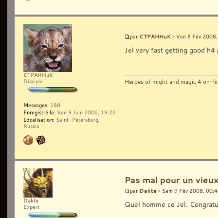
CTPAHHuK
par
» Ven 8 Fév 2008,
Jel very fast getting good h4
CTPAHHuK
Heroes of might and magic 4 on-l
Disciple
Messages:
188
Enregistré le:
Ven 9 Juin 2006, 19:26
Localisation:
Saint-Petersburg,
Russia
Pas mal pour un vieux
Dakte
par
» Sam 9 Fév 2008, 00:
Dakte
Quel homme ce Jel. Congratu
Expert