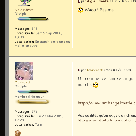
Aigle Edenté
par
» Lun 7 Jan 2008
Waou ! Pas mal...
Aigle Edenté
Disciple
Messages:
246
Enregistré le:
Sam 9 Sep 2006,
13:08
Localisation:
En transit entre un chez
moi et un autre
Darkcatt
par
» Ven 8 Fév 2008, 1
On commence l'ann?e en gran
Darkcatt
matchs
Disciple
Membre d'Honneur
http://www.archangelcastle.
Messages:
179
Aux qualités qu'on exige d'un chie
Enregistré le:
Lun 23 Mai 2005,
http://sos-rottoto.forumactif.com
17:28
Localisation:
Tarn