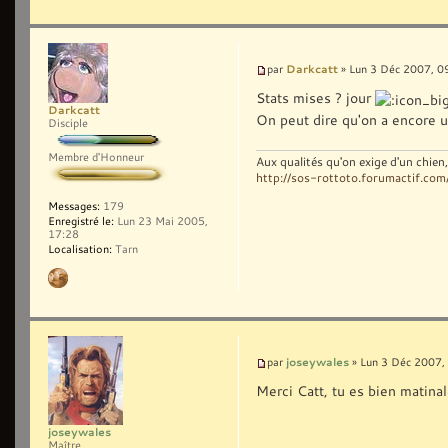
Darkcatt
par
» Lun 3 Déc 2007, 0
Stats mises ? jour
Darkcatt
On peut dire qu'on a encore u
Disciple
Membre d'Honneur
Aux qualités qu'on exige d'un chie
http://sos-rottoto.forumactif.com
Messages:
179
Enregistré le:
Lun 23 Mai 2005,
17:28
Localisation:
Tarn
joseywales
par
» Lun 3 Déc 2007,
Merci Catt, tu es bien matin
joseywales
Maître