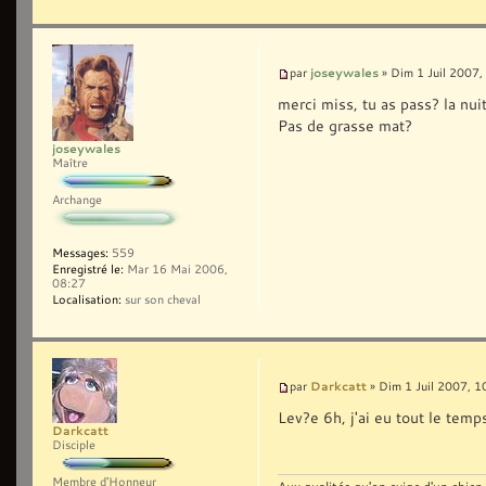
joseywales
par
» Dim 1 Juil 2007,
merci miss, tu as pass? la nui
Pas de grasse mat?
joseywales
Maître
Archange
Messages:
559
Enregistré le:
Mar 16 Mai 2006,
08:27
Localisation:
sur son cheval
Darkcatt
par
» Dim 1 Juil 2007, 1
Lev?e 6h, j'ai eu tout le tem
Darkcatt
Disciple
Membre d'Honneur