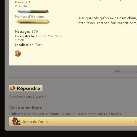
Darkcatt
Disciple
Membre d'Honneur
Aux qualités qu'on exige d'un chie
http://sos-rottoto.forumactif.com
Messages:
179
Enregistré le:
Lun 23 Mai 2005,
17:28
Localisation:
Tarn
Afficher les m
Répondre
Retourner vers Ligue H4
Qui est en ligne
Utilisateurs parcourant ce forum : Aucun utilisateur enregistré et 7 invités
Index du forum
L