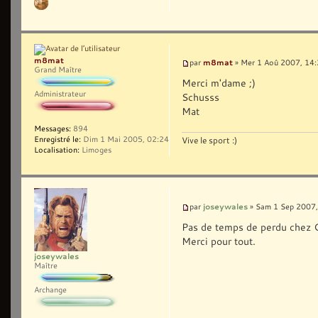
m8mat
m8mat
par
» Mer 1 Aoû 2007, 14
Grand Maître
Merci m'dame ;)
Administrateur
Schusss
Mat
Messages:
894
Enregistré le:
Dim 1 Mai 2005, 02:24
Vive le sport :)
Localisation:
Limoges
joseywales
par
» Sam 1 Sep 2007,
Pas de temps de perdu chez Cat
Merci pour tout.
joseywales
Maître
Archange