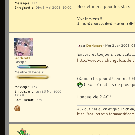
Messages:
117
Bizz et merci pour les stats !
Enregistré le:
Dim 8 Mai 2005, 10:02
Vive le Haven !!
Si les n?crox savaient manier la div
Darkcatt
par
» Mer 2 Jan 2008, 0
Encore et toujours des stats..
Darkcatt
http://www.archangelcastle.
Disciple
Membre d'Honneur
60 matchs pour d?cembre ! Et o
), soit 7 matchs de plus qu
Messages:
179
Enregistré le:
Lun 23 Mai 2005,
17:28
Longue vie ? AC !
Localisation:
Tarn
Aux qualités qu'on exige d'un chie
http://sos-rottoto.forumactif.com