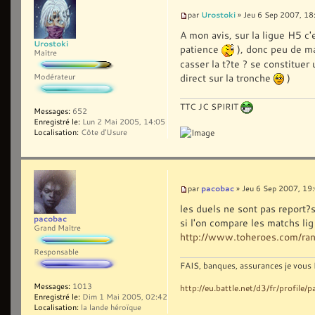
Urostoki
par
» Jeu 6 Sep 2007, 18
A mon avis, sur la ligue H5 c'e
Urostoki
patience
), donc peu de m
Maître
casser la t?te ? se constitue
direct sur la tronche
)
Modérateur
TTC JC SPIRIT
Messages:
652
Enregistré le:
Lun 2 Mai 2005, 14:05
Localisation:
Côte d'Usure
pacobac
par
» Jeu 6 Sep 2007, 19
les duels ne sont pas report?s 
pacobac
si l'on compare les matchs lig
Grand Maître
http://www.toheroes.com/ra
Responsable
FAIS, banques, assurances je vous 
Messages:
1013
http://eu.battle.net/d3/fr/profile
Enregistré le:
Dim 1 Mai 2005, 02:42
Localisation:
la lande héroïque