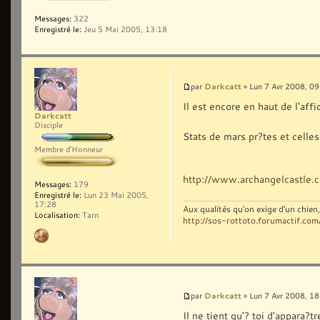
Messages:
322
Enregistré le:
Jeu 5 Mai 2005, 13:18
Darkcatt
par
» Lun 7 Avr 2008, 09
Il est encore en haut de l'aff
Darkcatt
Disciple
Stats de mars pr?tes et celles
Membre d'Honneur
http://www.archangelcastle.
Messages:
179
Enregistré le:
Lun 23 Mai 2005,
17:28
Aux qualités qu'on exige d'un chie
Localisation:
Tarn
http://sos-rottoto.forumactif.com
Darkcatt
par
» Lun 7 Avr 2008, 18
Il ne tient qu'? toi d'appara?