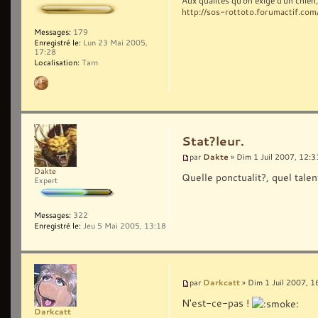
Aux qualités qu'on exige d'un chie
http://sos-rottoto.forumactif.com
Messages:
179
Enregistré le:
Lun 23 Mai 2005,
17:28
Localisation:
Tarn
Stat?leur.
Dakte
par
» Dim 1 Juil 2007, 12:3
Dakte
Quelle ponctualit?, quel talent
Expert
Messages:
322
Enregistré le:
Jeu 5 Mai 2005, 13:18
Darkcatt
par
» Dim 1 Juil 2007, 1
N'est-ce-pas !
Darkcatt