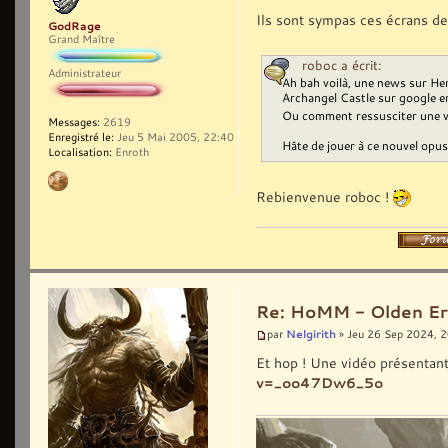
Ils sont sympas ces écrans de 
GodRage
Grand Maître
roboc a écrit:
Administrateur
Ah bah voilà, une news sur Her
Archangel Castle sur google e
Ou comment ressusciter une vi
Messages:
2619
Enregistré le:
Jeu 5 Mai 2005, 22:40
Hâte de jouer à ce nouvel opus.
Localisation:
Enroth
Rebienvenue roboc !
Re: HoMM - Olden Era 
Nelgirith
par
» Jeu 26 Sep 2024, 
Et hop ! Une vidéo présentan
v=_oo47Dw6_5o