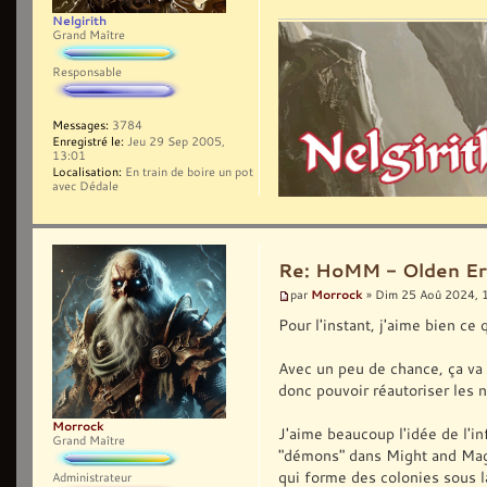
Nelgirith
Grand Maître
Responsable
Messages:
3784
Enregistré le:
Jeu 29 Sep 2005,
13:01
Localisation:
En train de boire un pot
avec Dédale
Re: HoMM - Olden Era 
Morrock
par
» Dim 25 Aoû 2024, 
Pour l'instant, j'aime bien ce
Avec un peu de chance, ça va 
donc pouvoir réautoriser les n
Morrock
J'aime beaucoup l'idée de l'in
Grand Maître
"démons" dans Might and Magic
qui forme des colonies sous la
Administrateur