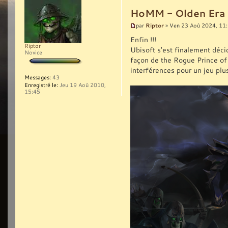
HoMM - Olden Era (l
Riptor
par
» Ven 23 Aoû 2024, 11
Enfin !!!
Riptor
Ubisoft s'est finalement décid
Novice
façon de the Rogue Prince of P
interférences pour un jeu plus
Messages:
43
Enregistré le:
Jeu 19 Aoû 2010,
15:45