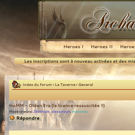
Heroes I
Heroes II
Heroes
Recherche
Les inscriptions sont à nouveau activées et des mi
Index du forum
‹
La Taverne
‹
General
HoMM - Olden Era (la licence ressuscitée !!)
Modérateurs:
Zénithale
alexasteph
melianos
,
,
Répondre