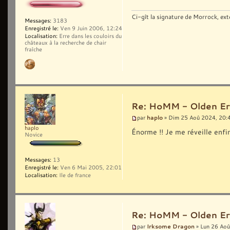
Ci-gît la signature de Morrock, ext
Messages:
3183
Enregistré le:
Ven 9 Juin 2006, 12:24
Localisation:
Erre dans les couloirs du
châteaux à la recherche de chair
fraîche
Re: HoMM - Olden Era 
haplo
par
» Dim 25 Aoû 2024, 20:
haplo
Énorme !! Je me réveille enfi
Novice
Messages:
13
Enregistré le:
Ven 6 Mai 2005, 22:01
Localisation:
Ile de france
Re: HoMM - Olden Era 
Irksome Dragon
par
» Lun 26 Aoû