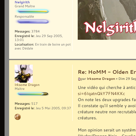
Nelgirith
Grand Maître
Responsable
Messages:
3784
Enregistré le:
Jeu 29 Sep 2005,
13:01
Localisation:
En train de boire un pot
avec Dédale
Re: HoMM - Olden Era 
Irksome Dragon
par
» Dim 29 Se
Irksome Dragon
Une vidéo qui cherche à antic
Maître
si=6IqatnQkY7FN4KKc
On note les deux upgrades f
Messages:
517
Il constate qu'il semble y avoi
Enregistré le:
Jeu 5 Mai 2005, 09:37
créature neutre non recrutable
créatures.
Mon opinion serait un système
(Hydre/Dragon Noir - Cavalie