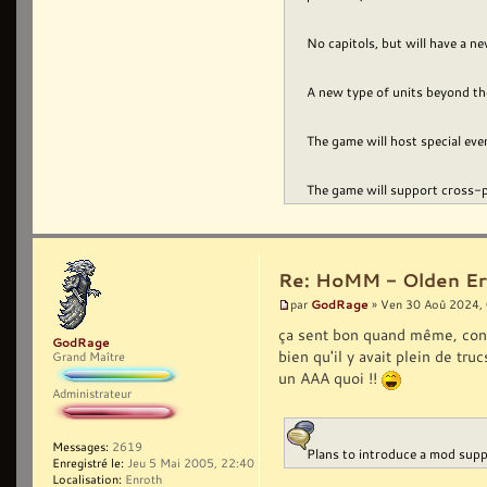
No capitols, but will have a 
A new type of units beyond the
The game will host special ev
The game will support cross-pl
Re: HoMM - Olden Era 
GodRage
par
» Ven 30 Aoû 2024,
ça sent bon quand même, cont
GodRage
bien qu'il y avait plein de tru
Grand Maître
un AAA quoi !!
Administrateur
Messages:
2619
Plans to introduce a mod suppo
Enregistré le:
Jeu 5 Mai 2005, 22:40
Localisation:
Enroth