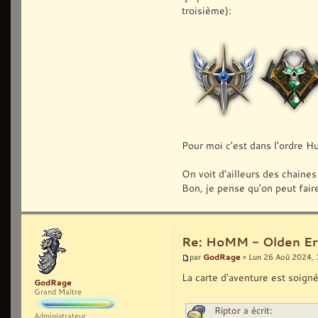
troisième):
Pour moi c'est dans l'ordre 
On voit d'ailleurs des chaines
Bon, je pense qu'on peut faire
Re: HoMM - Olden Era 
GodRage
par
» Lun 26 Aoû 2024, 
La carte d'aventure est soign
GodRage
Grand Maître
Riptor a écrit:
Administrateur