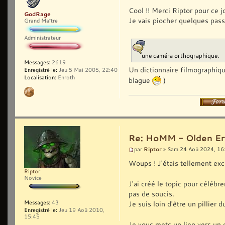
Cool !! Merci Riptor pour ce jo
GodRage
Je vais piocher quelques pass
Grand Maître
Administrateur
une caméra orthographique.
Messages:
2619
Un dictionnaire filmographiq
Enregistré le:
Jeu 5 Mai 2005, 22:40
Localisation:
Enroth
blague
)
Re: HoMM - Olden Era 
Riptor
par
» Sam 24 Aoû 2024, 16
Woups ! J'étais tellement exc
Riptor
Novice
J'ai créé le topic pour célébr
pas de soucis.
Messages:
43
Je suis loin d'être un pillier
Enregistré le:
Jeu 19 Aoû 2010,
15:45
Je vous mets un lien vers un