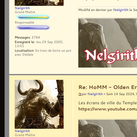
Nelgirith
Nelgirith
Modifié en dernier par
le Sa
Grand Maître
Responsable
Messages:
3784
Enregistré le:
Jeu 29 Sep 2005,
13:01
Localisation:
En train de boire un pot
avec Dédale
Re: HoMM - Olden Era 
Nelgirith
par
» Sam 14 Sep 2024, 
Les écrans de ville du Temple
https://www.youtube.co
Nelgirith
Grand Maître