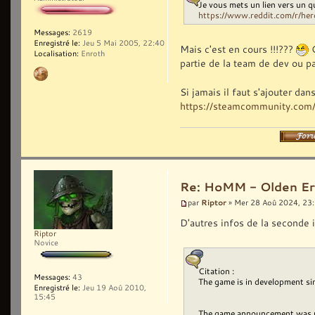
Je vous mets un lien vers un 
https://www.reddit.com/r/her
Messages:
2619
Enregistré le:
Jeu 5 Mai 2005, 22:40
Mais c'est en cours !!!???
G
Localisation:
Enroth
partie de la team de dev ou pa
Si jamais il faut s'ajouter da
https://steamcommunity.com/
Re: HoMM - Olden Era 
Riptor
par
» Mer 28 Aoû 2024, 23
D'autres infos de la seconde 
Riptor
Novice
Citation :
Messages:
43
The game is in development s
Enregistré le:
Jeu 19 Aoû 2010,
15:45
The game announcement was un