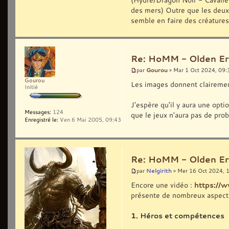
des mers) Outre que les deux
semble en faire des créature
Re: HoMM - Olden Era 
Gourou
par
» Mar 1 Oct 2024, 09:
Gourou
Les images donnent clairemen
Initié
J'espère qu'il y aura une op
Messages:
124
que le jeux n'aura pas de pro
Enregistré le:
Ven 6 Mai 2005, 09:43
Re: HoMM - Olden Era 
Nelgirith
par
» Mer 16 Oct 2024, 
Encore une vidéo :
https:/
présente de nombreux aspects
1. Héros et compétences