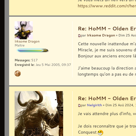
https://www.reddit.com/r/he
Re: HoMM - Olden Era 
Irksome Dragon
par
» Dim 25 Ao
Irksome Dragon
Cette nouvelle inattendue m'a 
Maître
Miracle, je me suis souvenu 
Bonjour aux anciens encore là 
Messages:
517
Enregistré le:
Jeu 5 Mai 2005, 09:37
J'aime beaucoup la direction 
longtemps qu'on a pas eu de ne
Re: HoMM - Olden Era 
Nelgirith
par
» Dim 25 Aoû 2024, 
Je vais attendre plus d'info,
Je dois reconnaître que je tr
Conquest