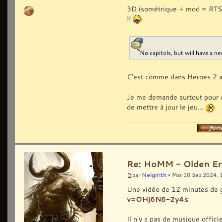
3D isométrique + mod = RTS ?
!!
No capitols, but will have a 
C'est comme dans Heroes 2 al
Je me demande surtout pour com
de mettre à jour le jeu...
Re: HoMM - Olden Era 
Nelgirith
par
» Mar 10 Sep 2024, 
Une vidéo de 12 minutes de 
v=OHj6N6-2y4s
Il n'y a pas de musique offici