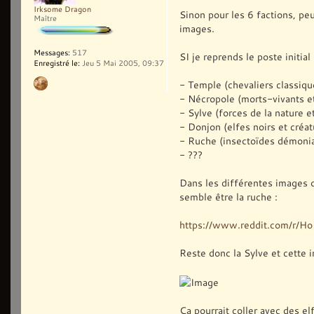
Irksome Dragon
Sinon pour les 6 factions, pe
Maître
images.
Messages:
517
SI je reprends le poste initial 
Enregistré le:
Jeu 5 Mai 2005, 09:37
- Temple (chevaliers classiqu
- Nécropole (morts-vivants e
- Sylve (forces de la nature e
- Donjon (elfes noirs et créat
- Ruche (insectoïdes démoni
- ???
Dans les différentes images o
semble être la ruche :
https://www.reddit.com/r/
Reste donc la Sylve et cette 
Ça pourrait coller avec des el