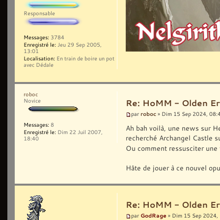
Responsable
Messages:
3784
Enregistré le:
Jeu 29 Sep 2005,
13:01
Localisation:
En train de boire un pot
avec Dédale
roboc
Novice
Re: HoMM - Olden Era 
roboc
par
» Dim 15 Sep 2024, 08:
Messages:
8
Ah bah voilà, une news sur He
Enregistré le:
Dim 22 Juil 2007,
recherché Archangel Castle su
18:40
Ou comment ressusciter une v
Hâte de jouer à ce nouvel opus
Re: HoMM - Olden Era 
GodRage
par
» Dim 15 Sep 2024,