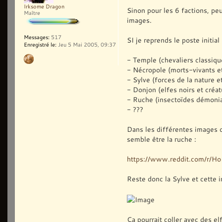
Irksome Dragon
Sinon pour les 6 factions, pe
Maître
images.
Messages:
517
SI je reprends le poste initial 
Enregistré le:
Jeu 5 Mai 2005, 09:37
- Temple (chevaliers classiqu
- Nécropole (morts-vivants e
- Sylve (forces de la nature e
- Donjon (elfes noirs et créat
- Ruche (insectoïdes démoni
- ???
Dans les différentes images o
semble être la ruche :
https://www.reddit.com/r/
Reste donc la Sylve et cette 
Ça pourrait coller avec des el