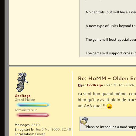
No capitols, but will have a 
A new type of units beyond the
The game will host special ev
The game will support cross-pl
Re: HoMM - Olden Era 
GodRage
par
» Ven 30 Aoû 2024,
ça sent bon quand même, cont
GodRage
bien qu'il y avait plein de tru
Grand Maître
un AAA quoi !!
Administrateur
Messages:
2619
Plans to introduce a mod suppo
Enregistré le:
Jeu 5 Mai 2005, 22:40
Localisation:
Enroth