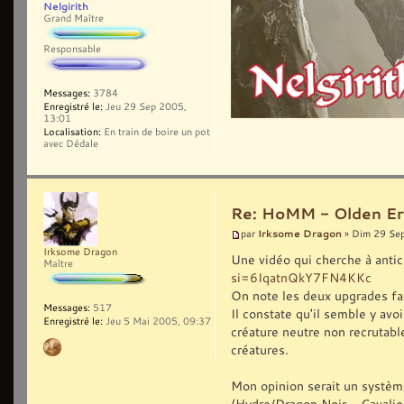
Nelgirith
Grand Maître
Responsable
Messages:
3784
Enregistré le:
Jeu 29 Sep 2005,
13:01
Localisation:
En train de boire un pot
avec Dédale
Re: HoMM - Olden Era 
Irksome Dragon
par
» Dim 29 Se
Irksome Dragon
Une vidéo qui cherche à antic
Maître
si=6IqatnQkY7FN4KKc
On note les deux upgrades f
Messages:
517
Il constate qu'il semble y avoi
Enregistré le:
Jeu 5 Mai 2005, 09:37
créature neutre non recrutable
créatures.
Mon opinion serait un système
(Hydre/Dragon Noir - Cavalie