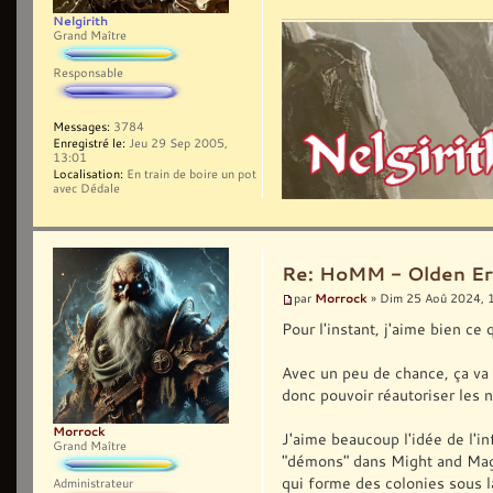
Nelgirith
Grand Maître
Responsable
Messages:
3784
Enregistré le:
Jeu 29 Sep 2005,
13:01
Localisation:
En train de boire un pot
avec Dédale
Re: HoMM - Olden Era 
Morrock
par
» Dim 25 Aoû 2024, 
Pour l'instant, j'aime bien ce
Avec un peu de chance, ça va 
donc pouvoir réautoriser les n
Morrock
J'aime beaucoup l'idée de l'in
Grand Maître
"démons" dans Might and Magic
qui forme des colonies sous la
Administrateur