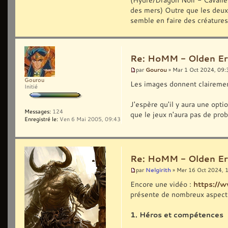
des mers) Outre que les deux
semble en faire des créature
Re: HoMM - Olden Era 
Gourou
par
» Mar 1 Oct 2024, 09:
Gourou
Les images donnent clairemen
Initié
J'espère qu'il y aura une op
Messages:
124
que le jeux n'aura pas de pro
Enregistré le:
Ven 6 Mai 2005, 09:43
Re: HoMM - Olden Era 
Nelgirith
par
» Mer 16 Oct 2024, 
Encore une vidéo :
https:/
présente de nombreux aspects
1. Héros et compétences