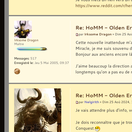
https://www.reddit.com/r/he
Re: HoMM - Olden Era 
Irksome Dragon
par
» Dim 25 Ao
Irksome Dragon
Cette nouvelle inattendue m'a 
Maître
Miracle, je me suis souvenu 
Bonjour aux anciens encore là 
Messages:
517
Enregistré le:
Jeu 5 Mai 2005, 09:37
J'aime beaucoup la direction 
longtemps qu'on a pas eu de ne
Re: HoMM - Olden Era 
Nelgirith
par
» Dim 25 Aoû 2024, 
Je vais attendre plus d'info,
Je dois reconnaître que je tr
Conquest