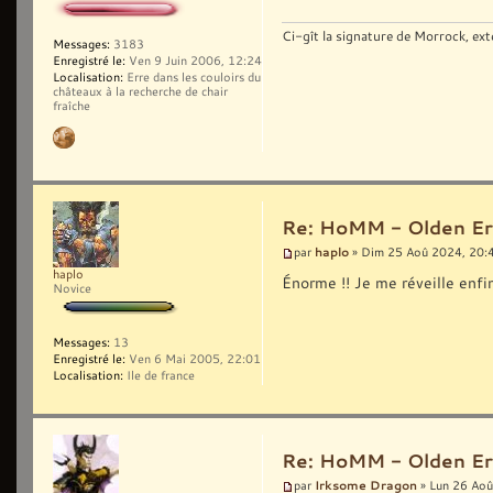
Ci-gît la signature de Morrock, ext
Messages:
3183
Enregistré le:
Ven 9 Juin 2006, 12:24
Localisation:
Erre dans les couloirs du
châteaux à la recherche de chair
fraîche
Re: HoMM - Olden Era 
haplo
par
» Dim 25 Aoû 2024, 20:
haplo
Énorme !! Je me réveille enfi
Novice
Messages:
13
Enregistré le:
Ven 6 Mai 2005, 22:01
Localisation:
Ile de france
Re: HoMM - Olden Era 
Irksome Dragon
par
» Lun 26 Aoû