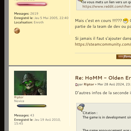
Je vous mets un lien vers un 
https://www.reddit.com/r/her
Messages:
2619
Enregistré le:
Jeu 5 Mai 2005, 22:40
Mais c'est en cours !!!???
G
Localisation:
Enroth
partie de la team de dev ou pa
Si jamais il faut s'ajouter da
https://steamcommunity.com/
Re: HoMM - Olden Era 
Riptor
par
» Mer 28 Aoû 2024, 23
D'autres infos de la seconde 
Riptor
Novice
Citation :
Messages:
43
The game is in development s
Enregistré le:
Jeu 19 Aoû 2010,
15:45
The game announcement was un