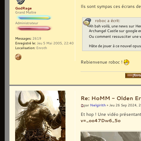
Ils sont sympas ces écrans de 
GodRage
Grand Maître
roboc a écrit:
Administrateur
Ah bah voilà, une news sur Her
Archangel Castle sur google e
Ou comment ressusciter une vi
Messages:
2619
Enregistré le:
Jeu 5 Mai 2005, 22:40
Hâte de jouer à ce nouvel opus.
Localisation:
Enroth
Rebienvenue roboc !
Re: HoMM - Olden Era 
Nelgirith
par
» Jeu 26 Sep 2024, 
Et hop ! Une vidéo présentan
v=_oo47Dw6_5o