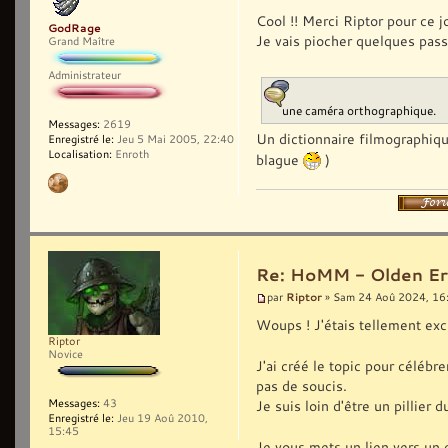
Cool !! Merci Riptor pour ce jo
GodRage
Je vais piocher quelques pass
Grand Maître
Administrateur
une caméra orthographique.
Messages:
2619
Un dictionnaire filmographiq
Enregistré le:
Jeu 5 Mai 2005, 22:40
Localisation:
Enroth
blague
)
Re: HoMM - Olden Era 
Riptor
par
» Sam 24 Aoû 2024, 16
Woups ! J'étais tellement exc
Riptor
Novice
J'ai créé le topic pour célébr
pas de soucis.
Messages:
43
Je suis loin d'être un pillier
Enregistré le:
Jeu 19 Aoû 2010,
15:45
Je vous mets un lien vers un