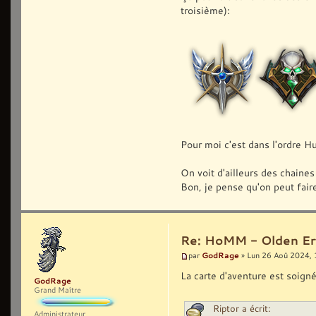
troisième):
Pour moi c'est dans l'ordre 
On voit d'ailleurs des chaines
Bon, je pense qu'on peut faire
Re: HoMM - Olden Era 
GodRage
par
» Lun 26 Aoû 2024, 
La carte d'aventure est soign
GodRage
Grand Maître
Riptor a écrit:
Administrateur