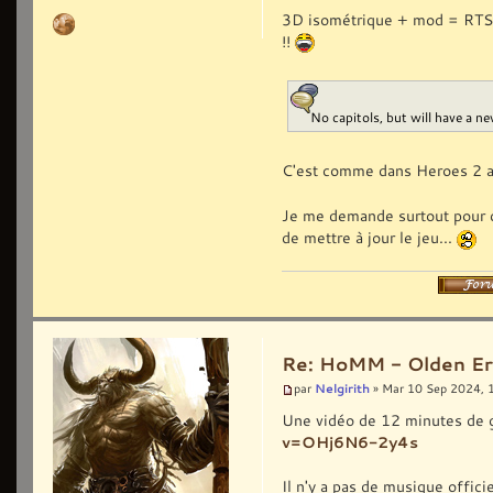
3D isométrique + mod = RTS ?
!!
No capitols, but will have a 
C'est comme dans Heroes 2 al
Je me demande surtout pour com
de mettre à jour le jeu...
Re: HoMM - Olden Era 
Nelgirith
par
» Mar 10 Sep 2024, 
Une vidéo de 12 minutes de 
v=OHj6N6-2y4s
Il n'y a pas de musique offici