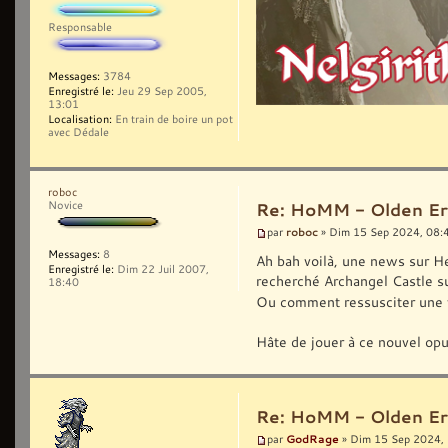
Responsable
Messages:
3784
Enregistré le:
Jeu 29 Sep 2005,
13:01
Localisation:
En train de boire un pot
avec Dédale
roboc
Novice
Re: HoMM - Olden Era 
roboc
par
» Dim 15 Sep 2024, 08:
Messages:
8
Ah bah voilà, une news sur He
Enregistré le:
Dim 22 Juil 2007,
recherché Archangel Castle su
18:40
Ou comment ressusciter une v
Hâte de jouer à ce nouvel opus
Re: HoMM - Olden Era 
GodRage
par
» Dim 15 Sep 2024,