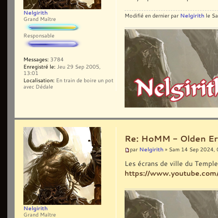
Nelgirith
Nelgirith
Modifié en dernier par
le Sa
Grand Maître
Responsable
Messages:
3784
Enregistré le:
Jeu 29 Sep 2005,
13:01
Localisation:
En train de boire un pot
avec Dédale
Re: HoMM - Olden Era 
Nelgirith
par
» Sam 14 Sep 2024, 
Les écrans de ville du Temple
https://www.youtube.co
Nelgirith
Grand Maître