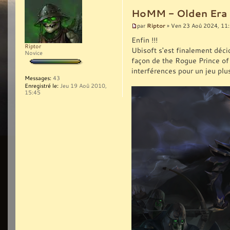
HoMM - Olden Era (l
Riptor
par
» Ven 23 Aoû 2024, 11
Enfin !!!
Riptor
Ubisoft s'est finalement décid
Novice
façon de the Rogue Prince of P
interférences pour un jeu plus
Messages:
43
Enregistré le:
Jeu 19 Aoû 2010,
15:45