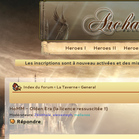
Heroes I
Heroes II
Heroes
Recherche
Les inscriptions sont à nouveau activées et des mi
Index du forum
‹
La Taverne
‹
General
HoMM - Olden Era (la licence ressuscitée !!)
Modérateurs:
Zénithale
alexasteph
melianos
,
,
Répondre