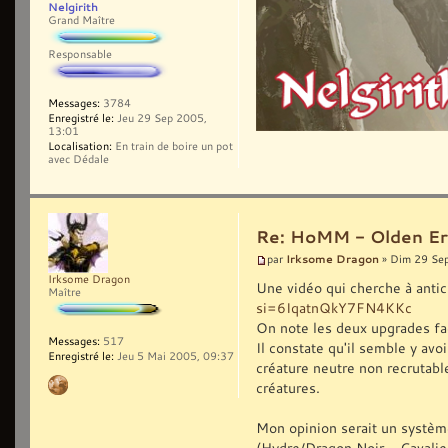
Nelgirith
Grand Maître
Responsable
Messages:
3784
Enregistré le:
Jeu 29 Sep 2005,
13:01
Localisation:
En train de boire un pot
avec Dédale
Re: HoMM - Olden Era 
Irksome Dragon
par
» Dim 29 Se
Irksome Dragon
Une vidéo qui cherche à antic
Maître
si=6IqatnQkY7FN4KKc
On note les deux upgrades f
Messages:
517
Il constate qu'il semble y avoi
Enregistré le:
Jeu 5 Mai 2005, 09:37
créature neutre non recrutable
créatures.
Mon opinion serait un système
(Hydre/Dragon Noir - Cavalie