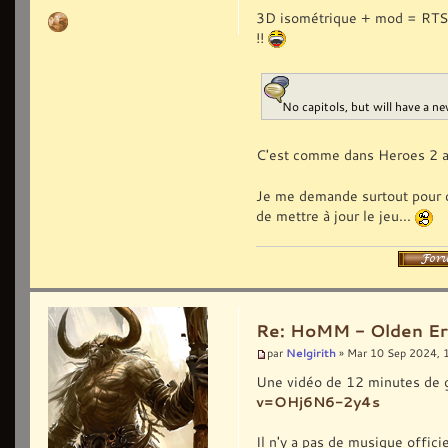
3D isométrique + mod = RTS ?
!!
No capitols, but will have a 
C'est comme dans Heroes 2 al
Je me demande surtout pour com
de mettre à jour le jeu...
Re: HoMM - Olden Era 
Nelgirith
par
» Mar 10 Sep 2024, 
Une vidéo de 12 minutes de 
v=OHj6N6-2y4s
Il n'y a pas de musique offici