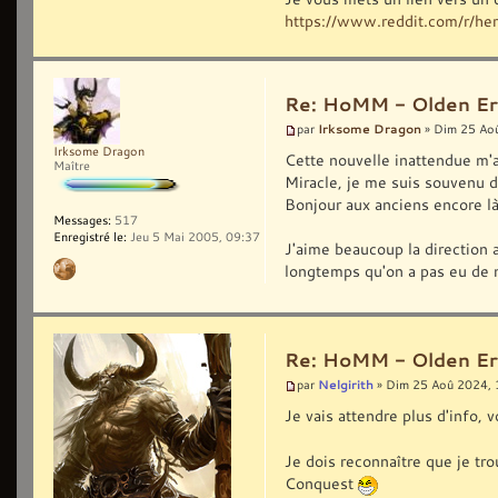
https://www.reddit.com/r/he
Re: HoMM - Olden Era 
Irksome Dragon
par
» Dim 25 Ao
Irksome Dragon
Cette nouvelle inattendue m'a 
Maître
Miracle, je me suis souvenu 
Bonjour aux anciens encore là 
Messages:
517
Enregistré le:
Jeu 5 Mai 2005, 09:37
J'aime beaucoup la direction 
longtemps qu'on a pas eu de ne
Re: HoMM - Olden Era 
Nelgirith
par
» Dim 25 Aoû 2024, 
Je vais attendre plus d'info,
Je dois reconnaître que je tr
Conquest