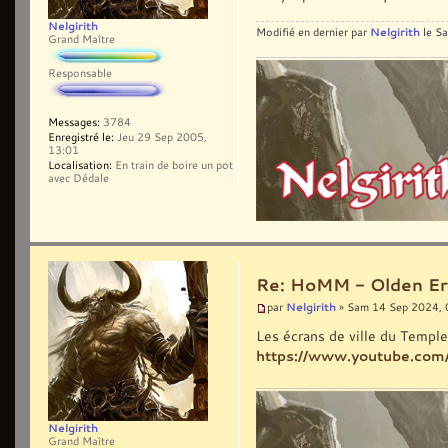
Nelgirith
Nelgirith
Modifié en dernier par
le Sa
Grand Maître
Responsable
Messages:
3784
Enregistré le:
Jeu 29 Sep 2005,
13:01
Localisation:
En train de boire un pot
avec Dédale
Re: HoMM - Olden Era 
Nelgirith
par
» Sam 14 Sep 2024, 
Les écrans de ville du Temple
https://www.youtube.co
Nelgirith
Grand Maître