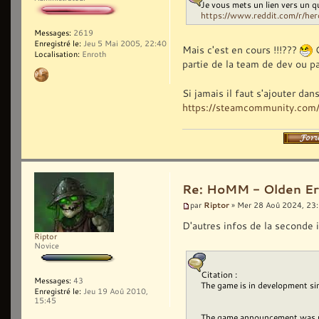
Je vous mets un lien vers un 
https://www.reddit.com/r/her
Messages:
2619
Enregistré le:
Jeu 5 Mai 2005, 22:40
Mais c'est en cours !!!???
G
Localisation:
Enroth
partie de la team de dev ou pa
Si jamais il faut s'ajouter da
https://steamcommunity.com/
Re: HoMM - Olden Era 
Riptor
par
» Mer 28 Aoû 2024, 23
D'autres infos de la seconde 
Riptor
Novice
Citation :
Messages:
43
The game is in development s
Enregistré le:
Jeu 19 Aoû 2010,
15:45
The game announcement was un