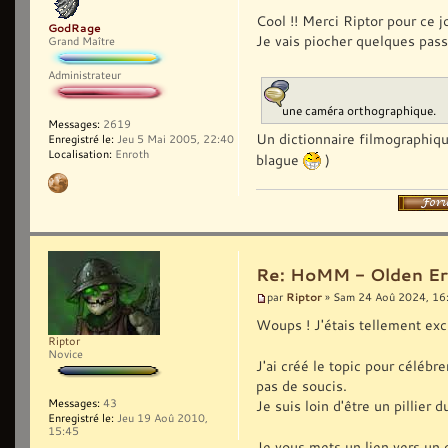
Cool !! Merci Riptor pour ce jo
GodRage
Je vais piocher quelques pass
Grand Maître
Administrateur
une caméra orthographique.
Messages:
2619
Un dictionnaire filmographiq
Enregistré le:
Jeu 5 Mai 2005, 22:40
Localisation:
Enroth
blague
)
Re: HoMM - Olden Era 
Riptor
par
» Sam 24 Aoû 2024, 16
Woups ! J'étais tellement exc
Riptor
Novice
J'ai créé le topic pour célébr
pas de soucis.
Messages:
43
Je suis loin d'être un pillier
Enregistré le:
Jeu 19 Aoû 2010,
15:45
Je vous mets un lien vers un