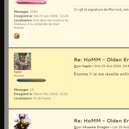
Ci-gît la signature de Morrock, ext
Messages:
3183
Enregistré le:
Ven 9 Juin 2006, 12:24
Localisation:
Erre dans les couloirs du
châteaux à la recherche de chair
fraîche
Re: HoMM - Olden Era 
haplo
par
» Dim 25 Aoû 2024, 20:
haplo
Énorme !! Je me réveille enfi
Novice
Messages:
13
Enregistré le:
Ven 6 Mai 2005, 22:01
Localisation:
Ile de france
Re: HoMM - Olden Era 
Irksome Dragon
par
» Lun 26 Aoû