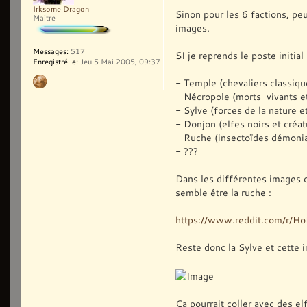
Irksome Dragon
Sinon pour les 6 factions, pe
Maître
images.
Messages:
517
SI je reprends le poste initial 
Enregistré le:
Jeu 5 Mai 2005, 09:37
- Temple (chevaliers classiqu
- Nécropole (morts-vivants e
- Sylve (forces de la nature e
- Donjon (elfes noirs et créat
- Ruche (insectoïdes démoni
- ???
Dans les différentes images o
semble être la ruche :
https://www.reddit.com/r/
Reste donc la Sylve et cette 
Ça pourrait coller avec des el