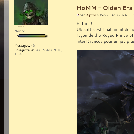
HoMM - Olden Era (l
Riptor
par
» Ven 23 Aoû 2024, 11
Enfin !!!
Riptor
Ubisoft s'est finalement décid
Novice
façon de the Rogue Prince of P
interférences pour un jeu plus
Messages:
43
Enregistré le:
Jeu 19 Aoû 2010,
15:45