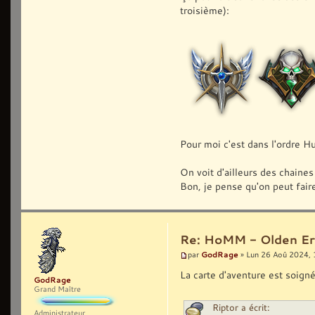
troisième):
Pour moi c'est dans l'ordre 
On voit d'ailleurs des chaines
Bon, je pense qu'on peut faire
Re: HoMM - Olden Era 
GodRage
par
» Lun 26 Aoû 2024, 
La carte d'aventure est soign
GodRage
Grand Maître
Riptor a écrit:
Administrateur