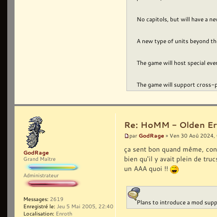
No capitols, but will have a 
A new type of units beyond the
The game will host special ev
The game will support cross-pl
Re: HoMM - Olden Era 
GodRage
par
» Ven 30 Aoû 2024,
ça sent bon quand même, cont
GodRage
bien qu'il y avait plein de tru
Grand Maître
un AAA quoi !!
Administrateur
Messages:
2619
Plans to introduce a mod suppo
Enregistré le:
Jeu 5 Mai 2005, 22:40
Localisation:
Enroth