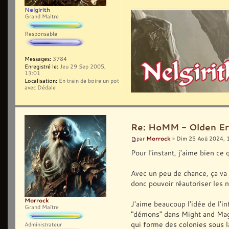
Nelgirith
Grand Maître
Responsable
Messages:
3784
Enregistré le:
Jeu 29 Sep 2005,
13:01
Localisation:
En train de boire un pot
avec Dédale
Re: HoMM - Olden Era 
Morrock
par
» Dim 25 Aoû 2024, 
Pour l'instant, j'aime bien ce
Avec un peu de chance, ça va 
donc pouvoir réautoriser les n
Morrock
J'aime beaucoup l'idée de l'in
Grand Maître
"démons" dans Might and Magic
qui forme des colonies sous la
Administrateur