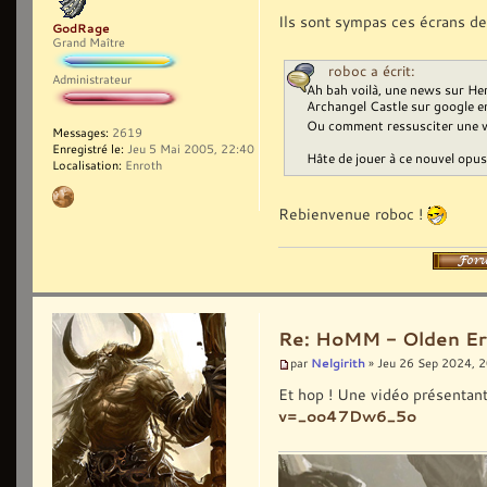
Ils sont sympas ces écrans de 
GodRage
Grand Maître
roboc a écrit:
Administrateur
Ah bah voilà, une news sur Her
Archangel Castle sur google e
Ou comment ressusciter une vi
Messages:
2619
Enregistré le:
Jeu 5 Mai 2005, 22:40
Hâte de jouer à ce nouvel opus.
Localisation:
Enroth
Rebienvenue roboc !
Re: HoMM - Olden Era 
Nelgirith
par
» Jeu 26 Sep 2024, 
Et hop ! Une vidéo présentan
v=_oo47Dw6_5o