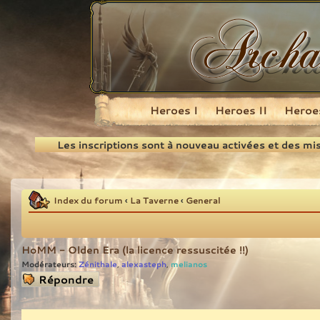
Heroes I
Heroes II
Heroes
Recherche
Les inscriptions sont à nouveau activées et des mi
Index du forum
‹
La Taverne
‹
General
HoMM - Olden Era (la licence ressuscitée !!)
Modérateurs:
Zénithale
alexasteph
melianos
,
,
Répondre