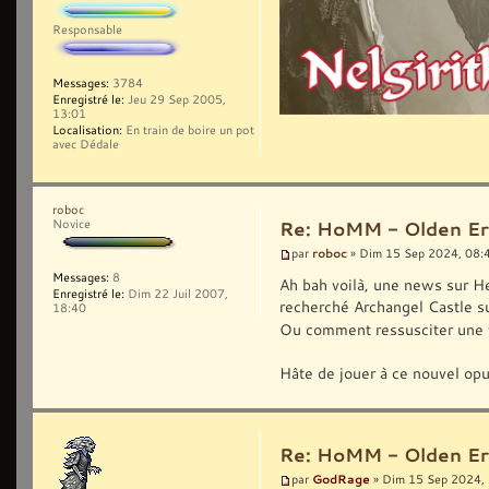
Responsable
Messages:
3784
Enregistré le:
Jeu 29 Sep 2005,
13:01
Localisation:
En train de boire un pot
avec Dédale
roboc
Novice
Re: HoMM - Olden Era 
roboc
par
» Dim 15 Sep 2024, 08:
Messages:
8
Ah bah voilà, une news sur He
Enregistré le:
Dim 22 Juil 2007,
recherché Archangel Castle su
18:40
Ou comment ressusciter une v
Hâte de jouer à ce nouvel opus
Re: HoMM - Olden Era 
GodRage
par
» Dim 15 Sep 2024,