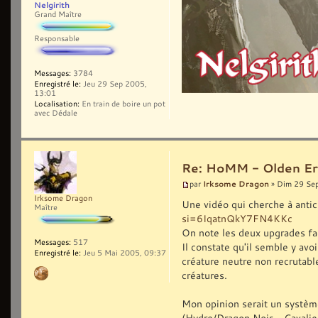
Nelgirith
Grand Maître
Responsable
Messages:
3784
Enregistré le:
Jeu 29 Sep 2005,
13:01
Localisation:
En train de boire un pot
avec Dédale
Re: HoMM - Olden Era 
Irksome Dragon
par
» Dim 29 Se
Irksome Dragon
Une vidéo qui cherche à antic
Maître
si=6IqatnQkY7FN4KKc
On note les deux upgrades f
Messages:
517
Il constate qu'il semble y avoi
Enregistré le:
Jeu 5 Mai 2005, 09:37
créature neutre non recrutable
créatures.
Mon opinion serait un système
(Hydre/Dragon Noir - Cavalie