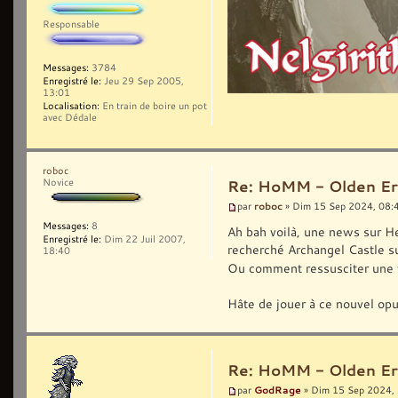
Responsable
Messages:
3784
Enregistré le:
Jeu 29 Sep 2005,
13:01
Localisation:
En train de boire un pot
avec Dédale
roboc
Novice
Re: HoMM - Olden Era 
roboc
par
» Dim 15 Sep 2024, 08:
Messages:
8
Ah bah voilà, une news sur He
Enregistré le:
Dim 22 Juil 2007,
recherché Archangel Castle su
18:40
Ou comment ressusciter une v
Hâte de jouer à ce nouvel opus
Re: HoMM - Olden Era 
GodRage
par
» Dim 15 Sep 2024,