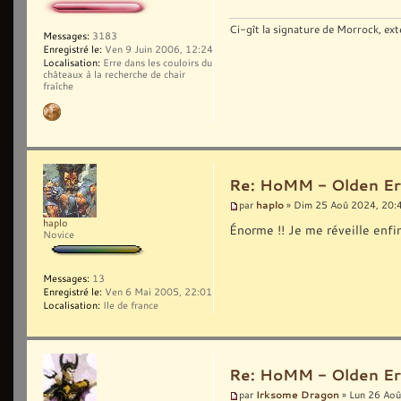
Ci-gît la signature de Morrock, ext
Messages:
3183
Enregistré le:
Ven 9 Juin 2006, 12:24
Localisation:
Erre dans les couloirs du
châteaux à la recherche de chair
fraîche
Re: HoMM - Olden Era 
haplo
par
» Dim 25 Aoû 2024, 20:
haplo
Énorme !! Je me réveille enfi
Novice
Messages:
13
Enregistré le:
Ven 6 Mai 2005, 22:01
Localisation:
Ile de france
Re: HoMM - Olden Era 
Irksome Dragon
par
» Lun 26 Aoû