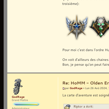
troisième):
Pour moi c'est dans l'ordre 
On voit d'ailleurs des chaines
Bon, je pense qu'on peut faire
Re: HoMM - Olden Era 
GodRage
par
» Lun 26 Aoû 2024, 
La carte d'aventure est soign
GodRage
Grand Maître
Riptor a écrit:
Administrateur