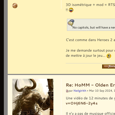
3D isométrique + mod = RTS ?
!!
No capitols, but will have a 
C'est comme dans Heroes 2 al
Je me demande surtout pour com
de mettre à jour le jeu...
Re: HoMM - Olden Era 
Nelgirith
par
» Mar 10 Sep 2024, 
Une vidéo de 12 minutes de 
v=OHj6N6-2y4s
Il n'y a pas de musique offici