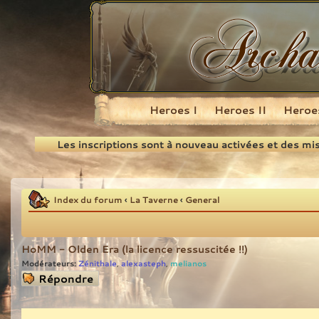
Heroes I
Heroes II
Heroes
Recherche
Les inscriptions sont à nouveau activées et des mi
Index du forum
‹
La Taverne
‹
General
HoMM - Olden Era (la licence ressuscitée !!)
Modérateurs:
Zénithale
alexasteph
melianos
,
,
Répondre