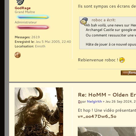
Ils sont sympas ces écrans de 
GodRage
Grand Maître
roboc a écrit:
Administrateur
Ah bah voilà, une news sur Her
Archangel Castle sur google e
Ou comment ressusciter une vi
Messages:
2619
Enregistré le:
Jeu 5 Mai 2005, 22:40
Hâte de jouer à ce nouvel opus.
Localisation:
Enroth
Rebienvenue roboc !
Re: HoMM - Olden Era 
Nelgirith
par
» Jeu 26 Sep 2024, 
Et hop ! Une vidéo présentan
v=_oo47Dw6_5o