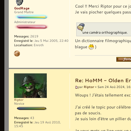
Cool !! Merci Riptor pour ce jo
GodRage
Je vais piocher quelques pass
Grand Maître
Administrateur
une caméra orthographique.
Messages:
2619
Un dictionnaire filmographiq
Enregistré le:
Jeu 5 Mai 2005, 22:40
Localisation:
Enroth
blague
)
Re: HoMM - Olden Era 
Riptor
par
» Sam 24 Aoû 2024, 16
Woups ! J'étais tellement exc
Riptor
Novice
J'ai créé le topic pour célébr
pas de soucis.
Messages:
43
Je suis loin d'être un pillier
Enregistré le:
Jeu 19 Aoû 2010,
15:45
Je vous mets un lien vers un