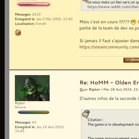
Je vous mets un lien vers un 
https://www.reddit.com/r/her
Messages:
2619
Enregistré le:
Jeu 5 Mai 2005, 22:40
Mais c'est en cours !!!???
G
Localisation:
Enroth
partie de la team de dev ou pa
Si jamais il faut s'ajouter da
https://steamcommunity.com/
Re: HoMM - Olden Era 
Riptor
par
» Mer 28 Aoû 2024, 23
D'autres infos de la seconde 
Riptor
Novice
Citation :
Messages:
43
The game is in development s
Enregistré le:
Jeu 19 Aoû 2010,
15:45
The game announcement was un