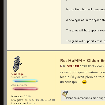
No capitols, but will have a 
A new type of units beyond the
The game will host special ev
The game will support cross-pl
Re: HoMM - Olden Era 
GodRage
par
» Ven 30 Aoû 2024,
ça sent bon quand même, cont
GodRage
bien qu'il y avait plein de tru
Grand Maître
un AAA quoi !!
Administrateur
Messages:
2619
Plans to introduce a mod suppo
Enregistré le:
Jeu 5 Mai 2005, 22:40
Localisation:
Enroth