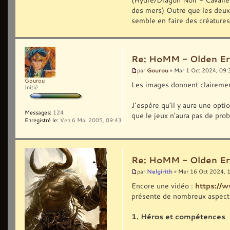
des mers) Outre que les deux
semble en faire des créature
Re: HoMM - Olden Era 
Gourou
par
» Mar 1 Oct 2024, 09:
Gourou
Les images donnent clairemen
Initié
J'espère qu'il y aura une op
Messages:
124
que le jeux n'aura pas de pro
Enregistré le:
Ven 6 Mai 2005, 09:43
Re: HoMM - Olden Era 
Nelgirith
par
» Mer 16 Oct 2024, 
Encore une vidéo :
https:/
présente de nombreux aspects
1. Héros et compétences