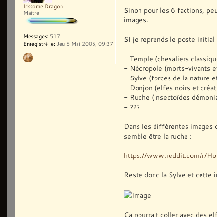
Irksome Dragon
Sinon pour les 6 factions, pe
Maître
images.
Messages:
517
SI je reprends le poste initial 
Enregistré le:
Jeu 5 Mai 2005, 09:37
- Temple (chevaliers classiqu
- Nécropole (morts-vivants e
- Sylve (forces de la nature e
- Donjon (elfes noirs et créat
- Ruche (insectoïdes démoni
- ???
Dans les différentes images o
semble être la ruche :
https://www.reddit.com/r/
Reste donc la Sylve et cette 
Ça pourrait coller avec des el