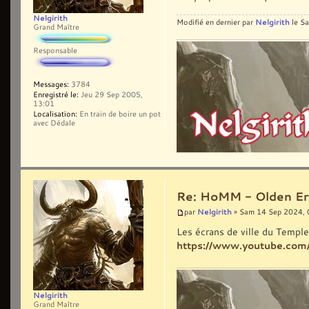
Nelgirith
Nelgirith
Modifié en dernier par
le Sa
Grand Maître
Responsable
Messages:
3784
Enregistré le:
Jeu 29 Sep 2005,
13:01
Localisation:
En train de boire un pot
avec Dédale
Re: HoMM - Olden Era 
Nelgirith
par
» Sam 14 Sep 2024, 
Les écrans de ville du Temple
https://www.youtube.co
Nelgirith
Grand Maître