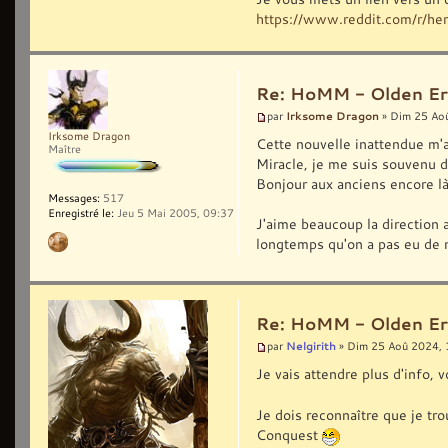
https://www.reddit.com/r/he
Re: HoMM - Olden Era 
Irksome Dragon
par
» Dim 25 Ao
Irksome Dragon
Cette nouvelle inattendue m'a 
Maître
Miracle, je me suis souvenu 
Bonjour aux anciens encore là 
Messages:
517
Enregistré le:
Jeu 5 Mai 2005, 09:37
J'aime beaucoup la direction 
longtemps qu'on a pas eu de ne
Re: HoMM - Olden Era 
Nelgirith
par
» Dim 25 Aoû 2024, 
Je vais attendre plus d'info,
Je dois reconnaître que je tr
Conquest