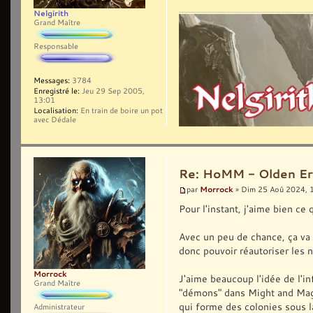
Nelgirith
Grand Maître
Responsable
Messages:
3784
Enregistré le:
Jeu 29 Sep 2005,
13:01
Localisation:
En train de boire un pot
avec Dédale
Re: HoMM - Olden Era 
Morrock
par
» Dim 25 Aoû 2024, 
Pour l'instant, j'aime bien ce
Avec un peu de chance, ça va 
donc pouvoir réautoriser les n
Morrock
J'aime beaucoup l'idée de l'in
Grand Maître
"démons" dans Might and Magic
qui forme des colonies sous la
Administrateur