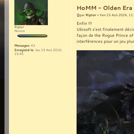
HoMM - Olden Era (l
Riptor
par
» Ven 23 Aoû 2024, 11
Enfin !!!
Riptor
Ubisoft s'est finalement décid
Novice
façon de the Rogue Prince of P
interférences pour un jeu plus
Messages:
43
Enregistré le:
Jeu 19 Aoû 2010,
15:45