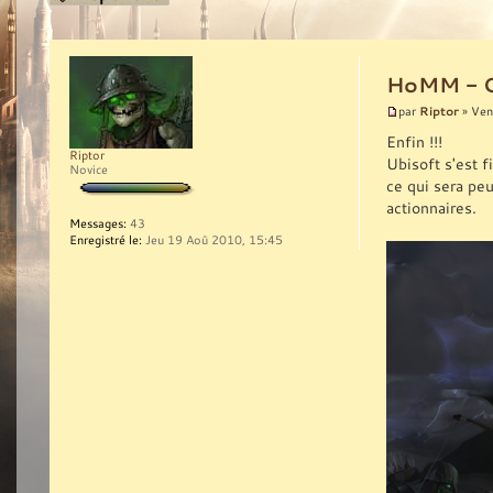
HoMM - Ol
Riptor
par
» Ven
Enfin !!!
Riptor
Ubisoft s'est f
Novice
ce qui sera peu
actionnaires.
Messages:
43
Enregistré le:
Jeu 19 Aoû 2010, 15:45