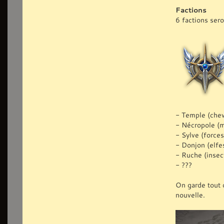
Factions
6 factions ser
- Temple (chev
- Nécropole (m
- Sylve (forces
- Donjon (elfes
- Ruche (inse
- ???
On garde tout 
nouvelle.