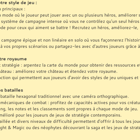
tre style de jeu :
 principaux :
n mode où le joueur peut jouer avec un ou plusieurs héros, améliorer s
n système de campagne intense où vous ne contrôlez qu'un seul héros e
ode pour ceux qui aiment se battre ! Recrutez un héros, améliorez-le,
campagne épique et non linéaire en solo où vous façonnerez l'histoir
à vos propres scénarios ou partagez-les avec d'autres joueurs grâce à 
tre royaume
t stratégie : arpentez la carte du monde pour obtenir des ressources 
hâteau : améliorez votre château et étendez votre royaume.
action qui permettent aux joueurs d'avoir des styles de jeu uniques et 
s batailles
bataille hexagonal traditionnel avec une caméra orthographique.
 mécaniques de combat : profitez de capacités actives pour vos créatu
ng, les notes et les classements sont propres à chaque mode de jeu.
mélioré pour les joueurs de jeux de stratégie contemporains.
aillée et divers niveaux de difficulté permettent d'offrir à tous les jo
ght & Magic ou des néophytes découvrant la saga et les jeux de straté