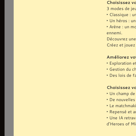
Choisissez vo
3 modes de jeu
‣ Classique : u
‣ Un héros : u
‣ Arène : un m
ennemi.
Découvrez une 
Créez et jouez 
Améliorez vo
‣ Exploration e
‣ Gestion du c
‣ Des lois de f
Choisissez vo
‣ Un champ de 
‣ De nouvelles
‣ Le matchmaki
‣ Repensé et a
‣ Une IA retrav
d'Heroes of Mi