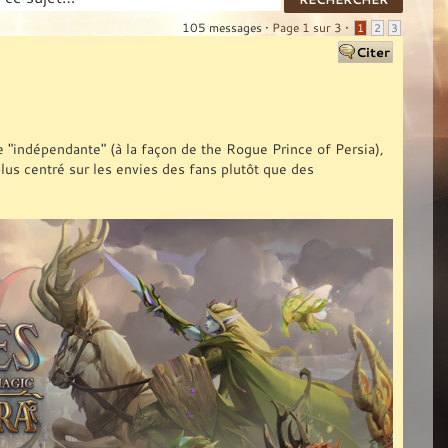
105 messages •
Page
1
sur
3
•
1
2
3
pe "indépendante" (à la façon de the Rogue Prince of Persia),
plus centré sur les envies des fans plutôt que des