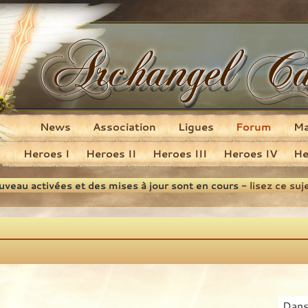
News
Association
Ligues
Forum
M
Heroes I
Heroes II
Heroes III
Heroes IV
He
ouveau activées et des mises à jour sont en cours -
lisez ce suj