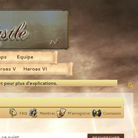
aps
Equipe
roes V
Heroes VI
et
pour plus d'explications.
FAQ
Membres
M’enregistrer
Connexion