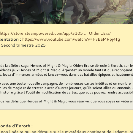
https://store.steampowered.com/app/3105 ... Olden_Era/
entation :
https://www.youtube.com/watch?v=FvBaMRpj4fg
Second trimestre 2025
de la célèbre saga, Heroes of Might & Magic: Olden Era se déroule à Enroth, sur le
cédents jeux Heroes of Might & Magic. Arpentez un monde fantastique regorgeant de
s, levez d'immenses armées et lancez-vous dans des batailles épiques et hautement
o avec une toute nouvelle campagne, de nombreuses cartes inédites et un nombre i
plies de magie et de stratégie avec d'autres joueurs, qu'ils soient alliés ou ennemis
histoire grâce à l'outil de modification de cartes, que vous pouvez rendre accessib
us les défis que Heroes of Might & Magic vous réserve, que vous soyez un vétéran o
onde d'Enroth :
n linéaire qui se déroule sur le mystérieux continent de Jadame, où d