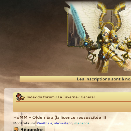
Recherche
Les inscriptions sont à n
Index du forum
‹
La Taverne
‹
General
HoMM - Olden Era (la licence ressuscitée !!)
Modérateurs:
Zénithale
alexasteph
melianos
,
,
Répondre