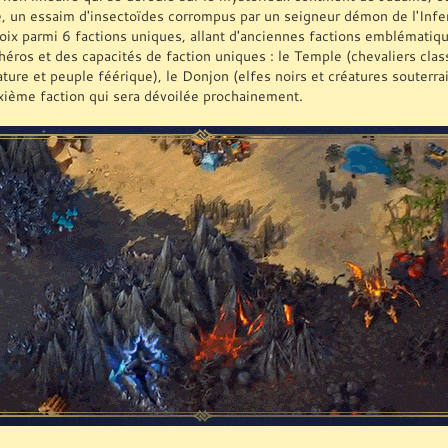
e, un essaim d'insectoïdes corrompus par un seigneur démon de l'Infe
hoix parmi 6 factions uniques, allant d'anciennes factions emblématiq
héros et des capacités de faction uniques : le Temple (chevaliers clas
ature et peuple féérique), le Donjon (elfes noirs et créatures souterr
xième faction qui sera dévoilée prochainement.