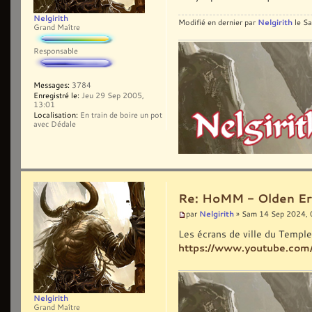
Nelgirith
Nelgirith
Modifié en dernier par
le Sa
Grand Maître
Responsable
Messages:
3784
Enregistré le:
Jeu 29 Sep 2005,
13:01
Localisation:
En train de boire un pot
avec Dédale
Re: HoMM - Olden Era 
Nelgirith
par
» Sam 14 Sep 2024, 
Les écrans de ville du Temple
https://www.youtube.co
Nelgirith
Grand Maître