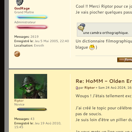
Cool !! Merci Riptor pour ce jo
GodRage
Je vais piocher quelques pass
Grand Maître
Administrateur
une caméra orthographique.
Messages:
2619
Un dictionnaire filmographiq
Enregistré le:
Jeu 5 Mai 2005, 22:40
Localisation:
Enroth
blague
)
Re: HoMM - Olden Era 
Riptor
par
» Sam 24 Aoû 2024, 16
Woups ! J'étais tellement exc
Riptor
Novice
J'ai créé le topic pour célébr
pas de soucis.
Messages:
43
Je suis loin d'être un pillier
Enregistré le:
Jeu 19 Aoû 2010,
15:45
Je vous mets un lien vers un