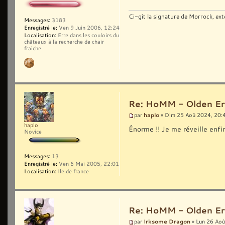
Ci-gît la signature de Morrock, ext
Messages:
3183
Enregistré le:
Ven 9 Juin 2006, 12:24
Localisation:
Erre dans les couloirs du
châteaux à la recherche de chair
fraîche
Re: HoMM - Olden Era 
haplo
par
» Dim 25 Aoû 2024, 20:
haplo
Énorme !! Je me réveille enfi
Novice
Messages:
13
Enregistré le:
Ven 6 Mai 2005, 22:01
Localisation:
Ile de france
Re: HoMM - Olden Era 
Irksome Dragon
par
» Lun 26 Aoû