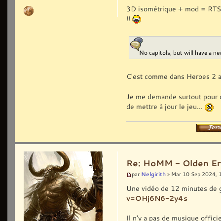
3D isométrique + mod = RTS ?
!!
No capitols, but will have a 
C'est comme dans Heroes 2 al
Je me demande surtout pour com
de mettre à jour le jeu...
Re: HoMM - Olden Era 
Nelgirith
par
» Mar 10 Sep 2024, 
Une vidéo de 12 minutes de 
v=OHj6N6-2y4s
Il n'y a pas de musique offici