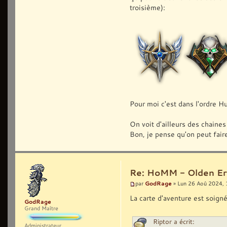
troisième):
Pour moi c'est dans l'ordre 
On voit d'ailleurs des chaines
Bon, je pense qu'on peut faire
Re: HoMM - Olden Era 
GodRage
par
» Lun 26 Aoû 2024, 
La carte d'aventure est soign
GodRage
Grand Maître
Riptor a écrit:
Administrateur