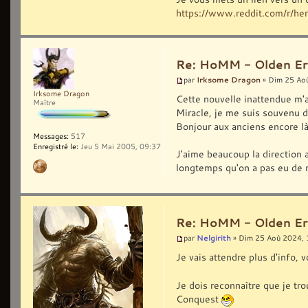
https://www.reddit.com/r/he
Re: HoMM - Olden Era 
Irksome Dragon
par
» Dim 25 Ao
Irksome Dragon
Cette nouvelle inattendue m'a 
Maître
Miracle, je me suis souvenu 
Bonjour aux anciens encore là 
Messages:
517
Enregistré le:
Jeu 5 Mai 2005, 09:37
J'aime beaucoup la direction 
longtemps qu'on a pas eu de ne
Re: HoMM - Olden Era 
Nelgirith
par
» Dim 25 Aoû 2024, 
Je vais attendre plus d'info,
Je dois reconnaître que je tr
Conquest