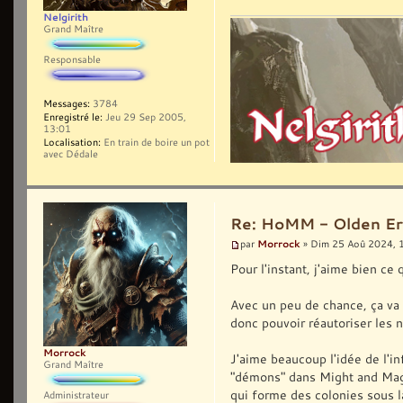
Nelgirith
Grand Maître
Responsable
Messages:
3784
Enregistré le:
Jeu 29 Sep 2005,
13:01
Localisation:
En train de boire un pot
avec Dédale
Re: HoMM - Olden Era 
Morrock
par
» Dim 25 Aoû 2024, 
Pour l'instant, j'aime bien ce
Avec un peu de chance, ça va 
donc pouvoir réautoriser les n
Morrock
J'aime beaucoup l'idée de l'in
Grand Maître
"démons" dans Might and Magic
qui forme des colonies sous la
Administrateur