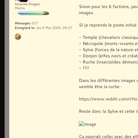
Irksome Dragon
Sinon pour les 6 factions, pe
Maître
images.
Messages:
517
SI je reprends le poste initial 
Enregistré le:
Jeu 5 Mai 2005, 09:37
- Temple (chevaliers classiqu
- Nécropole (morts-vivants e
- Sylve (forces de la nature e
- Donjon (elfes noirs et créat
- Ruche (insectoïdes démoni
- ???
Dans les différentes images o
semble être la ruche :
https://www.reddit.com/r/
Reste donc la Sylve et cette 
Ça pourrait coller avec des el