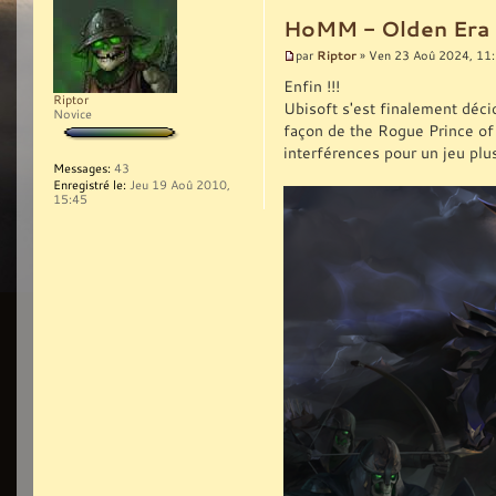
HoMM - Olden Era (l
Riptor
par
» Ven 23 Aoû 2024, 11
Enfin !!!
Riptor
Ubisoft s'est finalement décid
Novice
façon de the Rogue Prince of P
interférences pour un jeu plus
Messages:
43
Enregistré le:
Jeu 19 Aoû 2010,
15:45