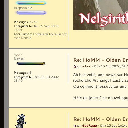
Responsable
Messages:
3784
Enregistré le:
Jeu 29 Sep 2005,
13:01
Localisation:
En train de boire un pot
avec Dédale
roboc
Novice
Re: HoMM - Olden Era 
roboc
par
» Dim 15 Sep 2024, 08:
Messages:
8
Ah bah voilà, une news sur He
Enregistré le:
Dim 22 Juil 2007,
recherché Archangel Castle su
18:40
Ou comment ressusciter une v
Hâte de jouer à ce nouvel opus
Re: HoMM - Olden Era 
GodRage
par
» Dim 15 Sep 2024,