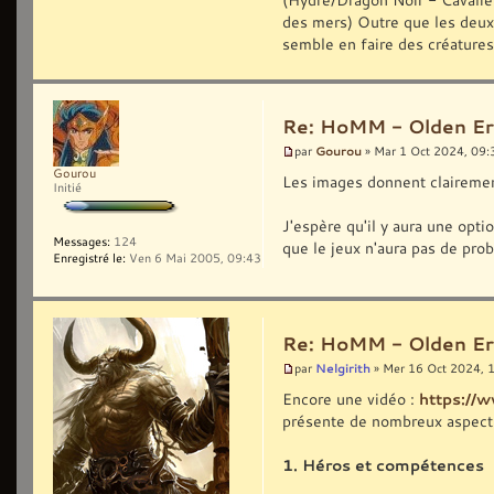
des mers) Outre que les deux
semble en faire des créature
Re: HoMM - Olden Era 
Gourou
par
» Mar 1 Oct 2024, 09:
Gourou
Les images donnent clairemen
Initié
J'espère qu'il y aura une op
Messages:
124
que le jeux n'aura pas de pro
Enregistré le:
Ven 6 Mai 2005, 09:43
Re: HoMM - Olden Era 
Nelgirith
par
» Mer 16 Oct 2024, 
Encore une vidéo :
https:/
présente de nombreux aspects
1. Héros et compétences