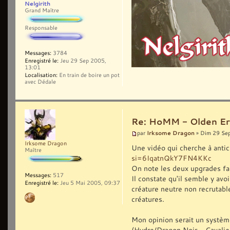
Nelgirith
Grand Maître
Responsable
Messages:
3784
Enregistré le:
Jeu 29 Sep 2005,
13:01
Localisation:
En train de boire un pot
avec Dédale
Re: HoMM - Olden Era 
Irksome Dragon
par
» Dim 29 Se
Irksome Dragon
Une vidéo qui cherche à antic
Maître
si=6IqatnQkY7FN4KKc
On note les deux upgrades f
Messages:
517
Il constate qu'il semble y avoi
Enregistré le:
Jeu 5 Mai 2005, 09:37
créature neutre non recrutable
créatures.
Mon opinion serait un système
(Hydre/Dragon Noir - Cavalie