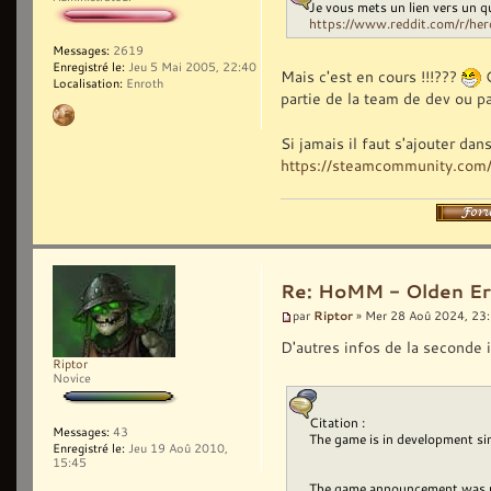
Je vous mets un lien vers un 
https://www.reddit.com/r/her
Messages:
2619
Enregistré le:
Jeu 5 Mai 2005, 22:40
Mais c'est en cours !!!???
G
Localisation:
Enroth
partie de la team de dev ou pa
Si jamais il faut s'ajouter da
https://steamcommunity.com/
Re: HoMM - Olden Era 
Riptor
par
» Mer 28 Aoû 2024, 23
D'autres infos de la seconde 
Riptor
Novice
Citation :
Messages:
43
The game is in development s
Enregistré le:
Jeu 19 Aoû 2010,
15:45
The game announcement was un