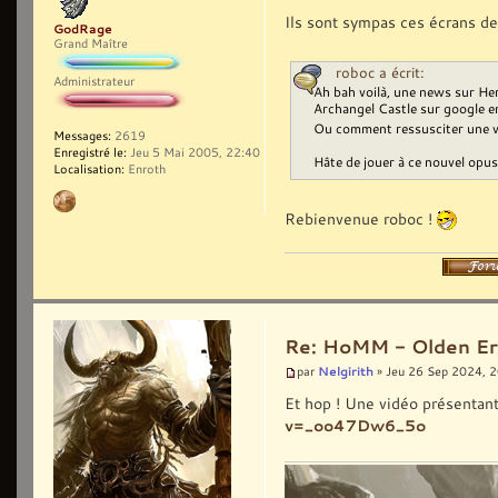
Ils sont sympas ces écrans de 
GodRage
Grand Maître
roboc a écrit:
Administrateur
Ah bah voilà, une news sur Her
Archangel Castle sur google e
Ou comment ressusciter une vi
Messages:
2619
Enregistré le:
Jeu 5 Mai 2005, 22:40
Hâte de jouer à ce nouvel opus.
Localisation:
Enroth
Rebienvenue roboc !
Re: HoMM - Olden Era 
Nelgirith
par
» Jeu 26 Sep 2024, 
Et hop ! Une vidéo présentan
v=_oo47Dw6_5o