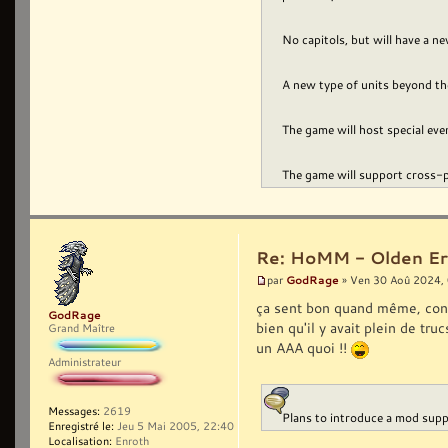
No capitols, but will have a 
A new type of units beyond the
The game will host special ev
The game will support cross-pl
Re: HoMM - Olden Era 
GodRage
par
» Ven 30 Aoû 2024,
ça sent bon quand même, cont
GodRage
bien qu'il y avait plein de tru
Grand Maître
un AAA quoi !!
Administrateur
Messages:
2619
Plans to introduce a mod suppo
Enregistré le:
Jeu 5 Mai 2005, 22:40
Localisation:
Enroth