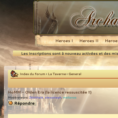
Heroes I
Heroes II
Heroes
Recherche
Les inscriptions sont à nouveau activées et des mi
Index du forum
‹
La Taverne
‹
General
HoMM - Olden Era (la licence ressuscitée !!)
Modérateurs:
Zénithale
alexasteph
melianos
,
,
Répondre