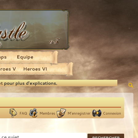
aps
Equipe
roes V
Heroes VI
et
pour plus d'explications.
FAQ
Membres
M’enregistrer
Connexion