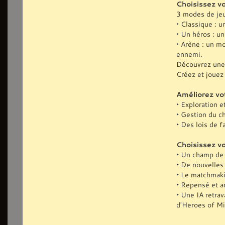
Choisissez vo
3 modes de jeu
‣ Classique : u
‣ Un héros : u
‣ Arène : un m
ennemi.
Découvrez une 
Créez et jouez 
Améliorez vo
‣ Exploration e
‣ Gestion du c
‣ Des lois de f
Choisissez vo
‣ Un champ de 
‣ De nouvelles
‣ Le matchmaki
‣ Repensé et a
‣ Une IA retrav
d'Heroes of Mi