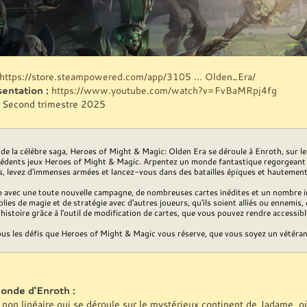
https://store.steampowered.com/app/3105 ... Olden_Era/
entation :
https://www.youtube.com/watch?v=FvBaMRpj4fg
Second trimestre 2025
de la célèbre saga, Heroes of Might & Magic: Olden Era se déroule à Enroth, sur le
cédents jeux Heroes of Might & Magic. Arpentez un monde fantastique regorgeant de
s, levez d'immenses armées et lancez-vous dans des batailles épiques et hautement
o avec une toute nouvelle campagne, de nombreuses cartes inédites et un nombre i
plies de magie et de stratégie avec d'autres joueurs, qu'ils soient alliés ou ennemis
histoire grâce à l'outil de modification de cartes, que vous pouvez rendre accessib
us les défis que Heroes of Might & Magic vous réserve, que vous soyez un vétéran o
onde d'Enroth :
n linéaire qui se déroule sur le mystérieux continent de Jadame, où d