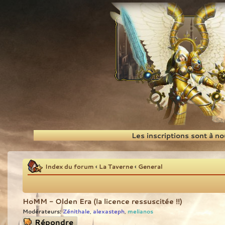
Recherche
Les inscriptions sont à n
Index du forum
‹
La Taverne
‹
General
HoMM - Olden Era (la licence ressuscitée !!)
Modérateurs:
Zénithale
alexasteph
melianos
,
,
Répondre