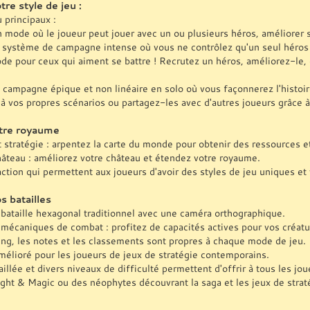
tre style de jeu :
 principaux :
n mode où le joueur peut jouer avec un ou plusieurs héros, améliorer s
n système de campagne intense où vous ne contrôlez qu'un seul héros e
ode pour ceux qui aiment se battre ! Recrutez un héros, améliorez-le,
campagne épique et non linéaire en solo où vous façonnerez l'histoir
à vos propres scénarios ou partagez-les avec d'autres joueurs grâce à 
tre royaume
t stratégie : arpentez la carte du monde pour obtenir des ressources 
hâteau : améliorez votre château et étendez votre royaume.
action qui permettent aux joueurs d'avoir des styles de jeu uniques et 
s batailles
bataille hexagonal traditionnel avec une caméra orthographique.
 mécaniques de combat : profitez de capacités actives pour vos créatu
ng, les notes et les classements sont propres à chaque mode de jeu.
mélioré pour les joueurs de jeux de stratégie contemporains.
aillée et divers niveaux de difficulté permettent d'offrir à tous les jo
ght & Magic ou des néophytes découvrant la saga et les jeux de straté