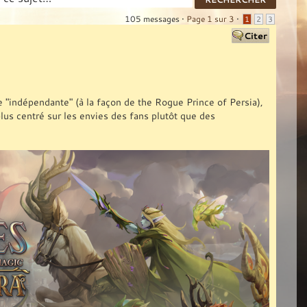
105 messages •
Page
1
sur
3
•
1
2
3
pe "indépendante" (à la façon de the Rogue Prince of Persia),
plus centré sur les envies des fans plutôt que des