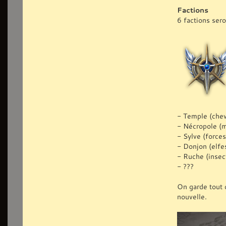
Factions
6 factions ser
- Temple (chev
- Nécropole (m
- Sylve (forces
- Donjon (elfes
- Ruche (inse
- ???
On garde tout 
nouvelle.