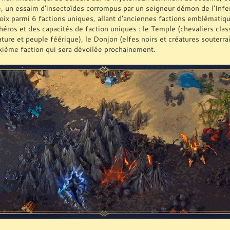
e, un essaim d'insectoïdes corrompus par un seigneur démon de l'Infe
hoix parmi 6 factions uniques, allant d'anciennes factions emblématiq
héros et des capacités de faction uniques : le Temple (chevaliers clas
ature et peuple féérique), le Donjon (elfes noirs et créatures souterr
xième faction qui sera dévoilée prochainement.