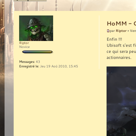
HoMM - Ol
Riptor
par
» Ven
Enfin !!!
Riptor
Ubisoft s'est f
Novice
ce qui sera peu
actionnaires.
Messages:
43
Enregistré le:
Jeu 19 Aoû 2010, 15:45