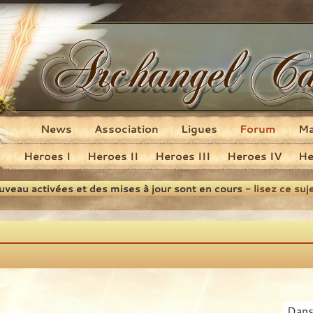
News
Association
Ligues
Forum
M
Heroes I
Heroes II
Heroes III
Heroes IV
He
ouveau activées et des mises à jour sont en cours -
lisez ce suj