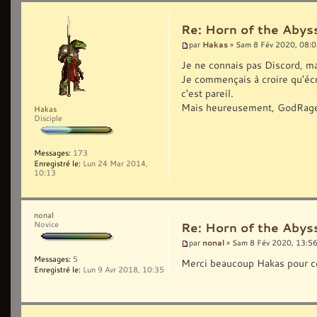
Re: Horn of the Abyss
Hakas
par
» Sam 8 Fév 2020, 08:
Je ne connais pas Discord, ma
Je commençais à croire qu'écri
c'est pareil.
Mais heureusement, GodRage i
Hakas
Disciple
Messages:
173
Enregistré le:
Lun 24 Mar 2014,
10:13
nonal
Novice
Re: Horn of the Abyss
nonal
par
» Sam 8 Fév 2020, 13:5
Messages:
5
Merci beaucoup Hakas pour ce
Enregistré le:
Lun 9 Avr 2018, 10:35