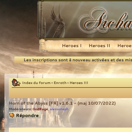
Heroes I
Heroes II
Heroes
Recherche
Les inscriptions sont à nouveau activées et des mi
Index du forum
‹
Enroth
‹
Heroes III
Horn of the Abyss [FR] v1.6.1 - (maj 10/07/2022)
Modérateurs:
GodRage
alexasteph
,
Répondre