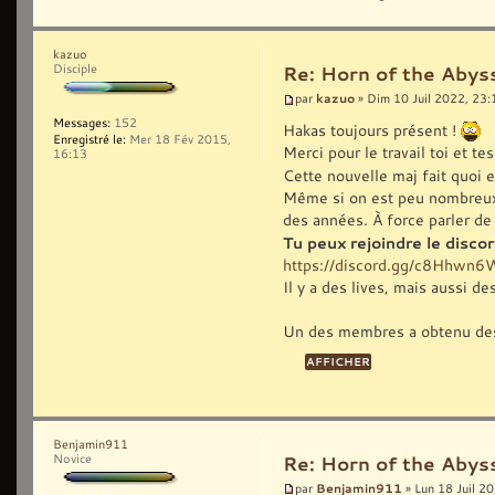
kazuo
Disciple
Re: Horn of the Abys
kazuo
par
» Dim 10 Juil 2022, 23:
Messages:
152
Hakas toujours présent !
Enregistré le:
Mer 18 Fév 2015,
Merci pour le travail toi et 
16:13
Cette nouvelle maj fait quoi 
Même si on est peu nombreux, ç
des années. À force parler de 
Tu peux rejoindre le disc
https://discord.gg/c8Hhwn
Il y a des lives, mais aussi d
Un des membres a obtenu des
Benjamin911
Novice
Re: Horn of the Abys
Benjamin911
par
» Lun 18 Juil 2