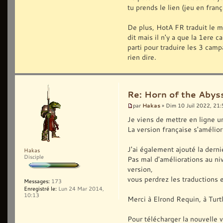
tu prends le lien (jeu en franç
De plus, HotA FR traduit le m
dit mais il n'y a que la 1ere 
parti pour traduire les 3 ca
rien dire.
Re: Horn of the Abys
Hakas
par
» Dim 10 Juil 2022, 21
Je viens de mettre en ligne un
La version française s'améli
J'ai également ajouté la der
Hakas
Disciple
Pas mal d'améliorations au n
version,
vous perdrez les traductions e
Messages:
173
Enregistré le:
Lun 24 Mar 2014,
10:13
Merci à Elrond Requin, à Turtl
Pour télécharger la nouvelle ve