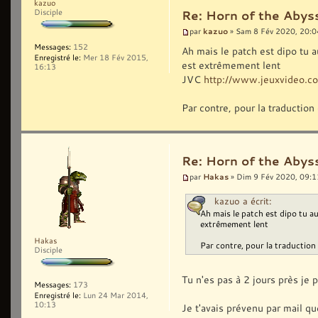
kazuo
Disciple
Re: Horn of the Abyss
kazuo
par
» Sam 8 Fév 2020, 20:0
Messages:
152
Ah mais le patch est dipo tu a
Enregistré le:
Mer 18 Fév 2015,
est extrêmement lent
16:13
JVC
http://www.jeuxvideo.
Par contre, pour la traductio
Re: Horn of the Abyss
Hakas
par
» Dim 9 Fév 2020, 09:1
kazuo a écrit:
Ah mais le patch est dipo tu au
extrêmement lent
Hakas
Par contre, pour la traductio
Disciple
Tu n'es pas à 2 jours près je 
Messages:
173
Enregistré le:
Lun 24 Mar 2014,
10:13
Je t'avais prévenu par mail que