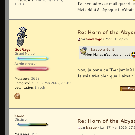
J'ai son adresse mail quand je 
16:13
Mais déjà à l'époque il n'était
Re: Horn of the Abys
GodRage
par
» Mer 21 Sep 2022,
kazuo a écrit:
GodRage
Grand Maître
Non Hakas n'est pas un bot
Administrateur
Non, je parle de "Benjamin911
Je sais très bien que Hakas n'
Messages:
2619
Enregistré le:
Jeu 5 Mai 2005, 22:40
Localisation:
Enroth
kazuo
Disciple
Re: Horn of the Abys
kazuo
par
» Lun 27 Mar 2023, 17:
Messages:
152