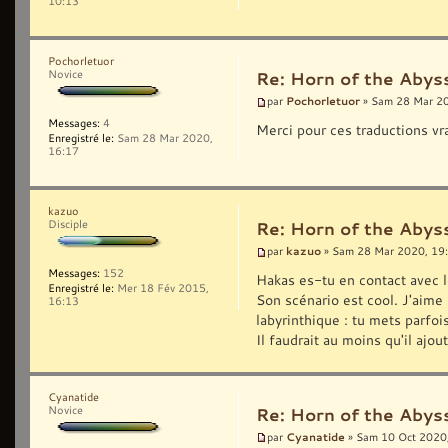
10:13
Pochorletuor
Novice
Re: Horn of the Abyss
Pochorletuor
par
» Sam 28 Mar 2
Messages:
4
Merci pour ces traductions v
Enregistré le:
Sam 28 Mar 2020,
16:17
kazuo
Disciple
Re: Horn of the Abyss
kazuo
par
» Sam 28 Mar 2020, 19
Messages:
152
Hakas es-tu en contact avec l
Enregistré le:
Mer 18 Fév 2015,
Son scénario est cool. J'aime
16:13
labyrinthique : tu mets parfoi
Il faudrait au moins qu'il ajou
Cyanatide
Novice
Re: Horn of the Abyss
Cyanatide
par
» Sam 10 Oct 2020