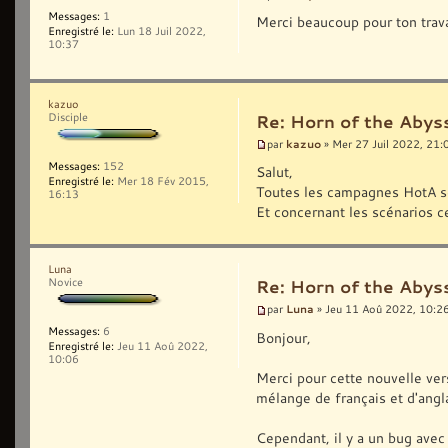
Messages:
1
Merci beaucoup pour ton trav
Enregistré le:
Lun 18 Juil 2022,
10:37
kazuo
Disciple
Re: Horn of the Abys
kazuo
par
» Mer 27 Juil 2022, 21:
Messages:
152
Salut,
Enregistré le:
Mer 18 Fév 2015,
Toutes les campagnes HotA so
16:13
Et concernant les scénarios c
Luna
Novice
Re: Horn of the Abys
Luna
par
» Jeu 11 Aoû 2022, 10:2
Messages:
6
Bonjour,
Enregistré le:
Jeu 11 Aoû 2022,
10:06
Merci pour cette nouvelle vers
mélange de français et d'angla
Cependant, il y a un bug avec