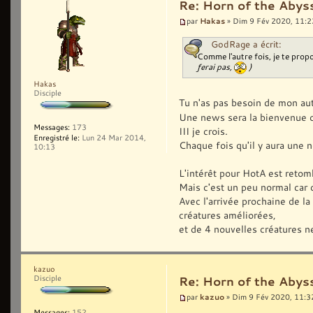
Re: Horn of the Abyss
Hakas
par
» Dim 9 Fév 2020, 11:2
GodRage a écrit:
Comme l'autre fois, je te propo
ferai pas,
)
Hakas
Disciple
Tu n'as pas besoin de mon aut
Une news sera la bienvenue o
Messages:
173
III je crois.
Enregistré le:
Lun 24 Mar 2014,
Chaque fois qu'il y aura une 
10:13
L'intérêt pour HotA est retom
Mais c'est un peu normal car c
Avec l'arrivée prochaine de la
créatures améliorées,
et de 4 nouvelles créatures n
kazuo
Disciple
Re: Horn of the Abyss
kazuo
par
» Dim 9 Fév 2020, 11:3
Messages:
152