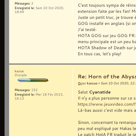
Messages:
2
C'est toujours sympa de réins
Enregistré le:
Sam 10 Oct 2020,
extension faite par les fan! M
18:49
Juste un petit truc, je trouv
GOG installé en anglais (si on 
J'ai testé:
HOTA GOG sur jeu GOG FR: ça 
menu principale est un peu b
HOTA Shadow of Death sur je
En tous cas, let's play!
kazuo
Disciple
Re: Horn of the Abyss
kazuo
par
» Sam 10 Oct 2020, 22
Messages:
152
Salut
Cyanatide
Enregistré le:
Mer 18 Fév 2015,
Il n'y a plus personne sur ce s
16:13
https://www.jeuxvideo.com/f
Là-bas aussi c'est vide mais 
Sinon, concernant ta remarque,
peu mal expliqué par Hakas les
Le patch HotA FR traduit le j