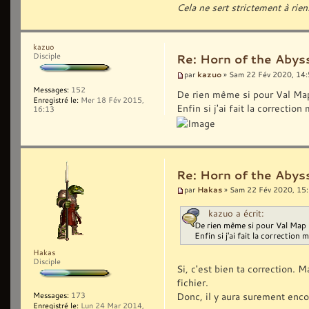
Cela ne sert strictement à rien
kazuo
Disciple
Re: Horn of the Abyss
kazuo
par
» Sam 22 Fév 2020, 14
Messages:
152
De rien même si pour Val Map 
Enregistré le:
Mer 18 Fév 2015,
Enfin si j'ai fait la correctio
16:13
Re: Horn of the Abyss
Hakas
par
» Sam 22 Fév 2020, 15
kazuo a écrit:
De rien même si pour Val Map 1
Enfin si j'ai fait la correction 
Hakas
Disciple
Si, c'est bien ta correction. 
fichier.
Donc, il y aura surement enco
Messages:
173
Enregistré le:
Lun 24 Mar 2014,