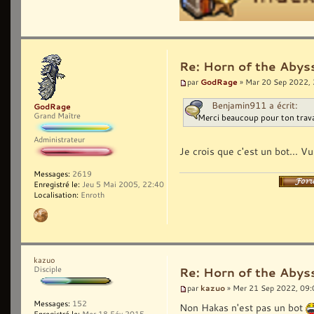
Re: Horn of the Abys
GodRage
par
» Mar 20 Sep 2022,
Benjamin911 a écrit:
GodRage
Grand Maître
Merci beaucoup pour ton trava
Administrateur
Je crois que c'est un bot... Vu
Messages:
2619
Enregistré le:
Jeu 5 Mai 2005, 22:40
Localisation:
Enroth
kazuo
Disciple
Re: Horn of the Abys
kazuo
par
» Mer 21 Sep 2022, 09:
Messages:
152
Non Hakas n'est pas un bot
Enregistré le:
Mer 18 Fév 2015,