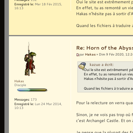
Oui le site est extrêmement pé
Enregistré le:
Mer 18 Fév 2015,
En effet, tu as remonté un vieu
16:13
Hakas n'hésite pas à sortir d'
Quand les fichiers à traduire 
Re: Horn of the Abyss
Hakas
par
» Dim 9 Fév 2020, 12:2
kazuo a écrit:
Oui le site est extrêmement pén
En effet, tu as remonté un vieux
Hakas n'hésite pas à sortir d'A
Hakas
Disciple
Quand les fichiers à traduire a
Messages:
173
Pour la relecture on verra quan
Enregistré le:
Lun 24 Mar 2014,
10:13
Sinon, je ne vois pas trop où 
c'est Archangel Castle. Et on 
Je pense que la plupart des fa