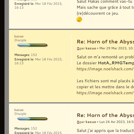
Salut Hakas comment vas-tu 
Enregistré le:
Mer 18 Fév 2015,
Mais sache que grâce à tout to
16:13
(re)découvrent ce jeu.
kazuo
Disciple
Re: Horn of the Abys
kazuo
par
» Mer 29 Mar 2023, 10
Messages:
152
Salut on m'a remonté un probl
Enregistré le:
Mer 18 Fév 2015,
Le dossier
HotA_RMGTemp
16:13
https://image.noelshack.co
Les fichiers sont mal placés à 
copier et les mettre dans le
https://image.noelshack.co
kazuo
Disciple
Re: Horn of the Abys
kazuo
par
» Lun 24 Avr 2023, 16:
Messages:
152
Salut j'ai appris que la tradu
Enregistré le:
Mer 18 Fév 2015,