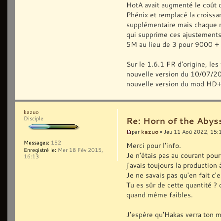
HotA avait augmenté le coût 
Phénix et remplacé la croiss
supplémentaire mais chaque mi
qui supprime ces ajustements
5M au lieu de 3 pour 9000 +
Sur le 1.6.1 FR d'origine, les
nouvelle version du 10/07/2022
nouvelle version du mod HD+
kazuo
Disciple
Re: Horn of the Abys
kazuo
par
» Jeu 11 Aoû 2022, 15:
Messages:
152
Merci pour l'info.
Enregistré le:
Mer 18 Fév 2015,
Je n'étais pas au courant pou
16:13
j'avais toujours la production 
Je ne savais pas qu'en fait c
Tu es sûr de cette quantité ? c
quand même faibles.
J'espère qu'Hakas verra ton