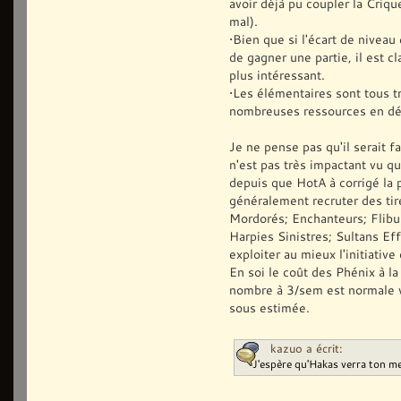
avoir déjà pu coupler la Crique
mal).
•Bien que si l'écart de nivea
de gagner une partie, il est c
plus intéressant.
•Les élémentaires sont tous tr
nombreuses ressources en déb
Je ne pense pas qu'il serait 
n'est pas très impactant vu qu
depuis que HotA à corrigé la 
généralement recruter des tir
Mordorés; Enchanteurs; Flibu
Harpies Sinistres; Sultans Effr
exploiter au mieux l'initiative
En soi le coût des Phénix à l
nombre à 3/sem est normale v
sous estimée.
kazuo a écrit:
J'espère qu'Hakas verra ton 