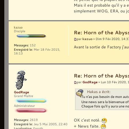
Mais il est probable qu'il y a
simplement WOG, ERA, ou jouer
kazuo
Disciple
Re: Horn of the Abyss
kazuo
par
» Dim 9 Fév 2020, 14:3
Messages:
152
Avant la sortie de Factory j'
Enregistré le:
Mer 18 Fév 2015,
16:13
Re: Horn of the Abyss
GodRage
par
» Lun 10 Fév 2020, 
Hakas a écrit:
GodRage
Grand Maître
Tu n'as pas besoin de mon auto
Une news sera la bienvenue of 
Administrateur
Chaque fois qu'il y aura une n
OK c'est noté.
Messages:
2619
Enregistré le:
Jeu 5 Mai 2005, 22:40
+ News faite.
Localisation:
Enroth