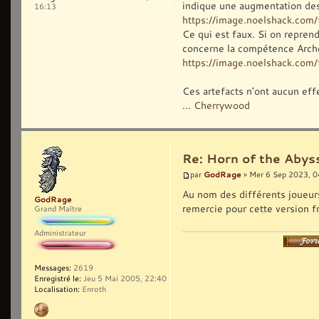
indique une augmentation des
16:13
https://image.noelshack.co
Ce qui est faux. Si on reprend
concerne la compétence Arche
https://image.noelshack.com/f
Ces artefacts n'ont aucun eff
... Cherrywood
Re: Horn of the Abys
GodRage
par
» Mer 6 Sep 2023, 0
Au nom des différents joueurs 
GodRage
remercie pour cette version f
Grand Maître
Administrateur
Messages:
2619
Enregistré le:
Jeu 5 Mai 2005, 22:40
Localisation:
Enroth