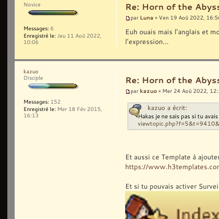
Novice
Re: Horn of the Abys
Luna
par
» Ven 19 Aoû 2022, 16:5
Messages:
6
Euh ouais mais l'anglais et mo
Enregistré le:
Jeu 11 Aoû 2022,
l'expression...
10:06
kazuo
Disciple
Re: Horn of the Abys
kazuo
par
» Mer 24 Aoû 2022, 12
Messages:
152
kazuo a écrit:
Enregistré le:
Mer 18 Fév 2015,
Hakas je ne sais pas si tu avai
16:13
viewtopic.php?f=5&t=9410
Et aussi ce Template à ajoute
https://www.h3templates.co
Et si tu pouvais activer Surve