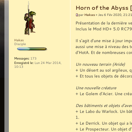
Horn of the Abyss 
Hakas
par
» Jeu 6 Fév 2020, 21:2
Présentation de la dernière v
Inclus le Mod HD+ 5.0 RC79
Il s'agit d'une mise à jour i
Hakas
Disciple
aussi une mise à niveau des t
d'HotA. Et de nombreuses corr
Messages:
173
Enregistré le:
Lun 24 Mar 2014,
Un nouveau terrain (Aride)
10:13
+ Un désert au sol argileux, qu
+ Et tous les objets de décora
Une nouvelle créature
+ Le Golem d'Acier. Une créa
Des bâtiments et objets d'ave
+ Le Labo du Warlock. Un bât
1.
+ Le Derrick. Un objet qui a 
+ Le Prospecteur. Un objet d'