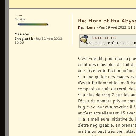
Luna
Novice
Re: Horn of the Abys
Luna
par
» Ven 19 Aoû 2022, 14:2
Messages:
6
kazuo a écrit:
Enregistré le:
Jeu 11 Aoû 2022,
Néanmoins, ce n'est pas plus 
10:06
C'est vite dit, pour moi sa pl
créatures mais plus du fait d
une excellente faction même 
•Il a une guilde des mages av
d'avoir facilement les maîtri
comparé au coût de reroll des
•Il a plus de rang 7 que les a
l'écart de nombre pris en comp
bug avec leur résurrection il 
et c'est actuellement 15 avec
•Il a la meilleure initiative d
d'être négligeable, en prenant
maître on peut très bien attaq