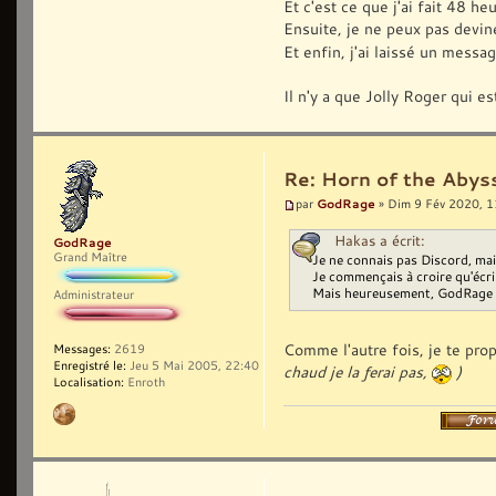
Et c'est ce que j'ai fait 48 he
Ensuite, je ne peux pas devin
Et enfin, j'ai laissé un messa
Il n'y a que Jolly Roger qui es
Re: Horn of the Abyss
GodRage
par
» Dim 9 Fév 2020, 1
Hakas a écrit:
GodRage
Grand Maître
Je ne connais pas Discord, mais
Je commençais à croire qu'écrir
Mais heureusement, GodRage is 
Administrateur
Comme l'autre fois, je te pro
Messages:
2619
Enregistré le:
Jeu 5 Mai 2005, 22:40
chaud je la ferai pas,
)
Localisation:
Enroth