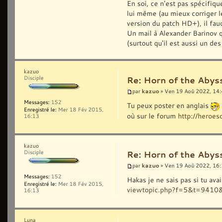
En soi, ce n'est pas spécifiqu
lui même (au mieux corriger l
version du patch HD+), il fau
Un mail à Alexander Barinov q
(surtout qu'il est aussi un de
kazuo
Disciple
Re: Horn of the Abys
kazuo
par
» Ven 19 Aoû 2022, 14
Messages:
152
Tu peux poster en anglais
Enregistré le:
Mer 18 Fév 2015,
où sur le forum
http://hero
16:13
kazuo
Disciple
Re: Horn of the Abys
kazuo
par
» Ven 19 Aoû 2022, 16
Messages:
152
Hakas je ne sais pas si tu ava
Enregistré le:
Mer 18 Fév 2015,
viewtopic.php?f=5&t=9410
16:13
Luna