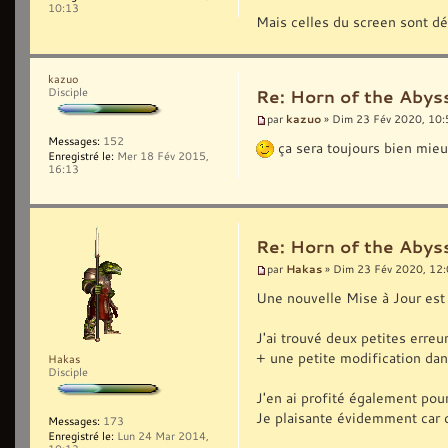
10:13
Mais celles du screen sont dé
kazuo
Disciple
Re: Horn of the Abyss
kazuo
par
» Dim 23 Fév 2020, 10:
Messages:
152
ça sera toujours bien mieux
Enregistré le:
Mer 18 Fév 2015,
16:13
Re: Horn of the Abyss
Hakas
par
» Dim 23 Fév 2020, 12
Une nouvelle Mise à Jour est 
J'ai trouvé deux petites erreu
+ une petite modification dans
Hakas
Disciple
J'en ai profité également pou
Je plaisante évidemment car c'
Messages:
173
Enregistré le:
Lun 24 Mar 2014,