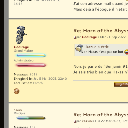
J'ai son adresse mail quand je 
16:13
Mais déjà à l'époque il n'était
Re: Horn of the Abys
GodRage
par
» Mer 21 Sep 2022,
kazuo a écrit:
GodRage
Grand Maître
Non Hakas n'est pas un bot
Administrateur
Non, je parle de "Benjamin911
Je sais très bien que Hakas n'
Messages:
2619
Enregistré le:
Jeu 5 Mai 2005, 22:40
Localisation:
Enroth
kazuo
Disciple
Re: Horn of the Abys
kazuo
par
» Lun 27 Mar 2023, 17:
Messages:
152