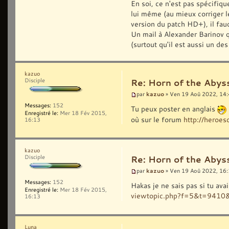
En soi, ce n'est pas spécifiqu
lui même (au mieux corriger l
version du patch HD+), il fau
Un mail à Alexander Barinov q
(surtout qu'il est aussi un de
kazuo
Disciple
Re: Horn of the Abys
kazuo
par
» Ven 19 Aoû 2022, 14
Messages:
152
Tu peux poster en anglais
Enregistré le:
Mer 18 Fév 2015,
où sur le forum
http://hero
16:13
kazuo
Disciple
Re: Horn of the Abys
kazuo
par
» Ven 19 Aoû 2022, 16
Messages:
152
Hakas je ne sais pas si tu ava
Enregistré le:
Mer 18 Fév 2015,
viewtopic.php?f=5&t=9410
16:13
Luna