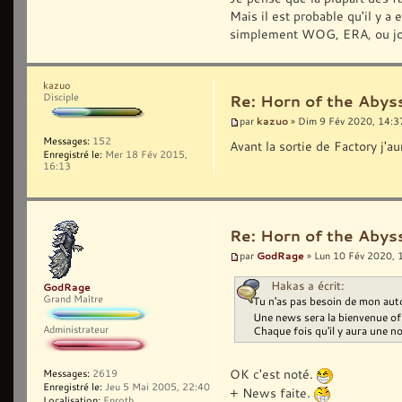
Mais il est probable qu'il y a
simplement WOG, ERA, ou jouer
kazuo
Disciple
Re: Horn of the Abyss
kazuo
par
» Dim 9 Fév 2020, 14:3
Messages:
152
Avant la sortie de Factory j'
Enregistré le:
Mer 18 Fév 2015,
16:13
Re: Horn of the Abyss
GodRage
par
» Lun 10 Fév 2020, 
Hakas a écrit:
GodRage
Grand Maître
Tu n'as pas besoin de mon auto
Une news sera la bienvenue of 
Administrateur
Chaque fois qu'il y aura une n
OK c'est noté.
Messages:
2619
Enregistré le:
Jeu 5 Mai 2005, 22:40
+ News faite.
Localisation:
Enroth