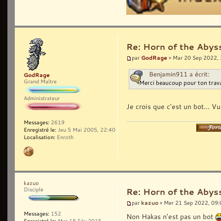
Re: Horn of the Abys
GodRage
par
» Mar 20 Sep 2022,
Benjamin911 a écrit:
GodRage
Grand Maître
Merci beaucoup pour ton trava
Administrateur
Je crois que c'est un bot... Vu
Messages:
2619
Enregistré le:
Jeu 5 Mai 2005, 22:40
Localisation:
Enroth
kazuo
Disciple
Re: Horn of the Abys
kazuo
par
» Mer 21 Sep 2022, 09:
Messages:
152
Non Hakas n'est pas un bot
Enregistré le:
Mer 18 Fév 2015,