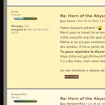
kazuo
Disciple
Re: Horn of the Abys
kazuo
par
» Dim 10 Juil 2022, 23:
Messages:
152
Hakas toujours présent !
Enregistré le:
Mer 18 Fév 2015,
Merci pour le travail toi et 
16:13
Cette nouvelle maj fait quoi 
Même si on est peu nombreux, ç
des années. À force parler de 
Tu peux rejoindre le disc
https://discord.gg/c8Hhwn
Il y a des lives, mais aussi d
Un des membres a obtenu des
Benjamin911
Novice
Re: Horn of the Abys
Benjamin911
par
» Lun 18 Juil 2