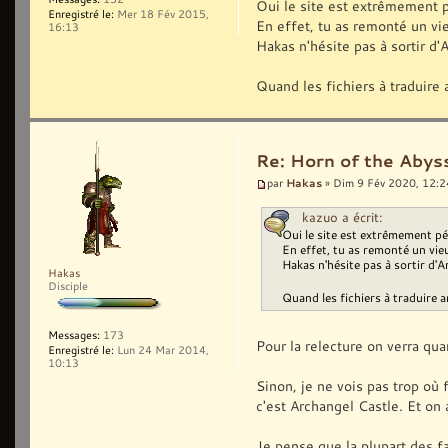
Oui le site est extrêmement pé
Enregistré le:
Mer 18 Fév 2015,
En effet, tu as remonté un vieu
16:13
Hakas n'hésite pas à sortir d'
Quand les fichiers à traduire 
Re: Horn of the Abyss
Hakas
par
» Dim 9 Fév 2020, 12:2
kazuo a écrit:
Oui le site est extrêmement pén
En effet, tu as remonté un vieux
Hakas n'hésite pas à sortir d'A
Hakas
Disciple
Quand les fichiers à traduire a
Messages:
173
Pour la relecture on verra quan
Enregistré le:
Lun 24 Mar 2014,
10:13
Sinon, je ne vois pas trop où 
c'est Archangel Castle. Et on 
Je pense que la plupart des fa