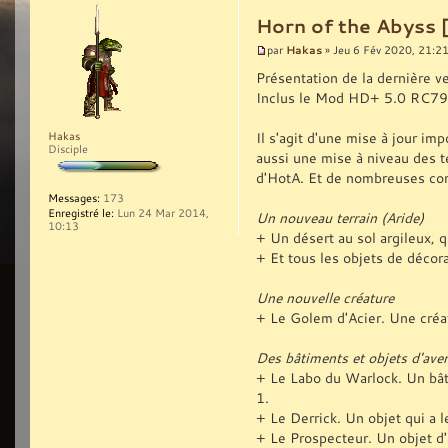
Horn of the Abyss 
Hakas
par
» Jeu 6 Fév 2020, 21:2
Présentation de la dernière v
Inclus le Mod HD+ 5.0 RC79
Il s'agit d'une mise à jour i
Hakas
Disciple
aussi une mise à niveau des t
d'HotA. Et de nombreuses corr
Messages:
173
Enregistré le:
Lun 24 Mar 2014,
Un nouveau terrain (Aride)
10:13
+ Un désert au sol argileux, qu
+ Et tous les objets de décora
Une nouvelle créature
+ Le Golem d'Acier. Une créa
Des bâtiments et objets d'ave
+ Le Labo du Warlock. Un bât
1.
+ Le Derrick. Un objet qui a 
+ Le Prospecteur. Un objet d'