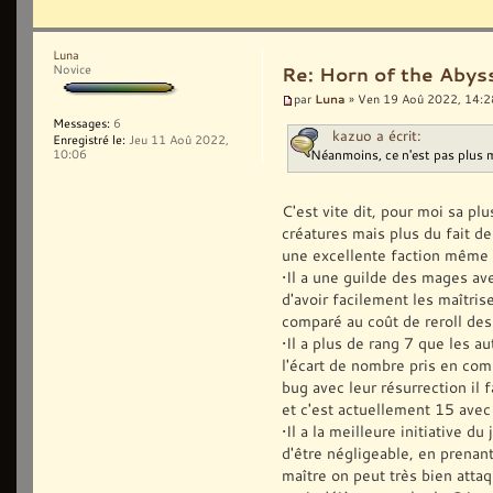
Luna
Novice
Re: Horn of the Abys
Luna
par
» Ven 19 Aoû 2022, 14:2
Messages:
6
kazuo a écrit:
Enregistré le:
Jeu 11 Aoû 2022,
Néanmoins, ce n'est pas plus 
10:06
C'est vite dit, pour moi sa pl
créatures mais plus du fait d
une excellente faction même 
•Il a une guilde des mages av
d'avoir facilement les maîtri
comparé au coût de reroll des
•Il a plus de rang 7 que les a
l'écart de nombre pris en comp
bug avec leur résurrection il 
et c'est actuellement 15 avec
•Il a la meilleure initiative d
d'être négligeable, en prenant
maître on peut très bien attaq