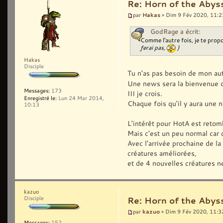
Re: Horn of the Abyss
Hakas
par
» Dim 9 Fév 2020, 11:2
GodRage a écrit:
Comme l'autre fois, je te propo
ferai pas,
)
Hakas
Disciple
Tu n'as pas besoin de mon aut
Une news sera la bienvenue o
Messages:
173
III je crois.
Enregistré le:
Lun 24 Mar 2014,
Chaque fois qu'il y aura une 
10:13
L'intérêt pour HotA est retom
Mais c'est un peu normal car c
Avec l'arrivée prochaine de la
créatures améliorées,
et de 4 nouvelles créatures n
kazuo
Disciple
Re: Horn of the Abyss
kazuo
par
» Dim 9 Fév 2020, 11:3
Messages:
152