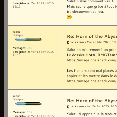
Salut Hakas comment vas-tu 
Enregistré le:
Mer 18 Fév 2015,
Mais sache que grâce à tout to
16:13
(re)découvrent ce jeu.
kazuo
Disciple
Re: Horn of the Abys
kazuo
par
» Mer 29 Mar 2023, 10
Messages:
152
Salut on m'a remonté un probl
Enregistré le:
Mer 18 Fév 2015,
Le dossier
HotA_RMGTemp
16:13
https://image.noelshack.co
Les fichiers sont mal placés à 
copier et les mettre dans le
https://image.noelshack.co
kazuo
Disciple
Re: Horn of the Abys
kazuo
par
» Lun 24 Avr 2023, 16:
Messages:
152
Salut j'ai appris que la tradu
Enregistré le:
Mer 18 Fév 2015,