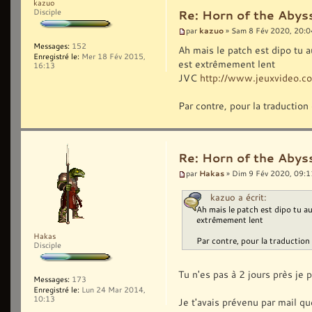
kazuo
Disciple
Re: Horn of the Abyss
kazuo
par
» Sam 8 Fév 2020, 20:0
Messages:
152
Ah mais le patch est dipo tu a
Enregistré le:
Mer 18 Fév 2015,
est extrêmement lent
16:13
JVC
http://www.jeuxvideo.
Par contre, pour la traductio
Re: Horn of the Abyss
Hakas
par
» Dim 9 Fév 2020, 09:1
kazuo a écrit:
Ah mais le patch est dipo tu au
extrêmement lent
Hakas
Par contre, pour la traductio
Disciple
Tu n'es pas à 2 jours près je 
Messages:
173
Enregistré le:
Lun 24 Mar 2014,
10:13
Je t'avais prévenu par mail que