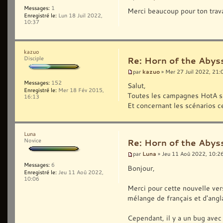
Messages:
1
Merci beaucoup pour ton trav
Enregistré le:
Lun 18 Juil 2022,
10:37
kazuo
Disciple
Re: Horn of the Abys
kazuo
par
» Mer 27 Juil 2022, 21:
Messages:
152
Salut,
Enregistré le:
Mer 18 Fév 2015,
Toutes les campagnes HotA so
16:13
Et concernant les scénarios c
Luna
Novice
Re: Horn of the Abys
Luna
par
» Jeu 11 Aoû 2022, 10:2
Messages:
6
Bonjour,
Enregistré le:
Jeu 11 Aoû 2022,
10:06
Merci pour cette nouvelle vers
mélange de français et d'angla
Cependant, il y a un bug avec