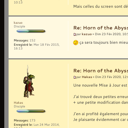
10:13
Mais celles du screen sont dé
kazuo
Disciple
Re: Horn of the Abyss
kazuo
par
» Dim 23 Fév 2020, 10:
Messages:
152
ça sera toujours bien mieux
Enregistré le:
Mer 18 Fév 2015,
16:13
Re: Horn of the Abyss
Hakas
par
» Dim 23 Fév 2020, 12
Une nouvelle Mise à Jour est 
J'ai trouvé deux petites erreu
+ une petite modification dans
Hakas
Disciple
J'en ai profité également pou
Je plaisante évidemment car c'
Messages:
173
Enregistré le:
Lun 24 Mar 2014,