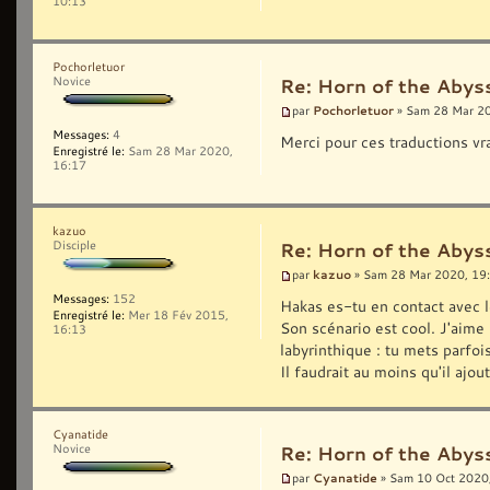
10:13
Pochorletuor
Novice
Re: Horn of the Abyss
Pochorletuor
par
» Sam 28 Mar 2
Messages:
4
Merci pour ces traductions v
Enregistré le:
Sam 28 Mar 2020,
16:17
kazuo
Disciple
Re: Horn of the Abyss
kazuo
par
» Sam 28 Mar 2020, 19
Messages:
152
Hakas es-tu en contact avec l
Enregistré le:
Mer 18 Fév 2015,
Son scénario est cool. J'aime
16:13
labyrinthique : tu mets parfoi
Il faudrait au moins qu'il ajou
Cyanatide
Novice
Re: Horn of the Abyss
Cyanatide
par
» Sam 10 Oct 2020