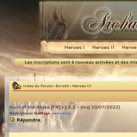
Heroes I
Heroes II
Heroes
Recherche
Les inscriptions sont à nouveau activées et des mi
Index du forum
‹
Enroth
‹
Heroes III
Horn of the Abyss [FR] v1.6.1 - (maj 10/07/2022)
Modérateurs:
GodRage
alexasteph
,
Répondre