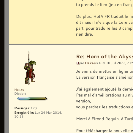
tu prends le lien (jeu en franç
De plus, HotA FR traduit le m
dit mais il n'y a que la 1ere 
parti pour traduire les 3 ca
rien dire.
Re: Horn of the Abys
Hakas
par
» Dim 10 Juil 2022, 21
Je viens de mettre en ligne un
La version française s'améli
J'ai également ajouté la der
Hakas
Disciple
Pas mal d'améliorations au n
version,
vous perdrez les traductions e
Messages:
173
Enregistré le:
Lun 24 Mar 2014,
10:13
Merci à Elrond Requin, à Turtl
Pour télécharger la nouvelle ve