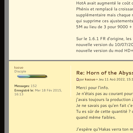
HotA avait augmenté le coût 
Phénix et remplacé la croiss
supplémentaire mais chaque mi
qui supprime ces ajustements
5M au lieu de 3 pour 9000 +
Sur le 1.6.1 FR d'origine, les
nouvelle version du 10/07/2022
nouvelle version du mod HD+
kazuo
Disciple
Re: Horn of the Abys
kazuo
par
» Jeu 11 Aoû 2022, 15:
Messages:
152
Merci pour l'info.
Enregistré le:
Mer 18 Fév 2015,
Je n'étais pas au courant pou
16:13
j'avais toujours la production 
Je ne savais pas qu'en fait c
Tu es sûr de cette quantité ? c
quand même faibles.
J'espère qu'Hakas verra ton