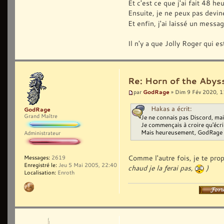
Et c'est ce que j'ai fait 48 he
Ensuite, je ne peux pas devin
Et enfin, j'ai laissé un messa
Il n'y a que Jolly Roger qui es
Re: Horn of the Abyss
GodRage
par
» Dim 9 Fév 2020, 1
Hakas a écrit:
GodRage
Grand Maître
Je ne connais pas Discord, mais
Je commençais à croire qu'écrir
Mais heureusement, GodRage is 
Administrateur
Comme l'autre fois, je te pro
Messages:
2619
Enregistré le:
Jeu 5 Mai 2005, 22:40
chaud je la ferai pas,
)
Localisation:
Enroth