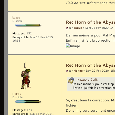
Cela ne sert strictement à rien
kazuo
Disciple
Re: Horn of the Abyss
kazuo
par
» Sam 22 Fév 2020, 14
Messages:
152
De rien même si pour Val Map 
Enregistré le:
Mer 18 Fév 2015,
Enfin si j'ai fait la correctio
16:13
Re: Horn of the Abyss
Hakas
par
» Sam 22 Fév 2020, 15
kazuo a écrit:
De rien même si pour Val Map 1
Enfin si j'ai fait la correction 
Hakas
Disciple
Si, c'est bien ta correction. 
fichier.
Donc, il y aura surement enco
Messages:
173
Enregistré le:
Lun 24 Mar 2014,