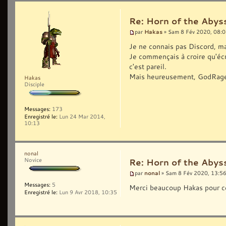
Re: Horn of the Abyss
Hakas
par
» Sam 8 Fév 2020, 08:
Je ne connais pas Discord, ma
Je commençais à croire qu'écri
c'est pareil.
Mais heureusement, GodRage i
Hakas
Disciple
Messages:
173
Enregistré le:
Lun 24 Mar 2014,
10:13
nonal
Novice
Re: Horn of the Abyss
nonal
par
» Sam 8 Fév 2020, 13:5
Messages:
5
Merci beaucoup Hakas pour ce
Enregistré le:
Lun 9 Avr 2018, 10:35