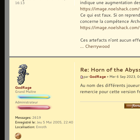
indique une augmentation des
16:13
https://image.noelshack.co
Ce qui est faux. Si on reprend
concerne la compétence Arche
https://image.noelshack.com/f
Ces artefacts n'ont aucun eff
... Cherrywood
Re: Horn of the Abys
GodRage
par
» Mer 6 Sep 2023, 0
Au nom des différents joueurs 
GodRage
remercie pour cette version f
Grand Maître
Administrateur
Messages:
2619
Enregistré le:
Jeu 5 Mai 2005, 22:40
Localisation:
Enroth