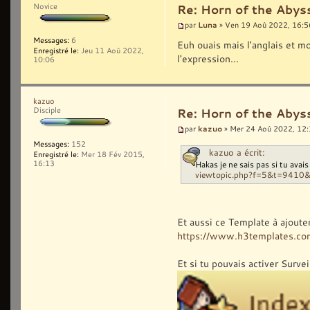
Novice
Re: Horn of the Abys
Luna
par
» Ven 19 Aoû 2022, 16:5
Messages:
6
Euh ouais mais l'anglais et mo
Enregistré le:
Jeu 11 Aoû 2022,
l'expression...
10:06
kazuo
Disciple
Re: Horn of the Abys
kazuo
par
» Mer 24 Aoû 2022, 12
Messages:
152
kazuo a écrit:
Enregistré le:
Mer 18 Fév 2015,
Hakas je ne sais pas si tu avai
16:13
viewtopic.php?f=5&t=9410
Et aussi ce Template à ajoute
https://www.h3templates.co
Et si tu pouvais activer Surve