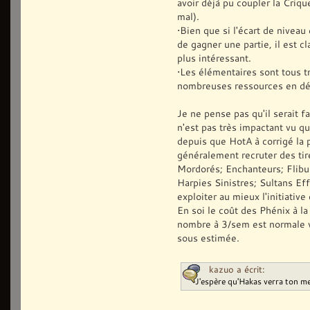
avoir déjà pu coupler la Crique
mal).
•Bien que si l'écart de nivea
de gagner une partie, il est c
plus intéressant.
•Les élémentaires sont tous tr
nombreuses ressources en déb
Je ne pense pas qu'il serait 
n'est pas très impactant vu qu
depuis que HotA à corrigé la 
généralement recruter des tir
Mordorés; Enchanteurs; Flibu
Harpies Sinistres; Sultans Effr
exploiter au mieux l'initiative
En soi le coût des Phénix à l
nombre à 3/sem est normale v
sous estimée.
kazuo a écrit:
J'espère qu'Hakas verra ton 