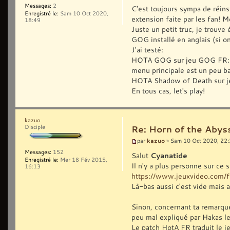
Messages:
2
C'est toujours sympa de réins
Enregistré le:
Sam 10 Oct 2020,
extension faite par les fan! M
18:49
Juste un petit truc, je trouv
GOG installé en anglais (si on 
J'ai testé:
HOTA GOG sur jeu GOG FR: ça 
menu principale est un peu b
HOTA Shadow of Death sur je
En tous cas, let's play!
kazuo
Disciple
Re: Horn of the Abyss
kazuo
par
» Sam 10 Oct 2020, 22
Messages:
152
Salut
Cyanatide
Enregistré le:
Mer 18 Fév 2015,
Il n'y a plus personne sur ce s
16:13
https://www.jeuxvideo.com/f
Là-bas aussi c'est vide mais 
Sinon, concernant ta remarque,
peu mal expliqué par Hakas les
Le patch HotA FR traduit le j