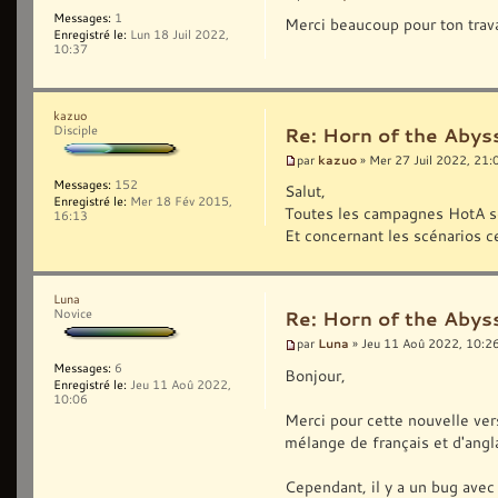
Messages:
1
Merci beaucoup pour ton trav
Enregistré le:
Lun 18 Juil 2022,
10:37
kazuo
Disciple
Re: Horn of the Abys
kazuo
par
» Mer 27 Juil 2022, 21:
Messages:
152
Salut,
Enregistré le:
Mer 18 Fév 2015,
Toutes les campagnes HotA so
16:13
Et concernant les scénarios c
Luna
Novice
Re: Horn of the Abys
Luna
par
» Jeu 11 Aoû 2022, 10:2
Messages:
6
Bonjour,
Enregistré le:
Jeu 11 Aoû 2022,
10:06
Merci pour cette nouvelle vers
mélange de français et d'angla
Cependant, il y a un bug avec