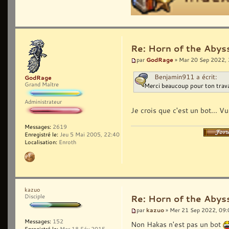
Re: Horn of the Abys
GodRage
par
» Mar 20 Sep 2022,
Benjamin911 a écrit:
GodRage
Grand Maître
Merci beaucoup pour ton trava
Administrateur
Je crois que c'est un bot... Vu
Messages:
2619
Enregistré le:
Jeu 5 Mai 2005, 22:40
Localisation:
Enroth
kazuo
Disciple
Re: Horn of the Abys
kazuo
par
» Mer 21 Sep 2022, 09:
Messages:
152
Non Hakas n'est pas un bot
Enregistré le:
Mer 18 Fév 2015,