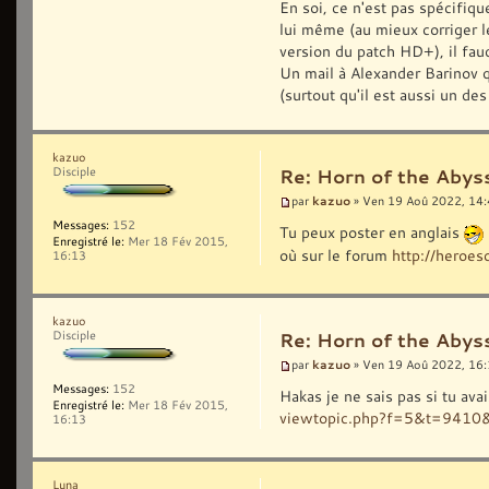
En soi, ce n'est pas spécifiqu
lui même (au mieux corriger l
version du patch HD+), il fau
Un mail à Alexander Barinov q
(surtout qu'il est aussi un de
kazuo
Disciple
Re: Horn of the Abys
kazuo
par
» Ven 19 Aoû 2022, 14
Messages:
152
Tu peux poster en anglais
Enregistré le:
Mer 18 Fév 2015,
où sur le forum
http://hero
16:13
kazuo
Disciple
Re: Horn of the Abys
kazuo
par
» Ven 19 Aoû 2022, 16
Messages:
152
Hakas je ne sais pas si tu ava
Enregistré le:
Mer 18 Fév 2015,
viewtopic.php?f=5&t=9410
16:13
Luna