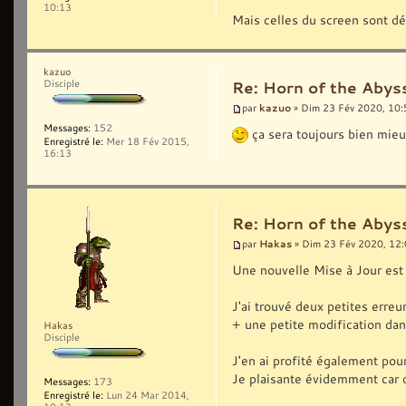
10:13
Mais celles du screen sont dé
kazuo
Disciple
Re: Horn of the Abyss
kazuo
par
» Dim 23 Fév 2020, 10:
Messages:
152
ça sera toujours bien mieux
Enregistré le:
Mer 18 Fév 2015,
16:13
Re: Horn of the Abyss
Hakas
par
» Dim 23 Fév 2020, 12
Une nouvelle Mise à Jour est 
J'ai trouvé deux petites erreu
+ une petite modification dans
Hakas
Disciple
J'en ai profité également pou
Je plaisante évidemment car c'
Messages:
173
Enregistré le:
Lun 24 Mar 2014,