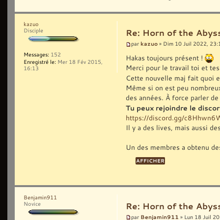
kazuo
Disciple
Re: Horn of the Abys
kazuo
par
» Dim 10 Juil 2022, 23:
Messages:
152
Hakas toujours présent !
Enregistré le:
Mer 18 Fév 2015,
Merci pour le travail toi et 
16:13
Cette nouvelle maj fait quoi 
Même si on est peu nombreux, ç
des années. À force parler de 
Tu peux rejoindre le disc
https://discord.gg/c8Hhwn
Il y a des lives, mais aussi d
Un des membres a obtenu des
Benjamin911
Novice
Re: Horn of the Abys
Benjamin911
par
» Lun 18 Juil 2