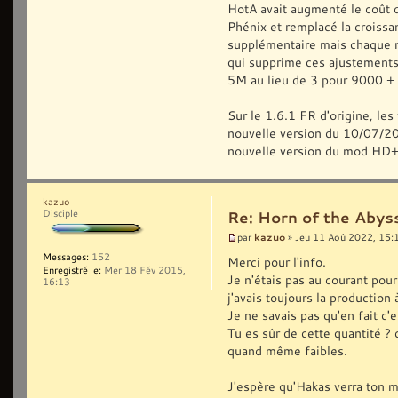
HotA avait augmenté le coût 
Phénix et remplacé la croiss
supplémentaire mais chaque mi
qui supprime ces ajustements
5M au lieu de 3 pour 9000 +
Sur le 1.6.1 FR d'origine, les
nouvelle version du 10/07/2022
nouvelle version du mod HD+
kazuo
Disciple
Re: Horn of the Abys
kazuo
par
» Jeu 11 Aoû 2022, 15:
Messages:
152
Merci pour l'info.
Enregistré le:
Mer 18 Fév 2015,
Je n'étais pas au courant pou
16:13
j'avais toujours la production 
Je ne savais pas qu'en fait c
Tu es sûr de cette quantité ? c
quand même faibles.
J'espère qu'Hakas verra ton