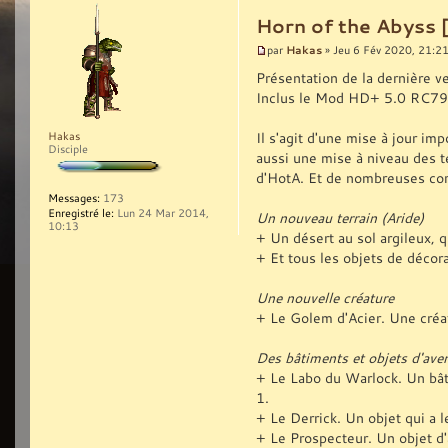
Horn of the Abyss 
Hakas
par
» Jeu 6 Fév 2020, 21:2
Présentation de la dernière v
Inclus le Mod HD+ 5.0 RC79
Il s'agit d'une mise à jour i
Hakas
Disciple
aussi une mise à niveau des t
d'HotA. Et de nombreuses corr
Messages:
173
Enregistré le:
Lun 24 Mar 2014,
Un nouveau terrain (Aride)
10:13
+ Un désert au sol argileux, qu
+ Et tous les objets de décora
Une nouvelle créature
+ Le Golem d'Acier. Une créa
Des bâtiments et objets d'ave
+ Le Labo du Warlock. Un bât
1.
+ Le Derrick. Un objet qui a 
+ Le Prospecteur. Un objet d'