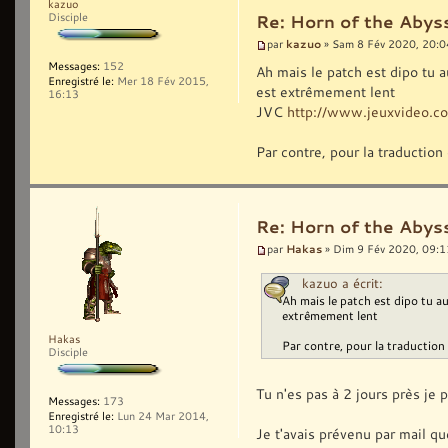
kazuo
Disciple
Re: Horn of the Abyss
kazuo
par
» Sam 8 Fév 2020, 20:0
Messages:
152
Ah mais le patch est dipo tu a
Enregistré le:
Mer 18 Fév 2015,
est extrêmement lent
16:13
JVC
http://www.jeuxvideo.
Par contre, pour la traductio
Re: Horn of the Abyss
Hakas
par
» Dim 9 Fév 2020, 09:1
kazuo a écrit:
Ah mais le patch est dipo tu au
extrêmement lent
Hakas
Par contre, pour la traductio
Disciple
Tu n'es pas à 2 jours près je 
Messages:
173
Enregistré le:
Lun 24 Mar 2014,
10:13
Je t'avais prévenu par mail que