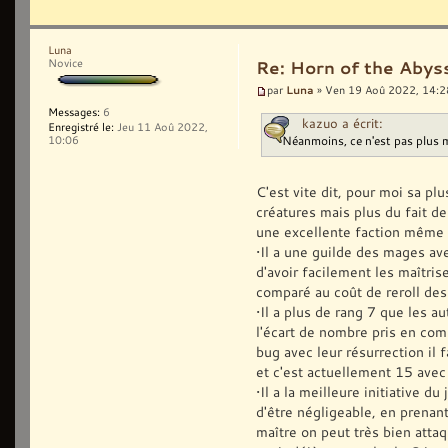
Luna
Novice
Re: Horn of the Abys
Luna
par
» Ven 19 Aoû 2022, 14:2
Messages:
6
kazuo a écrit:
Enregistré le:
Jeu 11 Aoû 2022,
Néanmoins, ce n'est pas plus 
10:06
C'est vite dit, pour moi sa pl
créatures mais plus du fait d
une excellente faction même 
•Il a une guilde des mages av
d'avoir facilement les maîtri
comparé au coût de reroll des
•Il a plus de rang 7 que les a
l'écart de nombre pris en comp
bug avec leur résurrection il 
et c'est actuellement 15 avec
•Il a la meilleure initiative d
d'être négligeable, en prenant
maître on peut très bien attaq