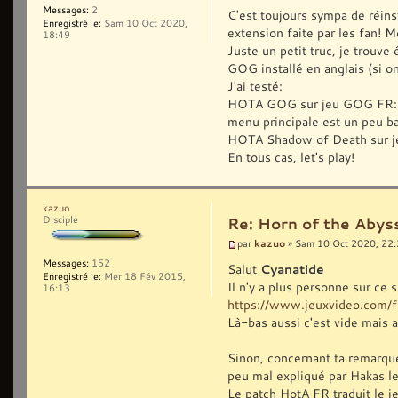
Messages:
2
C'est toujours sympa de réins
Enregistré le:
Sam 10 Oct 2020,
extension faite par les fan! M
18:49
Juste un petit truc, je trouv
GOG installé en anglais (si on 
J'ai testé:
HOTA GOG sur jeu GOG FR: ça 
menu principale est un peu b
HOTA Shadow of Death sur je
En tous cas, let's play!
kazuo
Disciple
Re: Horn of the Abyss
kazuo
par
» Sam 10 Oct 2020, 22
Messages:
152
Salut
Cyanatide
Enregistré le:
Mer 18 Fév 2015,
Il n'y a plus personne sur ce s
16:13
https://www.jeuxvideo.com/f
Là-bas aussi c'est vide mais 
Sinon, concernant ta remarque,
peu mal expliqué par Hakas les
Le patch HotA FR traduit le j