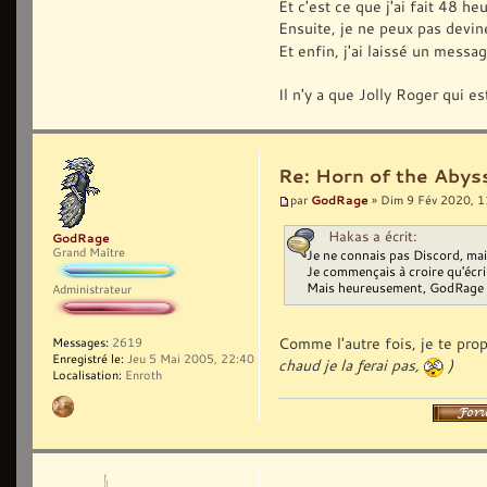
Et c'est ce que j'ai fait 48 he
Ensuite, je ne peux pas devin
Et enfin, j'ai laissé un messa
Il n'y a que Jolly Roger qui es
Re: Horn of the Abyss
GodRage
par
» Dim 9 Fév 2020, 1
Hakas a écrit:
GodRage
Grand Maître
Je ne connais pas Discord, mais
Je commençais à croire qu'écrir
Mais heureusement, GodRage is 
Administrateur
Comme l'autre fois, je te pro
Messages:
2619
Enregistré le:
Jeu 5 Mai 2005, 22:40
chaud je la ferai pas,
)
Localisation:
Enroth