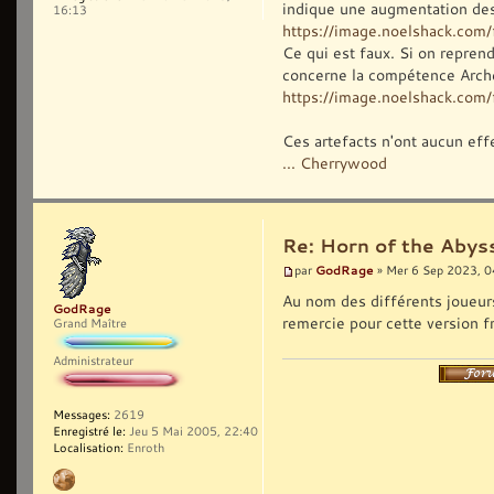
indique une augmentation des
16:13
https://image.noelshack.co
Ce qui est faux. Si on reprend
concerne la compétence Arche
https://image.noelshack.com/f
Ces artefacts n'ont aucun eff
... Cherrywood
Re: Horn of the Abys
GodRage
par
» Mer 6 Sep 2023, 0
Au nom des différents joueurs 
GodRage
remercie pour cette version f
Grand Maître
Administrateur
Messages:
2619
Enregistré le:
Jeu 5 Mai 2005, 22:40
Localisation:
Enroth