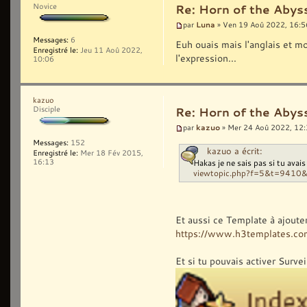
Novice
Re: Horn of the Abys
Luna
par
» Ven 19 Aoû 2022, 16:5
Messages:
6
Euh ouais mais l'anglais et mo
Enregistré le:
Jeu 11 Aoû 2022,
l'expression...
10:06
kazuo
Disciple
Re: Horn of the Abys
kazuo
par
» Mer 24 Aoû 2022, 12
Messages:
152
kazuo a écrit:
Enregistré le:
Mer 18 Fév 2015,
Hakas je ne sais pas si tu avai
16:13
viewtopic.php?f=5&t=9410
Et aussi ce Template à ajoute
https://www.h3templates.co
Et si tu pouvais activer Surve