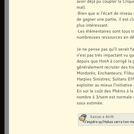
avoir déjà pu coupler la Crique
mal).
•Bien que si l'écart de nivea
de gagner une partie, il est c
plus intéressant.
•Les élémentaires sont tous tr
nombreuses ressources en déb
Je ne pense pas qu'il serait 
n'est pas très impactant vu qu
depuis que HotA à corrigé la 
généralement recruter des tir
Mordorés; Enchanteurs; Flibu
Harpies Sinistres; Sultans Effr
exploiter au mieux l'initiative
En soi le coût des Phénix à l
nombre à 3/sem est normale v
sous estimée.
kazuo a écrit:
J'espère qu'Hakas verra ton 