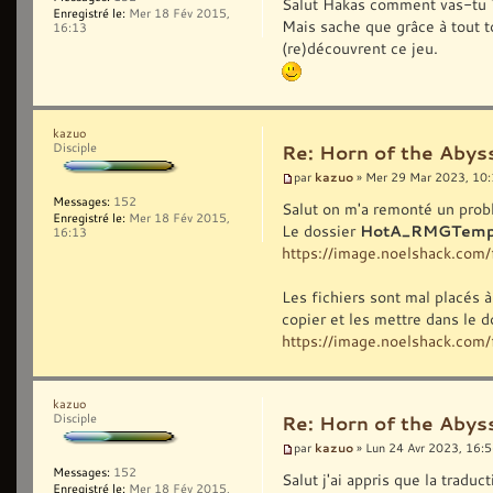
Salut Hakas comment vas-tu 
Enregistré le:
Mer 18 Fév 2015,
Mais sache que grâce à tout to
16:13
(re)découvrent ce jeu.
kazuo
Disciple
Re: Horn of the Abys
kazuo
par
» Mer 29 Mar 2023, 10
Messages:
152
Salut on m'a remonté un probl
Enregistré le:
Mer 18 Fév 2015,
Le dossier
HotA_RMGTemp
16:13
https://image.noelshack.co
Les fichiers sont mal placés à 
copier et les mettre dans le
https://image.noelshack.co
kazuo
Disciple
Re: Horn of the Abys
kazuo
par
» Lun 24 Avr 2023, 16:
Messages:
152
Salut j'ai appris que la tradu
Enregistré le:
Mer 18 Fév 2015,