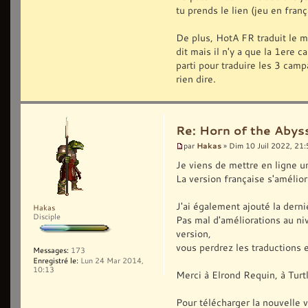
tu prends le lien (jeu en franç
De plus, HotA FR traduit le m
dit mais il n'y a que la 1ere 
parti pour traduire les 3 ca
rien dire.
Re: Horn of the Abys
Hakas
par
» Dim 10 Juil 2022, 21
Je viens de mettre en ligne un
La version française s'améli
J'ai également ajouté la der
Hakas
Disciple
Pas mal d'améliorations au n
version,
vous perdrez les traductions e
Messages:
173
Enregistré le:
Lun 24 Mar 2014,
10:13
Merci à Elrond Requin, à Turtl
Pour télécharger la nouvelle ve