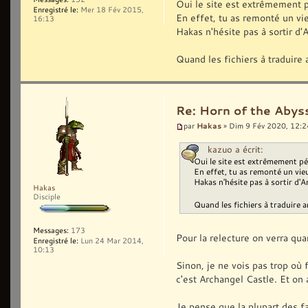
Oui le site est extrêmement pé
Enregistré le:
Mer 18 Fév 2015,
En effet, tu as remonté un vieu
16:13
Hakas n'hésite pas à sortir d'
Quand les fichiers à traduire 
Re: Horn of the Abyss
Hakas
par
» Dim 9 Fév 2020, 12:2
kazuo a écrit:
Oui le site est extrêmement pén
En effet, tu as remonté un vieux
Hakas n'hésite pas à sortir d'A
Hakas
Disciple
Quand les fichiers à traduire a
Messages:
173
Pour la relecture on verra quan
Enregistré le:
Lun 24 Mar 2014,
10:13
Sinon, je ne vois pas trop où 
c'est Archangel Castle. Et on 
Je pense que la plupart des fa