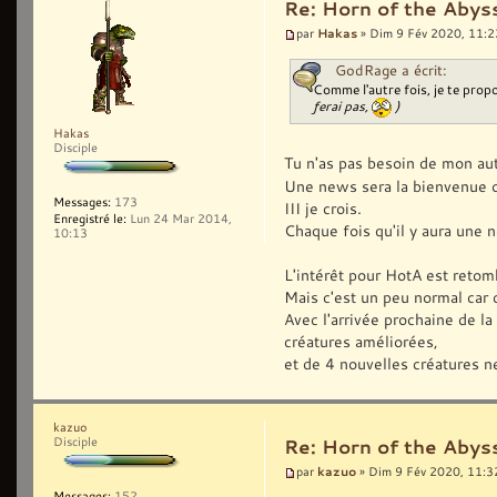
Re: Horn of the Abyss
Hakas
par
» Dim 9 Fév 2020, 11:2
GodRage a écrit:
Comme l'autre fois, je te propo
ferai pas,
)
Hakas
Disciple
Tu n'as pas besoin de mon aut
Une news sera la bienvenue o
Messages:
173
III je crois.
Enregistré le:
Lun 24 Mar 2014,
Chaque fois qu'il y aura une 
10:13
L'intérêt pour HotA est retom
Mais c'est un peu normal car c
Avec l'arrivée prochaine de la
créatures améliorées,
et de 4 nouvelles créatures n
kazuo
Disciple
Re: Horn of the Abyss
kazuo
par
» Dim 9 Fév 2020, 11:3
Messages:
152