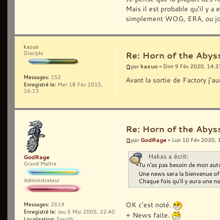
Mais il est probable qu'il y a
simplement WOG, ERA, ou jouer
kazuo
Disciple
Re: Horn of the Abyss
kazuo
par
» Dim 9 Fév 2020, 14:3
Messages:
152
Avant la sortie de Factory j'
Enregistré le:
Mer 18 Fév 2015,
16:13
Re: Horn of the Abyss
GodRage
par
» Lun 10 Fév 2020, 
Hakas a écrit:
GodRage
Grand Maître
Tu n'as pas besoin de mon auto
Une news sera la bienvenue of 
Administrateur
Chaque fois qu'il y aura une n
OK c'est noté.
Messages:
2619
Enregistré le:
Jeu 5 Mai 2005, 22:40
+ News faite.
Localisation:
Enroth