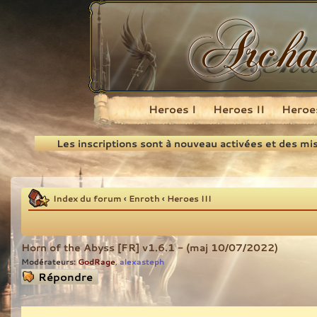
Heroes I
Heroes II
Heroes
Recherche
Les inscriptions sont à nouveau activées et des mi
Index du forum
‹
Enroth
‹
Heroes III
Horn of the Abyss [FR] v1.6.1 - (maj 10/07/2022)
Modérateurs:
GodRage
alexasteph
,
Répondre