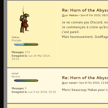
Re: Horn of the Abyss
Hakas
par
» Sam 8 Fév 2020, 08:
Je ne connais pas Discord, ma
Je commençais à croire qu'écri
c'est pareil.
Mais heureusement, GodRage i
Hakas
Disciple
Messages:
173
Enregistré le:
Lun 24 Mar 2014,
10:13
nonal
Novice
Re: Horn of the Abyss
nonal
par
» Sam 8 Fév 2020, 13:5
Messages:
5
Merci beaucoup Hakas pour ce
Enregistré le:
Lun 9 Avr 2018, 10:35