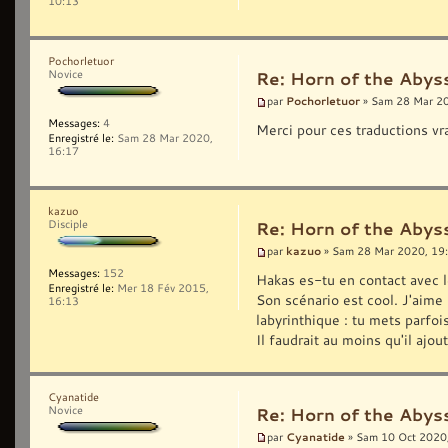
10:13
Pochorletuor
Novice
Re: Horn of the Abyss
Pochorletuor
par
» Sam 28 Mar 2
Messages:
4
Merci pour ces traductions v
Enregistré le:
Sam 28 Mar 2020,
16:17
kazuo
Disciple
Re: Horn of the Abyss
kazuo
par
» Sam 28 Mar 2020, 19
Messages:
152
Hakas es-tu en contact avec l
Enregistré le:
Mer 18 Fév 2015,
Son scénario est cool. J'aime
16:13
labyrinthique : tu mets parfoi
Il faudrait au moins qu'il ajou
Cyanatide
Novice
Re: Horn of the Abyss
Cyanatide
par
» Sam 10 Oct 2020