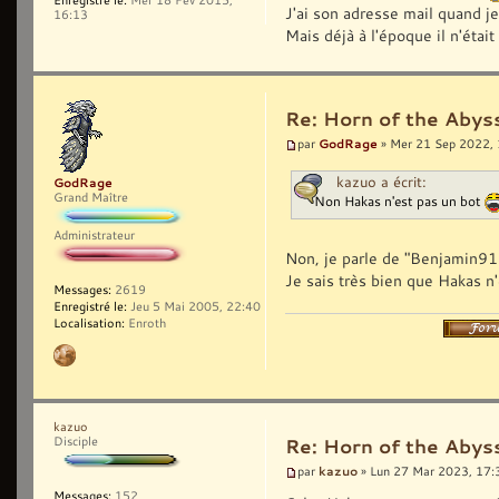
J'ai son adresse mail quand je 
16:13
Mais déjà à l'époque il n'était
Re: Horn of the Abys
GodRage
par
» Mer 21 Sep 2022,
kazuo a écrit:
GodRage
Grand Maître
Non Hakas n'est pas un bot
Administrateur
Non, je parle de "Benjamin911
Je sais très bien que Hakas n'
Messages:
2619
Enregistré le:
Jeu 5 Mai 2005, 22:40
Localisation:
Enroth
kazuo
Disciple
Re: Horn of the Abys
kazuo
par
» Lun 27 Mar 2023, 17:
Messages:
152