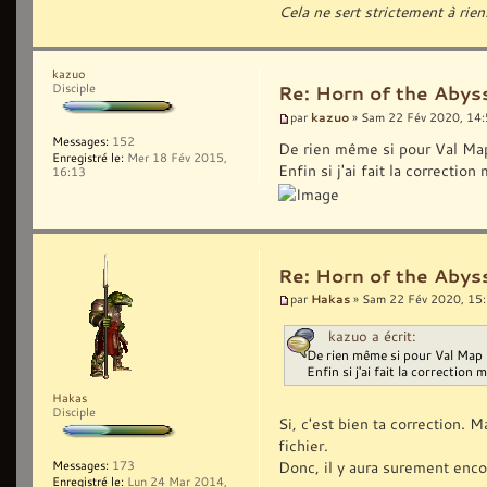
Cela ne sert strictement à rien
kazuo
Disciple
Re: Horn of the Abyss
kazuo
par
» Sam 22 Fév 2020, 14
Messages:
152
De rien même si pour Val Map 
Enregistré le:
Mer 18 Fév 2015,
Enfin si j'ai fait la correctio
16:13
Re: Horn of the Abyss
Hakas
par
» Sam 22 Fév 2020, 15
kazuo a écrit:
De rien même si pour Val Map 1
Enfin si j'ai fait la correction 
Hakas
Disciple
Si, c'est bien ta correction. 
fichier.
Donc, il y aura surement enco
Messages:
173
Enregistré le:
Lun 24 Mar 2014,