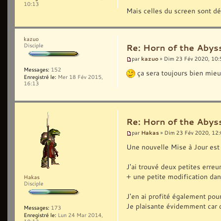
10:13
Mais celles du screen sont dé
kazuo
Disciple
Re: Horn of the Abyss
kazuo
par
» Dim 23 Fév 2020, 10:
Messages:
152
ça sera toujours bien mieux
Enregistré le:
Mer 18 Fév 2015,
16:13
Re: Horn of the Abyss
Hakas
par
» Dim 23 Fév 2020, 12
Une nouvelle Mise à Jour est 
J'ai trouvé deux petites erreu
+ une petite modification dans
Hakas
Disciple
J'en ai profité également pou
Je plaisante évidemment car c'
Messages:
173
Enregistré le:
Lun 24 Mar 2014,