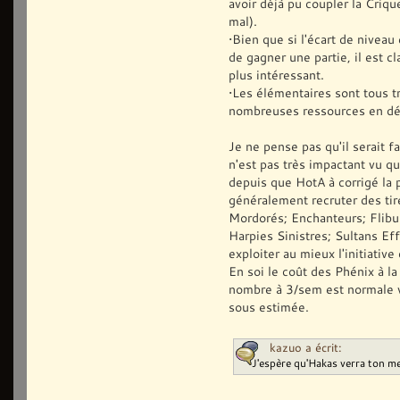
avoir déjà pu coupler la Crique
mal).
•Bien que si l'écart de nivea
de gagner une partie, il est c
plus intéressant.
•Les élémentaires sont tous tr
nombreuses ressources en déb
Je ne pense pas qu'il serait 
n'est pas très impactant vu qu
depuis que HotA à corrigé la 
généralement recruter des tir
Mordorés; Enchanteurs; Flibu
Harpies Sinistres; Sultans Effr
exploiter au mieux l'initiative
En soi le coût des Phénix à l
nombre à 3/sem est normale v
sous estimée.
kazuo a écrit:
J'espère qu'Hakas verra ton 