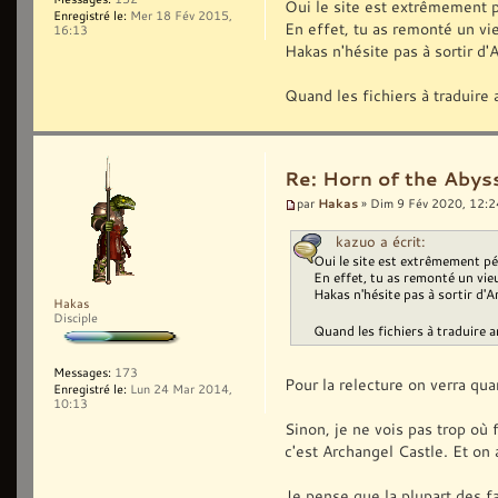
Oui le site est extrêmement pé
Enregistré le:
Mer 18 Fév 2015,
En effet, tu as remonté un vieu
16:13
Hakas n'hésite pas à sortir d'
Quand les fichiers à traduire 
Re: Horn of the Abyss
Hakas
par
» Dim 9 Fév 2020, 12:2
kazuo a écrit:
Oui le site est extrêmement pén
En effet, tu as remonté un vieux
Hakas n'hésite pas à sortir d'A
Hakas
Disciple
Quand les fichiers à traduire a
Messages:
173
Pour la relecture on verra quan
Enregistré le:
Lun 24 Mar 2014,
10:13
Sinon, je ne vois pas trop où 
c'est Archangel Castle. Et on 
Je pense que la plupart des fa