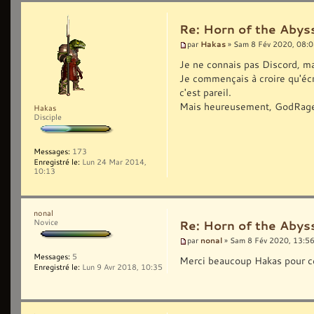
Re: Horn of the Abyss
Hakas
par
» Sam 8 Fév 2020, 08:
Je ne connais pas Discord, ma
Je commençais à croire qu'écri
c'est pareil.
Mais heureusement, GodRage i
Hakas
Disciple
Messages:
173
Enregistré le:
Lun 24 Mar 2014,
10:13
nonal
Novice
Re: Horn of the Abyss
nonal
par
» Sam 8 Fév 2020, 13:5
Messages:
5
Merci beaucoup Hakas pour ce
Enregistré le:
Lun 9 Avr 2018, 10:35