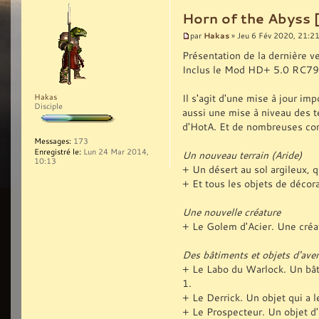
Horn of the Abyss 
Hakas
par
» Jeu 6 Fév 2020, 21:2
Présentation de la dernière v
Inclus le Mod HD+ 5.0 RC79
Il s'agit d'une mise à jour i
Hakas
Disciple
aussi une mise à niveau des t
d'HotA. Et de nombreuses corr
Messages:
173
Enregistré le:
Lun 24 Mar 2014,
Un nouveau terrain (Aride)
10:13
+ Un désert au sol argileux, qu
+ Et tous les objets de décora
Une nouvelle créature
+ Le Golem d'Acier. Une créa
Des bâtiments et objets d'ave
+ Le Labo du Warlock. Un bât
1.
+ Le Derrick. Un objet qui a 
+ Le Prospecteur. Un objet d'