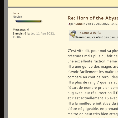
Luna
Novice
Re: Horn of the Abys
Luna
par
» Ven 19 Aoû 2022, 14:2
Messages:
6
kazuo a écrit:
Enregistré le:
Jeu 11 Aoû 2022,
Néanmoins, ce n'est pas plus 
10:06
C'est vite dit, pour moi sa pl
créatures mais plus du fait d
une excellente faction même 
•Il a une guilde des mages av
d'avoir facilement les maîtri
comparé au coût de reroll des
•Il a plus de rang 7 que les a
l'écart de nombre pris en comp
bug avec leur résurrection il 
et c'est actuellement 15 avec
•Il a la meilleure initiative d
d'être négligeable, en prenant
maître on peut très bien attaq