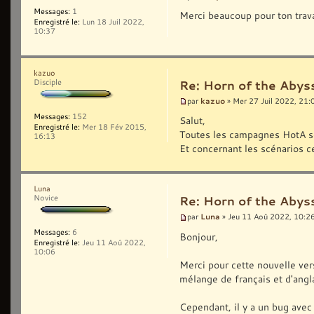
Messages:
1
Merci beaucoup pour ton trav
Enregistré le:
Lun 18 Juil 2022,
10:37
kazuo
Disciple
Re: Horn of the Abys
kazuo
par
» Mer 27 Juil 2022, 21:
Messages:
152
Salut,
Enregistré le:
Mer 18 Fév 2015,
Toutes les campagnes HotA so
16:13
Et concernant les scénarios c
Luna
Novice
Re: Horn of the Abys
Luna
par
» Jeu 11 Aoû 2022, 10:2
Messages:
6
Bonjour,
Enregistré le:
Jeu 11 Aoû 2022,
10:06
Merci pour cette nouvelle vers
mélange de français et d'angla
Cependant, il y a un bug avec