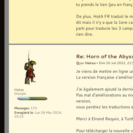
tu prends le lien (jeu en franç
De plus, HotA FR traduit le m
dit mais il n'y a que la 1ere 
parti pour traduire les 3 ca
rien dire.
Re: Horn of the Abys
Hakas
par
» Dim 10 Juil 2022, 21
Je viens de mettre en ligne un
La version française s'améli
J'ai également ajouté la der
Hakas
Disciple
Pas mal d'améliorations au n
version,
vous perdrez les traductions e
Messages:
173
Enregistré le:
Lun 24 Mar 2014,
10:13
Merci à Elrond Requin, à Turtl
Pour télécharger la nouvelle ve