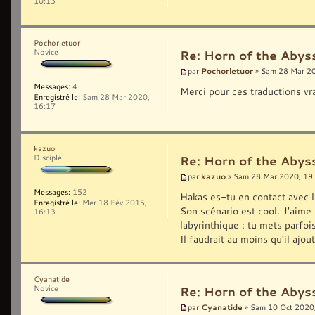
10:13
Pochorletuor
Novice
Re: Horn of the Abyss
Pochorletuor
par
» Sam 28 Mar 2
Messages:
4
Merci pour ces traductions v
Enregistré le:
Sam 28 Mar 2020,
16:17
kazuo
Disciple
Re: Horn of the Abyss
kazuo
par
» Sam 28 Mar 2020, 19
Messages:
152
Hakas es-tu en contact avec l
Enregistré le:
Mer 18 Fév 2015,
Son scénario est cool. J'aime
16:13
labyrinthique : tu mets parfoi
Il faudrait au moins qu'il ajou
Cyanatide
Novice
Re: Horn of the Abyss
Cyanatide
par
» Sam 10 Oct 2020