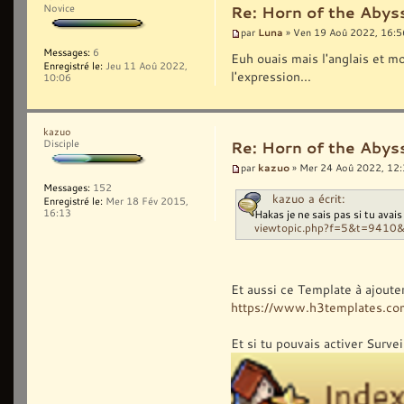
Novice
Re: Horn of the Abys
Luna
par
» Ven 19 Aoû 2022, 16:5
Messages:
6
Euh ouais mais l'anglais et mo
Enregistré le:
Jeu 11 Aoû 2022,
l'expression...
10:06
kazuo
Disciple
Re: Horn of the Abys
kazuo
par
» Mer 24 Aoû 2022, 12
Messages:
152
kazuo a écrit:
Enregistré le:
Mer 18 Fév 2015,
Hakas je ne sais pas si tu avai
16:13
viewtopic.php?f=5&t=9410
Et aussi ce Template à ajoute
https://www.h3templates.co
Et si tu pouvais activer Surve