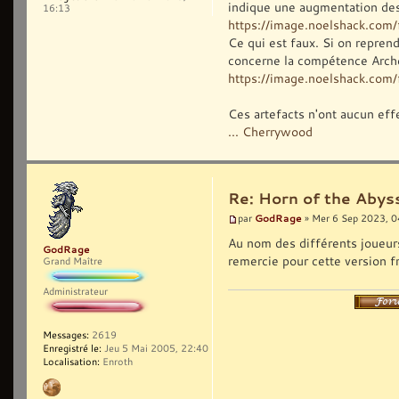
indique une augmentation des
16:13
https://image.noelshack.co
Ce qui est faux. Si on reprend
concerne la compétence Arche
https://image.noelshack.com/f
Ces artefacts n'ont aucun eff
... Cherrywood
Re: Horn of the Abys
GodRage
par
» Mer 6 Sep 2023, 0
Au nom des différents joueurs 
GodRage
remercie pour cette version f
Grand Maître
Administrateur
Messages:
2619
Enregistré le:
Jeu 5 Mai 2005, 22:40
Localisation:
Enroth