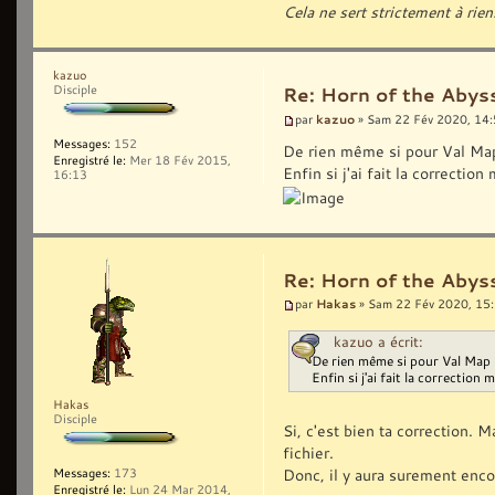
Cela ne sert strictement à rien
kazuo
Disciple
Re: Horn of the Abyss
kazuo
par
» Sam 22 Fév 2020, 14
Messages:
152
De rien même si pour Val Map 
Enregistré le:
Mer 18 Fév 2015,
Enfin si j'ai fait la correctio
16:13
Re: Horn of the Abyss
Hakas
par
» Sam 22 Fév 2020, 15
kazuo a écrit:
De rien même si pour Val Map 1
Enfin si j'ai fait la correction 
Hakas
Disciple
Si, c'est bien ta correction. 
fichier.
Donc, il y aura surement enco
Messages:
173
Enregistré le:
Lun 24 Mar 2014,