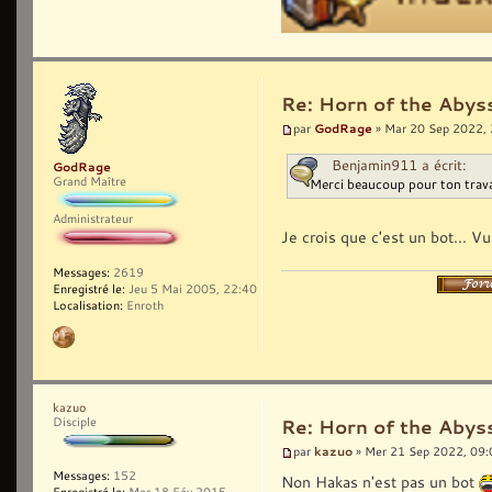
Re: Horn of the Abys
GodRage
par
» Mar 20 Sep 2022,
Benjamin911 a écrit:
GodRage
Grand Maître
Merci beaucoup pour ton trava
Administrateur
Je crois que c'est un bot... Vu
Messages:
2619
Enregistré le:
Jeu 5 Mai 2005, 22:40
Localisation:
Enroth
kazuo
Disciple
Re: Horn of the Abys
kazuo
par
» Mer 21 Sep 2022, 09:
Messages:
152
Non Hakas n'est pas un bot
Enregistré le:
Mer 18 Fév 2015,