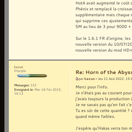
HotA avait augmenté le coût 
Phénix et remplacé la croiss
supplémentaire mais chaque mi
qui supprime ces ajustements
5M au lieu de 3 pour 9000 +
Sur le 1.6.1 FR d'origine, les
nouvelle version du 10/07/2022
nouvelle version du mod HD+
kazuo
Disciple
Re: Horn of the Abys
kazuo
par
» Jeu 11 Aoû 2022, 15:
Messages:
152
Merci pour l'info.
Enregistré le:
Mer 18 Fév 2015,
Je n'étais pas au courant pou
16:13
j'avais toujours la production 
Je ne savais pas qu'en fait c
Tu es sûr de cette quantité ? c
quand même faibles.
J'espère qu'Hakas verra ton