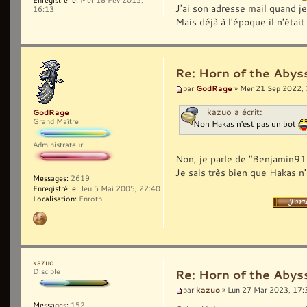
J'ai son adresse mail quand je 
16:13
Mais déjà à l'époque il n'était
Re: Horn of the Abys
GodRage
par
» Mer 21 Sep 2022,
kazuo a écrit:
GodRage
Grand Maître
Non Hakas n'est pas un bot
Administrateur
Non, je parle de "Benjamin911
Je sais très bien que Hakas n'
Messages:
2619
Enregistré le:
Jeu 5 Mai 2005, 22:40
Localisation:
Enroth
kazuo
Disciple
Re: Horn of the Abys
kazuo
par
» Lun 27 Mar 2023, 17:
Messages:
152