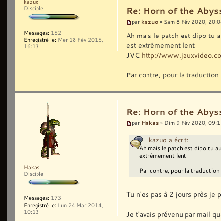
kazuo
Disciple
Re: Horn of the Abyss
kazuo
par
» Sam 8 Fév 2020, 20:0
Messages:
152
Ah mais le patch est dipo tu a
Enregistré le:
Mer 18 Fév 2015,
est extrêmement lent
16:13
JVC
http://www.jeuxvideo.
Par contre, pour la traductio
Re: Horn of the Abyss
Hakas
par
» Dim 9 Fév 2020, 09:1
kazuo a écrit:
Ah mais le patch est dipo tu au
extrêmement lent
Hakas
Par contre, pour la traductio
Disciple
Tu n'es pas à 2 jours près je 
Messages:
173
Enregistré le:
Lun 24 Mar 2014,
10:13
Je t'avais prévenu par mail que