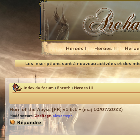
Heroes I
Heroes II
Heroes
Recherche
Les inscriptions sont à nouveau activées et des mi
Index du forum
‹
Enroth
‹
Heroes III
Horn of the Abyss [FR] v1.6.1 - (maj 10/07/2022)
Modérateurs:
GodRage
alexasteph
,
Répondre