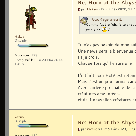
Re: Horn of the Abyss
Hakas
par
» Dim 9 Fév 2020, 11:2
GodRage a écrit:
Comme l'autre fois, je te propo
ferai pas,
)
Hakas
Disciple
Tu n'as pas besoin de mon aut
Une news sera la bienvenue o
Messages:
173
III je crois.
Enregistré le:
Lun 24 Mar 2014,
Chaque fois qu'il y aura une 
10:13
L'intérêt pour HotA est retom
Mais c'est un peu normal car c
Avec l'arrivée prochaine de la
créatures améliorées,
et de 4 nouvelles créatures n
kazuo
Disciple
Re: Horn of the Abyss
kazuo
par
» Dim 9 Fév 2020, 11:3
Messages:
152