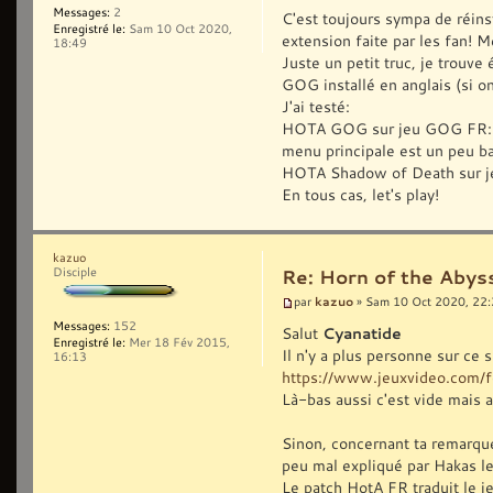
Messages:
2
C'est toujours sympa de réins
Enregistré le:
Sam 10 Oct 2020,
extension faite par les fan! M
18:49
Juste un petit truc, je trouv
GOG installé en anglais (si on 
J'ai testé:
HOTA GOG sur jeu GOG FR: ça 
menu principale est un peu b
HOTA Shadow of Death sur je
En tous cas, let's play!
kazuo
Disciple
Re: Horn of the Abyss
kazuo
par
» Sam 10 Oct 2020, 22
Messages:
152
Salut
Cyanatide
Enregistré le:
Mer 18 Fév 2015,
Il n'y a plus personne sur ce s
16:13
https://www.jeuxvideo.com/f
Là-bas aussi c'est vide mais 
Sinon, concernant ta remarque,
peu mal expliqué par Hakas les
Le patch HotA FR traduit le j