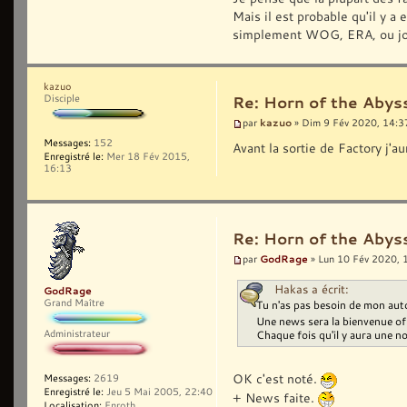
Mais il est probable qu'il y a
simplement WOG, ERA, ou jouer
kazuo
Disciple
Re: Horn of the Abyss
kazuo
par
» Dim 9 Fév 2020, 14:3
Messages:
152
Avant la sortie de Factory j'
Enregistré le:
Mer 18 Fév 2015,
16:13
Re: Horn of the Abyss
GodRage
par
» Lun 10 Fév 2020, 
Hakas a écrit:
GodRage
Grand Maître
Tu n'as pas besoin de mon auto
Une news sera la bienvenue of 
Administrateur
Chaque fois qu'il y aura une n
OK c'est noté.
Messages:
2619
Enregistré le:
Jeu 5 Mai 2005, 22:40
+ News faite.
Localisation:
Enroth