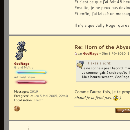
Et c'est ce que j'ai fait 48 he
Ensuite, je ne peux pas devin
Et enfin, j'ai laissé un messa
Il n'y a que Jolly Roger qui es
Re: Horn of the Abyss
GodRage
par
» Dim 9 Fév 2020, 1
Hakas a écrit:
GodRage
Grand Maître
Je ne connais pas Discord, mais
Je commençais à croire qu'écrir
Mais heureusement, GodRage is 
Administrateur
Comme l'autre fois, je te pro
Messages:
2619
Enregistré le:
Jeu 5 Mai 2005, 22:40
chaud je la ferai pas,
)
Localisation:
Enroth