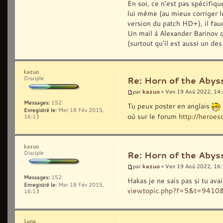
En soi, ce n'est pas spécifiqu
lui même (au mieux corriger l
version du patch HD+), il fau
Un mail à Alexander Barinov q
(surtout qu'il est aussi un de
kazuo
Disciple
Re: Horn of the Abys
kazuo
par
» Ven 19 Aoû 2022, 14
Messages:
152
Tu peux poster en anglais
Enregistré le:
Mer 18 Fév 2015,
où sur le forum
http://hero
16:13
kazuo
Disciple
Re: Horn of the Abys
kazuo
par
» Ven 19 Aoû 2022, 16
Messages:
152
Hakas je ne sais pas si tu ava
Enregistré le:
Mer 18 Fév 2015,
viewtopic.php?f=5&t=9410
16:13
Luna