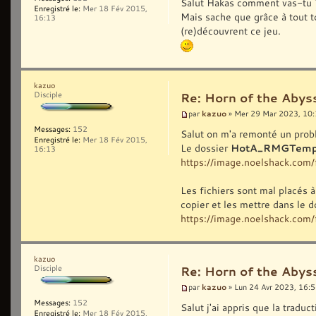
Salut Hakas comment vas-tu 
Enregistré le:
Mer 18 Fév 2015,
Mais sache que grâce à tout to
16:13
(re)découvrent ce jeu.
kazuo
Disciple
Re: Horn of the Abys
kazuo
par
» Mer 29 Mar 2023, 10
Messages:
152
Salut on m'a remonté un probl
Enregistré le:
Mer 18 Fév 2015,
Le dossier
HotA_RMGTemp
16:13
https://image.noelshack.co
Les fichiers sont mal placés à 
copier et les mettre dans le
https://image.noelshack.co
kazuo
Disciple
Re: Horn of the Abys
kazuo
par
» Lun 24 Avr 2023, 16:
Messages:
152
Salut j'ai appris que la tradu
Enregistré le:
Mer 18 Fév 2015,