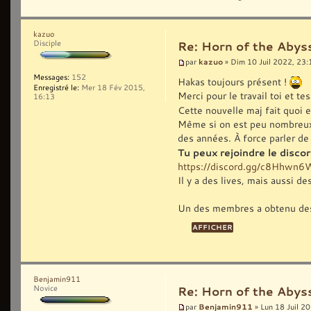
kazuo
Disciple
Re: Horn of the Abys
kazuo
par
» Dim 10 Juil 2022, 23:
Messages:
152
Hakas toujours présent !
Enregistré le:
Mer 18 Fév 2015,
Merci pour le travail toi et 
16:13
Cette nouvelle maj fait quoi 
Même si on est peu nombreux, ç
des années. À force parler de 
Tu peux rejoindre le disc
https://discord.gg/c8Hhwn
Il y a des lives, mais aussi d
Un des membres a obtenu des
Benjamin911
Novice
Re: Horn of the Abys
Benjamin911
par
» Lun 18 Juil 2