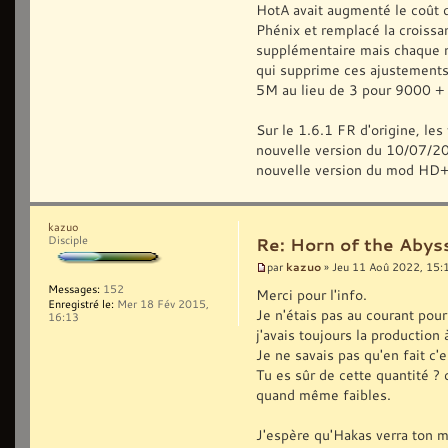
HotA avait augmenté le coût 
Phénix et remplacé la croiss
supplémentaire mais chaque mi
qui supprime ces ajustements
5M au lieu de 3 pour 9000 +
Sur le 1.6.1 FR d'origine, les
nouvelle version du 10/07/2022
nouvelle version du mod HD+
kazuo
Disciple
Re: Horn of the Abys
kazuo
par
» Jeu 11 Aoû 2022, 15:
Messages:
152
Merci pour l'info.
Enregistré le:
Mer 18 Fév 2015,
Je n'étais pas au courant pou
16:13
j'avais toujours la production 
Je ne savais pas qu'en fait c
Tu es sûr de cette quantité ? c
quand même faibles.
J'espère qu'Hakas verra ton