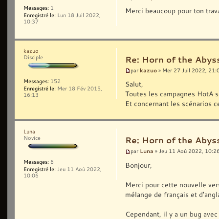
Messages:
1
Merci beaucoup pour ton trav
Enregistré le:
Lun 18 Juil 2022,
10:37
kazuo
Disciple
Re: Horn of the Abys
kazuo
par
» Mer 27 Juil 2022, 21:
Messages:
152
Salut,
Enregistré le:
Mer 18 Fév 2015,
Toutes les campagnes HotA so
16:13
Et concernant les scénarios c
Luna
Novice
Re: Horn of the Abys
Luna
par
» Jeu 11 Aoû 2022, 10:2
Messages:
6
Bonjour,
Enregistré le:
Jeu 11 Aoû 2022,
10:06
Merci pour cette nouvelle vers
mélange de français et d'angla
Cependant, il y a un bug avec