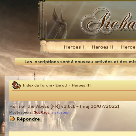
Heroes I
Heroes II
Heroes
Recherche
Les inscriptions sont à nouveau activées et des mi
Index du forum
‹
Enroth
‹
Heroes III
Horn of the Abyss [FR] v1.6.1 - (maj 10/07/2022)
Modérateurs:
GodRage
alexasteph
,
Répondre