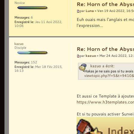
Novice
Re: Horn of the Abys
Luna
par
» Ven 19 Aoû 2022, 16:5
Messages:
6
Euh ouais mais l'anglais et mo
Enregistré le:
Jeu 11 Aoû 2022,
l'expression...
10:06
kazuo
Disciple
Re: Horn of the Abys
kazuo
par
» Mer 24 Aoû 2022, 12
Messages:
152
kazuo a écrit:
Enregistré le:
Mer 18 Fév 2015,
Hakas je ne sais pas si tu avai
16:13
viewtopic.php?f=5&t=9410
Et aussi ce Template à ajoute
https://www.h3templates.co
Et si tu pouvais activer Surve