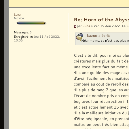
Luna
Novice
Re: Horn of the Abys
Luna
par
» Ven 19 Aoû 2022, 14:2
Messages:
6
kazuo a écrit:
Enregistré le:
Jeu 11 Aoû 2022,
Néanmoins, ce n'est pas plus 
10:06
C'est vite dit, pour moi sa pl
créatures mais plus du fait d
une excellente faction même 
•Il a une guilde des mages av
d'avoir facilement les maîtri
comparé au coût de reroll des
•Il a plus de rang 7 que les a
l'écart de nombre pris en comp
bug avec leur résurrection il 
et c'est actuellement 15 avec
•Il a la meilleure initiative d
d'être négligeable, en prenant
maître on peut très bien attaq