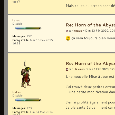
10:13
Mais celles du screen sont dé
kazuo
Disciple
Re: Horn of the Abyss
kazuo
par
» Dim 23 Fév 2020, 10:
Messages:
152
ça sera toujours bien mieux
Enregistré le:
Mer 18 Fév 2015,
16:13
Re: Horn of the Abyss
Hakas
par
» Dim 23 Fév 2020, 12
Une nouvelle Mise à Jour est 
J'ai trouvé deux petites erreu
+ une petite modification dans
Hakas
Disciple
J'en ai profité également pou
Je plaisante évidemment car c'
Messages:
173
Enregistré le:
Lun 24 Mar 2014,