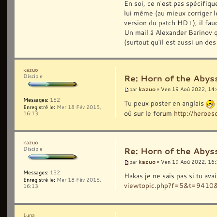
En soi, ce n'est pas spécifiqu
lui même (au mieux corriger l
version du patch HD+), il fau
Un mail à Alexander Barinov q
(surtout qu'il est aussi un de
kazuo
Disciple
Re: Horn of the Abys
kazuo
par
» Ven 19 Aoû 2022, 14
Messages:
152
Tu peux poster en anglais
Enregistré le:
Mer 18 Fév 2015,
où sur le forum
http://hero
16:13
kazuo
Disciple
Re: Horn of the Abys
kazuo
par
» Ven 19 Aoû 2022, 16
Messages:
152
Hakas je ne sais pas si tu ava
Enregistré le:
Mer 18 Fév 2015,
viewtopic.php?f=5&t=9410
16:13
Luna