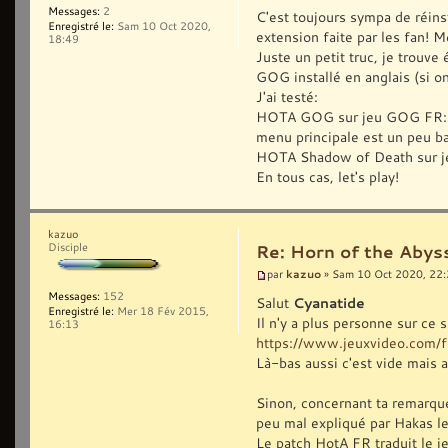
Messages:
2
C'est toujours sympa de réins
Enregistré le:
Sam 10 Oct 2020,
extension faite par les fan! M
18:49
Juste un petit truc, je trouv
GOG installé en anglais (si on 
J'ai testé:
HOTA GOG sur jeu GOG FR: ça 
menu principale est un peu b
HOTA Shadow of Death sur je
En tous cas, let's play!
kazuo
Disciple
Re: Horn of the Abyss
kazuo
par
» Sam 10 Oct 2020, 22
Messages:
152
Salut
Cyanatide
Enregistré le:
Mer 18 Fév 2015,
Il n'y a plus personne sur ce s
16:13
https://www.jeuxvideo.com/f
Là-bas aussi c'est vide mais 
Sinon, concernant ta remarque,
peu mal expliqué par Hakas les
Le patch HotA FR traduit le j