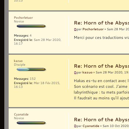
10:13
Pochorletuor
Novice
Re: Horn of the Abyss
Pochorletuor
par
» Sam 28 Mar 2
Messages:
4
Merci pour ces traductions v
Enregistré le:
Sam 28 Mar 2020,
16:17
kazuo
Disciple
Re: Horn of the Abyss
kazuo
par
» Sam 28 Mar 2020, 19
Messages:
152
Hakas es-tu en contact avec l
Enregistré le:
Mer 18 Fév 2015,
Son scénario est cool. J'aime
16:13
labyrinthique : tu mets parfoi
Il faudrait au moins qu'il ajou
Cyanatide
Novice
Re: Horn of the Abyss
Cyanatide
par
» Sam 10 Oct 2020