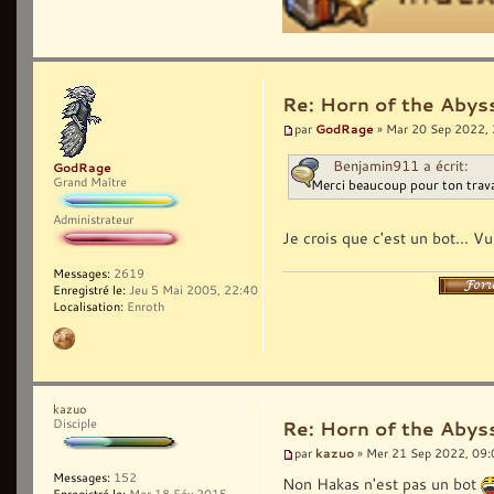
Re: Horn of the Abys
GodRage
par
» Mar 20 Sep 2022,
Benjamin911 a écrit:
GodRage
Grand Maître
Merci beaucoup pour ton trava
Administrateur
Je crois que c'est un bot... Vu
Messages:
2619
Enregistré le:
Jeu 5 Mai 2005, 22:40
Localisation:
Enroth
kazuo
Disciple
Re: Horn of the Abys
kazuo
par
» Mer 21 Sep 2022, 09:
Messages:
152
Non Hakas n'est pas un bot
Enregistré le:
Mer 18 Fév 2015,