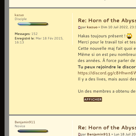
kazuo
Disciple
Re: Horn of the Abys
kazuo
par
» Dim 10 Juil 2022, 23:
Messages:
152
Hakas toujours présent !
Enregistré le:
Mer 18 Fév 2015,
Merci pour le travail toi et 
16:13
Cette nouvelle maj fait quoi 
Même si on est peu nombreux, ç
des années. À force parler de 
Tu peux rejoindre le disc
https://discord.gg/c8Hhwn
Il y a des lives, mais aussi d
Un des membres a obtenu des
Benjamin911
Novice
Re: Horn of the Abys
Benjamin911
par
» Lun 18 Juil 2