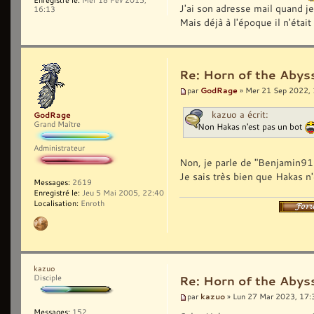
J'ai son adresse mail quand je 
16:13
Mais déjà à l'époque il n'était
Re: Horn of the Abys
GodRage
par
» Mer 21 Sep 2022,
kazuo a écrit:
GodRage
Grand Maître
Non Hakas n'est pas un bot
Administrateur
Non, je parle de "Benjamin911
Je sais très bien que Hakas n'
Messages:
2619
Enregistré le:
Jeu 5 Mai 2005, 22:40
Localisation:
Enroth
kazuo
Disciple
Re: Horn of the Abys
kazuo
par
» Lun 27 Mar 2023, 17:
Messages:
152