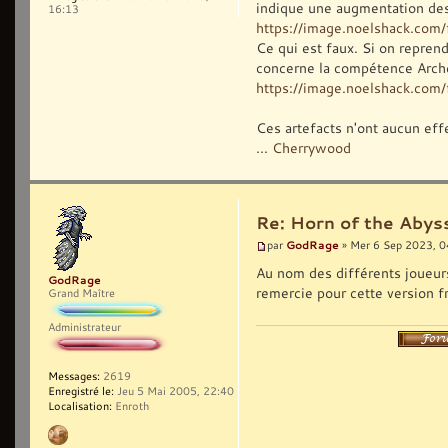
indique une augmentation des
16:13
https://image.noelshack.co
Ce qui est faux. Si on reprend
concerne la compétence Arche
https://image.noelshack.com/f
Ces artefacts n'ont aucun eff
... Cherrywood
Re: Horn of the Abys
GodRage
par
» Mer 6 Sep 2023, 0
Au nom des différents joueurs 
GodRage
remercie pour cette version f
Grand Maître
Administrateur
Messages:
2619
Enregistré le:
Jeu 5 Mai 2005, 22:40
Localisation:
Enroth