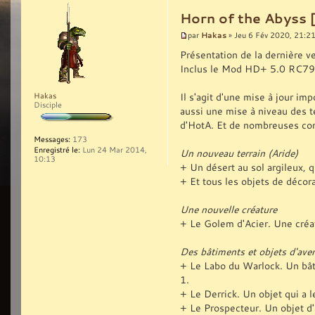
Horn of the Abyss 
Hakas
par
» Jeu 6 Fév 2020, 21:2
Présentation de la dernière v
Inclus le Mod HD+ 5.0 RC79
Il s'agit d'une mise à jour i
Hakas
Disciple
aussi une mise à niveau des t
d'HotA. Et de nombreuses corr
Messages:
173
Enregistré le:
Lun 24 Mar 2014,
Un nouveau terrain (Aride)
10:13
+ Un désert au sol argileux, qu
+ Et tous les objets de décora
Une nouvelle créature
+ Le Golem d'Acier. Une créa
Des bâtiments et objets d'ave
+ Le Labo du Warlock. Un bât
1.
+ Le Derrick. Un objet qui a 
+ Le Prospecteur. Un objet d'