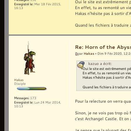
Oui le site est extrêmement pé
Enregistré le:
Mer 18 Fév 2015,
En effet, tu as remonté un vieu
16:13
Hakas n'hésite pas à sortir d'
Quand les fichiers à traduire 
Re: Horn of the Abyss
Hakas
par
» Dim 9 Fév 2020, 12:2
kazuo a écrit:
Oui le site est extrêmement pén
En effet, tu as remonté un vieux
Hakas n'hésite pas à sortir d'A
Hakas
Disciple
Quand les fichiers à traduire a
Messages:
173
Pour la relecture on verra quan
Enregistré le:
Lun 24 Mar 2014,
10:13
Sinon, je ne vois pas trop où 
c'est Archangel Castle. Et on 
Je pense que la plupart des fa