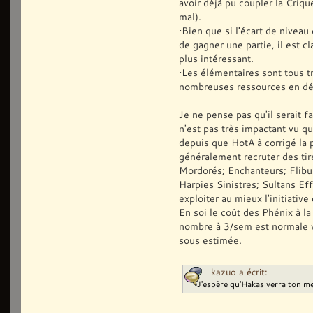
avoir déjà pu coupler la Crique
mal).
•Bien que si l'écart de nivea
de gagner une partie, il est c
plus intéressant.
•Les élémentaires sont tous tr
nombreuses ressources en déb
Je ne pense pas qu'il serait 
n'est pas très impactant vu qu
depuis que HotA à corrigé la 
généralement recruter des tir
Mordorés; Enchanteurs; Flibu
Harpies Sinistres; Sultans Effr
exploiter au mieux l'initiative
En soi le coût des Phénix à l
nombre à 3/sem est normale v
sous estimée.
kazuo a écrit:
J'espère qu'Hakas verra ton 