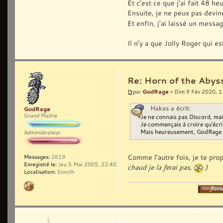
Et c'est ce que j'ai fait 48 he
Ensuite, je ne peux pas devin
Et enfin, j'ai laissé un messa
Il n'y a que Jolly Roger qui es
Re: Horn of the Abyss
GodRage
par
» Dim 9 Fév 2020, 1
Hakas a écrit:
GodRage
Grand Maître
Je ne connais pas Discord, mais
Je commençais à croire qu'écrir
Mais heureusement, GodRage is 
Administrateur
Comme l'autre fois, je te pro
Messages:
2619
Enregistré le:
Jeu 5 Mai 2005, 22:40
chaud je la ferai pas,
)
Localisation:
Enroth