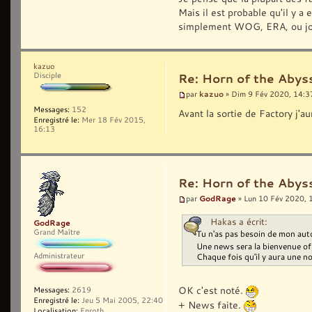
Mais il est probable qu'il y a
simplement WOG, ERA, ou jouer
kazuo
Disciple
Re: Horn of the Abyss
kazuo
par
» Dim 9 Fév 2020, 14:3
Messages:
152
Avant la sortie de Factory j'
Enregistré le:
Mer 18 Fév 2015,
16:13
Re: Horn of the Abyss
GodRage
par
» Lun 10 Fév 2020, 
Hakas a écrit:
GodRage
Grand Maître
Tu n'as pas besoin de mon auto
Une news sera la bienvenue of 
Administrateur
Chaque fois qu'il y aura une n
OK c'est noté.
Messages:
2619
Enregistré le:
Jeu 5 Mai 2005, 22:40
+ News faite.
Localisation:
Enroth