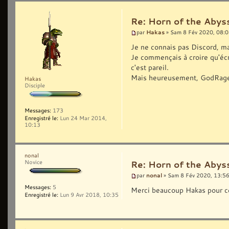
Re: Horn of the Abyss
Hakas
par
» Sam 8 Fév 2020, 08:
Je ne connais pas Discord, ma
Je commençais à croire qu'écri
c'est pareil.
Mais heureusement, GodRage i
Hakas
Disciple
Messages:
173
Enregistré le:
Lun 24 Mar 2014,
10:13
nonal
Novice
Re: Horn of the Abyss
nonal
par
» Sam 8 Fév 2020, 13:5
Messages:
5
Merci beaucoup Hakas pour ce
Enregistré le:
Lun 9 Avr 2018, 10:35