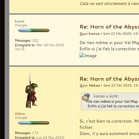
Cela ne sert strictement à rien
kazuo
Disciple
Re: Horn of the Abyss
kazuo
par
» Sam 22 Fév 2020, 14
Messages:
152
De rien même si pour Val Map 
Enregistré le:
Mer 18 Fév 2015,
Enfin si j'ai fait la correctio
16:13
Re: Horn of the Abyss
Hakas
par
» Sam 22 Fév 2020, 15
kazuo a écrit:
De rien même si pour Val Map 1
Enfin si j'ai fait la correction 
Hakas
Disciple
Si, c'est bien ta correction. 
fichier.
Donc, il y aura surement enco
Messages:
173
Enregistré le:
Lun 24 Mar 2014,