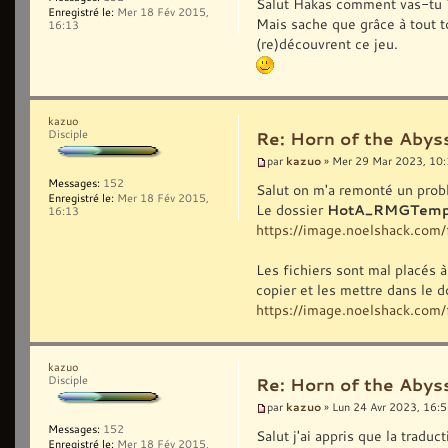
Salut Hakas comment vas-tu 
Enregistré le:
Mer 18 Fév 2015,
Mais sache que grâce à tout to
16:13
(re)découvrent ce jeu.
kazuo
Disciple
Re: Horn of the Abys
kazuo
par
» Mer 29 Mar 2023, 10
Messages:
152
Salut on m'a remonté un probl
Enregistré le:
Mer 18 Fév 2015,
Le dossier
HotA_RMGTemp
16:13
https://image.noelshack.co
Les fichiers sont mal placés à 
copier et les mettre dans le
https://image.noelshack.co
kazuo
Disciple
Re: Horn of the Abys
kazuo
par
» Lun 24 Avr 2023, 16:
Messages:
152
Salut j'ai appris que la tradu
Enregistré le:
Mer 18 Fév 2015,