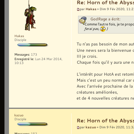
Re: Horn of the Abyss
Hakas
par
» Dim 9 Fév 2020, 11:2
GodRage a écrit:
Comme l'autre fois, je te propo
ferai pas,
)
Hakas
Disciple
Tu n'as pas besoin de mon aut
Une news sera la bienvenue o
Messages:
173
III je crois.
Enregistré le:
Lun 24 Mar 2014,
Chaque fois qu'il y aura une 
10:13
L'intérêt pour HotA est retom
Mais c'est un peu normal car c
Avec l'arrivée prochaine de la
créatures améliorées,
et de 4 nouvelles créatures n
kazuo
Disciple
Re: Horn of the Abyss
kazuo
par
» Dim 9 Fév 2020, 11:3
Messages:
152