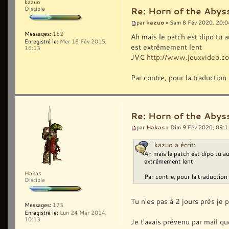
kazuo
Disciple
Re: Horn of the Abyss
kazuo
par
» Sam 8 Fév 2020, 20:0
Messages:
152
Ah mais le patch est dipo tu a
Enregistré le:
Mer 18 Fév 2015,
est extrêmement lent
16:13
JVC
http://www.jeuxvideo.
Par contre, pour la traductio
Re: Horn of the Abyss
Hakas
par
» Dim 9 Fév 2020, 09:1
kazuo a écrit:
Ah mais le patch est dipo tu au
extrêmement lent
Hakas
Par contre, pour la traductio
Disciple
Tu n'es pas à 2 jours près je 
Messages:
173
Enregistré le:
Lun 24 Mar 2014,
10:13
Je t'avais prévenu par mail que