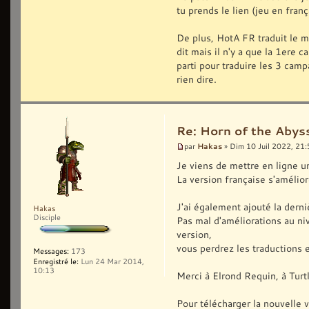
tu prends le lien (jeu en franç
De plus, HotA FR traduit le m
dit mais il n'y a que la 1ere 
parti pour traduire les 3 ca
rien dire.
Re: Horn of the Abys
Hakas
par
» Dim 10 Juil 2022, 21
Je viens de mettre en ligne un
La version française s'améli
J'ai également ajouté la der
Hakas
Disciple
Pas mal d'améliorations au n
version,
vous perdrez les traductions e
Messages:
173
Enregistré le:
Lun 24 Mar 2014,
10:13
Merci à Elrond Requin, à Turtl
Pour télécharger la nouvelle ve