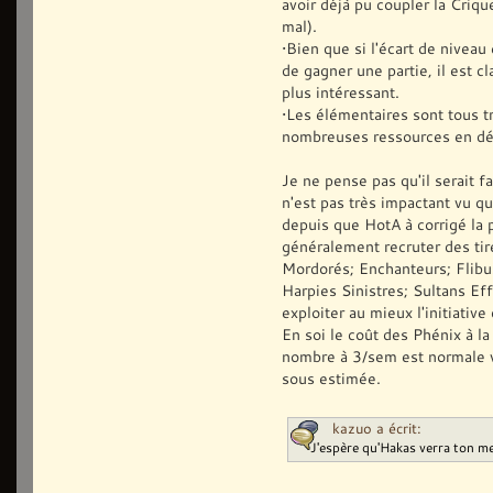
avoir déjà pu coupler la Crique
mal).
•Bien que si l'écart de nivea
de gagner une partie, il est c
plus intéressant.
•Les élémentaires sont tous tr
nombreuses ressources en déb
Je ne pense pas qu'il serait 
n'est pas très impactant vu qu
depuis que HotA à corrigé la 
généralement recruter des tir
Mordorés; Enchanteurs; Flibu
Harpies Sinistres; Sultans Effr
exploiter au mieux l'initiative
En soi le coût des Phénix à l
nombre à 3/sem est normale v
sous estimée.
kazuo a écrit:
J'espère qu'Hakas verra ton 