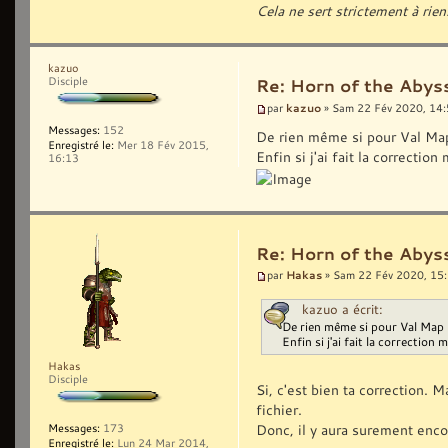
Cela ne sert strictement à rien
kazuo
Disciple
Re: Horn of the Abyss
kazuo
par
» Sam 22 Fév 2020, 14
Messages:
152
De rien même si pour Val Map 
Enregistré le:
Mer 18 Fév 2015,
Enfin si j'ai fait la correctio
16:13
Re: Horn of the Abyss
Hakas
par
» Sam 22 Fév 2020, 15
kazuo a écrit:
De rien même si pour Val Map 1
Enfin si j'ai fait la correction 
Hakas
Disciple
Si, c'est bien ta correction. 
fichier.
Donc, il y aura surement enco
Messages:
173
Enregistré le:
Lun 24 Mar 2014,