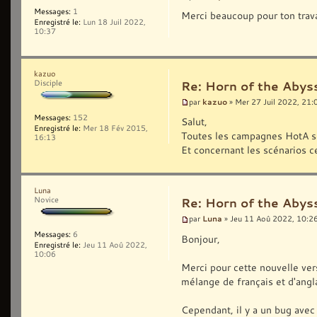
Messages:
1
Merci beaucoup pour ton trav
Enregistré le:
Lun 18 Juil 2022,
10:37
kazuo
Disciple
Re: Horn of the Abys
kazuo
par
» Mer 27 Juil 2022, 21:
Messages:
152
Salut,
Enregistré le:
Mer 18 Fév 2015,
Toutes les campagnes HotA so
16:13
Et concernant les scénarios c
Luna
Novice
Re: Horn of the Abys
Luna
par
» Jeu 11 Aoû 2022, 10:2
Messages:
6
Bonjour,
Enregistré le:
Jeu 11 Aoû 2022,
10:06
Merci pour cette nouvelle vers
mélange de français et d'angla
Cependant, il y a un bug avec