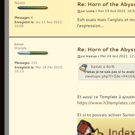
Novice
Re: Horn of the Abys
Luna
par
» Ven 19 Aoû 2022, 16:5
Messages:
6
Euh ouais mais l'anglais et mo
Enregistré le:
Jeu 11 Aoû 2022,
l'expression...
10:06
kazuo
Disciple
Re: Horn of the Abys
kazuo
par
» Mer 24 Aoû 2022, 12
Messages:
152
kazuo a écrit:
Enregistré le:
Mer 18 Fév 2015,
Hakas je ne sais pas si tu avai
16:13
viewtopic.php?f=5&t=9410
Et aussi ce Template à ajoute
https://www.h3templates.co
Et si tu pouvais activer Surve