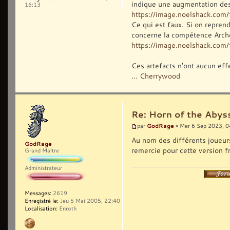
indique une augmentation des
16:13
https://image.noelshack.co
Ce qui est faux. Si on reprend
concerne la compétence Arche
https://image.noelshack.com/f
Ces artefacts n'ont aucun eff
... Cherrywood
Re: Horn of the Abys
GodRage
par
» Mer 6 Sep 2023, 0
Au nom des différents joueurs 
GodRage
remercie pour cette version f
Grand Maître
Administrateur
Messages:
2619
Enregistré le:
Jeu 5 Mai 2005, 22:40
Localisation:
Enroth