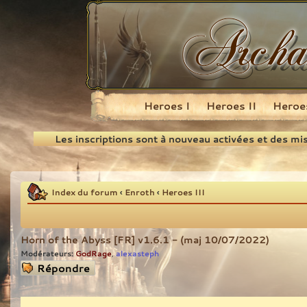
Heroes I
Heroes II
Heroes
Recherche
Les inscriptions sont à nouveau activées et des mi
Index du forum
‹
Enroth
‹
Heroes III
Horn of the Abyss [FR] v1.6.1 - (maj 10/07/2022)
Modérateurs:
GodRage
alexasteph
,
Répondre