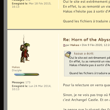
Oui le site est extrêmement pé
Enregistré le:
Mer 18 Fév 2015,
En effet, tu as remonté un vieu
16:13
Hakas n'hésite pas à sortir d'
Quand les fichiers à traduire 
Re: Horn of the Abyss
Hakas
par
» Dim 9 Fév 2020, 12:2
kazuo a écrit:
Oui le site est extrêmement pén
En effet, tu as remonté un vieux
Hakas n'hésite pas à sortir d'A
Hakas
Disciple
Quand les fichiers à traduire a
Messages:
173
Pour la relecture on verra quan
Enregistré le:
Lun 24 Mar 2014,
10:13
Sinon, je ne vois pas trop où 
c'est Archangel Castle. Et on 
Je pense que la plupart des fa