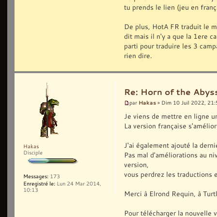
tu prends le lien (jeu en franç
De plus, HotA FR traduit le m
dit mais il n'y a que la 1ere 
parti pour traduire les 3 ca
rien dire.
Re: Horn of the Abys
Hakas
par
» Dim 10 Juil 2022, 21
Je viens de mettre en ligne un
La version française s'améli
J'ai également ajouté la der
Hakas
Disciple
Pas mal d'améliorations au n
version,
vous perdrez les traductions e
Messages:
173
Enregistré le:
Lun 24 Mar 2014,
10:13
Merci à Elrond Requin, à Turtl
Pour télécharger la nouvelle ve