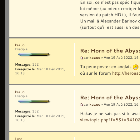
En soi, ce n'est pas spécifiqu
lui même (au mieux corriger l
version du patch HD+), il fau
Un mail à Alexander Barinov q
(surtout qu'il est aussi un de
kazuo
Disciple
Re: Horn of the Abys
kazuo
par
» Ven 19 Aoû 2022, 14
Messages:
152
Tu peux poster en anglais
Enregistré le:
Mer 18 Fév 2015,
où sur le forum
http://hero
16:13
kazuo
Disciple
Re: Horn of the Abys
kazuo
par
» Ven 19 Aoû 2022, 16
Messages:
152
Hakas je ne sais pas si tu ava
Enregistré le:
Mer 18 Fév 2015,
viewtopic.php?f=5&t=9410
16:13
Luna