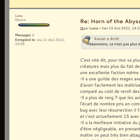
Luna
Novice
Re: Horn of the Abys
Luna
par
» Ven 19 Aoû 2022, 14:2
Messages:
6
kazuo a écrit:
Enregistré le:
Jeu 11 Aoû 2022,
Néanmoins, ce n'est pas plus 
10:06
C'est vite dit, pour moi sa pl
créatures mais plus du fait d
une excellente faction même 
•Il a une guilde des mages av
d'avoir facilement les maîtri
comparé au coût de reroll des
•Il a plus de rang 7 que les a
l'écart de nombre pris en comp
bug avec leur résurrection il 
et c'est actuellement 15 avec
•Il a la meilleure initiative d
d'être négligeable, en prenant
maître on peut très bien attaq