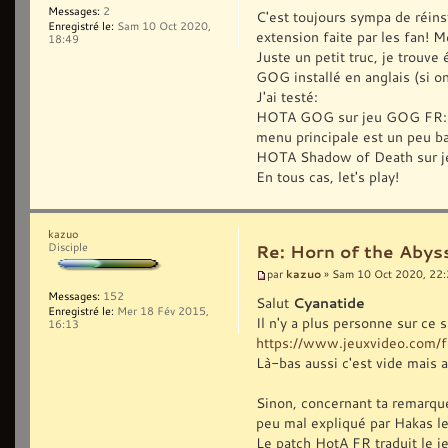
Messages:
2
C'est toujours sympa de réins
Enregistré le:
Sam 10 Oct 2020,
extension faite par les fan! M
18:49
Juste un petit truc, je trouv
GOG installé en anglais (si on 
J'ai testé:
HOTA GOG sur jeu GOG FR: ça 
menu principale est un peu b
HOTA Shadow of Death sur je
En tous cas, let's play!
kazuo
Disciple
Re: Horn of the Abyss
kazuo
par
» Sam 10 Oct 2020, 22
Messages:
152
Salut
Cyanatide
Enregistré le:
Mer 18 Fév 2015,
Il n'y a plus personne sur ce s
16:13
https://www.jeuxvideo.com/f
Là-bas aussi c'est vide mais 
Sinon, concernant ta remarque,
peu mal expliqué par Hakas les
Le patch HotA FR traduit le j