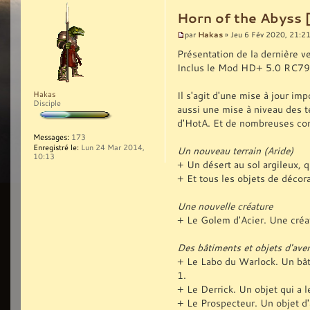
Horn of the Abyss 
Hakas
par
» Jeu 6 Fév 2020, 21:2
Présentation de la dernière v
Inclus le Mod HD+ 5.0 RC79
Il s'agit d'une mise à jour i
Hakas
Disciple
aussi une mise à niveau des t
d'HotA. Et de nombreuses corr
Messages:
173
Enregistré le:
Lun 24 Mar 2014,
Un nouveau terrain (Aride)
10:13
+ Un désert au sol argileux, qu
+ Et tous les objets de décora
Une nouvelle créature
+ Le Golem d'Acier. Une créa
Des bâtiments et objets d'ave
+ Le Labo du Warlock. Un bât
1.
+ Le Derrick. Un objet qui a 
+ Le Prospecteur. Un objet d'