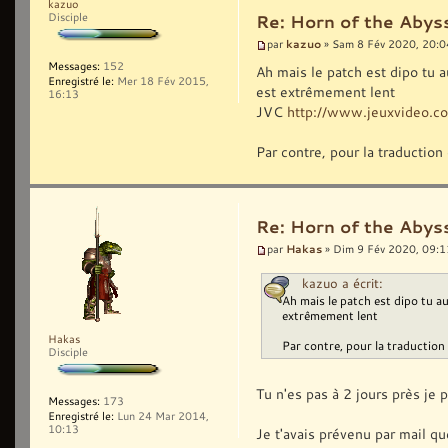
kazuo
Disciple
Re: Horn of the Abyss
kazuo
par
» Sam 8 Fév 2020, 20:0
Messages:
152
Ah mais le patch est dipo tu a
Enregistré le:
Mer 18 Fév 2015,
est extrêmement lent
16:13
JVC
http://www.jeuxvideo.
Par contre, pour la traductio
Re: Horn of the Abyss
Hakas
par
» Dim 9 Fév 2020, 09:1
kazuo a écrit:
Ah mais le patch est dipo tu au
extrêmement lent
Hakas
Par contre, pour la traductio
Disciple
Tu n'es pas à 2 jours près je 
Messages:
173
Enregistré le:
Lun 24 Mar 2014,
10:13
Je t'avais prévenu par mail que