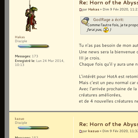
Re: Horn of the Abyss
Hakas
par
» Dim 9 Fév 2020, 11:2
GodRage a écrit:
Comme l'autre fois, je te propo
ferai pas,
)
Hakas
Disciple
Tu n'as pas besoin de mon aut
Une news sera la bienvenue o
Messages:
173
III je crois.
Enregistré le:
Lun 24 Mar 2014,
Chaque fois qu'il y aura une 
10:13
L'intérêt pour HotA est retom
Mais c'est un peu normal car c
Avec l'arrivée prochaine de la
créatures améliorées,
et de 4 nouvelles créatures n
kazuo
Disciple
Re: Horn of the Abyss
kazuo
par
» Dim 9 Fév 2020, 11:3
Messages:
152