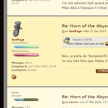
J'ai son adresse mail quand je 
16:13
Mais déjà à l'époque il n'était
Re: Horn of the Abys
GodRage
par
» Mer 21 Sep 2022,
kazuo a écrit:
GodRage
Grand Maître
Non Hakas n'est pas un bot
Administrateur
Non, je parle de "Benjamin911
Je sais très bien que Hakas n'
Messages:
2619
Enregistré le:
Jeu 5 Mai 2005, 22:40
Localisation:
Enroth
kazuo
Disciple
Re: Horn of the Abys
kazuo
par
» Lun 27 Mar 2023, 17:
Messages:
152