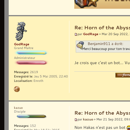
Re: Horn of the Abys
GodRage
par
» Mar 20 Sep 2022,
Benjamin911 a écrit:
GodRage
Grand Maître
Merci beaucoup pour ton trava
Administrateur
Je crois que c'est un bot... Vu
Messages:
2619
Enregistré le:
Jeu 5 Mai 2005, 22:40
Localisation:
Enroth
kazuo
Disciple
Re: Horn of the Abys
kazuo
par
» Mer 21 Sep 2022, 09:
Messages:
152
Non Hakas n'est pas un bot
Enregistré le:
Mer 18 Fév 2015,