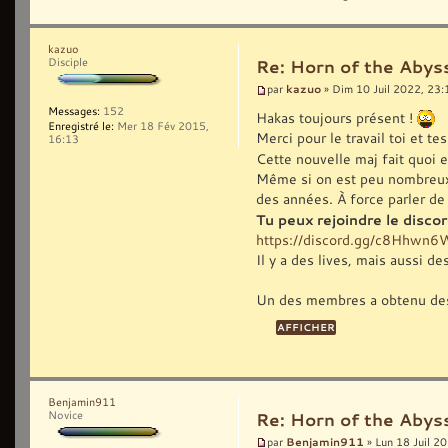
kazuo
Disciple
Re: Horn of the Abys
kazuo
par
» Dim 10 Juil 2022, 23:
Messages:
152
Hakas toujours présent !
Enregistré le:
Mer 18 Fév 2015,
Merci pour le travail toi et 
16:13
Cette nouvelle maj fait quoi 
Même si on est peu nombreux, ç
des années. À force parler de 
Tu peux rejoindre le disc
https://discord.gg/c8Hhwn
Il y a des lives, mais aussi d
Un des membres a obtenu des
Benjamin911
Novice
Re: Horn of the Abys
Benjamin911
par
» Lun 18 Juil 2