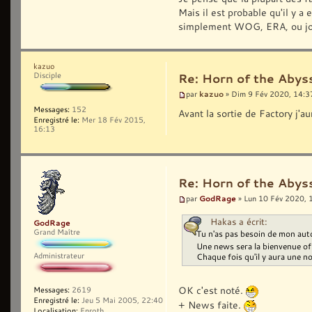
Mais il est probable qu'il y a
simplement WOG, ERA, ou jouer
kazuo
Disciple
Re: Horn of the Abyss
kazuo
par
» Dim 9 Fév 2020, 14:3
Messages:
152
Avant la sortie de Factory j'
Enregistré le:
Mer 18 Fév 2015,
16:13
Re: Horn of the Abyss
GodRage
par
» Lun 10 Fév 2020, 
Hakas a écrit:
GodRage
Grand Maître
Tu n'as pas besoin de mon auto
Une news sera la bienvenue of 
Administrateur
Chaque fois qu'il y aura une n
OK c'est noté.
Messages:
2619
Enregistré le:
Jeu 5 Mai 2005, 22:40
+ News faite.
Localisation:
Enroth