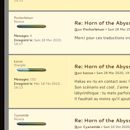
10:13
Pochorletuor
Novice
Re: Horn of the Abyss
Pochorletuor
par
» Sam 28 Mar 2
Messages:
4
Merci pour ces traductions v
Enregistré le:
Sam 28 Mar 2020,
16:17
kazuo
Disciple
Re: Horn of the Abyss
kazuo
par
» Sam 28 Mar 2020, 19
Messages:
152
Hakas es-tu en contact avec l
Enregistré le:
Mer 18 Fév 2015,
Son scénario est cool. J'aime
16:13
labyrinthique : tu mets parfoi
Il faudrait au moins qu'il ajou
Cyanatide
Novice
Re: Horn of the Abyss
Cyanatide
par
» Sam 10 Oct 2020