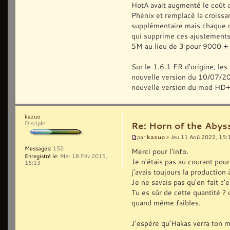
HotA avait augmenté le coût 
Phénix et remplacé la croiss
supplémentaire mais chaque mi
qui supprime ces ajustements
5M au lieu de 3 pour 9000 +
Sur le 1.6.1 FR d'origine, les
nouvelle version du 10/07/2022
nouvelle version du mod HD+
kazuo
Disciple
Re: Horn of the Abys
kazuo
par
» Jeu 11 Aoû 2022, 15:
Messages:
152
Merci pour l'info.
Enregistré le:
Mer 18 Fév 2015,
Je n'étais pas au courant pou
16:13
j'avais toujours la production 
Je ne savais pas qu'en fait c
Tu es sûr de cette quantité ? c
quand même faibles.
J'espère qu'Hakas verra ton