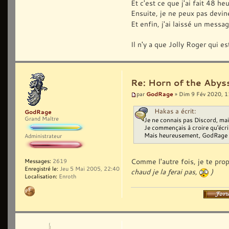
Et c'est ce que j'ai fait 48 he
Ensuite, je ne peux pas devin
Et enfin, j'ai laissé un messa
Il n'y a que Jolly Roger qui es
Re: Horn of the Abyss
GodRage
par
» Dim 9 Fév 2020, 1
Hakas a écrit:
GodRage
Grand Maître
Je ne connais pas Discord, mais
Je commençais à croire qu'écrir
Mais heureusement, GodRage is 
Administrateur
Comme l'autre fois, je te pro
Messages:
2619
Enregistré le:
Jeu 5 Mai 2005, 22:40
chaud je la ferai pas,
)
Localisation:
Enroth