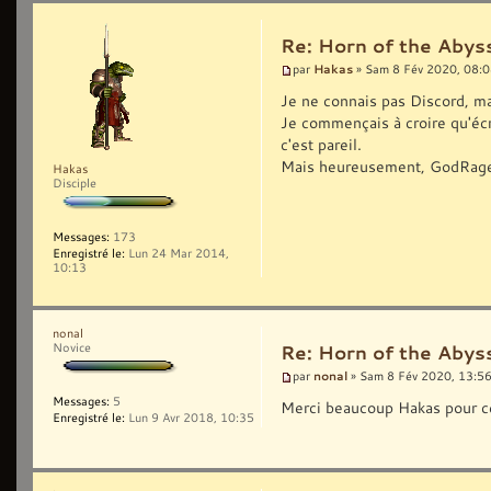
Re: Horn of the Abyss
Hakas
par
» Sam 8 Fév 2020, 08:
Je ne connais pas Discord, ma
Je commençais à croire qu'écri
c'est pareil.
Mais heureusement, GodRage i
Hakas
Disciple
Messages:
173
Enregistré le:
Lun 24 Mar 2014,
10:13
nonal
Novice
Re: Horn of the Abyss
nonal
par
» Sam 8 Fév 2020, 13:5
Messages:
5
Merci beaucoup Hakas pour ce
Enregistré le:
Lun 9 Avr 2018, 10:35