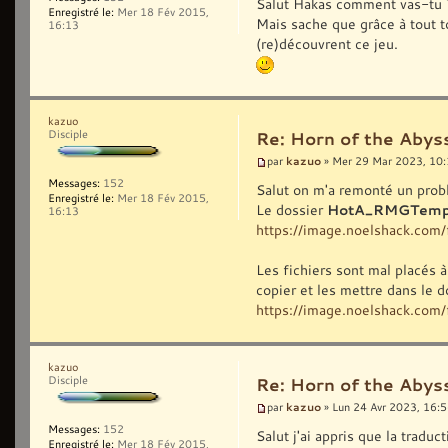
Salut Hakas comment vas-tu 
Enregistré le:
Mer 18 Fév 2015,
Mais sache que grâce à tout to
16:13
(re)découvrent ce jeu.
kazuo
Disciple
Re: Horn of the Abys
kazuo
par
» Mer 29 Mar 2023, 10
Messages:
152
Salut on m'a remonté un probl
Enregistré le:
Mer 18 Fév 2015,
Le dossier
HotA_RMGTemp
16:13
https://image.noelshack.co
Les fichiers sont mal placés à 
copier et les mettre dans le
https://image.noelshack.co
kazuo
Disciple
Re: Horn of the Abys
kazuo
par
» Lun 24 Avr 2023, 16:
Messages:
152
Salut j'ai appris que la tradu
Enregistré le:
Mer 18 Fév 2015,