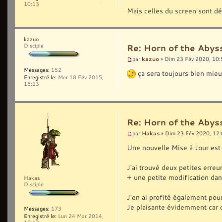
10:13
Mais celles du screen sont dé
kazuo
Disciple
Re: Horn of the Abyss
kazuo
par
» Dim 23 Fév 2020, 10:
Messages:
152
ça sera toujours bien mieux
Enregistré le:
Mer 18 Fév 2015,
16:13
Re: Horn of the Abyss
Hakas
par
» Dim 23 Fév 2020, 12
Une nouvelle Mise à Jour est 
J'ai trouvé deux petites erreu
+ une petite modification dans
Hakas
Disciple
J'en ai profité également pou
Je plaisante évidemment car c'
Messages:
173
Enregistré le:
Lun 24 Mar 2014,