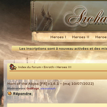
Heroes I
Heroes II
Heroes
Recherche
Les inscriptions sont à nouveau activées et des mi
Index du forum
‹
Enroth
‹
Heroes III
Horn of the Abyss [FR] v1.6.1 - (maj 10/07/2022)
Modérateurs:
GodRage
alexasteph
,
Répondre