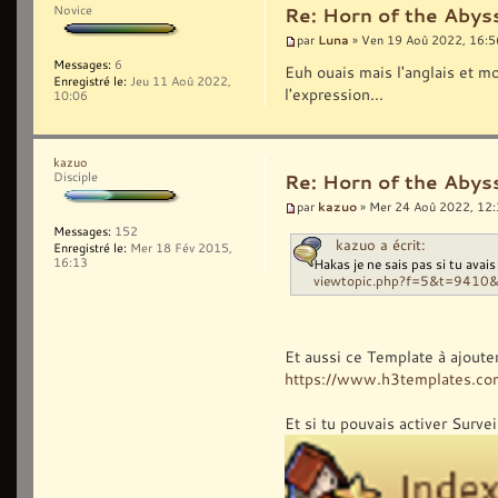
Novice
Re: Horn of the Abys
Luna
par
» Ven 19 Aoû 2022, 16:5
Messages:
6
Euh ouais mais l'anglais et mo
Enregistré le:
Jeu 11 Aoû 2022,
l'expression...
10:06
kazuo
Disciple
Re: Horn of the Abys
kazuo
par
» Mer 24 Aoû 2022, 12
Messages:
152
kazuo a écrit:
Enregistré le:
Mer 18 Fév 2015,
Hakas je ne sais pas si tu avai
16:13
viewtopic.php?f=5&t=9410
Et aussi ce Template à ajoute
https://www.h3templates.co
Et si tu pouvais activer Surve