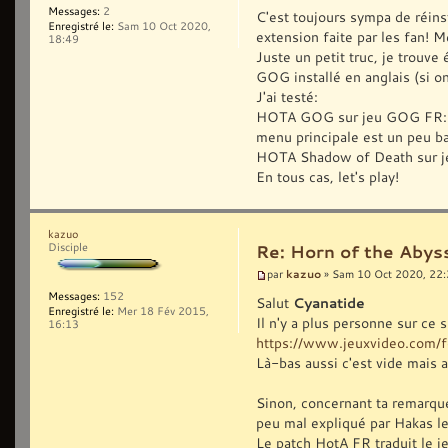
Messages:
2
C'est toujours sympa de réins
Enregistré le:
Sam 10 Oct 2020,
extension faite par les fan! M
18:49
Juste un petit truc, je trouv
GOG installé en anglais (si on 
J'ai testé:
HOTA GOG sur jeu GOG FR: ça 
menu principale est un peu b
HOTA Shadow of Death sur je
En tous cas, let's play!
kazuo
Disciple
Re: Horn of the Abyss
kazuo
par
» Sam 10 Oct 2020, 22
Messages:
152
Salut
Cyanatide
Enregistré le:
Mer 18 Fév 2015,
Il n'y a plus personne sur ce s
16:13
https://www.jeuxvideo.com/f
Là-bas aussi c'est vide mais 
Sinon, concernant ta remarque,
peu mal expliqué par Hakas les
Le patch HotA FR traduit le j