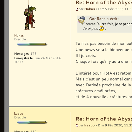
Re: Horn of the Abyss
Hakas
par
» Dim 9 Fév 2020, 11:2
GodRage a écrit:
Comme l'autre fois, je te propo
ferai pas,
)
Hakas
Disciple
Tu n'as pas besoin de mon aut
Une news sera la bienvenue o
Messages:
173
III je crois.
Enregistré le:
Lun 24 Mar 2014,
Chaque fois qu'il y aura une 
10:13
L'intérêt pour HotA est retom
Mais c'est un peu normal car c
Avec l'arrivée prochaine de la
créatures améliorées,
et de 4 nouvelles créatures n
kazuo
Disciple
Re: Horn of the Abyss
kazuo
par
» Dim 9 Fév 2020, 11:3
Messages:
152