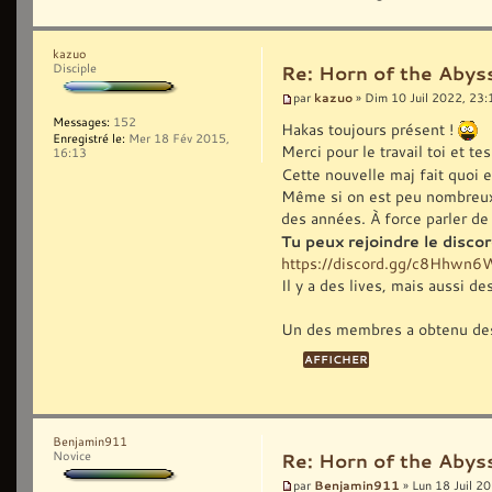
kazuo
Disciple
Re: Horn of the Abys
kazuo
par
» Dim 10 Juil 2022, 23:
Messages:
152
Hakas toujours présent !
Enregistré le:
Mer 18 Fév 2015,
Merci pour le travail toi et 
16:13
Cette nouvelle maj fait quoi 
Même si on est peu nombreux, ç
des années. À force parler de 
Tu peux rejoindre le disc
https://discord.gg/c8Hhwn
Il y a des lives, mais aussi d
Un des membres a obtenu des
Benjamin911
Novice
Re: Horn of the Abys
Benjamin911
par
» Lun 18 Juil 2