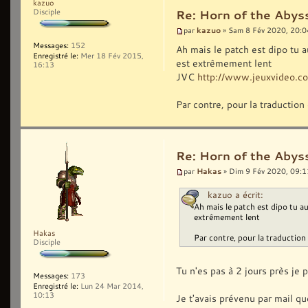
kazuo
Disciple
Re: Horn of the Abyss
kazuo
par
» Sam 8 Fév 2020, 20:0
Messages:
152
Ah mais le patch est dipo tu a
Enregistré le:
Mer 18 Fév 2015,
est extrêmement lent
16:13
JVC
http://www.jeuxvideo.
Par contre, pour la traductio
Re: Horn of the Abyss
Hakas
par
» Dim 9 Fév 2020, 09:1
kazuo a écrit:
Ah mais le patch est dipo tu au
extrêmement lent
Hakas
Par contre, pour la traductio
Disciple
Tu n'es pas à 2 jours près je 
Messages:
173
Enregistré le:
Lun 24 Mar 2014,
10:13
Je t'avais prévenu par mail que