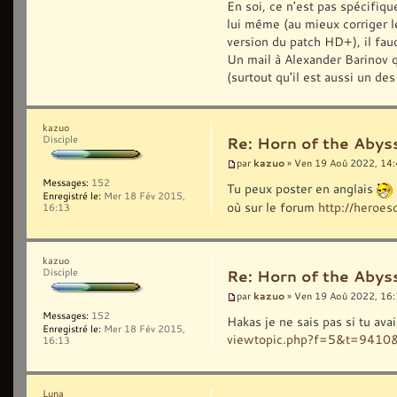
En soi, ce n'est pas spécifiqu
lui même (au mieux corriger l
version du patch HD+), il fau
Un mail à Alexander Barinov q
(surtout qu'il est aussi un de
kazuo
Disciple
Re: Horn of the Abys
kazuo
par
» Ven 19 Aoû 2022, 14
Messages:
152
Tu peux poster en anglais
Enregistré le:
Mer 18 Fév 2015,
où sur le forum
http://hero
16:13
kazuo
Disciple
Re: Horn of the Abys
kazuo
par
» Ven 19 Aoû 2022, 16
Messages:
152
Hakas je ne sais pas si tu ava
Enregistré le:
Mer 18 Fév 2015,
viewtopic.php?f=5&t=9410
16:13
Luna