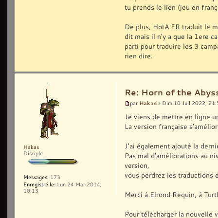
tu prends le lien (jeu en franç
De plus, HotA FR traduit le m
dit mais il n'y a que la 1ere 
parti pour traduire les 3 ca
rien dire.
Re: Horn of the Abys
Hakas
par
» Dim 10 Juil 2022, 21
Je viens de mettre en ligne un
La version française s'améli
J'ai également ajouté la der
Hakas
Disciple
Pas mal d'améliorations au n
version,
vous perdrez les traductions e
Messages:
173
Enregistré le:
Lun 24 Mar 2014,
10:13
Merci à Elrond Requin, à Turtl
Pour télécharger la nouvelle ve