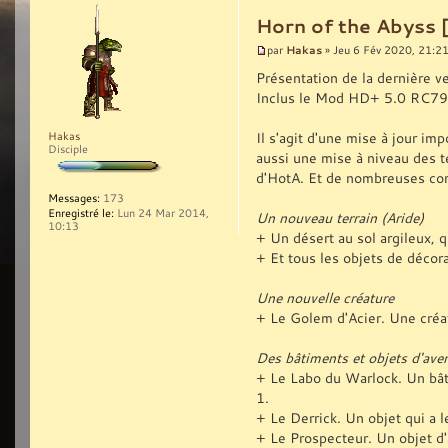
Horn of the Abyss 
Hakas
par
» Jeu 6 Fév 2020, 21:2
Présentation de la dernière v
Inclus le Mod HD+ 5.0 RC79
Il s'agit d'une mise à jour i
Hakas
Disciple
aussi une mise à niveau des t
d'HotA. Et de nombreuses corr
Messages:
173
Enregistré le:
Lun 24 Mar 2014,
Un nouveau terrain (Aride)
10:13
+ Un désert au sol argileux, qu
+ Et tous les objets de décora
Une nouvelle créature
+ Le Golem d'Acier. Une créa
Des bâtiments et objets d'ave
+ Le Labo du Warlock. Un bât
1.
+ Le Derrick. Un objet qui a 
+ Le Prospecteur. Un objet d'