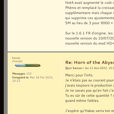
HotA avait augmenté le coût 
Phénix et remplacé la croiss
supplémentaire mais chaque mi
qui supprime ces ajustements
5M au lieu de 3 pour 9000 +
Sur le 1.6.1 FR d'origine, les
nouvelle version du 10/07/2022
nouvelle version du mod HD+
kazuo
Disciple
Re: Horn of the Abys
kazuo
par
» Jeu 11 Aoû 2022, 15:
Messages:
152
Merci pour l'info.
Enregistré le:
Mer 18 Fév 2015,
Je n'étais pas au courant pou
16:13
j'avais toujours la production 
Je ne savais pas qu'en fait c
Tu es sûr de cette quantité ? c
quand même faibles.
J'espère qu'Hakas verra ton