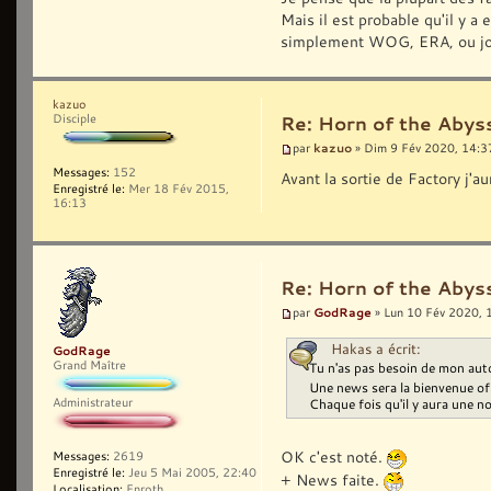
Mais il est probable qu'il y a
simplement WOG, ERA, ou jouer
kazuo
Disciple
Re: Horn of the Abyss
kazuo
par
» Dim 9 Fév 2020, 14:3
Messages:
152
Avant la sortie de Factory j'
Enregistré le:
Mer 18 Fév 2015,
16:13
Re: Horn of the Abyss
GodRage
par
» Lun 10 Fév 2020, 
Hakas a écrit:
GodRage
Grand Maître
Tu n'as pas besoin de mon auto
Une news sera la bienvenue of 
Administrateur
Chaque fois qu'il y aura une n
OK c'est noté.
Messages:
2619
Enregistré le:
Jeu 5 Mai 2005, 22:40
+ News faite.
Localisation:
Enroth