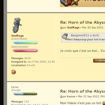
Re: Horn of the Abys
GodRage
par
» Mar 20 Sep 2022,
Benjamin911 a écrit:
GodRage
Grand Maître
Merci beaucoup pour ton trava
Administrateur
Je crois que c'est un bot... Vu
Messages:
2619
Enregistré le:
Jeu 5 Mai 2005, 22:40
Localisation:
Enroth
kazuo
Disciple
Re: Horn of the Abys
kazuo
par
» Mer 21 Sep 2022, 09:
Messages:
152
Non Hakas n'est pas un bot
Enregistré le:
Mer 18 Fév 2015,