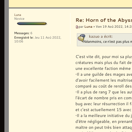
Luna
Novice
Re: Horn of the Abys
Luna
par
» Ven 19 Aoû 2022, 14:2
Messages:
6
kazuo a écrit:
Enregistré le:
Jeu 11 Aoû 2022,
Néanmoins, ce n'est pas plus 
10:06
C'est vite dit, pour moi sa pl
créatures mais plus du fait d
une excellente faction même 
•Il a une guilde des mages av
d'avoir facilement les maîtri
comparé au coût de reroll des
•Il a plus de rang 7 que les a
l'écart de nombre pris en comp
bug avec leur résurrection il 
et c'est actuellement 15 avec
•Il a la meilleure initiative d
d'être négligeable, en prenant
maître on peut très bien attaq