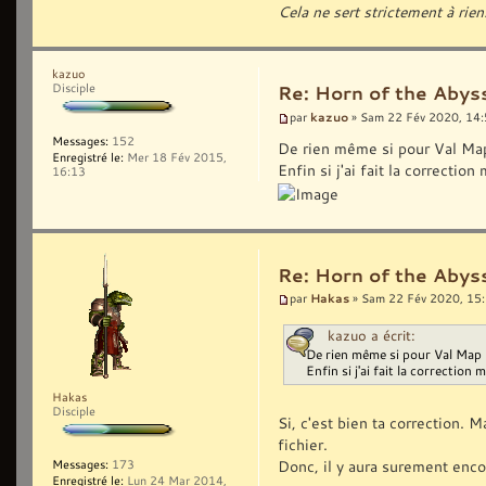
Cela ne sert strictement à rien
kazuo
Disciple
Re: Horn of the Abyss
kazuo
par
» Sam 22 Fév 2020, 14
Messages:
152
De rien même si pour Val Map 
Enregistré le:
Mer 18 Fév 2015,
Enfin si j'ai fait la correctio
16:13
Re: Horn of the Abyss
Hakas
par
» Sam 22 Fév 2020, 15
kazuo a écrit:
De rien même si pour Val Map 1
Enfin si j'ai fait la correction 
Hakas
Disciple
Si, c'est bien ta correction. 
fichier.
Donc, il y aura surement enco
Messages:
173
Enregistré le:
Lun 24 Mar 2014,