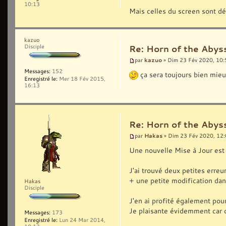
10:13
Mais celles du screen sont dé
kazuo
Disciple
Re: Horn of the Abyss
kazuo
par
» Dim 23 Fév 2020, 10:
Messages:
152
ça sera toujours bien mieux
Enregistré le:
Mer 18 Fév 2015,
16:13
Re: Horn of the Abyss
Hakas
par
» Dim 23 Fév 2020, 12
Une nouvelle Mise à Jour est 
J'ai trouvé deux petites erreu
+ une petite modification dans
Hakas
Disciple
J'en ai profité également pou
Je plaisante évidemment car c'
Messages:
173
Enregistré le:
Lun 24 Mar 2014,