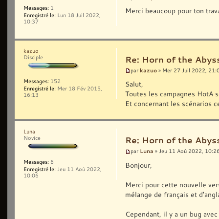
Messages:
1
Merci beaucoup pour ton trav
Enregistré le:
Lun 18 Juil 2022,
10:37
kazuo
Disciple
Re: Horn of the Abys
kazuo
par
» Mer 27 Juil 2022, 21:
Messages:
152
Salut,
Enregistré le:
Mer 18 Fév 2015,
Toutes les campagnes HotA so
16:13
Et concernant les scénarios c
Luna
Novice
Re: Horn of the Abys
Luna
par
» Jeu 11 Aoû 2022, 10:2
Messages:
6
Bonjour,
Enregistré le:
Jeu 11 Aoû 2022,
10:06
Merci pour cette nouvelle vers
mélange de français et d'angla
Cependant, il y a un bug avec