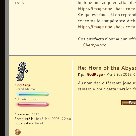
indique une augmentation des
16:13
https://image.noelshack.co
Ce qui est faux. Si on reprend
concerne la compétence Arche
https://image.noelshack.com/f
Ces artefacts n'ont aucun eff
... Cherrywood
Re: Horn of the Abys
GodRage
par
» Mer 6 Sep 2023, 0
Au nom des différents joueurs 
GodRage
remercie pour cette version f
Grand Maître
Administrateur
Messages:
2619
Enregistré le:
Jeu 5 Mai 2005, 22:40
Localisation:
Enroth