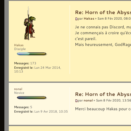
Re: Horn of the Abyss
Hakas
par
» Sam 8 Fév 2020, 08:
Je ne connais pas Discord, ma
Je commençais à croire qu'écri
c'est pareil.
Mais heureusement, GodRage i
Hakas
Disciple
Messages:
173
Enregistré le:
Lun 24 Mar 2014,
10:13
nonal
Novice
Re: Horn of the Abyss
nonal
par
» Sam 8 Fév 2020, 13:5
Messages:
5
Merci beaucoup Hakas pour ce
Enregistré le:
Lun 9 Avr 2018, 10:35