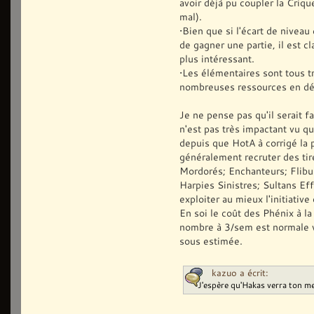
avoir déjà pu coupler la Crique
mal).
•Bien que si l'écart de nivea
de gagner une partie, il est c
plus intéressant.
•Les élémentaires sont tous tr
nombreuses ressources en déb
Je ne pense pas qu'il serait 
n'est pas très impactant vu qu
depuis que HotA à corrigé la 
généralement recruter des tir
Mordorés; Enchanteurs; Flibu
Harpies Sinistres; Sultans Effr
exploiter au mieux l'initiative
En soi le coût des Phénix à l
nombre à 3/sem est normale v
sous estimée.
kazuo a écrit:
J'espère qu'Hakas verra ton 