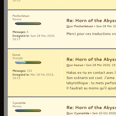
10:13
Pochorletuor
Novice
Re: Horn of the Abyss
Pochorletuor
par
» Sam 28 Mar 2
Messages:
4
Merci pour ces traductions v
Enregistré le:
Sam 28 Mar 2020,
16:17
kazuo
Disciple
Re: Horn of the Abyss
kazuo
par
» Sam 28 Mar 2020, 19
Messages:
152
Hakas es-tu en contact avec l
Enregistré le:
Mer 18 Fév 2015,
Son scénario est cool. J'aime
16:13
labyrinthique : tu mets parfoi
Il faudrait au moins qu'il ajou
Cyanatide
Novice
Re: Horn of the Abyss
Cyanatide
par
» Sam 10 Oct 2020