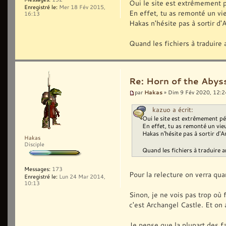
Oui le site est extrêmement pé
Enregistré le:
Mer 18 Fév 2015,
En effet, tu as remonté un vieu
16:13
Hakas n'hésite pas à sortir d'
Quand les fichiers à traduire 
Re: Horn of the Abyss
Hakas
par
» Dim 9 Fév 2020, 12:2
kazuo a écrit:
Oui le site est extrêmement pén
En effet, tu as remonté un vieux
Hakas n'hésite pas à sortir d'A
Hakas
Disciple
Quand les fichiers à traduire a
Messages:
173
Pour la relecture on verra quan
Enregistré le:
Lun 24 Mar 2014,
10:13
Sinon, je ne vois pas trop où 
c'est Archangel Castle. Et on 
Je pense que la plupart des fa