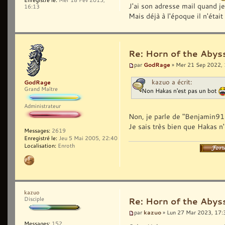
J'ai son adresse mail quand je 
16:13
Mais déjà à l'époque il n'était
Re: Horn of the Abys
GodRage
par
» Mer 21 Sep 2022,
kazuo a écrit:
GodRage
Grand Maître
Non Hakas n'est pas un bot
Administrateur
Non, je parle de "Benjamin911
Je sais très bien que Hakas n'
Messages:
2619
Enregistré le:
Jeu 5 Mai 2005, 22:40
Localisation:
Enroth
kazuo
Disciple
Re: Horn of the Abys
kazuo
par
» Lun 27 Mar 2023, 17:
Messages:
152