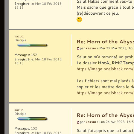
Salut Hakas comment vas-tu 
Enregistré le:
Mer 18 Fév 2015,
Mais sache que grâce à tout to
16:13
(re)découvrent ce jeu.
kazuo
Disciple
Re: Horn of the Abys
kazuo
par
» Mer 29 Mar 2023, 10
Messages:
152
Salut on m'a remonté un probl
Enregistré le:
Mer 18 Fév 2015,
Le dossier
HotA_RMGTemp
16:13
https://image.noelshack.co
Les fichiers sont mal placés à 
copier et les mettre dans le
https://image.noelshack.co
kazuo
Disciple
Re: Horn of the Abys
kazuo
par
» Lun 24 Avr 2023, 16:
Messages:
152
Salut j'ai appris que la tradu
Enregistré le:
Mer 18 Fév 2015,