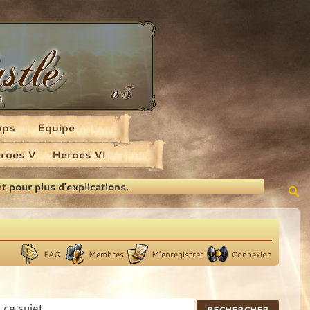
aps
Equipe
roes V
Heroes VI
et
pour plus d'explications.
FAQ
Membres
M’enregistrer
Connexion