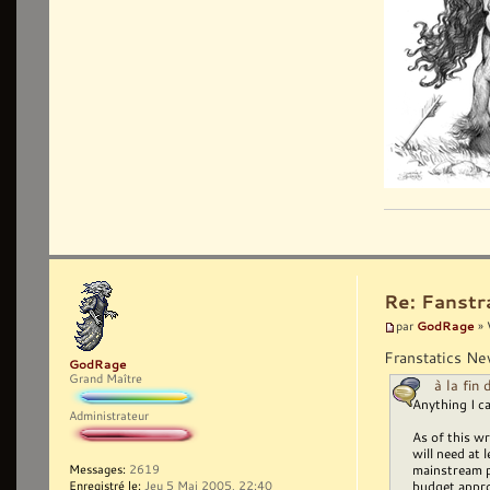
Re: Fanst
GodRage
par
» 
Franstatics New
GodRage
Grand Maître
à la fin
Anything I c
Administrateur
As of this w
will need at
mainstream p
Messages:
2619
budget appr
Enregistré le:
Jeu 5 Mai 2005, 22:40