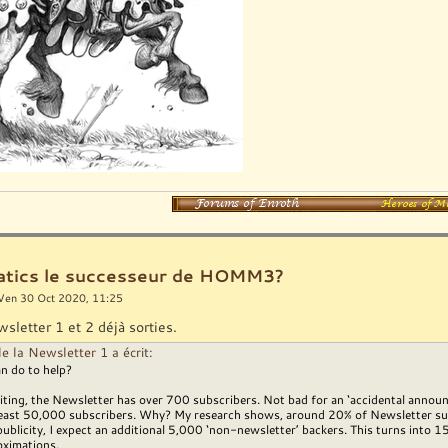
ratics le successeur de HOMM3?
Ven 30 Oct 2020, 11:25
sletter 1 et 2 déjà sorties.
 de la Newsletter 1 a écrit:
an do to help?
riting, the Newsletter has over 700 subscribers. Not bad for an ‘accidental announ
 least 50,000 subscribers. Why? My research shows, around 20% of Newsletter sub
ublicity, I expect an additional 5,000 ‘non-newsletter’ backers. This turns into 
oximations.