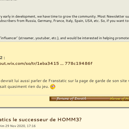
ry early in development, we have time to grow the community. Most Newsletter subs
bscribers from Russia, Germany, France, Italy, Spain, USA, etc. So, if you want to 
 ‘influencer’ (streamer, youtuber, etc.), and would be interested in helping promote
2 :
tout.wix.com/so/tr/1eba3415 ... 778c19486f
evrait lui aussi parler de Franstatic sur la page de garde de son site
sait quasiment rien du jeu.
ratics le successeur de HOMM3?
Dim 29 Nov 2020, 17:16