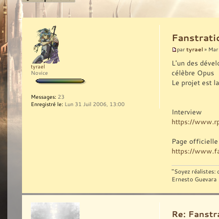
Fanstrat
tyrael
par
» Mar
L'un des dével
tyrael
célèbre Opus
Novice
Le projet est l
Messages:
23
Enregistré le:
Lun 31 Juil 2006, 13:00
Interview
https://www.r
Page officielle 
https://www.fa
"Soyez réalistes:
Ernesto Guevara
Re: Fanst