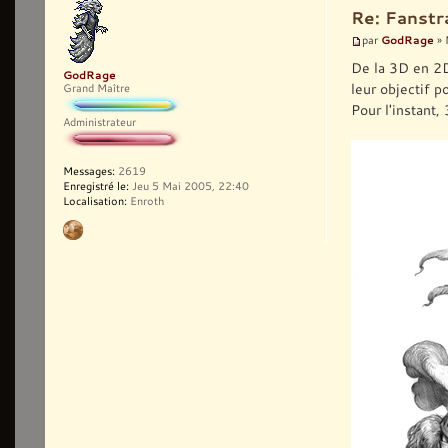
Re: Fanst
GodRage
par
» 
De la 3D en 2
GodRage
leur objectif po
Grand Maître
Pour l'instant,
Administrateur
Messages:
2619
Enregistré le:
Jeu 5 Mai 2005, 22:40
Localisation:
Enroth