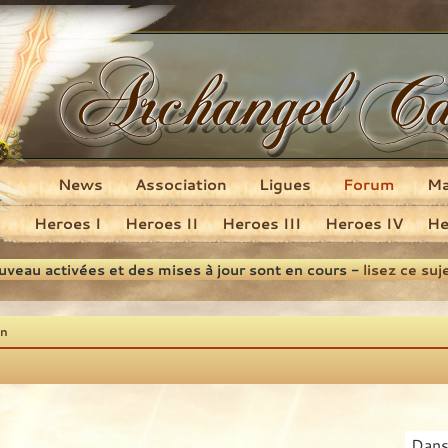
News
Association
Ligues
Forum
M
Heroes I
Heroes II
Heroes III
Heroes IV
He
ouveau activées et des mises à jour sont en cours -
lisez ce suj
on