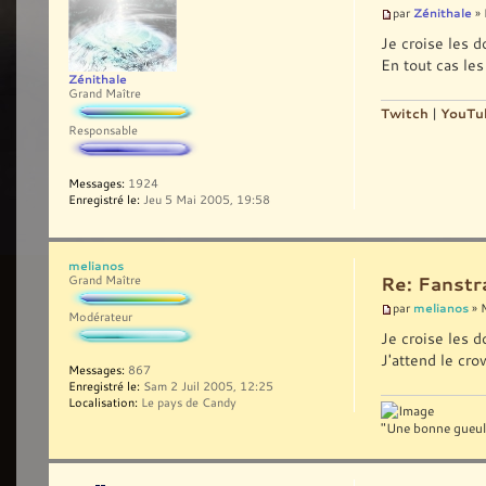
Zénithale
par
» 
Je croise les d
En tout cas le
Zénithale
Grand Maître
Twitch
|
YouTu
Responsable
Messages:
1924
Enregistré le:
Jeu 5 Mai 2005, 19:58
melianos
Grand Maître
Re: Fanst
melianos
par
» 
Modérateur
Je croise les 
J'attend le cr
Messages:
867
Enregistré le:
Sam 2 Juil 2005, 12:25
Localisation:
Le pays de Candy
"Une bonne gueule 