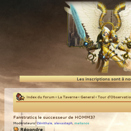
Recherche
Les inscriptions sont à n
Index du forum
‹
La Taverne
‹
General
‹
Tour d'Observati
Fanstratics le successeur de HOMM3?
Modérateurs:
Zénithale
alexasteph
melianos
,
,
Répondre