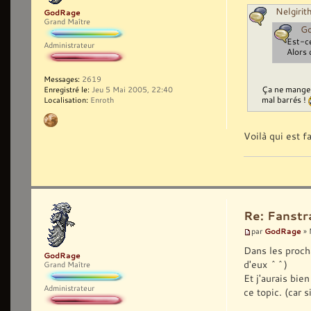
Nelgirith
GodRage
Grand Maître
Go
Est-ce
Administrateur
Alors 
Messages:
2619
Ça ne mange 
Enregistré le:
Jeu 5 Mai 2005, 22:40
mal barrés !
Localisation:
Enroth
Voilà qui est f
Re: Fanst
GodRage
par
» 
Dans les proch
GodRage
d'eux ^^)
Grand Maître
Et j'aurais bi
Administrateur
ce topic. (car 