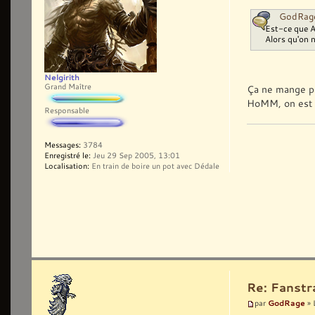
GodRage 
Est-ce que AC
Alors qu'on n
Nelgirith
Grand Maître
Ça ne mange pa
HoMM, on est 
Responsable
Messages:
3784
Enregistré le:
Jeu 29 Sep 2005, 13:01
Localisation:
En train de boire un pot avec Dédale
Re: Fanst
GodRage
par
» 