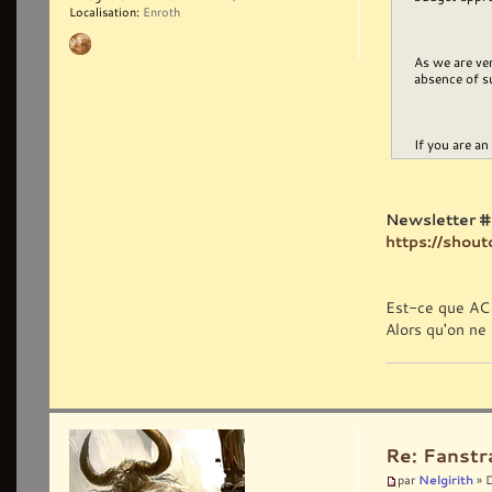
Localisation:
Enroth
As we are ve
absence of su
If you are an
Newsletter #
https://shou
Est-ce que AC d
Alors qu'on ne 
Re: Fanst
Nelgirith
par
» 