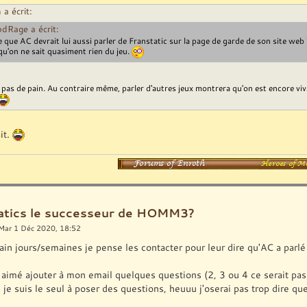
 a écrit:
dRage a écrit:
 que AC devrait lui aussi parler de Franstatic sur la page de garde de son site web 
qu'on ne sait quasiment rien du jeu.
pas de pain. Au contraire même, parler d'autres jeux montrera qu'on est encore vi
ait.
ratics le successeur de HOMM3?
Mar 1 Déc 2020, 18:52
ain jours/semaines je pense les contacter pour leur dire qu'AC a parl
en aimé ajouter à mon email quelques questions (2, 3 ou 4 ce serait p
si je suis le seul à poser des questions, heuuu j'oserai pas trop dire q