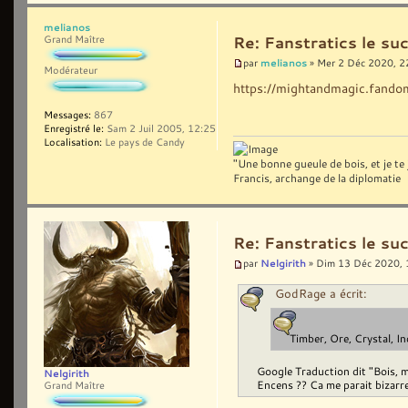
melianos
Grand Maître
Re: Fanstratics le 
melianos
par
» Mer 2 Déc 2020, 2
Modérateur
https://mightandmagic.fando
Messages:
867
Enregistré le:
Sam 2 Juil 2005, 12:25
Localisation:
Le pays de Candy
"Une bonne gueule de bois, et je te j
Francis, archange de la diplomatie
Re: Fanstratics le 
Nelgirith
par
» Dim 13 Déc 2020, 
GodRage a écrit:
Timber, Ore, Crystal, In
Google Traduction dit "Bois, mi
Nelgirith
Encens ?? Ca me parait bizarr
Grand Maître