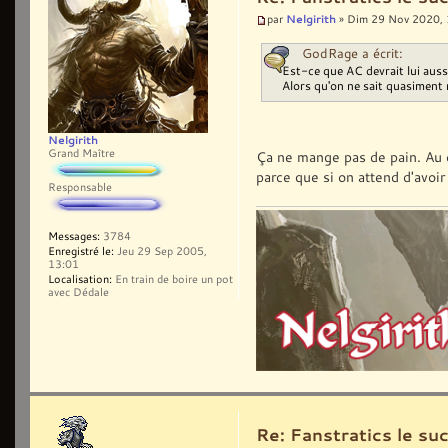
Nelgirith
par
» Dim 29 Nov 2020, 
GodRage a écrit:
Est-ce que AC devrait lui auss
Alors qu'on ne sait quasiment 
Nelgirith
Grand Maître
Ça ne mange pas de pain. Au c
parce que si on attend d'avo
Responsable
Messages:
3784
Enregistré le:
Jeu 29 Sep 2005,
13:01
Localisation:
En train de boire un pot
avec Dédale
Re: Fanstratics le 