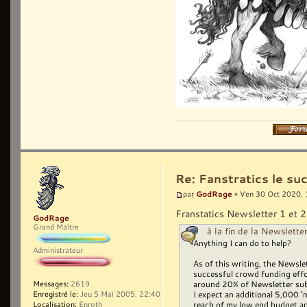
Re: Fanstratics le 
GodRage
par
» Ven 30 Oct 2020, 
Franstatics Newsletter 1 et 2 
GodRage
Grand Maître
à la fin de la Newsletter
Anything I can do to help?
Administrateur
As of this writing, the Newsle
successful crowd funding effo
around 20% of Newsletter subs
Messages:
2619
I expect an additional 5,000 
Enregistré le:
Jeu 5 Mai 2005, 22:40
reach of my low end budget a
Localisation:
Enroth