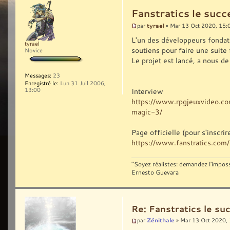
Fanstratics le su
tyrael
par
» Mar 13 Oct 2020, 15:
L'un des développeurs fondat
tyrael
soutiens pour faire une suite
Novice
Le projet est lancé, a nous de
Messages:
23
Enregistré le:
Lun 31 Juil 2006,
13:00
Interview
https://www.rpgjeuxvideo.co
magic-3/
Page officielle (pour s'inscrir
https://www.fanstratics.com/
"Soyez réalistes: demandez l'imposs
Ernesto Guevara
Re: Fanstratics le 
Zénithale
par
» Mar 13 Oct 2020,