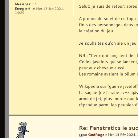
Messages:
17
Salut; je suis de retour; ap
Enregistré le:
Mer 13 Jan 2021,
14:29
A propos du sujet de ce topic,
finis des personnages dans u
la création du jeu.
Je souhaites qu'on aie un jeu
NB : "Ceux qui lançaient des l
Ce les javelots qui se lancent,
peur aux chevaux aussi.
Les romains avaient le pilum
Wikipedia sur "guerre javelot"
La sagaie (de l'arabe az-zaġā
arme de jet, plus lourde que l
répandue parmi les peuples d
Re: Fanstratics le 
GodRage
par
» Mer 14 Fév 2024, 