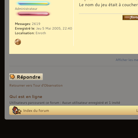
Le nom du jeu était à couche
Administrateur
Messages:
2619
Enregistré le:
Jeu 5 Mai 2005, 22:40
Localisation:
Enroth
Afficher les m
Répondre
Retourner vers Tour d'Observation
Qui est en ligne
Utilisateurs parcourant ce forum : Aucun utilisateur enregistré et 1 invité
Index du forum
L