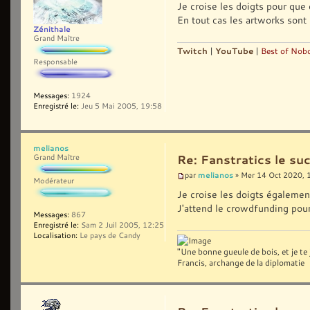
Je croise les doigts pour que
En tout cas les artworks sont
Zénithale
Grand Maître
Twitch
|
YouTube
|
Best of Nobo
Responsable
Messages:
1924
Enregistré le:
Jeu 5 Mai 2005, 19:58
melianos
Grand Maître
Re: Fanstratics le 
melianos
par
» Mer 14 Oct 2020, 
Modérateur
Je croise les doigts égalemen
J'attend le crowdfunding pour
Messages:
867
Enregistré le:
Sam 2 Juil 2005, 12:25
Localisation:
Le pays de Candy
"Une bonne gueule de bois, et je te j
Francis, archange de la diplomatie