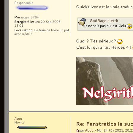
Responsable
Quicksilver est la vraie trad
Messages:
3784
GodRage a écrit:
Enregistré le:
Jeu 29 Sep 2005,
Je ne sais pas qui est Gelu
13:01
Localisation:
En train de boire un pot
avec Dédale
Quoi ? T'es sérieux ?
C'est lui qui a fait Heroes 4 !
Abou
Novice
Re: Fanstratics le 
Abou
par
» Mer 24 Fév 2021, 20:2