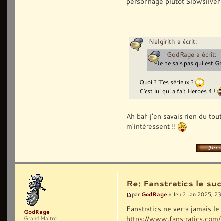
personnage plutôt Slowsilver
Nelgirith a écrit:
GodRage a écrit:
Je ne sais pas qui est G
Quoi ? T'es sérieux ?
C'est lui qui a fait Heroes 4 !
Ah bah j'en savais rien du tou
m'intéressent !!
Re: Fanstratics le 
GodRage
par
» Jeu 2 Jan 2025, 2
Fanstratics ne verra jamais le 
GodRage
https://www.fanstratics.com
Grand Maître