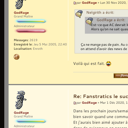
GodRage
par
» Lun 30 Nov 2020,
Nelgirith a écrit:
GodRage
Grand Maître
GodRage a écrit:
Est-ce que AC devrait lu
Administrateur
Alors qu'on ne sait quas
Messages:
2619
Ça ne mange pas de pain. Au co
Enregistré le:
Jeu 5 Mai 2005, 22:40
on attend d'avoir des news de
Localisation:
Enroth
Voilà qui est fait.
Re: Fanstratics le 
GodRage
par
» Mar 1 Déc 2020, 
Dans les prochain jours/semain
GodRage
bien savoir quand une commu
Grand Maître
Et j'aurais bien aimé ajouter 
Administrateur
donc de quiconque en posera u