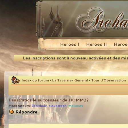
Heroes I
Heroes II
Heroes
Recherche
Les inscriptions sont à nouveau activées et des mi
Index du forum
‹
La Taverne
‹
General
‹
Tour d'Observation
Fanstratics le successeur de HOMM3?
Modérateurs:
Zénithale
alexasteph
melianos
,
,
Répondre