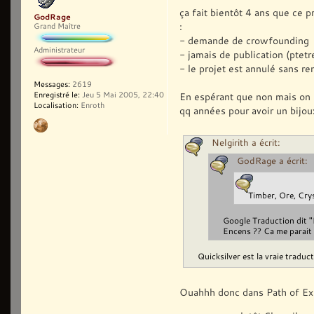
ça fait bientôt 4 ans que ce p
GodRage
:
Grand Maître
- demande de crowfounding
Administrateur
- jamais de publication (ptet
- le projet est annulé sans r
Messages:
2619
En espérant que non mais on n
Enregistré le:
Jeu 5 Mai 2005, 22:40
Localisation:
Enroth
qq années pour avoir un bijou
Nelgirith a écrit:
GodRage a écrit:
Timber, Ore, Crys
Google Traduction dit "B
Encens ?? Ca me parait 
Quicksilver est la vraie tradu
Ouahhh donc dans Path of Exil