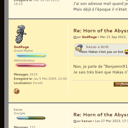
J'ai son adresse mail quand je 
16:13
Mais déjà à l'époque il n'était
Re: Horn of the Abys
GodRage
par
» Mer 21 Sep 2022,
kazuo a écrit:
GodRage
Grand Maître
Non Hakas n'est pas un bot
Administrateur
Non, je parle de "Benjamin911
Je sais très bien que Hakas n'
Messages:
2619
Enregistré le:
Jeu 5 Mai 2005, 22:40
Localisation:
Enroth
kazuo
Disciple
Re: Horn of the Abys
kazuo
par
» Lun 27 Mar 2023, 17:
Messages:
152