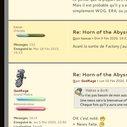
Mais il est probable qu'il y a
simplement WOG, ERA, ou jouer
kazuo
Disciple
Re: Horn of the Abyss
kazuo
par
» Dim 9 Fév 2020, 14:3
Messages:
152
Avant la sortie de Factory j'
Enregistré le:
Mer 18 Fév 2015,
16:13
Re: Horn of the Abyss
GodRage
par
» Lun 10 Fév 2020, 
Hakas a écrit:
GodRage
Grand Maître
Tu n'as pas besoin de mon auto
Une news sera la bienvenue of 
Administrateur
Chaque fois qu'il y aura une n
OK c'est noté.
Messages:
2619
Enregistré le:
Jeu 5 Mai 2005, 22:40
+ News faite.
Localisation:
Enroth