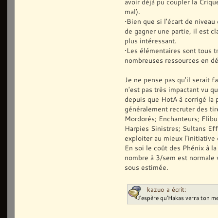
avoir déjà pu coupler la Crique
mal).
•Bien que si l'écart de nivea
de gagner une partie, il est c
plus intéressant.
•Les élémentaires sont tous tr
nombreuses ressources en déb
Je ne pense pas qu'il serait 
n'est pas très impactant vu qu
depuis que HotA à corrigé la 
généralement recruter des tir
Mordorés; Enchanteurs; Flibu
Harpies Sinistres; Sultans Effr
exploiter au mieux l'initiative
En soi le coût des Phénix à l
nombre à 3/sem est normale v
sous estimée.
kazuo a écrit:
J'espère qu'Hakas verra ton 