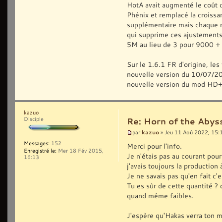
HotA avait augmenté le coût 
Phénix et remplacé la croiss
supplémentaire mais chaque mi
qui supprime ces ajustements
5M au lieu de 3 pour 9000 +
Sur le 1.6.1 FR d'origine, les
nouvelle version du 10/07/2022
nouvelle version du mod HD+
kazuo
Disciple
Re: Horn of the Abys
kazuo
par
» Jeu 11 Aoû 2022, 15:
Messages:
152
Merci pour l'info.
Enregistré le:
Mer 18 Fév 2015,
Je n'étais pas au courant pou
16:13
j'avais toujours la production 
Je ne savais pas qu'en fait c
Tu es sûr de cette quantité ? c
quand même faibles.
J'espère qu'Hakas verra ton