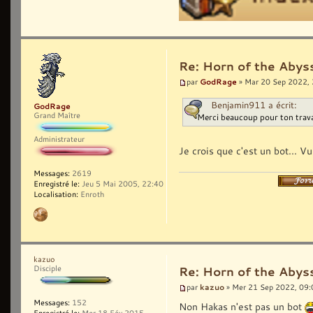
Re: Horn of the Abys
GodRage
par
» Mar 20 Sep 2022,
Benjamin911 a écrit:
GodRage
Grand Maître
Merci beaucoup pour ton trava
Administrateur
Je crois que c'est un bot... Vu
Messages:
2619
Enregistré le:
Jeu 5 Mai 2005, 22:40
Localisation:
Enroth
kazuo
Disciple
Re: Horn of the Abys
kazuo
par
» Mer 21 Sep 2022, 09:
Messages:
152
Non Hakas n'est pas un bot
Enregistré le:
Mer 18 Fév 2015,