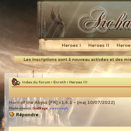
Heroes I
Heroes II
Heroes
Recherche
Les inscriptions sont à nouveau activées et des mi
Index du forum
‹
Enroth
‹
Heroes III
Horn of the Abyss [FR] v1.6.1 - (maj 10/07/2022)
Modérateurs:
GodRage
alexasteph
,
Répondre