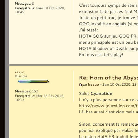
Messages:
2
C'est toujours sympa de réins
Enregistré le:
Sam 10 Oct 2020,
extension faite par les fan! M
18:49
Juste un petit truc, je trouv
GOG installé en anglais (si on 
J'ai testé:
HOTA GOG sur jeu GOG FR: ça 
menu principale est un peu b
HOTA Shadow of Death sur je
En tous cas, let's play!
kazuo
Disciple
Re: Horn of the Abyss
kazuo
par
» Sam 10 Oct 2020, 22
Messages:
152
Salut
Cyanatide
Enregistré le:
Mer 18 Fév 2015,
Il n'y a plus personne sur ce s
16:13
https://www.jeuxvideo.com/f
Là-bas aussi c'est vide mais 
Sinon, concernant ta remarque,
peu mal expliqué par Hakas les
Le patch HotA FR traduit le j