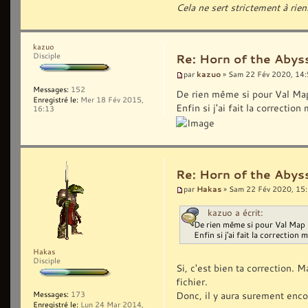
Cela ne sert strictement à rien
kazuo
Disciple
Re: Horn of the Abyss
kazuo
par
» Sam 22 Fév 2020, 14
Messages:
152
De rien même si pour Val Map 
Enregistré le:
Mer 18 Fév 2015,
Enfin si j'ai fait la correctio
16:13
Re: Horn of the Abyss
Hakas
par
» Sam 22 Fév 2020, 15
kazuo a écrit:
De rien même si pour Val Map 1
Enfin si j'ai fait la correction 
Hakas
Disciple
Si, c'est bien ta correction. 
fichier.
Donc, il y aura surement enco
Messages:
173
Enregistré le:
Lun 24 Mar 2014,