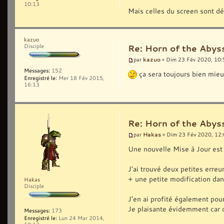
10:13
Mais celles du screen sont dé
kazuo
Disciple
Re: Horn of the Abyss
kazuo
par
» Dim 23 Fév 2020, 10:
Messages:
152
ça sera toujours bien mieux
Enregistré le:
Mer 18 Fév 2015,
16:13
Re: Horn of the Abyss
Hakas
par
» Dim 23 Fév 2020, 12
Une nouvelle Mise à Jour est 
J'ai trouvé deux petites erreu
+ une petite modification dans
Hakas
Disciple
J'en ai profité également pou
Je plaisante évidemment car c'
Messages:
173
Enregistré le:
Lun 24 Mar 2014,