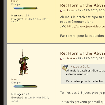
kazuo
Disciple
Re: Horn of the Abyss
kazuo
par
» Sam 8 Fév 2020, 20:0
Messages:
152
Ah mais le patch est dipo tu a
Enregistré le:
Mer 18 Fév 2015,
est extrêmement lent
16:13
JVC
http://www.jeuxvideo.
Par contre, pour la traductio
Re: Horn of the Abyss
Hakas
par
» Dim 9 Fév 2020, 09:1
kazuo a écrit:
Ah mais le patch est dipo tu au
extrêmement lent
Hakas
Par contre, pour la traductio
Disciple
Tu n'es pas à 2 jours près je 
Messages:
173
Enregistré le:
Lun 24 Mar 2014,
10:13
Je t'avais prévenu par mail que