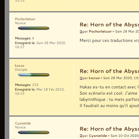
10:13
Pochorletuor
Novice
Re: Horn of the Abyss
Pochorletuor
par
» Sam 28 Mar 2
Messages:
4
Merci pour ces traductions v
Enregistré le:
Sam 28 Mar 2020,
16:17
kazuo
Disciple
Re: Horn of the Abyss
kazuo
par
» Sam 28 Mar 2020, 19
Messages:
152
Hakas es-tu en contact avec l
Enregistré le:
Mer 18 Fév 2015,
Son scénario est cool. J'aime
16:13
labyrinthique : tu mets parfoi
Il faudrait au moins qu'il ajou
Cyanatide
Novice
Re: Horn of the Abyss
Cyanatide
par
» Sam 10 Oct 2020