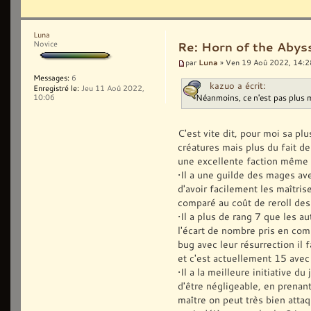
Luna
Novice
Re: Horn of the Abys
Luna
par
» Ven 19 Aoû 2022, 14:2
Messages:
6
kazuo a écrit:
Enregistré le:
Jeu 11 Aoû 2022,
Néanmoins, ce n'est pas plus 
10:06
C'est vite dit, pour moi sa pl
créatures mais plus du fait d
une excellente faction même 
•Il a une guilde des mages av
d'avoir facilement les maîtri
comparé au coût de reroll des
•Il a plus de rang 7 que les a
l'écart de nombre pris en comp
bug avec leur résurrection il 
et c'est actuellement 15 avec
•Il a la meilleure initiative d
d'être négligeable, en prenant
maître on peut très bien attaq