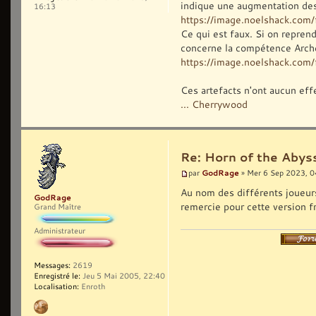
indique une augmentation des
16:13
https://image.noelshack.co
Ce qui est faux. Si on reprend
concerne la compétence Arche
https://image.noelshack.com/f
Ces artefacts n'ont aucun eff
... Cherrywood
Re: Horn of the Abys
GodRage
par
» Mer 6 Sep 2023, 0
Au nom des différents joueurs 
GodRage
remercie pour cette version f
Grand Maître
Administrateur
Messages:
2619
Enregistré le:
Jeu 5 Mai 2005, 22:40
Localisation:
Enroth