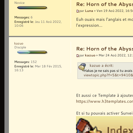
Novice
Re: Horn of the Abys
Luna
par
» Ven 19 Aoû 2022, 16:5
Messages:
6
Euh ouais mais l'anglais et mo
Enregistré le:
Jeu 11 Aoû 2022,
l'expression...
10:06
kazuo
Disciple
Re: Horn of the Abys
kazuo
par
» Mer 24 Aoû 2022, 12
Messages:
152
kazuo a écrit:
Enregistré le:
Mer 18 Fév 2015,
Hakas je ne sais pas si tu avai
16:13
viewtopic.php?f=5&t=9410
Et aussi ce Template à ajoute
https://www.h3templates.co
Et si tu pouvais activer Surve