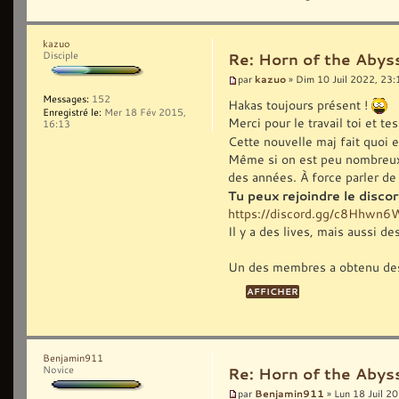
kazuo
Disciple
Re: Horn of the Abys
kazuo
par
» Dim 10 Juil 2022, 23:
Messages:
152
Hakas toujours présent !
Enregistré le:
Mer 18 Fév 2015,
Merci pour le travail toi et 
16:13
Cette nouvelle maj fait quoi 
Même si on est peu nombreux, ç
des années. À force parler de 
Tu peux rejoindre le disc
https://discord.gg/c8Hhwn
Il y a des lives, mais aussi d
Un des membres a obtenu des
Benjamin911
Novice
Re: Horn of the Abys
Benjamin911
par
» Lun 18 Juil 2