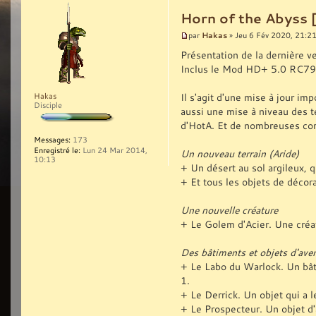
Horn of the Abyss 
Hakas
par
» Jeu 6 Fév 2020, 21:2
Présentation de la dernière v
Inclus le Mod HD+ 5.0 RC79
Il s'agit d'une mise à jour i
Hakas
Disciple
aussi une mise à niveau des t
d'HotA. Et de nombreuses corr
Messages:
173
Enregistré le:
Lun 24 Mar 2014,
Un nouveau terrain (Aride)
10:13
+ Un désert au sol argileux, qu
+ Et tous les objets de décora
Une nouvelle créature
+ Le Golem d'Acier. Une créa
Des bâtiments et objets d'ave
+ Le Labo du Warlock. Un bât
1.
+ Le Derrick. Un objet qui a 
+ Le Prospecteur. Un objet d'