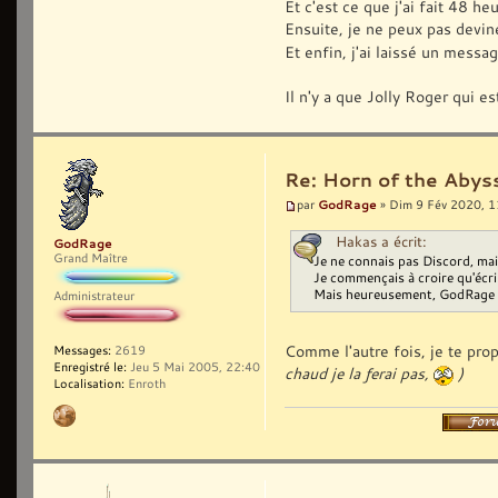
Et c'est ce que j'ai fait 48 he
Ensuite, je ne peux pas devin
Et enfin, j'ai laissé un messa
Il n'y a que Jolly Roger qui es
Re: Horn of the Abyss
GodRage
par
» Dim 9 Fév 2020, 1
Hakas a écrit:
GodRage
Grand Maître
Je ne connais pas Discord, mais
Je commençais à croire qu'écrir
Mais heureusement, GodRage is 
Administrateur
Comme l'autre fois, je te pro
Messages:
2619
Enregistré le:
Jeu 5 Mai 2005, 22:40
chaud je la ferai pas,
)
Localisation:
Enroth