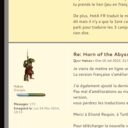
tu prends le lien (jeu en franç
De plus, HotA FR traduit le m
dit mais il n'y a que la 1ere 
parti pour traduire les 3 ca
rien dire.
Re: Horn of the Abys
Hakas
par
» Dim 10 Juil 2022, 21
Je viens de mettre en ligne un
La version française s'améli
J'ai également ajouté la der
Hakas
Disciple
Pas mal d'améliorations au n
version,
vous perdrez les traductions e
Messages:
173
Enregistré le:
Lun 24 Mar 2014,
10:13
Merci à Elrond Requin, à Turtl
Pour télécharger la nouvelle ve