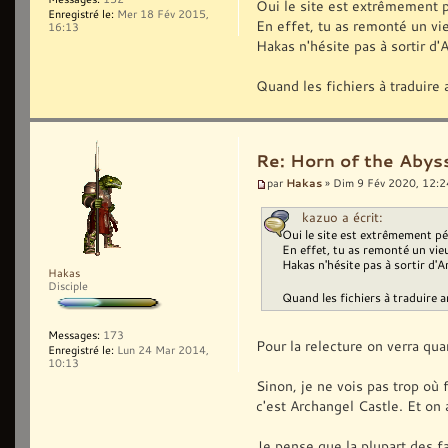
Oui le site est extrêmement pé
Enregistré le:
Mer 18 Fév 2015,
En effet, tu as remonté un vieu
16:13
Hakas n'hésite pas à sortir d'
Quand les fichiers à traduire 
Re: Horn of the Abyss
Hakas
par
» Dim 9 Fév 2020, 12:2
kazuo a écrit:
Oui le site est extrêmement pén
En effet, tu as remonté un vieux
Hakas n'hésite pas à sortir d'A
Hakas
Disciple
Quand les fichiers à traduire a
Messages:
173
Pour la relecture on verra quan
Enregistré le:
Lun 24 Mar 2014,
10:13
Sinon, je ne vois pas trop où 
c'est Archangel Castle. Et on 
Je pense que la plupart des fa