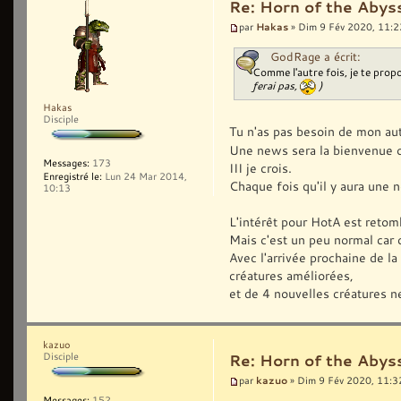
Re: Horn of the Abyss
Hakas
par
» Dim 9 Fév 2020, 11:2
GodRage a écrit:
Comme l'autre fois, je te propo
ferai pas,
)
Hakas
Disciple
Tu n'as pas besoin de mon aut
Une news sera la bienvenue o
Messages:
173
III je crois.
Enregistré le:
Lun 24 Mar 2014,
Chaque fois qu'il y aura une 
10:13
L'intérêt pour HotA est retom
Mais c'est un peu normal car c
Avec l'arrivée prochaine de la
créatures améliorées,
et de 4 nouvelles créatures n
kazuo
Disciple
Re: Horn of the Abyss
kazuo
par
» Dim 9 Fév 2020, 11:3
Messages:
152