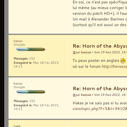
En soi, ce n'est pas spécifiqu
lui même (au mieux corriger l
version du patch HD+), il fau
Un mail à Alexander Barinov q
(surtout qu'il est aussi un de
kazuo
Disciple
Re: Horn of the Abys
kazuo
par
» Ven 19 Aoû 2022, 14
Messages:
152
Tu peux poster en anglais
Enregistré le:
Mer 18 Fév 2015,
où sur le forum
http://hero
16:13
kazuo
Disciple
Re: Horn of the Abys
kazuo
par
» Ven 19 Aoû 2022, 16
Messages:
152
Hakas je ne sais pas si tu ava
Enregistré le:
Mer 18 Fév 2015,
viewtopic.php?f=5&t=9410
16:13
Luna