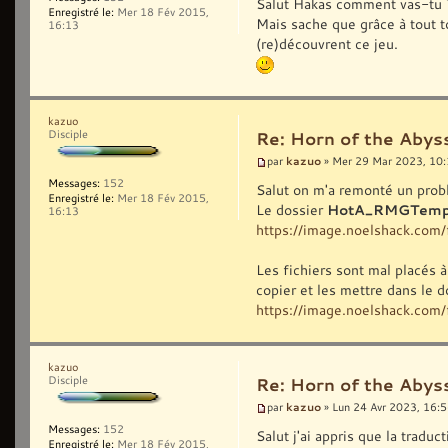
Salut Hakas comment vas-tu 
Enregistré le:
Mer 18 Fév 2015,
Mais sache que grâce à tout to
16:13
(re)découvrent ce jeu.
kazuo
Disciple
Re: Horn of the Abys
kazuo
par
» Mer 29 Mar 2023, 10
Messages:
152
Salut on m'a remonté un probl
Enregistré le:
Mer 18 Fév 2015,
Le dossier
HotA_RMGTemp
16:13
https://image.noelshack.co
Les fichiers sont mal placés à 
copier et les mettre dans le
https://image.noelshack.co
kazuo
Disciple
Re: Horn of the Abys
kazuo
par
» Lun 24 Avr 2023, 16:
Messages:
152
Salut j'ai appris que la tradu
Enregistré le:
Mer 18 Fév 2015,