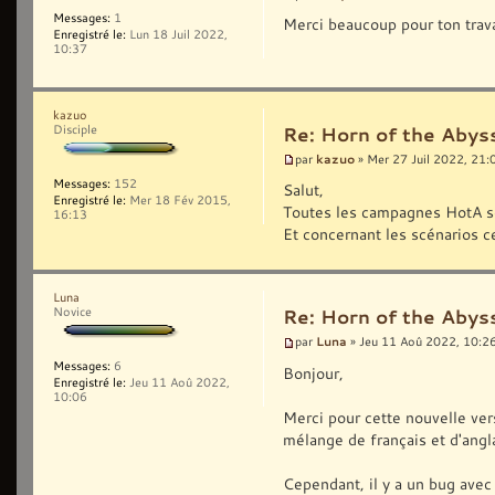
Messages:
1
Merci beaucoup pour ton trav
Enregistré le:
Lun 18 Juil 2022,
10:37
kazuo
Disciple
Re: Horn of the Abys
kazuo
par
» Mer 27 Juil 2022, 21:
Messages:
152
Salut,
Enregistré le:
Mer 18 Fév 2015,
Toutes les campagnes HotA so
16:13
Et concernant les scénarios c
Luna
Novice
Re: Horn of the Abys
Luna
par
» Jeu 11 Aoû 2022, 10:2
Messages:
6
Bonjour,
Enregistré le:
Jeu 11 Aoû 2022,
10:06
Merci pour cette nouvelle vers
mélange de français et d'angla
Cependant, il y a un bug avec