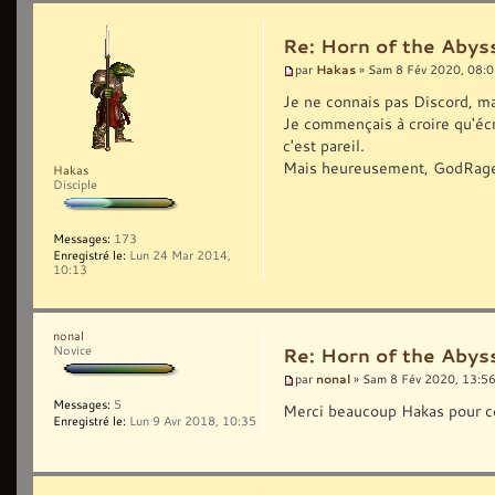
Re: Horn of the Abyss
Hakas
par
» Sam 8 Fév 2020, 08:
Je ne connais pas Discord, ma
Je commençais à croire qu'écri
c'est pareil.
Mais heureusement, GodRage i
Hakas
Disciple
Messages:
173
Enregistré le:
Lun 24 Mar 2014,
10:13
nonal
Novice
Re: Horn of the Abyss
nonal
par
» Sam 8 Fév 2020, 13:5
Messages:
5
Merci beaucoup Hakas pour ce
Enregistré le:
Lun 9 Avr 2018, 10:35