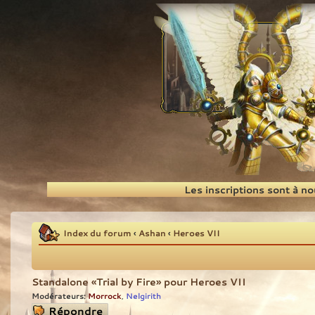
Recherche
Les inscriptions sont à n
Index du forum
‹
Ashan
‹
Heroes VII
Standalone «Trial by Fire» pour Heroes VII
Modérateurs:
Morrock
Nelgirith
,
Répondre