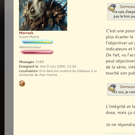
Gemeaux
Je sais d'exp
pas le bon pub
C'est une poss
Morrock
plus écarter le
Grand Maître
l'objectiver un
Administrateur
indicateurs et 
De fait, vu l'a
peut objectivem
Messages:
3183
de la série, in
Enregistré le:
Ven 9 Juin 2006, 12:24
Localisation:
Erre dans les couloirs du châteaux à la
touché son publ
recherche de chair fraîche
Gemeaux
Et oui, je co
L'intégrité et 
dose, mais ça 
Je ne répondrai