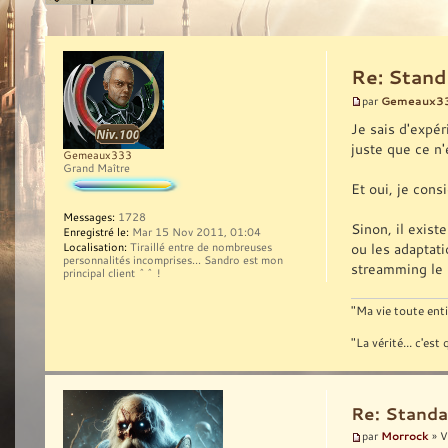
Re: Stand
Gemeaux3
par
Je sais d'expér
juste que ce n'é
Gemeaux333
Grand Maître
Et oui, je cons
Messages:
1728
Sinon, il exis
Enregistré le:
Mar 15 Nov 2011, 01:04
ou les adaptati
Localisation:
Tiraillé entre de nombreuses
personnalités incomprises... Sandro est mon
streamming le 
principal client ^^ !
"Ma vie toute enti
"La vérité... c'e
Re: Standa
Morrock
par
» V