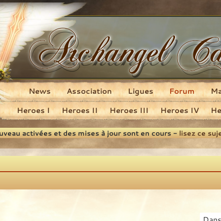
News
Association
Ligues
Forum
M
Heroes I
Heroes II
Heroes III
Heroes IV
He
ouveau activées et des mises à jour sont en cours -
lisez ce suj