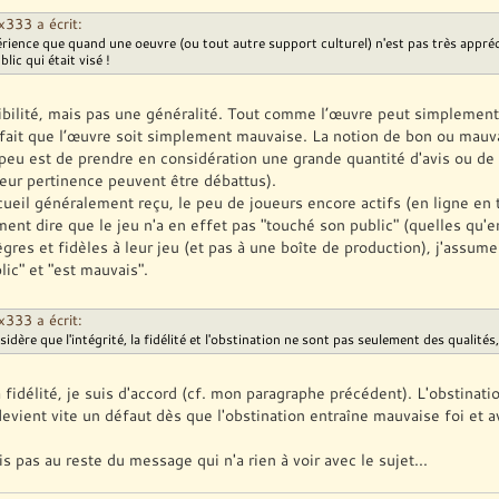
333 a écrit:
érience que quand une oeuvre (ou tout autre support culturel) n'est pas très apprécié
lic qui était visé !
ibilité, mais pas une généralité. Tout comme l’œuvre peut simplement n
 fait que l’œuvre soit simplement mauvaise. La notion de bon ou mauva
 peu est de prendre en considération une grande quantité d'avis ou de 
leur pertinence peuvent être débattus).
ccueil généralement reçu, le peu de joueurs encore actifs (en ligne en 
ent dire que le jeu n'a en effet pas "touché son public" (quelles qu'en
tègres et fidèles à leur jeu (et pas à une boîte de production), j'assume
ic" et "est mauvais".
333 a écrit:
nsidère que l'intégrité, la fidélité et l'obstination ne sont pas seulement des quali
la fidélité, je suis d'accord (cf. mon paragraphe précédent). L'obstinatio
devient vite un défaut dès que l'obstination entraîne mauvaise foi et 
s pas au reste du message qui n'a rien à voir avec le sujet...