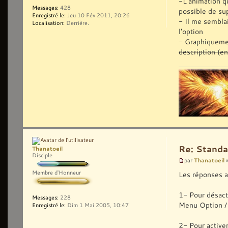
-L'animation q
Messages:
428
possible de su
Enregistré le:
Jeu 10 Fév 2011, 20:26
- Il me semblai
Localisation:
Derrière.
l'option
- Graphiqueme
description (en
Re: Standa
Thanatoeil
Disciple
Thanatoeil
par
»
Membre d'Honneur
Les réponses a
1- Pour désact
Messages:
228
Menu Option / 
Enregistré le:
Dim 1 Mai 2005, 10:47
2- Pour active