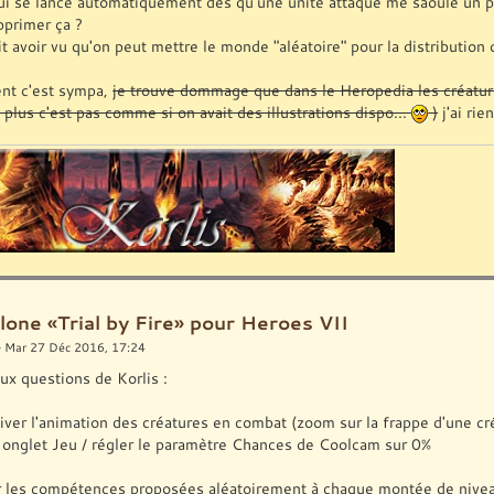
ui se lance automatiquement dès qu'une unité attaque me saoule un peu 
pprimer ça ?
t avoir vu qu'on peut mettre le monde "aléatoire" pour la distribution 
nt c'est sympa,
je trouve dommage que dans le Heropedia les créatur
 plus c'est pas comme si on avait des illustrations dispo...
)
j'ai rie
lone «Trial by Fire» pour Heroes VII
 Mar 27 Déc 2016, 17:24
ux questions de Korlis :
iver l'animation des créatures en combat (zoom sur la frappe d'une cré
onglet Jeu / régler le paramètre Chances de Coolcam sur 0%
r les compétences proposées aléatoirement à chaque montée de nivea