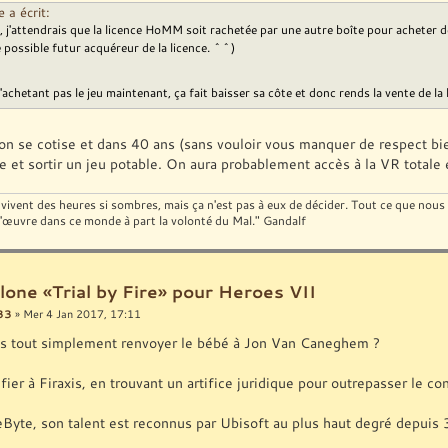
a écrit:
e, j'attendrais que la licence HoMM soit rachetée par une autre boîte pour achete
e possible futur acquéreur de la licence. ^^)
n'achetant pas le jeu maintenant, ça fait baisser sa côte et donc rends la vente de la
 on se cotise et dans 40 ans (sans vouloir vous manquer de respect bi
ie et sortir un jeu potable. On aura probablement accès à la VR totale et
ivent des heures si sombres, mais ça n'est pas à eux de décider. Tout ce que nous d
 l'œuvre dans ce monde à part la volonté du Mal." Gandalf
lone «Trial by Fire» pour Heroes VII
33
» Mer 4 Jan 2017, 17:11
s tout simplement renvoyer le bébé à Jon Van Caneghem ?
fier à Firaxis, en trouvant un artifice juridique pour outrepasser le cont
eByte, son talent est reconnus par Ubisoft au plus haut degré depuis 