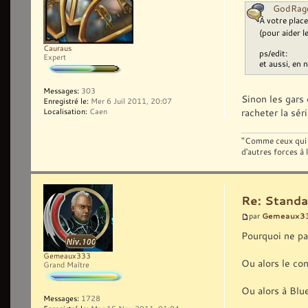
GodRage 
À votre plac
(pour aider l
Cauraus
ps/edit:
Expert
et aussi, en 
Messages:
303
Sinon les gars
Enregistré le:
Mer 6 Juil 2011, 20:07
racheter la sér
Localisation:
Caen
"Comme ceux qui v
d'autres forces à
Re: Standa
Gemeaux3
par
Pourquoi ne pa
Gemeaux333
Ou alors le con
Grand Maître
Ou alors à Blu
Messages:
1728