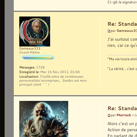
Ci-gît la signatur
Re: Standa
Gemeaux3
par
J'ai surtout c
rien, car ce qu'
Gemeaux333
Grand Maître
"Ma vie toute enti
Messages:
1728
"La vérité... c'e
Enregistré le:
Mar 15 Nov 2011, 01:04
Localisation:
Tiraillé entre de nombreuses
personnalités incomprises... Sandro est mon
principal client ^^ !
Re: Standa
Morrock
par
» L
Alors c'est un 
Action de persé
En parlant de d