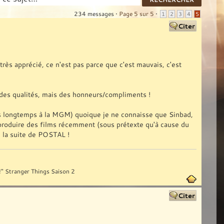
234 messages •
Page
5
sur
5
•
1
2
3
4
5
très apprécié, ce n'est pas parce que c'est mauvais, c'est
nt des qualités, mais des honneurs/compliments !
s longtemps à la MGM) quoique je ne connaisse que Sinbad,
r/produire des films récemment (sous prétexte qu'à cause du
 la suite de POSTAL !
 !" Stranger Things Saison 2