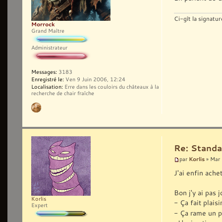
Ci-gît la signatur
Morrock
Grand Maître
Administrateur
Messages:
3183
Enregistré le:
Ven 9 Juin 2006, 12:24
Localisation:
Erre dans les couloirs du châteaux à la
recherche de chair fraîche
Re: Standa
Korlis
par
» Mar 
J'ai enfin ache
Bon j'y ai pas
Korlis
- Ça fait plais
Expert
- Ça rame un p