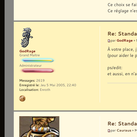
Ce choix se fai
Ce réglage n'e
Re: Standa
GodRage
par
» 
À votre place,
GodRage
(pour aider le 
Grand Maître
Administrateur
ps/edit:
et aussi, en n'
Messages:
2619
Enregistré le:
Jeu 5 Mai 2005, 22:40
Localisation:
Enroth
Re: Standa
Cauraus
par
» M