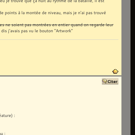
je trouve que ça nuit au rythme de la bataille, il est
de points à la montée de niveau, mais je n'ai pas trouvé
es ne soient pas montrées en entier quand on regarde leur
n dis j'avais pas vu le bouton "Artwork"
ature) :
u :