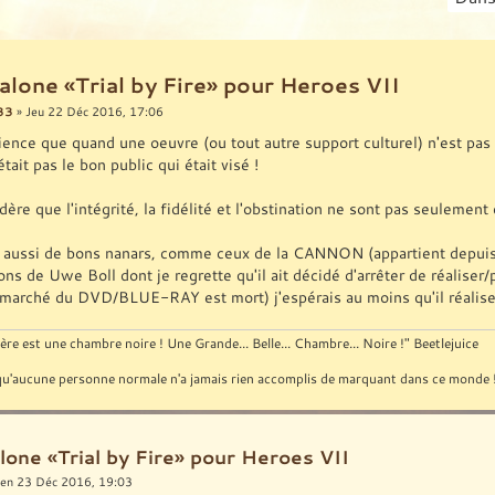
alone «Trial by Fire» pour Heroes VII
33
» Jeu 22 Déc 2016, 17:06
ience que quand une oeuvre (ou tout autre support culturel) n'est pas 
tait pas le bon public qui était visé !
idère que l'intégrité, la fidélité et l'obstination ne sont pas seuleme
te aussi de bons nanars, comme ceux de la CANNON (appartient depui
ons de Uwe Boll dont je regrette qu'il ait décidé d'arrêter de réalise
marché du DVD/BLUE-RAY est mort) j'espérais au moins qu'il réalise
ère est une chambre noire ! Une Grande... Belle... Chambre... Noire !" Beetlejuice
st qu'aucune personne normale n'a jamais rien accomplis de marquant dans ce monde
lone «Trial by Fire» pour Heroes VII
en 23 Déc 2016, 19:03