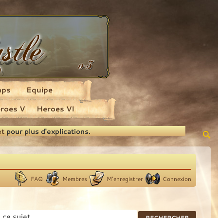
aps
Equipe
roes V
Heroes VI
et
pour plus d'explications.
FAQ
Membres
M’enregistrer
Connexion