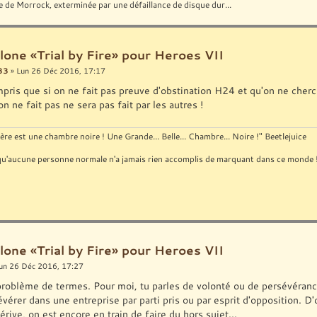
e de Morrock, exterminée par une défaillance de disque dur...
lone «Trial by Fire» pour Heroes VII
33
» Lun 26 Déc 2016, 17:17
ompris que si on ne fait pas preuve d'obstination H24 et qu'on ne cher
on ne fait pas ne sera pas fait par les autres !
ère est une chambre noire ! Une Grande... Belle... Chambre... Noire !" Beetlejuice
st qu'aucune personne normale n'a jamais rien accomplis de marquant dans ce monde
lone «Trial by Fire» pour Heroes VII
un 26 Déc 2016, 17:27
problème de termes. Pour moi, tu parles de volonté ou de persévérance
vérer dans une entreprise par parti pris ou par esprit d'opposition. D'o
érive, on est encore en train de faire du hors sujet...