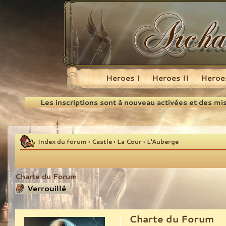
Heroes I
Heroes II
Heroes
Recherche
Les inscriptions sont à nouveau activées et des mi
Index du forum
‹
Castle
‹
La Cour
‹
L'Auberge
Charte du Forum
Sujet verrouillé
Charte du Forum