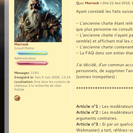
Morrock
par
» Dim 22 Aoû 2010, 
Ayant constaté les faits suivan
- L'ancienne charte étant rel
que plus personne ne consulta
- L'ancienne charte n'ayant p
semble) et affichant mal les 
Morrock
- L'ancienne charte contenan
Grand Maître
- La FAQ dans son entier éta
Administrateur
J'ai décidé, d'un commun acc
personnels, de supprimer l'an
Messages:
3183
(sonnez trompettes) :
Enregistré le:
Ven 9 Juin 2006, 12:24
Localisation:
Erre dans les couloirs du
châteaux à la recherche de chair
************************
fraîche
Article n°1 :
Les modérateurs 
Article n°2 :
Les modérateurs 
arguments contraires.
Article n°3 :
Si par un quelco
Webmaster) a tort, référez-vou