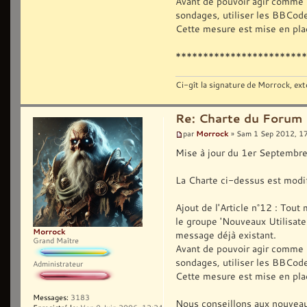
Avant de pouvoir agir comme 
sondages, utiliser les BBCodes
Cette mesure est mise en plac
************************
Ci-gît la signature de Morrock, ext
Re: Charte du Forum
Morrock
par
» Sam 1 Sep 2012, 1
Mise à jour du 1er Septembr
La Charte ci-dessus est modi
Ajout de l'Article n°12 : Tou
le groupe 'Nouveaux Utilisateu
Morrock
message déjà existant.
Grand Maître
Avant de pouvoir agir comme 
sondages, utiliser les BBCodes
Administrateur
Cette mesure est mise en plac
Messages:
3183
Nous conseillons aux nouveaux