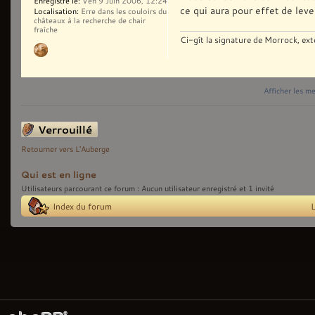
Enregistré le:
Ven 9 Juin 2006, 12:24
ce qui aura pour effet de lev
Localisation:
Erre dans les couloirs du
châteaux à la recherche de chair
fraîche
Ci-gît la signature de Morrock, ext
Afficher les m
Sujet verrouillé
Retourner vers L'Auberge
Qui est en ligne
Utilisateurs parcourant ce forum : Aucun utilisateur enregistré et 1 invité
Index du forum
L