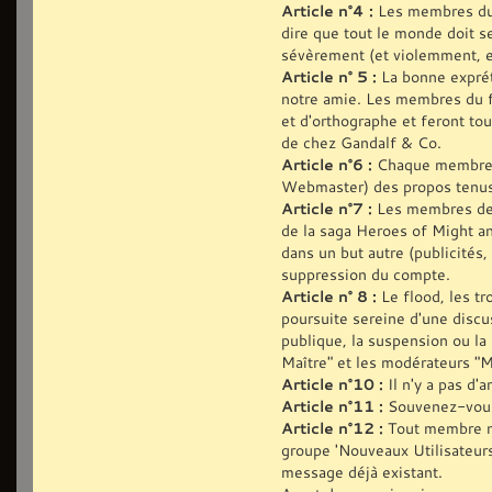
Article n°4 :
Les membres du f
dire que tout le monde doit s
sévèrement (et violemment, e
Article n° 5 :
La bonne expréti
notre amie. Les membres du f
et d'orthographe et feront to
de chez Gandalf & Co.
Article n°6 :
Chaque membre du
Webmaster) des propos tenus
Article n°7 :
Les membres de 
de la saga Heroes of Might an
dans un but autre (publicités,
suppression du compte.
Article n° 8 :
Le flood, les tr
poursuite sereine d'une discu
publique, la suspension ou l
Maître" et les modérateurs "M
Article n°10 :
Il n'y a pas d'a
Article n°11 :
Souvenez-vous 
Article n°12 :
Tout membre no
groupe 'Nouveaux Utilisateurs)
message déjà existant.