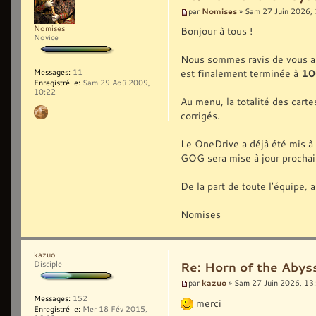
Nomises
par
» Sam 27 Juin 2026,
Nomises
Bonjour à tous !
Novice
Nous sommes ravis de vous ann
est finalement terminée à
10
Messages:
11
Enregistré le:
Sam 29 Aoû 2009,
10:22
Au menu, la totalité des cart
corrigés.
Le OneDrive a déjà été mis à
GOG sera mise à jour procha
De la part de toute l'équipe,
Nomises
kazuo
Disciple
Re: Horn of the Abyss
kazuo
par
» Sam 27 Juin 2026, 13
Messages:
152
merci
Enregistré le:
Mer 18 Fév 2015,