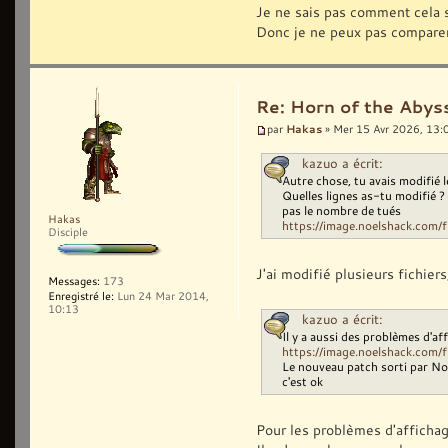
Je ne sais pas comment cela s'
Donc je ne peux pas comparer
Re: Horn of the Abyss
Hakas
par
» Mer 15 Avr 2026, 13:
kazuo a écrit:
Autre chose, tu avais modifié
Quelles lignes as-tu modifié ?
pas le nombre de tués
Hakas
https://image.noelshack.com/fi
Disciple
J'ai modifié plusieurs fichiers
Messages:
173
Enregistré le:
Lun 24 Mar 2014,
10:13
kazuo a écrit:
Il y a aussi des problèmes d'af
https://image.noelshack.com/fi
Le nouveau patch sorti par Nom
c'est ok
Pour les problèmes d'affichag