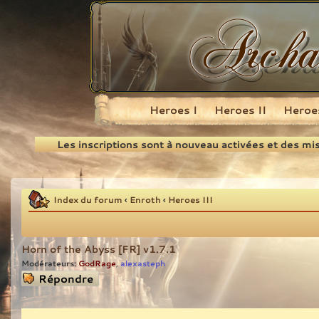
Heroes I
Heroes II
Heroes
Recherche
Les inscriptions sont à nouveau activées et des mi
Index du forum
‹
Enroth
‹
Heroes III
Horn of the Abyss [FR] v1.7.1
Modérateurs:
GodRage
alexasteph
,
Répondre