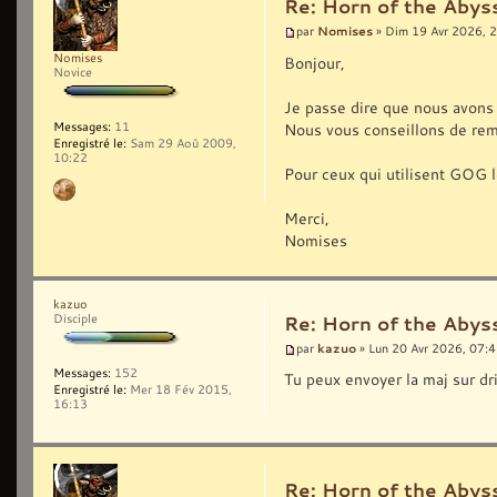
Re: Horn of the Abyss
Nomises
par
» Dim 19 Avr 2026, 
Nomises
Bonjour,
Novice
Je passe dire que nous avons 
Nous vous conseillons de remp
Messages:
11
Enregistré le:
Sam 29 Aoû 2009,
10:22
Pour ceux qui utilisent GOG l
Merci,
Nomises
kazuo
Disciple
Re: Horn of the Abyss
kazuo
par
» Lun 20 Avr 2026, 07:
Messages:
152
Tu peux envoyer la maj sur dr
Enregistré le:
Mer 18 Fév 2015,
16:13
Re: Horn of the Abyss