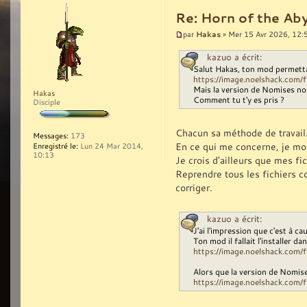
Re: Horn of the Aby
Hakas
par
» Mer 15 Avr 2026, 12:
kazuo a écrit:
Salut Hakas, ton mod permetta
https://image.noelshack.com/f
Mais la version de Nomises n
Hakas
Comment tu t'y es pris ?
Disciple
Chacun sa méthode de travail
Messages:
173
En ce qui me concerne, je mod
Enregistré le:
Lun 24 Mar 2014,
10:13
Je crois d'ailleurs que mes fi
Reprendre tous les fichiers co
corriger.
kazuo a écrit:
J'ai l'impression que c'est à ca
Ton mod il fallait l'installer da
https://image.noelshack.com/fi
Alors que la version de Nomise
https://image.noelshack.com/fi