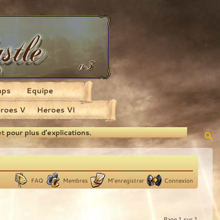
aps
Equipe
roes V
Heroes VI
et
pour plus d'explications.
FAQ
Membres
M’enregistrer
Connexion
Page
1
sur
1