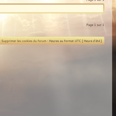
Page
1
sur
1
•
Supprimer les cookies du forum
• Heures au format UTC [ Heure d’été ]