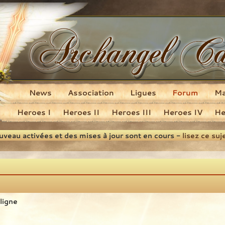
News
Association
Ligues
Forum
M
Heroes I
Heroes II
Heroes III
Heroes IV
He
ouveau activées et des mises à jour sont en cours -
lisez ce suj
 ligne