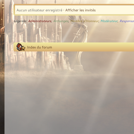
Aucun utilisateur enregistré •
Afficher les invités
Légende:
Administrateurs
,
Archanges
,
Membre d'Honneur
,
Modérateur
,
Responsa
Index du forum