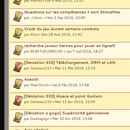
par
Matteo
» Lun 9 Nov 2015, 13:22
Questions sur les compétences + sort Etincellles
par
_Liliom_
» Ven 2 Sep 2016, 10:40
Crash du jeu durant certains combats
par
Klian
» Dim 28 Aoû 2016, 21:42
recherche joueur heroes pour jouer en ligne!!!
par
BEBETUEUR85140
» Jeu 7 Juil 2016, 18:27
[Deviation 333] Téléchargement, DRM et LAN
par
Gemeaux333
» Mer 11 Mai 2016, 13:15
Axeoth
par
Mael Strom
» Jeu 4 Fév 2016, 17:48
[Déviation 333] Alsace et point Godwin
par
Gemeaux333
» Mer 13 Avr 2016, 15:09
[Déviation a gogo] Supériorité géminienne
par
Gawkagogo
» Mer 20 Avr 2016, 13:06
Avis général