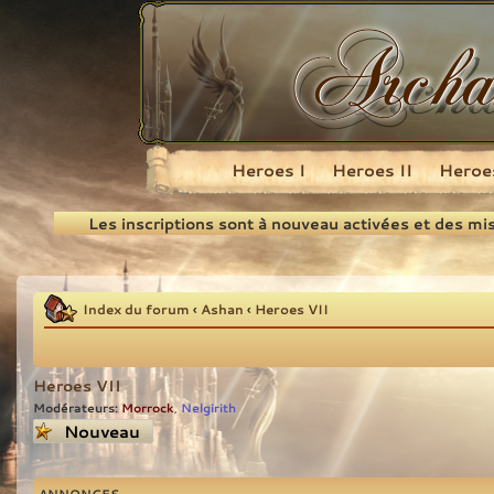
Heroes I
Heroes II
Heroes
Recherche
Les inscriptions sont à nouveau activées et des mi
Index du forum
‹
Ashan
‹
Heroes VII
Heroes VII
Modérateurs:
Morrock
Nelgirith
,
Écrire un nouveau
sujet
ANNONCES