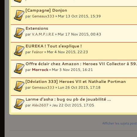
[Campagne] Donjon
par
Gemeaux333
» Mar 13 Oct 2015, 15:39
Extensions
par
V.A.M.P.I.R.E
» Mar 17 Nov 2015, 00:43
EUREKA ! Tout s'explique !
par
Feänor
» Mer 4 Nov 2015, 22:23
Offre éclair chez Amazon : Heroes VII Collector à 59
par
Morrock
» Mar 3 Nov 2015, 16:21
[Déviation 333] Heroes VII et Nathalie Portman
par
Gemeaux333
» Lun 26 Oct 2015, 17:18
Larme d'asha : bug ou pb de jouabilité ...
par
Aléx2607
» Jeu 22 Oct 2015, 17:05
Afficher les sujets pos