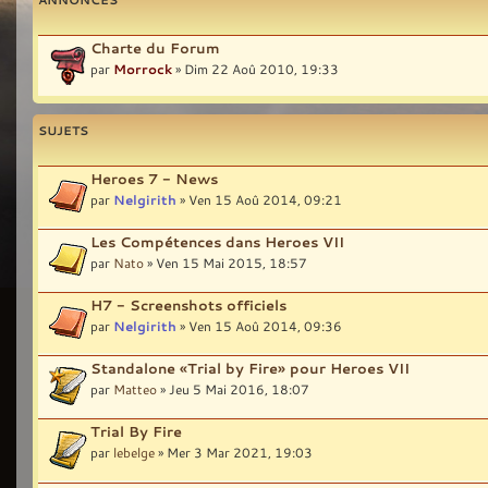
Charte du Forum
par
Morrock
» Dim 22 Aoû 2010, 19:33
SUJETS
Heroes 7 - News
par
Nelgirith
» Ven 15 Aoû 2014, 09:21
Les Compétences dans Heroes VII
par
Nato
» Ven 15 Mai 2015, 18:57
H7 - Screenshots officiels
par
Nelgirith
» Ven 15 Aoû 2014, 09:36
Standalone «Trial by Fire» pour Heroes VII
par
Matteo
» Jeu 5 Mai 2016, 18:07
Trial By Fire
par
lebelge
» Mer 3 Mar 2021, 19:03