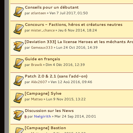
Conseils pour un débutant
par
atlanteen
» Ven 7 Juil 2017, 01:50
Concours - Factions, héros et créatures neutres
par
mister_chance
» Jeu 6 Nov 2014, 18:24
[Deviation 333] La license Heroes et les méchants A
par
Gemeaux333
» Lun 24 Oct 2016, 14:39
Guide en français
par
Brawik
» Dim 4 Déc 2016, 12:39
Patch 2.0 & 2.1 (sans l'add-on)
par
Aléx2607
» Ven 12 Aoû 2016, 09:46
[Campagne] Sylve
par
Matteo
» Lun 9 Nov 2015, 13:22
Discussion sur les News
par
Nelgirith
» Mer 24 Sep 2014, 20:01
[Campagne] Bastion