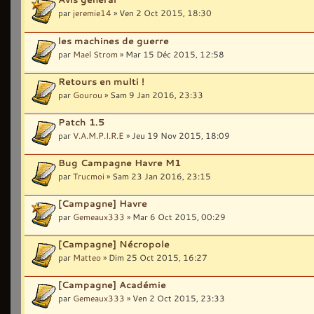
par
jeremie14
» Ven 2 Oct 2015, 18:30
les machines de guerre
par
Mael Strom
» Mar 15 Déc 2015, 12:58
Retours en multi !
par
Gourou
» Sam 9 Jan 2016, 23:33
Patch 1.5
par
V.A.M.P.I.R.E
» Jeu 19 Nov 2015, 18:09
Bug Campagne Havre M1
par
Trucmoi
» Sam 23 Jan 2016, 23:15
[Campagne] Havre
par
Gemeaux333
» Mar 6 Oct 2015, 00:29
[Campagne] Nécropole
par
Matteo
» Dim 25 Oct 2015, 16:27
[Campagne] Académie
par
Gemeaux333
» Ven 2 Oct 2015, 23:33