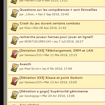
par
Matteo
» Lun 9 Nov 2015, 13:22
Questions sur les compétences + sort Etincellles
par
_Liliom_
» Ven 2 Sep 2016, 10:40
Crash du jeu durant certains combats
par
Klian
» Dim 28 Aoû 2016, 21:42
recherche joueur heroes pour jouer en ligne!!!
par
BEBETUEUR85140
» Jeu 7 Juil 2016, 18:27
[Deviation 333] Téléchargement, DRM et LAN
par
Gemeaux333
» Mer 11 Mai 2016, 13:15
Axeoth
par
Mael Strom
» Jeu 4 Fév 2016, 17:48
[Déviation 333] Alsace et point Godwin
par
Gemeaux333
» Mer 13 Avr 2016, 15:09
[Déviation a gogo] Supériorité géminienne
par
Gawkagogo
» Mer 20 Avr 2016, 13:06
Avis général