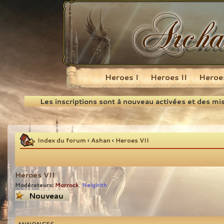
Heroes I
Heroes II
Heroes
Recherche
Les inscriptions sont à nouveau activées et des mi
Index du forum
‹
Ashan
‹
Heroes VII
Heroes VII
Modérateurs:
Morrock
Nelgirith
,
Écrire un nouveau
sujet
ANNONCES