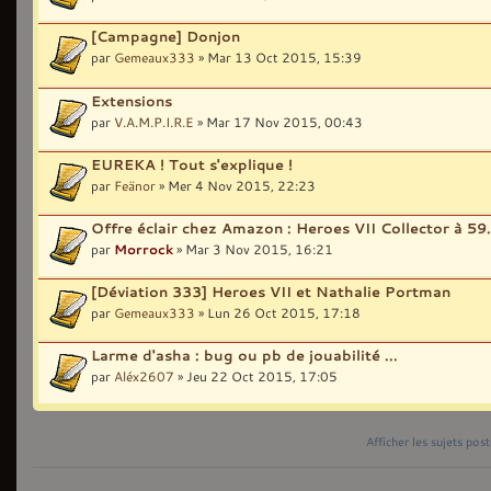
[Campagne] Donjon
par
Gemeaux333
» Mar 13 Oct 2015, 15:39
Extensions
par
V.A.M.P.I.R.E
» Mar 17 Nov 2015, 00:43
EUREKA ! Tout s'explique !
par
Feänor
» Mer 4 Nov 2015, 22:23
Offre éclair chez Amazon : Heroes VII Collector à 59
par
Morrock
» Mar 3 Nov 2015, 16:21
[Déviation 333] Heroes VII et Nathalie Portman
par
Gemeaux333
» Lun 26 Oct 2015, 17:18
Larme d'asha : bug ou pb de jouabilité ...
par
Aléx2607
» Jeu 22 Oct 2015, 17:05
Afficher les sujets pos