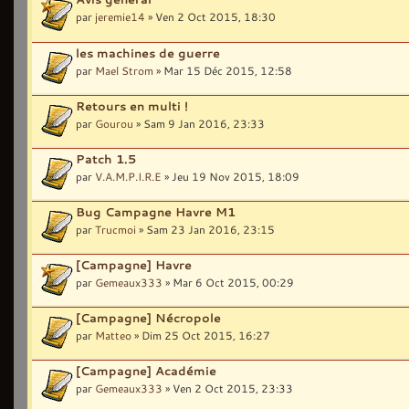
par
jeremie14
» Ven 2 Oct 2015, 18:30
les machines de guerre
par
Mael Strom
» Mar 15 Déc 2015, 12:58
Retours en multi !
par
Gourou
» Sam 9 Jan 2016, 23:33
Patch 1.5
par
V.A.M.P.I.R.E
» Jeu 19 Nov 2015, 18:09
Bug Campagne Havre M1
par
Trucmoi
» Sam 23 Jan 2016, 23:15
[Campagne] Havre
par
Gemeaux333
» Mar 6 Oct 2015, 00:29
[Campagne] Nécropole
par
Matteo
» Dim 25 Oct 2015, 16:27
[Campagne] Académie
par
Gemeaux333
» Ven 2 Oct 2015, 23:33