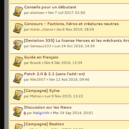
Conseils pour un débutant
par
atlanteen
» Ven 7 Juil 2017, 01:50
Concours - Factions, héros et créatures neutres
par
mister_chance
» Jeu 6 Nov 2014, 18:24
[Deviation 333] La license Heroes et les méchants A
par
Gemeaux333
» Lun 24 Oct 2016, 14:39
Guide en français
par
Brawik
» Dim 4 Déc 2016, 12:39
Patch 2.0 & 2.1 (sans l'add-on)
par
Aléx2607
» Ven 12 Aoû 2016, 09:46
[Campagne] Sylve
par
Matteo
» Lun 9 Nov 2015, 13:22
Discussion sur les News
par
Nelgirith
» Mer 24 Sep 2014, 20:01
[Campagne] Bastion