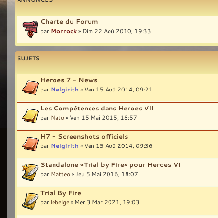
Charte du Forum
par
Morrock
» Dim 22 Aoû 2010, 19:33
SUJETS
Heroes 7 - News
par
Nelgirith
» Ven 15 Aoû 2014, 09:21
Les Compétences dans Heroes VII
par
Nato
» Ven 15 Mai 2015, 18:57
H7 - Screenshots officiels
par
Nelgirith
» Ven 15 Aoû 2014, 09:36
Standalone «Trial by Fire» pour Heroes VII
par
Matteo
» Jeu 5 Mai 2016, 18:07
Trial By Fire
par
lebelge
» Mer 3 Mar 2021, 19:03