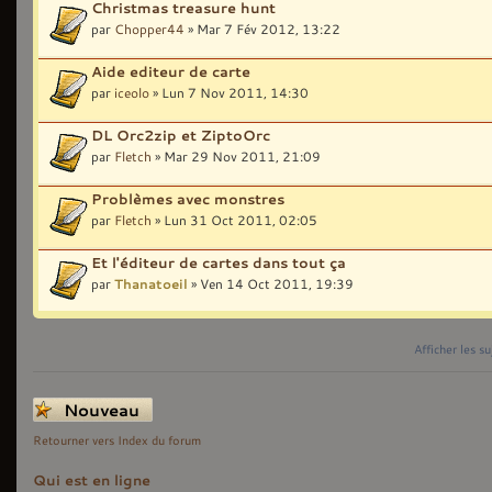
Christmas treasure hunt
par
Chopper44
» Mar 7 Fév 2012, 13:22
Aide editeur de carte
par
iceolo
» Lun 7 Nov 2011, 14:30
DL Orc2zip et ZiptoOrc
par
Fletch
» Mar 29 Nov 2011, 21:09
Problèmes avec monstres
par
Fletch
» Lun 31 Oct 2011, 02:05
Et l'éditeur de cartes dans tout ça
par
Thanatoeil
» Ven 14 Oct 2011, 19:39
Afficher les s
Écrire un nouveau
sujet
Retourner vers Index du forum
Qui est en ligne