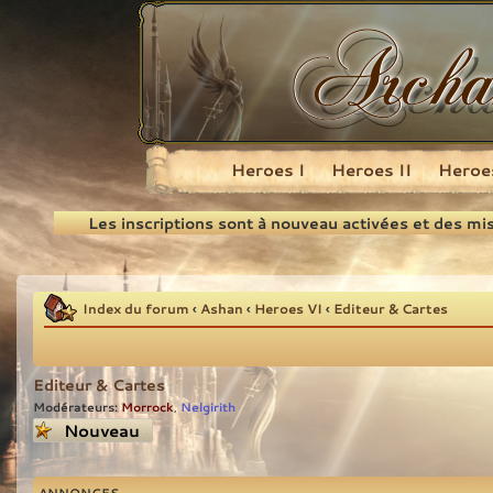
Heroes I
Heroes II
Heroes
Recherche
Les inscriptions sont à nouveau activées et des mi
Index du forum
‹
Ashan
‹
Heroes VI
‹
Editeur & Cartes
Editeur & Cartes
Modérateurs:
Morrock
Nelgirith
,
Écrire un nouveau
sujet
ANNONCES