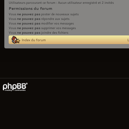
Utilisateurs parcourant ce forum : Aucun utilisateur enregistré et 2 invités
Permissions du forum
ne pouvez pas
Vous
poster de nouveaux sujets
ne pouvez pas
Vous
répondre aux sujets
ne pouvez pas
Vous
modifier vos messages
ne pouvez pas
Vous
supprimer vos messages
ne pouvez pas
Vous
joindre des fichiers
Index du forum
L