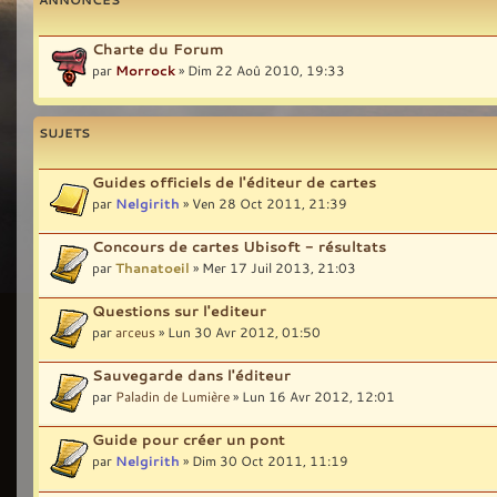
Charte du Forum
par
Morrock
» Dim 22 Aoû 2010, 19:33
SUJETS
Guides officiels de l'éditeur de cartes
par
Nelgirith
» Ven 28 Oct 2011, 21:39
Concours de cartes Ubisoft - résultats
par
Thanatoeil
» Mer 17 Juil 2013, 21:03
Questions sur l'editeur
par
arceus
» Lun 30 Avr 2012, 01:50
Sauvegarde dans l'éditeur
par
Paladin de Lumière
» Lun 16 Avr 2012, 12:01
Guide pour créer un pont
par
Nelgirith
» Dim 30 Oct 2011, 11:19