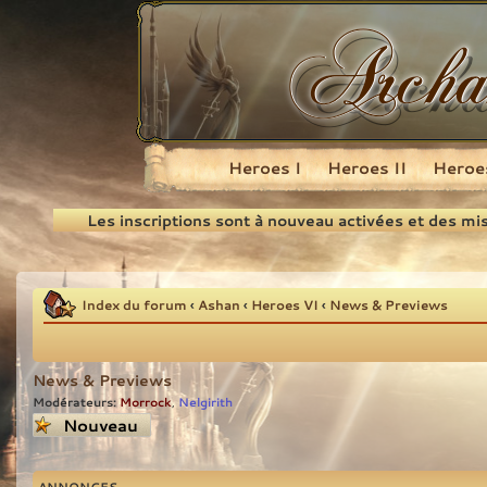
Heroes I
Heroes II
Heroes
Recherche
Les inscriptions sont à nouveau activées et des mi
Index du forum
‹
Ashan
‹
Heroes VI
‹
News & Previews
News & Previews
Modérateurs:
Morrock
Nelgirith
,
Écrire un nouveau
sujet
ANNONCES