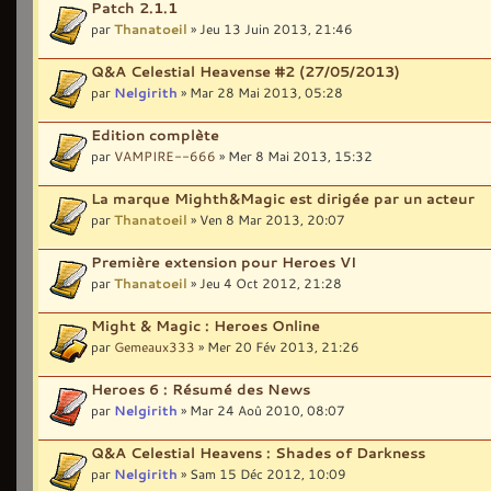
Patch 2.1.1
par
Thanatoeil
» Jeu 13 Juin 2013, 21:46
Q&A Celestial Heavense #2 (27/05/2013)
par
Nelgirith
» Mar 28 Mai 2013, 05:28
Edition complète
par
VAMPIRE--666
» Mer 8 Mai 2013, 15:32
La marque Mighth&Magic est dirigée par un acteur
par
Thanatoeil
» Ven 8 Mar 2013, 20:07
Première extension pour Heroes VI
par
Thanatoeil
» Jeu 4 Oct 2012, 21:28
Might & Magic : Heroes Online
par
Gemeaux333
» Mer 20 Fév 2013, 21:26
Heroes 6 : Résumé des News
par
Nelgirith
» Mar 24 Aoû 2010, 08:07
Q&A Celestial Heavens : Shades of Darkness
par
Nelgirith
» Sam 15 Déc 2012, 10:09