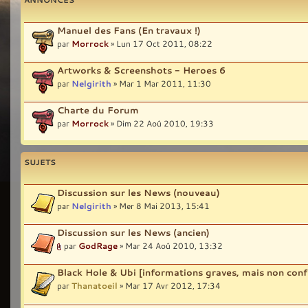
Manuel des Fans (En travaux !)
par
Morrock
» Lun 17 Oct 2011, 08:22
Artworks & Screenshots - Heroes 6
par
Nelgirith
» Mar 1 Mar 2011, 11:30
Charte du Forum
par
Morrock
» Dim 22 Aoû 2010, 19:33
SUJETS
Discussion sur les News (nouveau)
par
Nelgirith
» Mer 8 Mai 2013, 15:41
Discussion sur les News (ancien)
par
GodRage
» Mar 24 Aoû 2010, 13:32
Black Hole & Ubi [informations graves, mais non con
par
Thanatoeil
» Mar 17 Avr 2012, 17:34