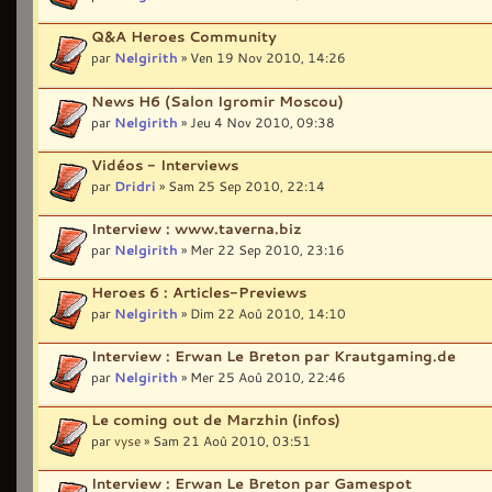
Q&A Heroes Community
par
Nelgirith
» Ven 19 Nov 2010, 14:26
News H6 (Salon Igromir Moscou)
par
Nelgirith
» Jeu 4 Nov 2010, 09:38
Vidéos - Interviews
par
Dridri
» Sam 25 Sep 2010, 22:14
Interview : www.taverna.biz
par
Nelgirith
» Mer 22 Sep 2010, 23:16
Heroes 6 : Articles-Previews
par
Nelgirith
» Dim 22 Aoû 2010, 14:10
Interview : Erwan Le Breton par Krautgaming.de
par
Nelgirith
» Mer 25 Aoû 2010, 22:46
Le coming out de Marzhin (infos)
par
vyse
» Sam 21 Aoû 2010, 03:51
Interview : Erwan Le Breton par Gamespot