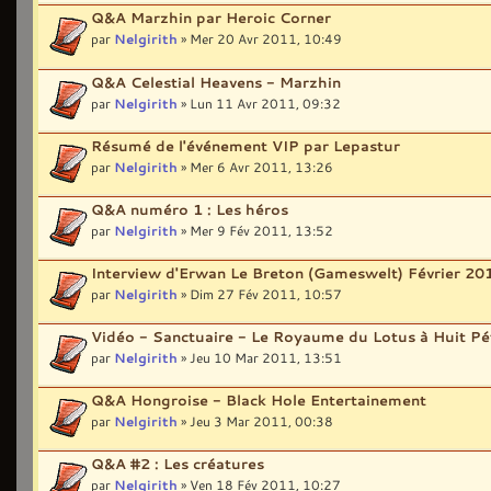
Q&A Marzhin par Heroic Corner
par
Nelgirith
» Mer 20 Avr 2011, 10:49
Q&A Celestial Heavens - Marzhin
par
Nelgirith
» Lun 11 Avr 2011, 09:32
Résumé de l'événement VIP par Lepastur
par
Nelgirith
» Mer 6 Avr 2011, 13:26
Q&A numéro 1 : Les héros
par
Nelgirith
» Mer 9 Fév 2011, 13:52
Interview d'Erwan Le Breton (Gameswelt) Février 20
par
Nelgirith
» Dim 27 Fév 2011, 10:57
Vidéo - Sanctuaire - Le Royaume du Lotus à Huit Pé
par
Nelgirith
» Jeu 10 Mar 2011, 13:51
Q&A Hongroise - Black Hole Entertainement
par
Nelgirith
» Jeu 3 Mar 2011, 00:38
Q&A #2 : Les créatures
par
Nelgirith
» Ven 18 Fév 2011, 10:27