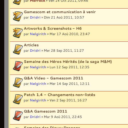
par
Morrock
» Ven 14 Oct 2011, 09:46
Gamescom et communication à venir
par
Dridri
» Dim 21 Aoû 2011, 10:57
Artworks & Screenshots - H6
par
Nelgirith
» Mar 17 Aoû 2010, 23:47
Articles
par
Dridri
» Mer 28 Sep 2011, 11:27
Semaine des Héros Hérités (de la saga M&M)
par
Nelgirith
» Lun 12 Sep 2011, 12:35
Q&A Video - Gamescom 2011
par
Nelgirith
» Mer 14 Sep 2011, 12:11
Patch 1.4 - Changements non-listés
par
Nelgirith
» Ven 2 Sep 2011, 16:27
Q&A Gamescom 2011
par
Dridri
» Mar 9 Aoû 2011, 22:45
Semaine des Dieux-Dragons