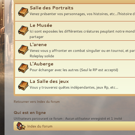
Salle des Portraits
Venez présenter vos personnages, vos histoires, etc...l'histoire
Le Musée
Ici sont exposées les différentes créatures peuplant notre monde
partager
L'arene
Venez vous y affronter en combat singulier ou en tournoi, et par
Roleplay solide
L'Auberge
Pour échanger avec les autres (Seul le RP est accepté)
La Salle des jeux
Vous y trouverez quêtes indépendantes, jeux Rp, etc...
Retourner vers Index du forum
Qui est en ligne
Utilisateurs parcourant ce forum : Aucun utilisateur enregistré et 1 invité
Index du forum