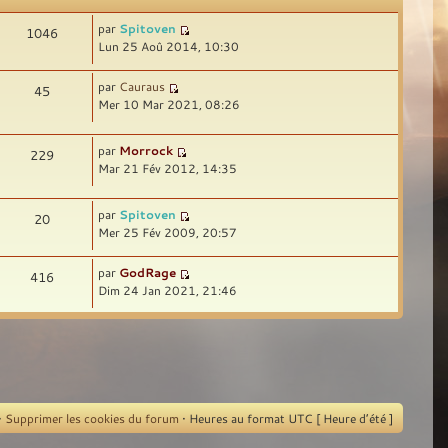
par
Spitoven
1046
Lun 25 Aoû 2014, 10:30
par
Cauraus
45
Mer 10 Mar 2021, 08:26
par
Morrock
229
Mar 21 Fév 2012, 14:35
par
Spitoven
20
Mer 25 Fév 2009, 20:57
par
GodRage
416
Dim 24 Jan 2021, 21:46
•
Supprimer les cookies du forum
• Heures au format UTC [ Heure d’été ]