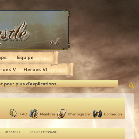
aps
Equipe
roes V
Heroes VI
et
pour plus d'explications.
FAQ
Membres
M’enregistrer
Connexion
MESSAGES
DERNIER MESSAGE