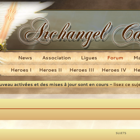
News
Association
Ligues
Forum
M
Heroes I
Heroes II
Heroes III
Heroes IV
He
ouveau activées et des mises à jour sont en cours -
lisez ce suj
SUJETS