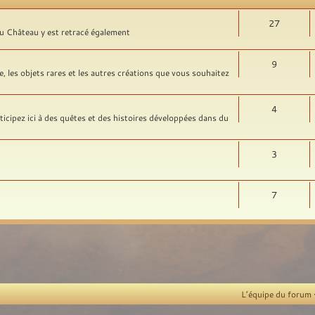
27
 du Château y est retracé également
9
, les objets rares et les autres créations que vous souhaitez
4
ticipez ici à des quêtes et des histoires développées dans du
3
7
L’équipe du forum