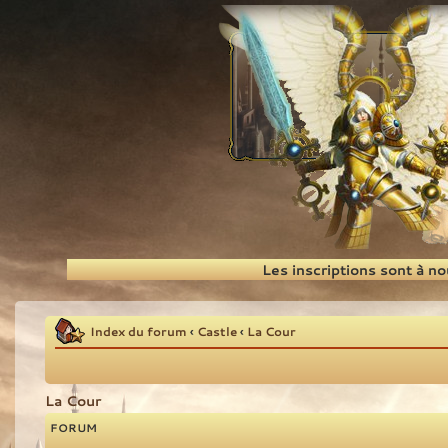
Recherche
Les inscriptions sont à n
Index du forum
‹
Castle
‹
La Cour
La Cour
FORUM