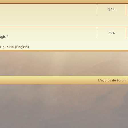
144
294
agic 4
t
Ligue H4 (English)
L’équipe du forum