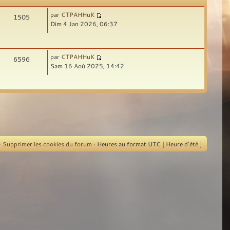
par
CTPAHHuK
1505
Dim 4 Jan 2026, 06:37
par
CTPAHHuK
6596
Sam 16 Aoû 2025, 14:42
•
Supprimer les cookies du forum
• Heures au format UTC [ Heure d’été ]