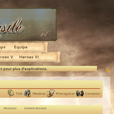
aps
Equipe
roes V
Heroes VI
et
pour plus d'explications.
FAQ
Membres
M’enregistrer
Connexion
MESSAGES
DERNIER MESSAGE