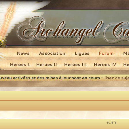
News
Association
Ligues
Forum
M
Heroes I
Heroes II
Heroes III
Heroes IV
He
ouveau activées et des mises à jour sont en cours -
lisez ce suj
SUJETS