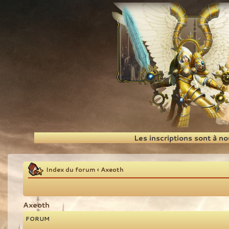
Recherche
Les inscriptions sont à n
Index du forum
‹
Axeoth
Axeoth
FORUM