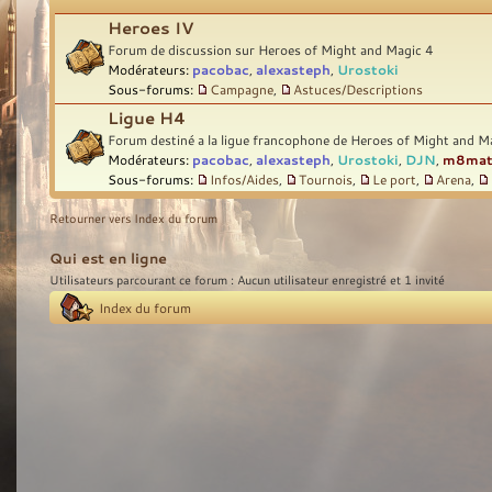
Heroes IV
Forum de discussion sur Heroes of Might and Magic 4
Modérateurs:
pacobac
,
alexasteph
,
Urostoki
Sous-forums:
Campagne
,
Astuces/Descriptions
Ligue H4
Forum destiné a la ligue francophone de Heroes of Might and M
Modérateurs:
pacobac
,
alexasteph
,
Urostoki
,
DJN
,
m8ma
Sous-forums:
Infos/Aides
,
Tournois
,
Le port
,
Arena
,
Retourner vers Index du forum
Qui est en ligne
Utilisateurs parcourant ce forum : Aucun utilisateur enregistré et 1 invité
Index du forum