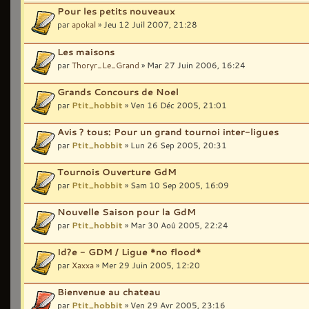
Pour les petits nouveaux
par
apokal
» Jeu 12 Juil 2007, 21:28
Les maisons
par
Thoryr_Le_Grand
» Mar 27 Juin 2006, 16:24
Grands Concours de Noel
par
Ptit_hobbit
» Ven 16 Déc 2005, 21:01
Avis ? tous: Pour un grand tournoi inter-ligues
par
Ptit_hobbit
» Lun 26 Sep 2005, 20:31
Tournois Ouverture GdM
par
Ptit_hobbit
» Sam 10 Sep 2005, 16:09
Nouvelle Saison pour la GdM
par
Ptit_hobbit
» Mar 30 Aoû 2005, 22:24
Id?e - GDM / Ligue *no flood*
par
Xaxxa
» Mer 29 Juin 2005, 12:20
Bienvenue au chateau
par
Ptit_hobbit
» Ven 29 Avr 2005, 23:16