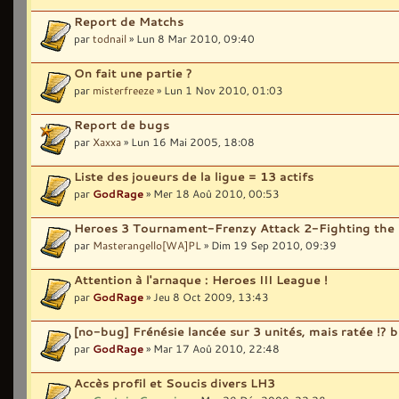
Report de Matchs
par
todnail
» Lun 8 Mar 2010, 09:40
On fait une partie ?
par
misterfreeze
» Lun 1 Nov 2010, 01:03
Report de bugs
par
Xaxxa
» Lun 16 Mai 2005, 18:08
Liste des joueurs de la ligue = 13 actifs
par
GodRage
» Mer 18 Aoû 2010, 00:53
Heroes 3 Tournament-Frenzy Attack 2-Fighting the
par
Masterangello[WA]PL
» Dim 19 Sep 2010, 09:39
Attention à l'arnaque : Heroes III League !
par
GodRage
» Jeu 8 Oct 2009, 13:43
[no-bug] Frénésie lancée sur 3 unités, mais ratée !? 
par
GodRage
» Mar 17 Aoû 2010, 22:48
Accès profil et Soucis divers LH3