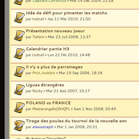
par
Captain.Coronius
» Mar 29 Déc 2009, 22:28
Idée de défi pour pimenter les matchs
par
todnail
» Jeu 11 Mar 2010, 21:50
Présentation nouveau joeur
par
Tiefern
» Mer 23 Juil 2008, 13:37
Calendrier partie H3
par
todnail
» Lun 22 Fév 2010, 14:48
Il n'y a plus de parrainages
par
Ptit_hobbit
» Mar 19 Sep 2006, 18:18
Ligues étrangères
par
Rocky
» Mar 21 Aoû 2007, 15:17
POLAND vs FRANCE
par
Masterangello[WA]PL
» Sam 1 Nov 2008, 20:49
Tirage des poules du tournoi de la nouvelle ann
par
alexasteph
» Mar 1 Jan 2008, 20:31
Rubrique "Insolite"