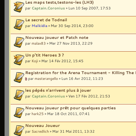
Les maps tests,testons-les (LH3)
par
Captain.Coronius
» Lun 10 Sep 2007, 17:53
Le secret de Todnail
par
Malkiéla
» Mar 30 Sep 2014, 23:00
Nouveau joueur et Patch note
par
malax83
» Mer 27 Nov 2013, 22:29
Un p'tit Heroes 3 ?
par
Koji
» Mar 14 Fév 2012, 15:45
Registration for the Arena Tournament - Killing The
par
masterangello
» Lun 16 Avr 2012, 11:23
les pépés n'arrivent plus à jouer
par
Captain.Coronius
» Ven 17 Fév 2012, 21:53
Nouveau joueur prêt pour quelques parties
par
hark25
» Mar 18 Oct 2011, 07:41
Nouveau Joueur
par
Sacredlich
» Mar 31 Mai 2011, 13:32