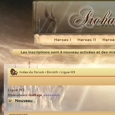
Heroes I
Heroes II
Heroes
Recherche
Les inscriptions sont à nouveau activées et des mi
Index du forum
‹
Enroth
‹
Ligue H3
Ligue H3
Modérateurs:
GodRage
alexasteph
,
Écrire un nouveau
sujet
ANNONCES