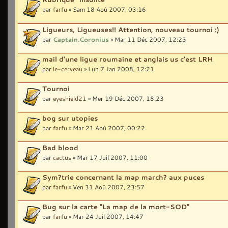
par
farfu
» Sam 18 Aoû 2007, 03:16
Ligueurs, Ligueuses!! Attention, nouveau tournoi :)
par
Captain.Coronius
» Mar 11 Déc 2007, 12:23
mail d'une ligue roumaine et anglais us c'est LRH
par
le-cerveau
» Lun 7 Jan 2008, 12:21
Tournoi
par
eyeshield21
» Mer 19 Déc 2007, 18:23
bog sur utopies
par
farfu
» Mar 21 Aoû 2007, 00:22
Bad blood
par
cactus
» Mar 17 Juil 2007, 11:00
Sym?trie concernant la map march? aux puces
par
farfu
» Ven 31 Aoû 2007, 23:57
Bug sur la carte "La map de la mort-SOD"
par
farfu
» Mar 24 Juil 2007, 14:47