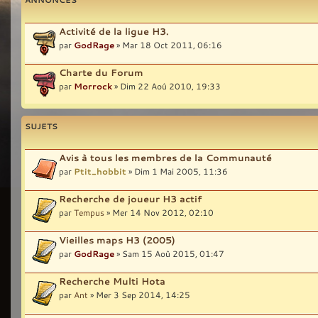
Activité de la ligue H3.
par
GodRage
» Mar 18 Oct 2011, 06:16
Charte du Forum
par
Morrock
» Dim 22 Aoû 2010, 19:33
SUJETS
Avis à tous les membres de la Communauté
par
Ptit_hobbit
» Dim 1 Mai 2005, 11:36
Recherche de joueur H3 actif
par
Tempus
» Mer 14 Nov 2012, 02:10
Vieilles maps H3 (2005)
par
GodRage
» Sam 15 Aoû 2015, 01:47
Recherche Multi Hota
par
Ant
» Mer 3 Sep 2014, 14:25