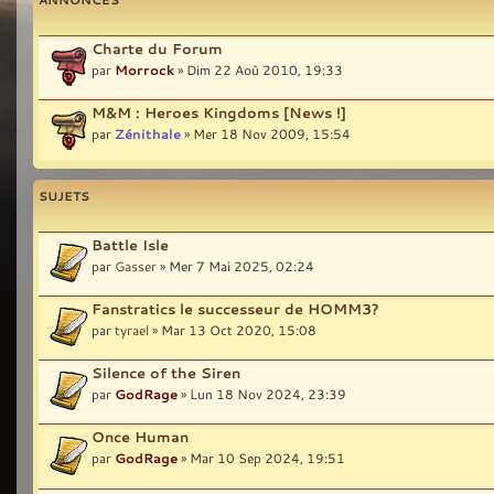
Charte du Forum
par
Morrock
» Dim 22 Aoû 2010, 19:33
M&M : Heroes Kingdoms [News !]
par
Zénithale
» Mer 18 Nov 2009, 15:54
SUJETS
Battle Isle
par
Gasser
» Mer 7 Mai 2025, 02:24
Fanstratics le successeur de HOMM3?
par
tyrael
» Mar 13 Oct 2020, 15:08
Silence of the Siren
par
GodRage
» Lun 18 Nov 2024, 23:39
Once Human
par
GodRage
» Mar 10 Sep 2024, 19:51