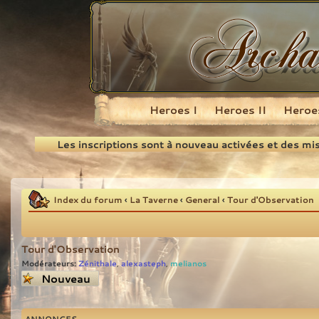
Heroes I
Heroes II
Heroes
Recherche
Les inscriptions sont à nouveau activées et des mi
Index du forum
‹
La Taverne
‹
General
‹
Tour d'Observation
Tour d'Observation
Modérateurs:
Zénithale
alexasteph
melianos
,
,
Écrire un nouveau
sujet
ANNONCES