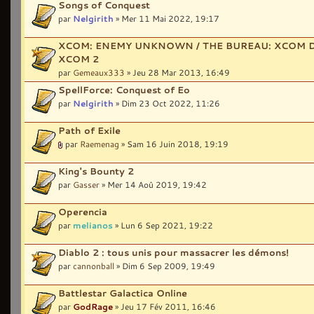
Songs of Conquest
par
Nelgirith
» Mer 11 Mai 2022, 19:17
XCOM: ENEMY UNKNOWN / THE BUREAU: XCOM D
XCOM 2
par
Gemeaux333
» Jeu 28 Mar 2013, 16:49
SpellForce: Conquest of Eo
par
Nelgirith
» Dim 23 Oct 2022, 11:26
Path of Exile
par
Raemenag
» Sam 16 Juin 2018, 19:19
King's Bounty 2
par
Gasser
» Mer 14 Aoû 2019, 19:42
Operencia
par
melianos
» Lun 6 Sep 2021, 19:22
Diablo 2 : tous unis pour massacrer les démons!
par
cannonball
» Dim 6 Sep 2009, 19:49
Battlestar Galactica Online
par
GodRage
» Jeu 17 Fév 2011, 16:46