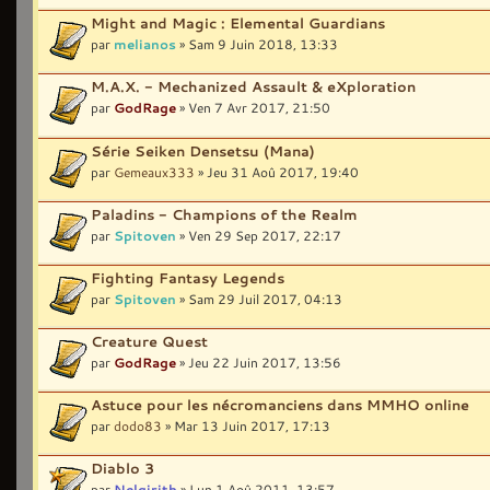
Might and Magic : Elemental Guardians
par
melianos
» Sam 9 Juin 2018, 13:33
M.A.X. - Mechanized Assault & eXploration
par
GodRage
» Ven 7 Avr 2017, 21:50
Série Seiken Densetsu (Mana)
par
Gemeaux333
» Jeu 31 Aoû 2017, 19:40
Paladins - Champions of the Realm
par
Spitoven
» Ven 29 Sep 2017, 22:17
Fighting Fantasy Legends
par
Spitoven
» Sam 29 Juil 2017, 04:13
Creature Quest
par
GodRage
» Jeu 22 Juin 2017, 13:56
Astuce pour les nécromanciens dans MMHO online
par
dodo83
» Mar 13 Juin 2017, 17:13
Diablo 3
par
Nelgirith
» Lun 1 Aoû 2011, 13:57