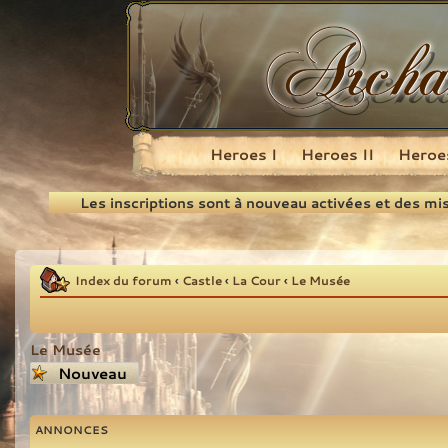
Heroes I
Heroes II
Heroes
Recherche
Les inscriptions sont à nouveau activées et des mi
Index du forum
‹
Castle
‹
La Cour
‹
Le Musée
Le Musée
Écrire un nouveau
sujet
ANNONCES