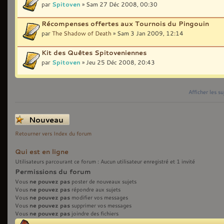
par
Spitoven
» Sam 27 Déc 2008, 00:30
Récompenses offertes aux Tournois du Pingouin
par
The Shadow of Death
» Sam 3 Jan 2009, 12:14
Kit des Quêtes Spitoveniennes
par
Spitoven
» Jeu 25 Déc 2008, 20:43
Afficher les s
Écrire un nouveau
sujet
Retourner vers Index du forum
Qui est en ligne
Utilisateurs parcourant ce forum : Aucun utilisateur enregistré et 1 invité
Permissions du forum
ne pouvez pas
Vous
poster de nouveaux sujets
ne pouvez pas
Vous
répondre aux sujets
ne pouvez pas
Vous
modifier vos messages
ne pouvez pas
Vous
supprimer vos messages
ne pouvez pas
Vous
joindre des fichiers