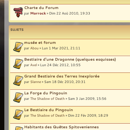
Charte du Forum
par
Morrock
» Dim 22 Aoû 2010, 19:33
SUJETS
musée et forum
par
Abou
» Lun 1 Mar 2021, 21:11
Bestiaire d'une Dragonne (quelques esquisses)
par
Avel
» Lun 24 Déc 2012, 10:55
Grand Bestiaire des Terres Inexplorée
par
Slanne
» Sam 18 Déc 2010, 20:31
La Forge du Pingouin
par
The Shadow of Death
» Sam 3 Jan 2009, 15:56
Le Bestiaire du Pingouin
par
The Shadow of Death
» Dim 22 Fév 2009, 18:29
Habitants des Quêtes Spitoveniennes